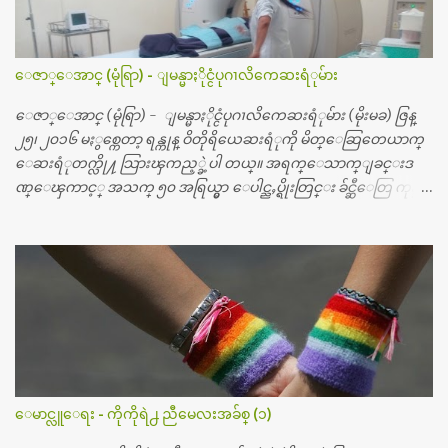
ေဇာ္ေအာင္ (မုံရြာ) - ျမန္မာႏိုင္ငံပုဂၢလိကေဆးရံုမ်ား
ေဇာ္ေအာင္ (မုံရြာ) - ျမန္မာႏိုင္ငံပုဂၢလိကေဆးရံုမ်ား (မိုးမခ) ဇြန္
၂၅၊ ၂၀၁၆ မႏွစ္ကေတာ့ ရန္ကုန္ ဝိတိုရိယေဆးရံုကို မိတ္ေဆြတေယာက္
ေဆးရံုတက္လို႔ သြားၾကည့္ခဲ့ပါ တယ္။ အရက္ေသာက္ျခင္းဒ
ဏ္ေၾကာင့္ အသက္ ၅၀ အရြယ္မွာ ေပါင္ညႇပ္ရိုးတြင္း ခ်င္ဆီေတြ ကုန္ခ
မ္းသြားလို႔ အရိုးအစားထိုးကုသျခင္း လုပ္ပါတယ္။ အရိုးအထူးကု
ဆရာဝန္က ဝိတိုရိယေဟာ္တယ္လိုအခန္းမွာ တရက္ က်ပ္ ၃ ေသာင္းနဲ႔ေနေ
စၿပီး၊ အာရွေတာ္ဝင္ခြဲစိတ္ခန္းကို ငွားရမ္းခြဲစိတ္ အရိုးအစားထိုးကုပါတ
ယ္။ ေဆးစစ္၊ေဆးဝယ္၊ ခြဲစိတ္ကု၊ အရိုးအစားထိုးပစၥည္း စတဲ့စရိ
တ္ေတြနဲ႔ေဆးရံုမွာ ၂ ပတ္ေနထိုင္စရိတ္ သိန္း ၇၀ ေလာက္ ကုန္သြား
ပါတယ္။ သူငယ္ခ်င္းျဖစ္သူကို လာေတြ႔ရင္း ဟိုတယ္လို သန္႔ရွင္းသ
ပ္ရပ္တဲ့ ဝိတိုရိယေဆးရံုမွာ စီတီစကင္ နဲ႔ အမ္အာအိုင္1 စက္ခန္းကိုေ
တြ႔လို႔ေမးၾကည့္ေတာ့ တခါစမ္းရင္ က်ပ္တသိန္းေက်ာ္ က်သင့္
တယ္သိရပါတယ္။ တခါတေလ ကိုယ္လက္ေျခ၊ ဦးေႏွာက္ေတြ အေသး
ေမာင္လူေရး - ကိုကိုရဲ႕ ညီမေလးအခ်စ္ (၁)
စိတ္ၾကည့္လိုရင္ ဒီစက္ၾကီးေတြနဲ႔ စမ္းသပ္ရပါတယ္။ ခႏၱာကိုယ္အစိတ္ပို