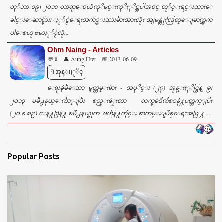
တုိဘာ ၁၉၊ ၂၀၁၁ တာရာေ၀ယံကုိမင္းကုိႏုိင္အပါအ၀င္ တုိင္းရင္းသားေ
ခါင္းေဆာင္မ်ား၊ ႏုိင္ငံေရးအက်ဥ္းသားမ်ားအားလုံး အျမန္ဆုံးလြတ္ေျမာက္ၾက
ပါေစဟု ဗမာႏုိင္ငံလုံ...
Ohm Naing - Articles
💬 0
👤 Aung Htet
📅 2013-06-09
🔖အုန္းႏုိင္
ေရးခဲ့မိေသာ မွတ္တမ္းမ်ား - အပုိင္း (၂၇) အုန္းႏုိင္ဇြန္ ၉၊
၂၀၁၃ ၿမိဳ႕နယ္ေက်ာ္ျပီး စည္းရံုးတာ လက္မခံဒီကိစၥနဲ႔ပတ္သက္ျပီး
(၂၀.၈.၈၉) ေန႔စြဲနဲ႔ ၿမိဳ႕နယ္စုက ဗဟိုနဲ႔တိုင္း စာတမ္းျပဳစုေရးအဖြဲ ႔ ...
Popular Posts