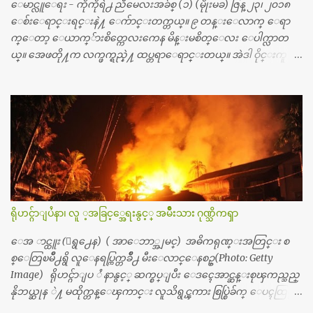
င္း ကလီစာေတြကိုၾကည့္ရႈတဲ့ အာလထရာေဆာင္း2 စက္ေတြ
ေမာင္လူေရး - ကိုကိုရဲ႕ ညီမေလးအခ်စ္ (၁) (မိုုးမခ) ဇြန္ ၂၃၊ ၂၀၁၈
ကေတာ့ ေစ်းသိပ္မႀကီးလို႔ ျမန္မာျပည္ေဆးရံုတိုင္းရွိပါတယ္။
ေစ်းေရာင္းရင္းနဲ႔ ေက်ာင္းတက္တယ္။ ၉ တန္းေလာက္ ေရာ
တစ္ခါစမ္းရင္ က်ပ္တစ္ေသာင္းေလာက္ က်သင့္ပါတယ္။ စာေရးသူ လြ
က္ေတာ့ ေယာက္်ားစိတ္ကေလးကေန မိန္းမစိတ္ေလး ေပါက္လာတ
န္ခဲ့တဲ့ (၂)...
ယ္။ အေဖတို႔က လက္ဖက္ရည္နဲ႔ ထပ္တရာေရာင္းတယ္။ အဲဒါ ဝိုင္းကူ
တာေပါ့။ မိန္းကေလး အေပါင္းအသင္းလည္း မ်ားတယ္။ ငယ္ငယ္တု
န္းကေတာ့ အမေတြနဲ႔ ေနတာဆုိေတာ့ သနပ္ခါးေလးေတြ လိမ္း
တယ္။ ပန္းပန္တယ္။ မိန္းကေလး အဝတ္အစားေတြကိုလည္း ခုိးဝတ္တ
ယ္။ မိန္းမစိတ္ရွိေတာ့ ရွိေပမယ့္ ကိုယ့္ကိုယ္ကို မိန္းမစိတ္ေပါက္မွန္း
သိတာက ၉ တန္း၊ ၁၀ တန္းေလာက္ကမွ။ ညီအစ္ကို ေမာင္နွမ အားလံုး ၆
ေယာက္ရွိတယ္။ အစ္ကို ၃ ေယာက္၊ အစ္မ ႏွစ္ေယာက္။ အစ္ကိုေတြက
လည္း သူ႔ အေပါင္းအသင္းနဲ႔ သူဆိုေတာ့ အမေတြနဲ႔ဘဲ ေပါ
င္းတယ္။ ျပီးေတာ့ အေဖကလည္း ေယာက္်ားဆုိ ေယာ
က္်ားေလးလုိဘဲ ေနေစခ်င္တယ္။ အေဖ့ကို ေၾကာက္လည္း ေၾကာ
ရိုဟင္ဂ်ာျပႆနာ၊ လူ ့အခြင့္အေရးနွင့္ အမ်ိဳးသား ဂုဏ္သိကၡာ
က္ရတယ္။ ေယာက္်ားဘဝဆုိတာ ျမင့္ျမတ္တယ္ေပါ့။ ေယာ
က္်ားေလး စိတ္လည္း ရွိေအာင္ ဘာသာေရးလည္း လုိက္စားေအာင္
ေအ ာင္ထူး (ေရွ႕ေန) ( အာေဘာ္အျမင္) အဓိကရုဏ္းအတြင္း စ
တန္ခူးလဆုိ တစ္လလံုး ကိုရင္ ဝတ္ခုိင္းတယ္။ ေက်ာင္းမွာဆုိရင္ ေ
စ္ေတြၿမိဳ႕ရွိ လူေနရပ္ကြက္တခ်ိဳ႕ မီးေလာင္ေနစဥ္(Photo: Getty
ယာက္်ားေလးေတြက ကိုယ့္ကို ဘာပဲျဖစ္ျဖစ္ မၾကားတၾကား စ
Image) ရိုဟင္ဂ်ာျပ ႆ နာနွင့္ ဆက္စပ္ျပီး ေဒၚေအာင္ဆန္းစုၾကည္သည္
ရင္စတယ္။ အေျခာက္ ဘာညာေပါ့၊ အာ့့လုိေလးေတြ စတာေပါ့။
နိုဘယ္ဆုန ဲ႔ မထိုက္တန္ေၾကာင္း လူသိရွင္ၾကား စြပ္စြဲခ်က္ ေပၚထြက္လာ
ကိုယ္ကလည္း ရန္မျဖစ္ခ်င္ေတာ့ ျပန္မေျပာဘူး ေရွာင...
ခဲ့သည္။ ဇူလိုင္လ ၂၃ ရက္္ ေန႕ တြင္ အယ္လ္ဂ်ာဇီးရား နိုင္ငံတကာ ရုပ္သံလႊင့္