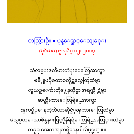
တည္ဘြားဦး ● ပုန္ေရွာင္ေလျခင္း
(မုိးမခ) ဇူလုိင္ ၁၂၊ ၂၀၁၇
သံလမ္းဇလီဖားတံုးေတြေအာက္မွာ
ၿမိဳ႕ျပပိုစတာစတိုင္လွလွေတြထဲမွာ
လူယဥ္ေက်းတို႔ေနထိုင္ရာ အရက္ဆိုင္ထဲမွာ
ဆယ္ဘီးကားေတြရဲ႕ေအာက္မွာ
ၾကပ္သိပ္ေနတဲ့ဘီယာဆိုင္ခံုၾကားေတြထဲမွာ
မလွပ္ခတ္ေသာစိန္ပန္းပြင့္နီနီရဲရဲေတြရဲ႕အတြင္းထဲမွာ
တခုခု အေသအျခာရွိေနပါလိမ့္မယ္ ။ ။