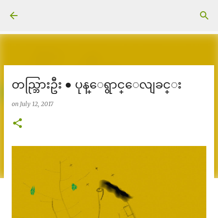
Skip to main content
တည္ဘြားဦး ● ပုန္ေရွာင္ေလျခင္း
on
July 12, 2017