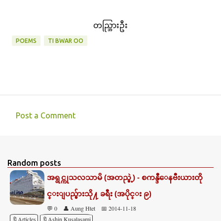
တည္ဘြားဦး
POEMS
TI BWAR OO
Post a Comment
C
o
m
Random posts
m
အရွင္ကုသလသာမိ (အတည္မဲ့) - စကန္ဒီေနဗီးယားတို
e
င္းျပည္မ်ားသို႔ ခရီး (အပိုင္း ၉)
n
💬 0
👤 Aung Htet
📅 2014-11-18
t
🔖Articles
🔖Ashin Kusalasami