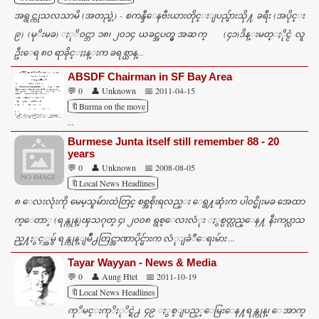
s
အရွင္ကုသလသာမိ (အတည္မဲ့) - စကန္ဒီေနဗီးယားတိုင္းျပည္မ်ားသို႔ ခရီး (အပိုင္း
၉) (မုိးမခ) ႏုိ၀င္ဘာ ၁၈၊ ၂၀၁၄ ယခင္အပတ္မွ အဆက္ (၄၁)ဒိန္းမတ္ႏိုင္ငံ လူ
ဦးေရ ၈ဝ ရာခိုင္ႏႈန္းက ခရစ္ယာန္...
ABSDF Chairman in SF Bay Area
💬 0
👤 Unknown
📅 2011-04-15
🔖Burma on the move
...
Burmese Junta itself still remember 88 - 20
years
💬 0
👤 Unknown
📅 2008-08-05
🔖Local News Headlines
၈ ေလးလုံးကို မေမ့သူမ်ားထဲတြင္ စစ္အစိုးရလည္း ေရွ႔ဆုံးက ပါ၀င္မိုးမခ အေထာ
က္ေတာ္ (ရန္ကုန္)ၾသဂုတ္ ၄၊ ၂၀၀၈ ရွစ္ေလးလံုး ႏွစ္ပတ္လည္ေန႔ နီးကပ္လာသ
ည္႔ႏွင့္အမွ် ရန္ကုန္ျမိဳ႕တြင္အာဏာပိုင္မ်ားက လံုျခံဳေရးမ်ား ...
Tayar Wayyan - News & Media
💬 0
👤 Aung Htet
📅 2011-10-19
🔖Local News Headlines
ကုိမင္းကုိႏုိင္ရဲ႕ ၄၉ ႏွစ္ျပည့္ေမြးေန႔ရန္ကုန္၊ ေအာက္