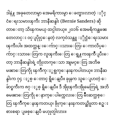
ဒါနဲ႔ အခုတေလာမွာ အေမရိကားမွာ ေခတ္စားလာတဲ့ ႏိုင္
ငံေရးသမားၾကီး ဘာနီဆန္ဒါး (Bernie Sanders) ဆို
တာေတာ့ သိၾကမယ္ ထင္ပါတယ္။ ၂၀၁၆ အေမရိကန္သမၼ
တေလာင္း ၀င္ျပိုုင္ေနတဲ့ လက္၀ဲသန္သူ ႏိုုင္ငံေရးသမား
ၾကီးပါ။ အထက္တန္းေက်ာင္းသားေတြ၊ ေကာလိပ္ေ
က်ာင္းသားေတြက လူၾကီးေတြ ေရွ႔ကၾကိဳျပီးေ
တာ့ ဘာနီဆန္ဒါးရဲ့ တိုုးတက္ေသာ အျမင္ေတြ အဘိဓ
မၼာေတြကိုု ၾကိဳက္ႏွစ္သက္ေနၾကပါတယ္။ ဘာနီဆ
န္ဒါးက ၇၄ ႏွစ္ ေတာင္ ရွိေနျပီ။ ခုုနက သူေျပာတဲ့ ေ
ခ်ာင္စကီးက ၈၇ ႏွစ္ ရွိေနျပီ။ ဒီ အိုုၾကီးအိုုမေတြရဲ့ အဘိ
ဓမၼာေတြကိုု ေနာက္ေပါက္ကေလးေတြ မ်ဳိးဆက္သစ္ေ
တြ ၾကိဳက္ေနၾကတယ္၊ ခိုုက္ေနၾကတယ္ဆိုုတာ စဥ္း
စားစရာ ျဖစ္ေနျပီ မဟုုတ္ပါလား။