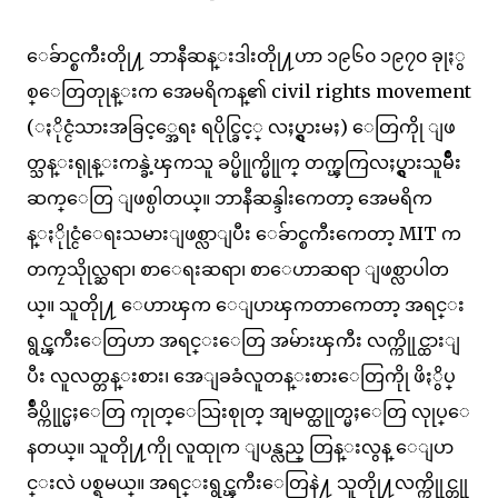
ေခ်ာင္စကီးတိုု႔ ဘာနီဆန္းဒါးတိုု႔ဟာ ၁၉၆၀ ၁၉၇၀ ခုုႏွ
စ္ေတြတုုန္းက အေမရိကန္၏ civil rights movement
(ႏိုင္ငံသားအခြင့္အေရး ရပိုင္ခြင့္ လႈပ္ရွားမႈ) ေတြကိုု ျဖ
တ္သန္းရုုန္းကန္ခဲ့ၾကသူ ခပ္မိုုက္မိုုက္ တက္ၾကြလႈပ္ရွားသူမ်ဳိး
ဆက္ေတြ ျဖစ္ပါတယ္။ ဘာနီဆန္ဒါးကေတာ့ အေမရိက
န္ႏိုုင္ငံေရးသမားျဖစ္လာျပီး ေခ်ာင္စကီးကေတာ့ MIT က
တကၠသိုုလ္ဆရာ၊ စာေရးဆရာ၊ စာေဟာဆရာ ျဖစ္လာပါတ
ယ္။ သူတိုု႔ ေဟာၾက ေျပာၾကတာကေတာ့ အရင္း
ရွင္ၾကီးေတြဟာ အရင္းေတြ အမ်ားၾကီး လက္ကိုုင္ထားျ
ပီး လူလတ္တန္းစား၊ အေျခခံလူတန္းစားေတြကိုု ဖိႏွိပ္
ခ်ဳပ္ကိုုင္မႈေတြ ကုုတ္ေသြးစုုတ္ အျမတ္ထုုတ္မႈေတြ လုုပ္ေ
နတယ္။ သူတိုု႔ကိုု လူထုုက ျပန္လည္ တြန္းလွန္ ေျပာ
င္းလဲ ပစ္ရမယ္။ အရင္းရွင္ၾကီးေတြနဲ႔ သူတိုု႔လက္ကိုုင္တုု