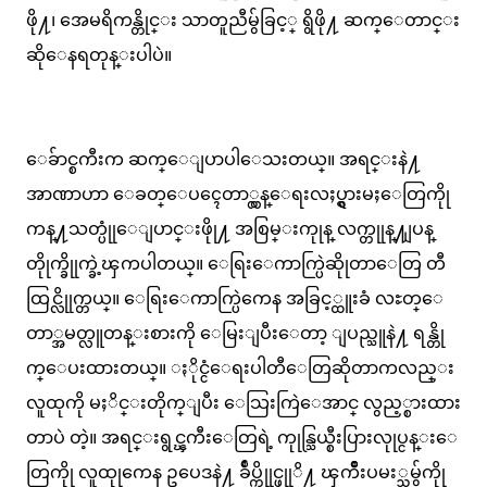
ဖို႔၊ အေမရိကန္တိုင္း သာတူညီမွ်ခြင့္ ရွိဖို႔ ဆက္ေတာင္း
ဆိုေနရတုန္းပါပဲ။
ေခ်ာင္စကီးက ဆက္ေျပာပါေသးတယ္။ အရင္းနဲ႔
အာဏာဟာ ေခတ္ေပၚေတာ္လွန္ေရးလႈပ္ရွားမႈေတြကိုု
ကန္႔သတ္ပုုံေျပာင္းဖိုု႔ အစြမ္းကုုန္ လက္တုုန္႔ျပန္
တိုုက္ခိုုက္ခဲ့ၾကပါတယ္။ ေရြးေကာက္ပြဲဆိုုတာေတြ တီ
ထြင္လိုုက္တယ္။ ေရြးေကာက္ပြဲကေန အခြင့္ထူးခံ လႊတ္ေ
တာ္အမတ္လူတန္းစားကို ေမြးျပီးေတာ့ ျပည္သူနဲ႔ ရန္တို
က္ေပးထားတယ္။ ႏိုင္ငံေရးပါတီေတြဆိုတာကလည္း
လူထုကို မႈိင္းတိုက္ျပီး ေသြးကြဲေအာင္ လွည့္စားထား
တာပဲ တဲ့။ အရင္းရွင္ၾကီးေတြရဲ့ ကုုန္သြယ္စီးပြားလုုပ္ငန္းေ
တြကိုု လူထုုကေန ဥပေဒနဲ႔ ခ်ဳပ္ကိုုင္ဖုုိ႔ ၾကိဳးပမး္သမွ်ကိုု