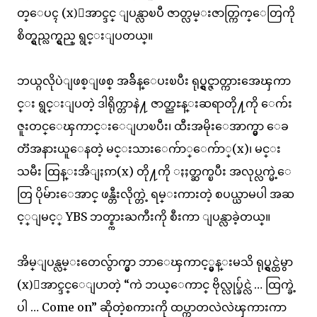
တ္ေပၚ (x)ေအာင္ဒင္ ျပန္လာၿပီ ဇာတ္လမ္းဇာတ္ကြက္ေတြကို
စိတ္ရွည္လက္ရွည္ ရွင္းျပတယ္။
ဘယ္ဂလိုပဲျဖစ္ျဖစ္ အခ်ိန္ေပးၿပီး ရုပ္ရွင္ဇာတ္ကားအေၾကာ
င္း ရွင္းျပတဲ့ ဒါရိုက္တာနဲ႔ ဇာတ္ညႊန္းဆရာတို႔ကို ေက်း
ဇူးတင္ေၾကာင္းေျပာၿပီး၊ ထီးအမိုးေအာက္မွာ ေခ
တၱအနားယူေနတဲ့ မင္းသားေက်ာ္ေက်ာ္(x)၊ မင္း
သမီး ထြန္းအိျႏၵာ(x) တို႔ကို ႏႈတ္ဆက္ၿပီး အလုပ္လက္မဲ့ေ
တြ ပိုမ်ားေအာင္ ဖန္တီးလိုက္တဲ့ ရမ္းကားတဲ့ စပယ္ယာမပါ အဆ
င့္ျမင့္ YBS ဘတ္စ္ကားႀကီးကို စီးကာ ျပန္လာခဲ့တယ္။
အိမ္ျပန္လမ္းတေလွ်ာက္မွာ ဘာေၾကာင့္မွန္းမသိ ရုပ္ရွင္ထဲမွာ
(x)ေအာင္ဒင္ေျပာတဲ့ “ကဲ ဘယ္ေကာင္ ဗိုလ္လုပ္ခ်င္လဲ … ထြက္ခဲ့
ပါ … Come on” ဆိုတဲ့စကားကို ထပ္ကာတလဲလဲၾကားကာ