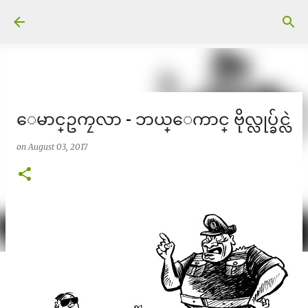
Skip to main content
ေမာင္ဥကၠလာ - ဘယ္ေကာင္ ဗိုလ္လုပ္ခ်င္လဲ
on
August 03, 2017