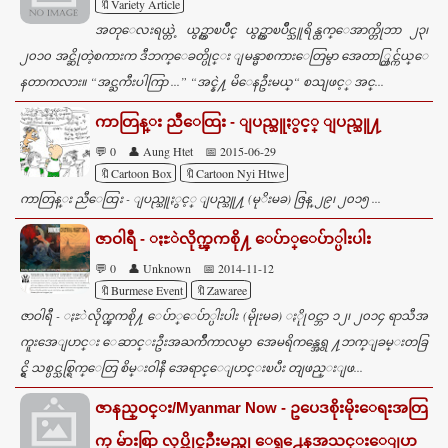
🔖Variety Article
အတုေလးရယ္တဲ့ ယွဥ္ကာၿပိဳင္ ယွဥ္ကာၿပိဳင္သူရိန္ထက္ေအာက္တိုဘာ ၂၃၊
၂၀၁၀ အင္ဆိုတဲ့စကားက ဒီဘက္ေခတ္ပိုင္း ျမန္မာစကားေတြမွာ အေတာ္တြင္က်ယ္ေ
နတာကလား။ “အင္ႀကီးပါကြာ ...” “အင္နဲ႔ မိေနဦးမယ္“ စသျဖင့္ အင္...
ကာတြန္း ညီေထြး - ျပည္သူႏွင့္ ျပည္သူ႔
💬 0
👤 Aung Htet
📅 2015-06-29
🔖Cartoon Box
🔖Cartoon Nyi Htwe
ကာတြန္း ညီေထြး - ျပည္သူႏွင့္ ျပည္သူ႔ (မုိးမခ) ဇြန္ ၂၉၊ ၂၀၁၅ ...
ဇာဝါရီ - ႏႊဲလိုက္ၾကစို႔ ေပ်ာ္ေပ်ာ္ပါးပါး
💬 0
👤 Unknown
📅 2014-11-12
🔖Burmese Event
🔖Zawaree
ဇာဝါရီ - ႏႊဲလိုက္ၾကစို႔ ေပ်ာ္ေပ်ာ္ပါးပါး (မိုုးမခ) ႏိုု၀င္ဘာ ၁၂၊ ၂၀၁၄ ရာသီအ
ကူးအေျပာင္း ေဆာင္းဦးအႀကိဳကာလမွာ အေမရိကန္အေရွ ႔ဘက္ျခမ္းတခြ
င္ရွိ သစ္ပင္သစ္ရြက္ေတြ စိမ္းဝါနီ အေရာင္ေျပာင္းၿပီး တျဖည္းျဖ...
ဇာနည္ဝင္း/Myanmar Now - ဥပေဒစိုးမိုးေရးအတြ
က္ မ်ားစြာ လုပ္ကိုင္ရဦးမည္ဟု ေရွ႕ေနအသင္းေျပာ