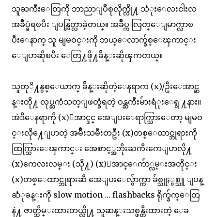
သူႀကီးေတြကို ဘာညာျပဳစုလိုက္လို႔ သံုးေလးငါးလ
အခ်ဳပ္ခံရၿပီး ျပန္လြတ္လာခဲ့တယ္။ အခ်ဳပ္က လြတ္ေျမာက္လာၿ
ပီးေနာက္ သူ မျမဝင္းကို ဘယ္ေလာက္ခ်စ္ေၾကာင္း
ေျပာဆိုၿပီး ေတြ႔ဖို႔ခ်ိန္းဆိုၾကတယ္။
သူတုိ႔နွစ္ေယာက္ ခ်ိန္းဆိုတဲ့ေနရာက (x)/ဦးေအာင္ဆ
န္းတို႔ လုပ္ႀကံသတ္ျဖတ္ခံရတဲ့ ဝန္ႀကီးမ်ားရံုးေရွ ႔နား။
အဲဒီေနရာကို (x)ေအာင္ဒင္ အေျပးေရာက္သြားေတာ့ မျမဝ
င္းလို႔ေျပာတဲ့ အမ်ဳိးသမီးတဦး (x)တစ္ေထာင္ဘုရားကို
ထြက္သြားေၾကာင္း အေစာင့္အဘိုးႀကီးကေျပာလို႔
(x)ကေလးလမ္း (သို႔) (x)ေအာင္ေက်ာ္လမ္းအတိုင္း
(x)တစ္ေထာင္ဘုရားဆီ အေျပးေလွ်ာက္ကာ ခ်စ္သူႏွစ္သူ ျပန္
ဆံုခန္းကို slow motion … flashbacks ရိုက္ခ်က္ေတြ
နဲ႔ ဇာတ္သိမ္းထားတယ္လို႔ သူဆန္းသစ္ဖန္တီးထားတဲ့ ေခ