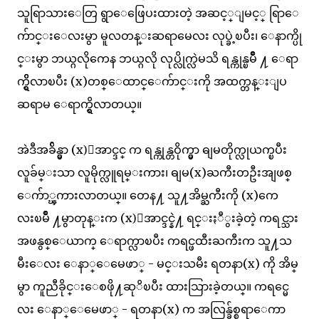
သူရြာသားေတြ ရွာေဖြေပးထားတဲ့ အဆင့္ျမင့္ ရြာေ
က်ာင္းေလးမွာ မူလတန္းဆရာမေလး လုပ္ခဲ့ၿပီး၊ ေနာက္ပို
င္းမွာ ဘယ္ဂလိုကေန ဘယ္ဂလို လုပ္လိုက္လဲမသိ ရန္ကုန္ၿမိဳ ႔ ေရာ
က္ရွိိလာၿပီး (x)တစ္ေထာင္ေက်ာင္းကို အထက္တန္းျပ
ဆရာမ ေရာက္ရွိလာတယ္။
အဲဒီအခ်ိန္မွာ (x)ေအာင္ဒင္ က ရန္ကုန္တဝိုက္မွာ ဓျမတိုက္လုယက္ၿပီး
လူခ်မ္းသာ လူမိုက္လူရမ္းကား၊ ဓျမ(x)ႀကီးတဦးအျဖစ္
ေက်ာ္ၾကားလာတယ္။ တေန႔ သူ႔အိမ္ႀကီးကို (x)ကေ
လးၿမိဳ ႔မွာတုန္းက (x)ေအာင္ဒင္နဲ႔ ရင္းႏီွးခဲ့တဲ့ ကရင္သား
အဖနွစ္ေယာက္ ေရာက္လာၿပီး ကရင္ဖထီးႀကီးက သူ႔သ
မီးေလး ေနာ္ေမေဖာ္ - မင္းသမီး ရတနာ(x) ကို အိမ္
မွာ ကူညီခိုင္းေစဖို႔ဆုိၿပီး ထားသြားခဲ့တယ္။ ကရင္မေ
လး ေနာ္ေမေဖာ္ - ရတနာ(x) က အလြန္ခ်စ္စရာေကာ