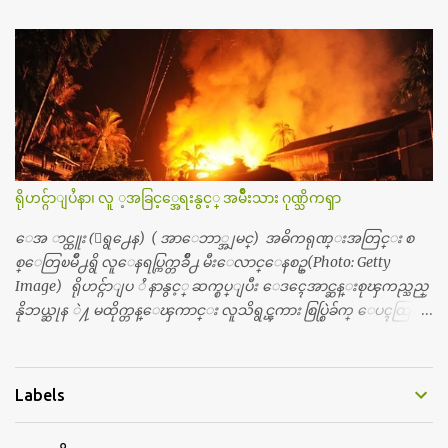
န္းကေတာ့ အမေတြနဲ႔ ေနတာဆုိေတာ့ သနပ္ခါးေလးေတြ လိမ္း
တယ္။ ပန္းပန္တယ္။ မိန္းကေလး အဝတ္အစားေတြကိုလည္း ခုိးဝတ္တ
ယ္။ မိန္းမစိတ္ရွိေတာ့ ရွိေပမယ့္ ကိုယ့္ကိုယ္ကို မိန္းမစိတ္ေပါက္မွန္း
သိတာက ၉ တန္း၊ ၁၀ တန္းေလာက္ကမွ။ ညီအစ္ကို ေမာင္နွမ အားလံုး ၆
ေယာက္ရွိတယ္။ အစ္ကို ၃ ေယာက္၊ အစ္မ ႏွစ္ေယာက္။ အစ္ကိုေတြက
လည္း သူ႔ အေပါင္းအသင္းနဲ႔ သူဆိုေတာ့ အမေတြနဲ႔ဘဲ ေပါ
င္းတယ္။ ျပီးေတာ့ အေဖကလည္း ေယာက္်ားဆုိ ေယာ
က္်ားေလးလုိဘဲ ေနေစခ်င္တယ္။ အေဖ့ကို ေၾကာက္လည္း ေၾကာ
ရိုဟင္ဂ်ာျပႆနာ၊ လူ ့အခြင့္အေရးနွင့္ အမ်ိဳးသား ဂုဏ္သိကၡာ
က္ရတယ္။ ေယာက္်ားဘဝဆုိတာ ျမင့္ျမတ္တယ္ေပါ့။ ေယာ
က္်ားေလး စိတ္လည္း ရွိေအာင္ ဘာသာေရးလည္း လုိက္စားေအာင္
ေအ ာင္ထူး (ေရွ႕ေန) ( အာေဘာ္အျမင္) အဓိကရုဏ္းအတြင္း စ
တန္ခူးလဆုိ တစ္လလံုး ကိုရင္ ဝတ္ခုိင္းတယ္။ ေက်ာင္းမွာဆုိရင္ ေ
စ္ေတြၿမိဳ႕ရွိ လူေနရပ္ကြက္တခ်ိဳ႕ မီးေလာင္ေနစဥ္(Photo: Getty
ယာက္်ားေလးေတြက ကိုယ့္ကို ဘာပဲျဖစ္ျဖစ္ မၾကားတၾကား စ
Image) ရိုဟင္ဂ်ာျပ ႆ နာနွင့္ ဆက္စပ္ျပီး ေဒၚေအာင္ဆန္းစုၾကည္သည္
ရင္စတယ္။ အေျခာက္ ဘာညာေပါ့၊ အာ့့လုိေလးေတြ စတာေပါ့။
နိုဘယ္ဆုန ဲ႔ မထိုက္တန္ေၾကာင္း လူသိရွင္ၾကား စြပ္စြဲခ်က္ ေပၚထြက္လာ
ကိုယ္ကလည္း ရန္မျဖစ္ခ်င္ေတာ့ ျပန္မေျပာဘူး ေရွာင...
ခဲ့သည္။ ဇူလိုင္လ ၂၃ ရက္္ ေန႕ တြင္ အယ္လ္ဂ်ာဇီးရား နိုင္ငံတကာ ရုပ္သံလႊင့္
ဌာနမွ ရိုဟင္ဂ်ာလူထုမ်ား ဘ၀ပ်က္ေနၾကသည့္ ပံုမ်ား၊ စခန္းအတြ
င္းေနထိုင္ရာ တြင္လည္း အကူအညီမ်ား မရရွိ၍ စားရမဲ့ေသာက္ရမဲ့ ျဖ
Labels
စ္ေနပံုမ်ား၊ ဘဂၤလားေဒ႕ရွ္ နိုင္ငံဘက္သုိ႕ ေလွျဖင့္ကူးေျပးရန္
ၾကိဳးစားေသာ္လည္း အဆိုပါ နုိင္ငံရွိအာဏာပိုင္မ်ားက လက္မခံပဲ ထမင္း