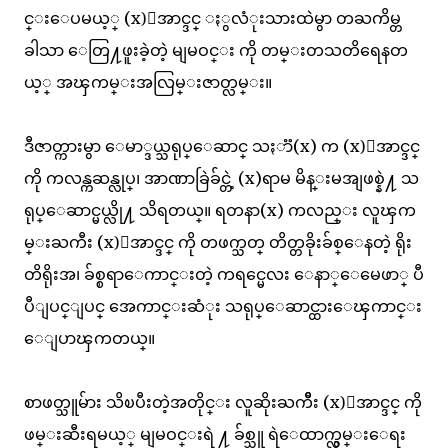
င္းေပမယ့္ (x)ေအာင္ဒင္ ႏွလံုးသားထဲမွာ တႀကိမ္တ
ခါသာ ေတြ႔ဖူးခဲ့တဲ့ မျမဝင္း ကို တမ္းတသတိရေနတ
ယ့္ အၾကမ္းအလြမ္းဇာတ္လမ္း။
ဒီဇာတ္ကားမွာ ေမာ္ဒယ္သရုပ္ေဆာင္ သႏာၱ(x) က (x)ေအာင္ဒင္
ကို ကလန္ကဆန္လုပ္၊ အာဏာခြဲခ်င္တဲ့ (x)ရာမ မိန္းမအျဖစ္နဲ႔ သ
ရုပ္ေဆာင္မယ္လို႔ သိရတယ္။ ရတနာ(x) ကလည္း လူၾက
မ္းႀကီး (x)ေအာင္ဒင္ ကို တဖက္သတ္ တိတ္တခိုးခ်စ္ေနတဲ့ ရိုး
တိရိုးအ၊ ခ်စ္စရာေကာင္းတဲ့ ကရင္မေလး ေနာ္ေမေဖာ္ ပီ
ပီျပင္ျပင္ အေကာင္းဆံုး သရုပ္ေဆာင္ထားေၾကာင္း
ေျပာၾကတယ္။
စာဖတ္သူမ်ား သိၿပီးတဲ့အတိုင္း လူဆိုးႀကီိး (x)ေအာင္ဒင္ ကို
ဖမ္းဆီးရမယ့္ မျမဝင္းရဲ ႔ ခ်စ္သူ ရဲေထာက္လွမ္းေရး