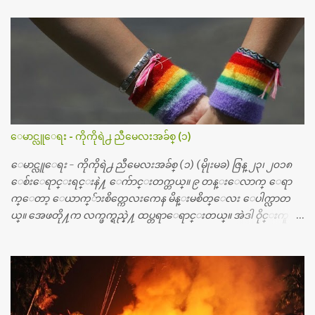
ဆရာဝန္က ဝိတိုရိယေဟာ္တယ္လိုအခန္းမွာ တရက္ က်ပ္ ၃ ေသာင္းနဲ႔ေနေ
စၿပီး၊ အာရွေတာ္ဝင္ခြဲစိတ္ခန္းကို ငွားရမ္းခြဲစိတ္ အရိုးအစားထိုးကုပါတ
ယ္။ ေဆးစစ္၊ေဆးဝယ္၊ ခြဲစိတ္ကု၊ အရိုးအစားထိုးပစၥည္း စတဲ့စရိ
တ္ေတြနဲ႔ေဆးရံုမွာ ၂ ပတ္ေနထိုင္စရိတ္ သိန္း ၇၀ ေလာက္ ကုန္သြား
ပါတယ္။ သူငယ္ခ်င္းျဖစ္သူကို လာေတြ႔ရင္း ဟိုတယ္လို သန္႔ရွင္းသ
ပ္ရပ္တဲ့ ဝိတိုရိယေဆးရံုမွာ စီတီစကင္ နဲ႔ အမ္အာအိုင္1 စက္ခန္းကိုေ
တြ႔လို႔ေမးၾကည့္ေတာ့ တခါစမ္းရင္ က်ပ္တသိန္းေက်ာ္ က်သင့္
တယ္သိရပါတယ္။ တခါတေလ ကိုယ္လက္ေျခ၊ ဦးေႏွာက္ေတြ အေသး
ေမာင္လူေရး - ကိုကိုရဲ႕ ညီမေလးအခ်စ္ (၁)
စိတ္ၾကည့္လိုရင္ ဒီစက္ၾကီးေတြနဲ႔ စမ္းသပ္ရပါတယ္။ ခႏၱာကိုယ္အစိတ္ပို
င္း ကလီစာေတြကိုၾကည့္ရႈတဲ့ အာလထရာေဆာင္း2 စက္ေတြ
ေမာင္လူေရး - ကိုကိုရဲ႕ ညီမေလးအခ်စ္ (၁) (မိုုးမခ) ဇြန္ ၂၃၊ ၂၀၁၈
ကေတာ့ ေစ်းသိပ္မႀကီးလို႔ ျမန္မာျပည္ေဆးရံုတိုင္းရွိပါတယ္။
ေစ်းေရာင္းရင္းနဲ႔ ေက်ာင္းတက္တယ္။ ၉ တန္းေလာက္ ေရာ
တစ္ခါစမ္းရင္ က်ပ္တစ္ေသာင္းေလာက္ က်သင့္ပါတယ္။ စာေရးသူ လြ
က္ေတာ့ ေယာက္်ားစိတ္ကေလးကေန မိန္းမစိတ္ေလး ေပါက္လာတ
န္ခဲ့တဲ့ (၂)...
ယ္။ အေဖတို႔က လက္ဖက္ရည္နဲ႔ ထပ္တရာေရာင္းတယ္။ အဲဒါ ဝိုင္းကူ
တာေပါ့။ မိန္းကေလး အေပါင္းအသင္းလည္း မ်ားတယ္။ ငယ္ငယ္တု
န္းကေတာ့ အမေတြနဲ႔ ေနတာဆုိေတာ့ သနပ္ခါးေလးေတြ လိမ္း
တယ္။ ပန္းပန္တယ္။ မိန္းကေလး အဝတ္အစားေတြကိုလည္း ခုိးဝတ္တ
ယ္။ မိန္းမစိတ္ရွိေတာ့ ရွိေပမယ့္ ကိုယ့္ကိုယ္ကို မိန္းမစိတ္ေပါက္မွန္း
သိတာက ၉ တန္း၊ ၁၀ တန္းေလာက္ကမွ။ ညီအစ္ကို ေမာင္နွမ အားလံုး ၆