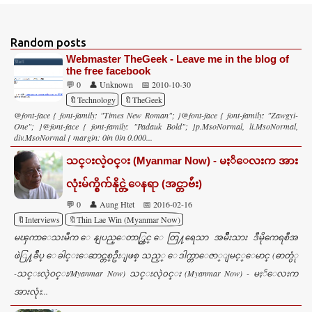
o
m
Random posts
m
Webmaster TheGeek - Leave me in the blog of
e
the free facebook
💬 0
👤 Unknown
📅 2010-10-30
n
🔖Technology
🔖TheGeek
t
@font-face { font-family: "Times New Roman"; }@font-face { font-family: "Zawgyi-
One"; }@font-face { font-family: "Padauk Bold"; }p.MsoNormal, li.MsoNormal,
s
div.MsoNormal { margin: 0in 0in 0.000...
သင္းလဲ့၀င္း (Myanmar Now) - မႏၲေလးက အား
လုံးမ်က္စိက်နိုင္တဲ့ေနရာ (အင္တာဗ်ဴး)
💬 0
👤 Aung Htet
📅 2016-02-16
🔖Interviews
🔖Thin Lae Win (Myanmar Now)
မၾကာေသးမီက ေနျပည္ေတာ္တြင္ ေတြ႔ရေသာ အမ်ဳိးသား ဒီမိုကေရစီအ
ဖဲြ႔ခ်ဳပ္ ေခါင္းေဆာင္တစ္ဦးျဖစ္ သည့္ ေဒါက္တာေဇာ္ျမင့္ေမာင္ (ဓာတ္ပံု
-သင္းလဲ့ဝင္း/Myanmar Now) သင္းလဲ့၀င္း (Myanmar Now) - မႏၲေလးက
အားလုံး...