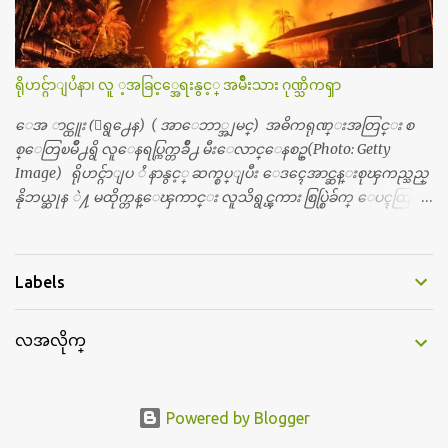
ေယာက္ရွိတယ္။ အစ္ကို ၃ ေယာက္၊ အစ္မ ႏွစ္ေယာက္။ အစ္ကိုေတြက
လည္း သူ႔ အေပါင္းအသင္းနဲ႔ သူဆိုေတာ့ အမေတြနဲ႔ဘဲ ေပါ
င္းတယ္။ ျပီးေတာ့ အေဖကလည္း ေယာက္်ားဆုိ ေယာ
က္်ားေလးလုိဘဲ ေနေစခ်င္တယ္။ အေဖ့ကို ေၾကာက္လည္း ေၾကာ
ရိုဟင္ဂ်ာျပႆနာ၊ လူ ့အခြင့္အေရးနွင့္ အမ်ိဳးသား ဂုဏ္သိကၡာ
က္ရတယ္။ ေယာက္်ားဘဝဆုိတာ ျမင့္ျမတ္တယ္ေပါ့။ ေယာ
က္်ားေလး စိတ္လည္း ရွိေအာင္ ဘာသာေရးလည္း လုိက္စားေအာင္
ေအ ာင္ထူး (ေရွ႕ေန) ( အာေဘာ္အျမင္) အဓိကရုဏ္းအတြင္း စ
တန္ခူးလဆုိ တစ္လလံုး ကိုရင္ ဝတ္ခုိင္းတယ္။ ေက်ာင္းမွာဆုိရင္ ေ
စ္ေတြၿမိဳ႕ရွိ လူေနရပ္ကြက္တခ်ိဳ႕ မီးေလာင္ေနစဥ္(Photo: Getty
ယာက္်ားေလးေတြက ကိုယ့္ကို ဘာပဲျဖစ္ျဖစ္ မၾကားတၾကား စ
Image) ရိုဟင္ဂ်ာျပ ႆ နာနွင့္ ဆက္စပ္ျပီး ေဒၚေအာင္ဆန္းစုၾကည္သည္
ရင္စတယ္။ အေျခာက္ ဘာညာေပါ့၊ အာ့့လုိေလးေတြ စတာေပါ့။
နိုဘယ္ဆုန ဲ႔ မထိုက္တန္ေၾကာင္း လူသိရွင္ၾကား စြပ္စြဲခ်က္ ေပၚထြက္လာ
ကိုယ္ကလည္း ရန္မျဖစ္ခ်င္ေတာ့ ျပန္မေျပာဘူး ေရွာင...
ခဲ့သည္။ ဇူလိုင္လ ၂၃ ရက္္ ေန႕ တြင္ အယ္လ္ဂ်ာဇီးရား နိုင္ငံတကာ ရုပ္သံလႊင့္
ဌာနမွ ရိုဟင္ဂ်ာလူထုမ်ား ဘ၀ပ်က္ေနၾကသည့္ ပံုမ်ား၊ စခန္းအတြ
င္းေနထိုင္ရာ တြင္လည္း အကူအညီမ်ား မရရွိ၍ စားရမဲ့ေသာက္ရမဲ့ ျဖ
Labels
စ္ေနပံုမ်ား၊ ဘဂၤလားေဒ႕ရွ္ နိုင္ငံဘက္သုိ႕ ေလွျဖင့္ကူးေျပးရန္
ၾကိဳးစားေသာ္လည္း အဆိုပါ နုိင္ငံရွိအာဏာပိုင္မ်ားက လက္မခံပဲ ထမင္း
လအလိုက္
ထုပ္ တေယာက္ တထုပ္ ေ ပး၍ ေရထဲ သို႔ ျပန္ ေ မာင္းထုတ္လိုက္သျ
ဖင့္ ေအာ္ဟစ္ငိုေၾကြးကာ ေလွေပၚျပန္ တက္သြားၾကရသည့္ ပံု
မ်ားကို အခ်ိန္အေတာ္ၾကာ ထုတ္လႊင့္ျပသခဲ့သည္။ တဆက္တည္းတြင္ အယ္လ္
ဂ်ာဇီးရား နိုင္ငံတကာ ရုပ္သံလႊင့္ဌာနက ရိုဟင္ဂ်ာျပသနာကို ေလ့လာလု
Powered by Blogger
ပ္ေဆာင္လွ်က္ရွိ ေသာ ကုလသမဂၢမွအပါအ၀င္ ပုဂၢိဳလ္အခ်ိဳ ႔ကို အင္တာဗ်ဴး လု