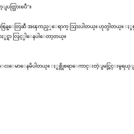
့ျပတ္သြားၿပီ"။
ဲ့စြန္ေတြဆီ အၾကည့္ေရာက္ သြားပါတယ္။ ဟုတ္ပါတယ္။ ႏွ
ေလႏွင္ရာ လြင့္ပါေနပါေတာ့တယ္။
နာ္ဟာေငးေမာေနမိပါတယ္။ ႏွစ္လိုစရာေကာင္းတဲ့ျမင္ကြင္းမွရယ္ျ