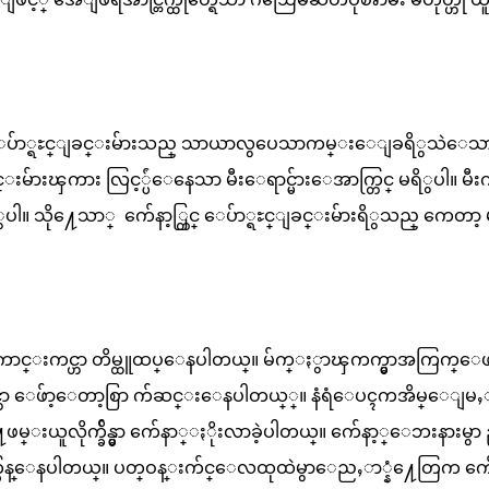
္။ ထိုေပ်ာ္ရႊင္ျခင္းမ်ားသည္ သာယာလွပေသာကမ္းေျခရိွသဲေသ
္းမ်ားၾကား လြင့္ပ်ံေနေသာ မီးေရာင္မ်ားေအာက္တြင္ မရိွပါ။ မီး
ိွပါ။ သို႔ေသာ္ က်ေနာ့္တြင္ ေပ်ာ္ရႊင္ျခင္းမ်ားရိွသည္ ကေတာ့ 
ကာင္းကင္ဟာ တိမ္ထူထပ္ေနပါတယ္။ မ်က္ႏွာၾကက္မွာအကြက္ေ
္ဟာ ေဖ်ာ့ေတာ့စြာ က်ဆင္းေနပါတယ္္။ နံရံေပၚကအိမ္ေျမႇ
ဖမ္းယူလိုက္ခ်ိန္မွာ က်ေနာ္ႏိုးလာခဲ့ပါတယ္။ က်ေနာ့္ေဘးနားမ
္လြန္ေနပါတယ္။ ပတ္ဝန္းက်င္ေလထုထဲမွာေညႇာ္နံ႔ေတြက က်ေ