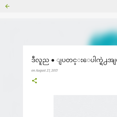
ဒီလူည ● ျပတင္းေပါက္ရဲ႕အျပင္
on
August 27, 2017