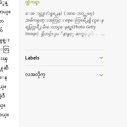
ဏ္သိကၡာ
ွန္
ေယာက္၊ အစ္မ ႏွစ္ေယာက္။ အစ္ကိုေတြက
လည္း သူ႔ အေပါင္းအသင္းနဲ႔ သူဆိုေ
တယ္။
ေအ ာင္ထူး (ေရွ႕ေန) ( အာေဘာ္အျမင္)
တာ့ အမေတြနဲ႔ဘဲ ေပါင္းတယ္။ ျပီးေတာ့
အဓိကရုဏ္းအတြင္း စစ္ေတြၿမိဳ႕ရွိ လူေန
ကာ
အေဖကလည္း ေယာက္်ားဆုိ ေယာ
ရပ္ကြက္တခ်ိဳ႕ မီးေလာင္ေနစဥ္(Photo: Getty
်ေ
က္်ားေလးလုိဘဲ ေနေစခ်င္တယ္။ အေဖ့ကို
Image) ရိုဟင္ဂ်ာျပ ႆ နာနွင့္ ဆက္စပ္ျပီး ေ
ေၾကာက္လည္း ေၾကာက္ရတယ္။ ေယာ
မွန္း
ဒၚေအာင္ဆန္းစုၾကည္သည္ နိုဘယ္ဆုန ဲ႔ မထိုက္တ
က္်ားဘဝဆုိတာ ျမင့္ျမတ္တယ္ေပါ့။ ေယာ
န္ေၾကာင္း လူသိရွင္ၾကား စြပ္စြဲခ်က္ ေပၚထြ
းေတြ
က္်ားေလး စိတ္လည္း ရွိေအာင္ ဘာသာေရး
က္လာခဲ့သည္။ ဇူလိုင္လ ၂၃ ရက္္ ေန႕ တြင္ အယ္လ္ဂ်ာ
Labels
င္းၾ
လည္း လုိက္စားေအာင္ တန္ခူးလဆုိ တစ္လ
ဇီးရား နိုင္ငံတကာ ရုပ္သံလႊင့္ဌာနမွ ရိုဟင္ဂ်ာလူထု
လံုး ကိုရင္ ဝတ္ခုိင္းတယ္။ ေက်ာင္းမွာဆုိ
မ်ား ဘ၀ပ်က္ေနၾကသည့္ ပံုမ်ား၊ စခန္းအ
ု႔ဆီ
ရင္ ေယာက္်ားေလးေတြက ကိုယ့္ကို ဘာ
လအလိုက္
တြင္းေနထိုင္ရာ တြင္လည္း အကူအညီမ်ား မရ
္ေန
ပဲျဖစ္ျဖစ္ မၾကားတၾကား စရင္စတယ္။
ရွိ၍ စားရမဲ့ေသာက္ရမဲ့ ျဖစ္ေနပံုမ်ား၊ ဘဂၤ
အေျခာက္ ဘာညာေပါ့၊ အာ့့လုိေလးေတြ
ယ္။
လားေဒ႕ရွ္ နိုင္ငံဘက္သုိ႕ ေလွျဖင့္ကူးေျ
စတာေပါ့။ ကိုယ္ကလည္း ရန္မျဖစ္ခ်င္ေတာ့ ျပန္
ပးရန္ ၾကိဳးစားေသာ္လည္း အဆိုပါ နုိင္ငံရွိ
့ဒီ
မေျပာဘူး ေရွာင...
အာဏာပိုင္မ်ားက လက္မခံပဲ ထမင္းထုပ္ တေယာ
ယ္။
က္ တထုပ္ ေ ပး၍ ေရထဲ သို႔ ျပန္ ေ မာင္း
တယ္။
ထုတ္လိုက္သျဖင့္ ေအာ္ဟစ္ငိုေၾကြးကာ ေလွေ
ပၚျပန္ တက္သြားၾကရသည့္ ပံုမ်ားကို အခ်ိန္အေ