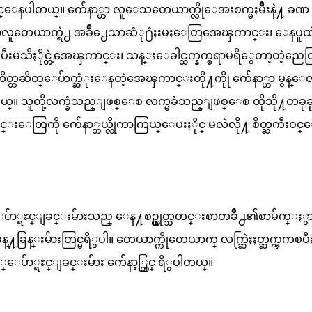
င္ေနပါတယ္။ က်ေနာ္ဟာ လူေသတေယာက္လိုေအးစက္မႈမ်ဳိးနဲ႔ ခဏ
သာလူတေယာက္ရဲ႕ အခ်ဳိ႕ေသာဆံု႐ံႈးမႈေတြအေၾကာင္း၊ ေနပူထ
ပီးမသိႏိုင္တဲ့အေၾကာင္း၊ သန္းေခါင္ထက္နက္စရာမရိွေတာ့တဲ့ညေ
 တိတ္တဆိတ္ေပ်ာက္ဆံုးေနတဲ့အေၾကာင္းတို႔ကိုု က်ေနာ္ဟာ မွန္ေလ
္။ သူတို့လက္ခံသည္ျဖစ္ေစ လက္မခံသည္ျဖစ္ေစ ထိုသို႔တခုခု
တြကို က်ေနာ္ဘယ္လိုကာကြယ္ေပးႏိုင္ မလဲလို႔ စိတ္ႀကီးဝင္ေ
ိုေပ်ာ္ရႊင္ျခင္းမ်ားသည္ ေန႔စဥ္ထုတ္သတင္းစာတခ်ဳိ႕၏စာမ်က္ႏွ
႔ခြန္းမ်ားတြင္မရိွပါ။ တေယာက္ကိုတေယာက္ လက္ဆြဲႏႈတ္ဆက္ၾကၿပီး 
ပ်ာ္ရႊင္ျခင္းမ်ား က်ေနာ့္တြင္ ရိွပါတယ္။