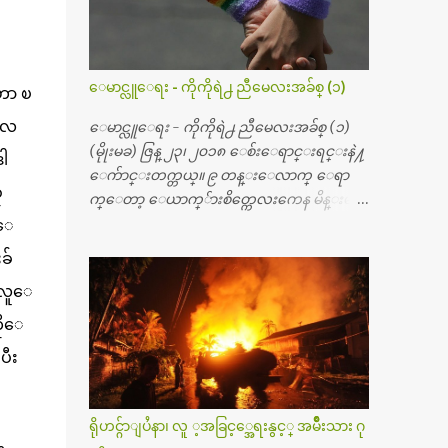
စၿပီး၊ အာရွေတာ္ဝင္ခြဲစိတ္ခန္းကို ငွားရမ္းခြဲစိ
တ္ အရိုးအစားထိုးကုပါတယ္။ ေဆးစစ္၊ေဆး
ဝယ္၊ ခြဲစိတ္ကု၊ အရိုးအစားထိုးပစၥည္း စတဲ့စရိ
တ္ေတြနဲ႔ေဆးရံုမွာ ၂ ပတ္ေနထိုင္စရိတ္ သိ
ေမာင္လူေရး - ကိုကိုရဲ႕ ညီမေလးအခ်စ္ (၁)
ာဟာ ၿ
န္း ၇၀ ေလာက္ ကုန္သြားပါတယ္။ သူငယ္ခ်င္းျ
ဖစ္သူကို လာေတြ႔ရင္း ဟိုတယ္လို သန္႔ရွင္း
ီလ
ေမာင္လူေရး - ကိုကိုရဲ႕ ညီမေလးအခ်စ္ (၁)
သပ္ရပ္တဲ့ ဝိတိုရိယေဆးရံုမွာ စီတီစကင္ နဲ႔ အမ္အာ
(မိုုးမခ) ဇြန္ ၂၃၊ ၂၀၁၈ ေစ်းေရာင္းရင္းနဲ႔
ါ
အိုင္1 စက္ခန္းကိုေတြ႔လို႔ေမးၾကည့္ေ
ေက်ာင္းတက္တယ္။ ၉ တန္းေလာက္ ေရာ
ု
တာ့ တခါစမ္းရင္ က်ပ္တသိန္းေက်ာ္ က်သင့္တ
က္ေတာ့ ေယာက္်ားစိတ္ကေလးကေန မိန္းမစိ
ယ္သိရပါတယ္။ တခါတေလ ကိုယ္လက္ေျခ၊
တ္ေလး ေပါက္လာတယ္။ အေဖတို႔က လက္ဖက္ရ
းေ
ဦးေႏွာက္ေတြ အေသးစိတ္ၾကည့္လိုရင္ ဒီစက္ၾ
ည္နဲ႔ ထပ္တရာေရာင္းတယ္။ အဲဒါ ဝိုင္းကူ
ခ်
ကီးေတြနဲ႔ စမ္းသပ္ရပါတယ္။ ခႏၱာကိုယ္အစိတ္ပို
တာေပါ့။ မိန္းကေလး အေပါင္းအသင္းလ
ဲ့လူေ
င္း ကလီစာေတြကိုၾကည့္ရႈတဲ့ အာလထ
ည္း မ်ားတယ္။ ငယ္ငယ္တုန္းကေတာ့ အမေတြနဲ႔
ရာေဆာင္း2 စက္ေတြကေတာ့ ေစ်းသိပ္မႀ
ေနတာဆုိေတာ့ သနပ္ခါးေလးေတြ လိမ္း
ိုေ
ကီးလို႔ ျမန္မာျပည္ေဆးရံုတိုင္းရွိပါတယ္။
တယ္။ ပန္းပန္တယ္။ မိန္းကေလး အဝတ္အစားေ
ပီး
တစ္ခါစမ္းရင္ က်ပ္တစ္ေသာင္းေလာက္ က်သ
တြကိုလည္း ခုိးဝတ္တယ္။ မိန္းမစိတ္ရွိေတာ့
င့္ပါတယ္။ စာေရးသူ လြန္ခဲ့တဲ့ (၂)...
ရွိေပမယ့္ ကိုယ့္ကိုယ္ကို မိန္းမစိတ္ေပါက္မွန္း
သိတာက ၉ တန္း၊ ၁၀ တန္းေလာက္ကမွ။ ညီအ
ရိုဟင္ဂ်ာျပႆနာ၊ လူ ့အခြင့္အေရးနွင့္ အမ်ိဳးသား ဂု
စ္ကို ေမာင္နွမ အားလံုး ၆ ေယာက္ရွိတယ္။ အစ္ကို ၃