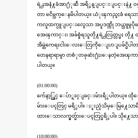
ရဲ႕အနံ႔ခံအာ႐ံုဆီ အရိွန္ျပင္းျပင္းနဲ႔ ဝ
တာ ၿငိမ္သက္ေနမိပါတယ္။ ယံုၾကည္မႈခံ ရေ
ကလူထက္ပူျပင္းလွေသာ အပူဒဏ္ကို ဘယ္သူမွပိုၿ
အေၾကာင္း၊ အခ်စ္ခံရသူတို႔ရဲ႕လြတ္လပ္မႈ တို႔
အိမ္ထဲကေရႊငါးေလးေတြကိုေျပာျပခ်င္မိပါတယ
တေနရာရာမွာ တစံုတခုဆံး႐ံႈးေနတဲ့အေၾကာင္းေ
ပါတယ္။
(01:00:00)
က်ေနာ့္တြင္ ေပ်ာ္ရႊင္ျခင္းမ်ားရိွပါတယ္။ ထ
မ်ားေပၚတြင္ မရိွပါ။ ႏူးညံ့သိမ္ေမြ႔ေသာမိန္
ထားေသာလက္မွတ္မ်ားေပၚတြင္မရိွပါ။ သို႔ေသာ္ေ
(10:00:00)