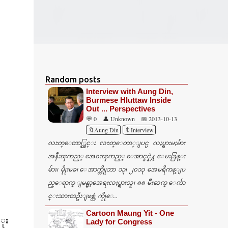
Random posts
Interview with Aung Din,
Burmese Hluttaw Inside
Out ... Perspectives
💬 0
👤 Unknown
📅 2013-10-13
🔖Aung Din
🔖Interview
လႊတ္ေတာ္တြင္း လႊတ္ေတာ္ျပင္ပ လႈပ္ရွားမႈမ်ား
အနီးၾကည့္ အေ၀းၾကည့္ ေအာင္ဒင္နဲ႔ ေမးခြန္း
မ်ား၊ မိုုးမခ၊ ေအာက္တိုုဘာ ၁၃၊ ၂၀၁၃ အေမရိကန္ျပ
ည္ေရာက္ ျမန္မာ့အေရးလႈပ္ရွားသူ၊ ၈၈ မ်ဳိးဆက္ ေက်ာ
င္းသားတဦးျဖစ္တဲ့ ကိုုေ...
Cartoon Maung Yit - One
ံုး
Lady for Congress