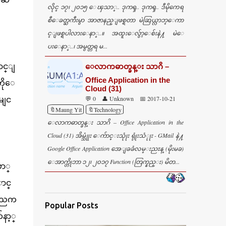
လိုင္ ၁၇၊ ၂၀၁၅ ေၾသာ္.. ဒုကၡ.. ဒုကၡ.. ဒီမိုကေရ
စီေခတ္ႀကီးမွာ အာဇာနည္ျဖစ္ရတာ မဲဆြယ္လာဘ္ေကာ
င္ျဖစ္ရပါလားေနာ္..။ အထူးေလွ်ာ့ေစ်းနဲ႔ မဲေ
ပးေနာ္..၊ အမွတ္တရ မ...
ာင္ျ
ေလာကဓာတ္ခန္း သာဂိ –
Office Application in the
ကိုေ
Cloud (31)
💬 0
👤 Unknown
📅 2017-10-21
မျင
🔖Maung Yit
🔖Technology
ေလာကဓာတ္ခန္း သာဂိ – Office Application in the
Cloud (31) အိမ္သုုံး ေက်ာင္းသုုံး ရုုံးသံုုး - GMail နဲ႔
Google Office Application အေျခခံလမ္းညႊန္ (မိုးမခ)
ေအာက္တိုဘာ ၁၂၊ ၂၀၁၇ Function (တြက္နည္း) မိတ...
ဖာ္
ာင္
ွာ ညက
Popular Posts
နာ့္