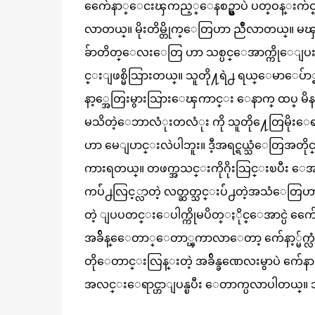
က်ေေနာ္ေငးၾကည့္ေနစဥ္မွာပဲ ပတ္ဝန္းက်င္
လာတယ္။ မိုးတိမ္တိုက္ေတြဟာ ညိဳလာတယ္
ခ်ာတိတ္ေလးေတြ ဟာ သစ္ပင္ေအာက္ကိုေျပးသ
င္းျဖစ္မိသြားတယ္။ သူတို႔ရဲ႕ ရယ္ေမာေပ်ာ္ရႊ
နာ့္အေတြးမွားသြားေၾကာင္း ေနာက္ ထပ္ မိနစ္
မသိတဲ့ေဘာလံုးတလံုး ကို သူတို႔ေတြမို
ဟာ မေျပာင္းလဲပါဘူး။ ဒီ့အရင္ရယ္သံေတြအတိုင္
ကားရတယ္။ တဖက္အသင္းကိုဂိုးသြင္းၿပီး ေအာင
ကပ်ံ႕လြင့္လာတဲ့ လတ္ဆတ္သင္းပ်ံ႕တဲ့အသံေတြ
တဲ့ ျပပတင္းေပါက္ကိုမပိတ္ႏိုင္ေအာင္ပဲ က်ေ
အခ်ိန္ေေတာ္ေတာ္ၾကာလာေတာ့ က်ေနာ့္မ်က္လံုးက
တိုေတာင္းလြန္းတဲ့ အခ်ိန္ခဏေလးမွာပဲ က်
အလင္းေရာင္ဟာျပန္ၿပီး ေတာက္ပလာပါတယ္။ သ