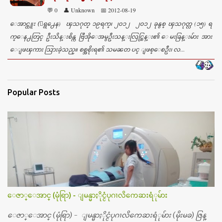
💬 0
👤 Unknown
📅 2012-08-19
ေအာင္ထူး (ေရွ႕ေန) ၾသဂုတ္ ၁၉ရက္၊ ၂၀၁၂ ၂၀၁၂ ခုနွစ္ ၾသဂုတ္လ (၁၅) ရ
က္ေန႕တြင္ ဦးသိန္းစိန္က ဗြီအိုေအမွဦးသန္းလြင္ထြန္း၏ ေမးခြန္းမ်ား အား
ေျဖၾကား သြားခဲ့သည္။ စစ္အစိုးရ၏ သမၼတ ပင္ ျဖစ္ေစဦး၊ လ...
Popular Posts
ေဇာ္ေအာင္ (မုံရြာ) - ျမန္မာႏိုင္ငံပုဂၢလိကေဆးရံုမ်ား
ေဇာ္ေအာင္ (မုံရြာ) - ျမန္မာႏိုင္ငံပုဂၢလိကေဆးရံုမ်ား (မိုးမခ) ဇြန္