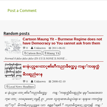
Post a Comment
C
o
m
Random posts
m
Cartoon Maung Yit – Burmese Regime does not
e
have Democracy so You cannot ask from them
💬 0
👤 Unknown
📅 2011-06-01
n
🔖Cartoon Box
🔖Maung Yit
t
Normal 0 false false false EN-US X-NONE X-NONE ...
s
ေနဴပည္ေတာ္၏ေဳကညာခဵက္အေပၞ ကန္ႛကၾက္သံ
မဵားဆူညံေန
💬 0
👤 Unknown
📅 2008-02-10
🔖Local News Headlines
ေနဴပည္ေတာ္၏ေဳကညာခဵက္အေပၞ ကန္ႛကၾက္သံမဵားဆူညံေနမုိးမခအေထာ
က္ေတာ္ ၀၀၃ေဖေဖာ္၀ၝရီ ၉၊ ၂၀၀၈ လူထုဆႎၬခံယူပဲၾ၊ ေရၾးေကာက္ပဲၾ
တုိႛကုိ မဳကာမီဴပႂလုပ္မည္ဟူေသာ စစ္အစုိးရ၏ ဳကညာခဵက္ႎႀင့္ပတ္သက္၍ ကန္ႛ