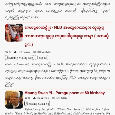
ေတြ႔ဆံုမႈနဲ႔စပ္လ်ဥ္းၿပီး NLD ကထုတ္ျပန္မယ့္ ေၾကညာခ်က္ကိုလည္း
ယခုလို ဆက္လက္ ေလ့လာ ၾကည့္ၾက တာေပါ့” ဆိုတဲ့ဝါက်နဲ႔ “ဇူလုိ
င္၂၅ေတြ႔ဆံုမႈ” ေဆ...
ေမာင္ေမာင္စိုုး - NLD အမတ္ေလာင္း လူထုျ
ကားဂယက္ႏွင့္ တပ္ေပါင္းစုျပသနာ ( ပထမပို
င္း )
💬 0
👤 Unknown
📅 2015-08-06
🔖Maung Maung Soe
🔖Op-Ed
photo - Irrawaddy ေမာင္ေမာင္စိုုး - NLD အမတ္ေလာင္း လူထုျကားဂယ
က္ႏွင့္ တပ္ေပါင္းစုျပသနာ ( ပထမပိုင္း ) (မိုုးမခ) ၾသဂုုတ္ ၆၊ ၂၀၁၅ အ
မတ္ေလာင္းဂယက္ မိုးထဲေလထဲေရထဲတြင္ NLD အမတ္ေလာင္းစာရင္း
ထြက္လာ ...
Maung Swan Yi - Paragu poem at 80 birthday
💬 0
👤 Unknown
📅 2011-04-10
🔖Maung Swan Yi
@font-face { font-family: "Times New Roman"; }@font-face { font-
family: "Zawgyi-One"; }p.MsoNormal, li.MsoNormal, div.MsoNormal { margin: 0in