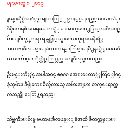
ၾသဂတ္စ္ ၈၊ ၂၀၁၇
ျမန္မာႏိုင္ငံအႏံွ႔အျပားတြင္ ၂၉ ႏွစ္ျပည့္ ၈ေလးလံုး
ဒီမိုကေရစီ အေရးေတာ္ပံု ေအာက္ေမ႕ဖြယ္ အစီအစဥ္
မ်ား ျပဳလုပ္ၾကရာ ရန္ကုန္တြင္ ဆူးေလဘုရားအနီးရိွ
မဟာဗႏၶဳလပန္းျခံ၊ သကၤန္းက်ြန္းျမိဳ႕နယ္ရွိ ွဓမၼပီ
ယ ေက်ာင္းတိုက္တို႔တြင္လည္း ျပဳလုပ္ၾကသည္။
ဦးမင္းကိုႏိုင္ အပါအဝင္ ၈၈၈၈ အေရးေတာ္ပံုတြင ္ပါ၀င္
ခဲ့သူမ်ား၊ ဒီမိုုကေရစီလိုလားသူ အမ်ားအျပား တက္ေရာက္ၾ
ကသည္ကို ေတြ႔ရသည္။
သိမ္ၾကီးေစ်းမွ မဟာဗႏၶဳလပန္းျခံအထိ ခ်ီတက္လမ္းေ