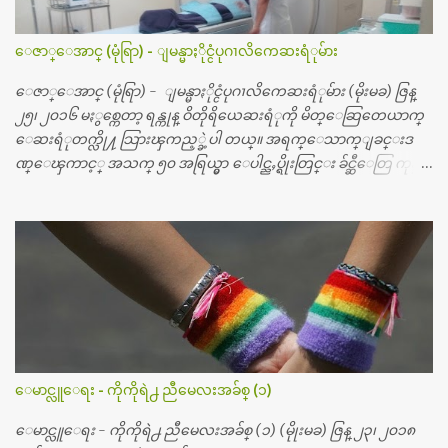
ေဇာ္ေအာင္ (မုံရြာ) - ျမန္မာႏိုင္ငံပုဂၢလိကေဆးရံုမ်ား
ေဇာ္ေအာင္ (မုံရြာ) - ျမန္မာႏိုင္ငံပုဂၢလိကေဆးရံုမ်ား (မိုးမခ) ဇြန္
၂၅၊ ၂၀၁၆ မႏွစ္ကေတာ့ ရန္ကုန္ ဝိတိုရိယေဆးရံုကို မိတ္ေဆြတေယာက္
ေဆးရံုတက္လို႔ သြားၾကည့္ခဲ့ပါ တယ္။ အရက္ေသာက္ျခင္းဒ
ဏ္ေၾကာင့္ အသက္ ၅၀ အရြယ္မွာ ေပါင္ညႇပ္ရိုးတြင္း ခ်င္ဆီေတြ ကုန္ခ
မ္းသြားလို႔ အရိုးအစားထိုးကုသျခင္း လုပ္ပါတယ္။ အရိုးအထူးကု
ဆရာဝန္က ဝိတိုရိယေဟာ္တယ္လိုအခန္းမွာ တရက္ က်ပ္ ၃ ေသာင္းနဲ႔ေနေ
စၿပီး၊ အာရွေတာ္ဝင္ခြဲစိတ္ခန္းကို ငွားရမ္းခြဲစိတ္ အရိုးအစားထိုးကုပါတ
ယ္။ ေဆးစစ္၊ေဆးဝယ္၊ ခြဲစိတ္ကု၊ အရိုးအစားထိုးပစၥည္း စတဲ့စရိ
တ္ေတြနဲ႔ေဆးရံုမွာ ၂ ပတ္ေနထိုင္စရိတ္ သိန္း ၇၀ ေလာက္ ကုန္သြား
ပါတယ္။ သူငယ္ခ်င္းျဖစ္သူကို လာေတြ႔ရင္း ဟိုတယ္လို သန္႔ရွင္းသ
ပ္ရပ္တဲ့ ဝိတိုရိယေဆးရံုမွာ စီတီစကင္ နဲ႔ အမ္အာအိုင္1 စက္ခန္းကိုေ
တြ႔လို႔ေမးၾကည့္ေတာ့ တခါစမ္းရင္ က်ပ္တသိန္းေက်ာ္ က်သင့္
တယ္သိရပါတယ္။ တခါတေလ ကိုယ္လက္ေျခ၊ ဦးေႏွာက္ေတြ အေသး
ေမာင္လူေရး - ကိုကိုရဲ႕ ညီမေလးအခ်စ္ (၁)
စိတ္ၾကည့္လိုရင္ ဒီစက္ၾကီးေတြနဲ႔ စမ္းသပ္ရပါတယ္။ ခႏၱာကိုယ္အစိတ္ပို
င္း ကလီစာေတြကိုၾကည့္ရႈတဲ့ အာလထရာေဆာင္း2 စက္ေတြ
ေမာင္လူေရး - ကိုကိုရဲ႕ ညီမေလးအခ်စ္ (၁) (မိုုးမခ) ဇြန္ ၂၃၊ ၂၀၁၈