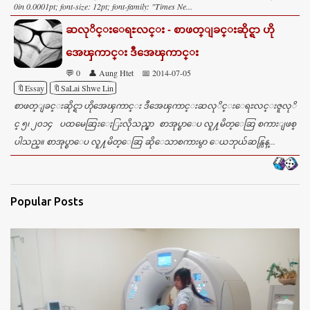
0in 0.0001pt; font-size: 12pt; font-family: "Times Ne...
ဆလုိင္းေရႊလင္း - စာဖတ္ျခင္းဆိုင္ရာ ဟို
အေၾကာင္း ဒီအေၾကာင္း
💬 0
👤 Aung Htet
📅 2014-07-05
🔖Essay
🔖SaLai Shwe Lin
စာဖတ္ျခင္းဆိုင္ရာ ဟိုအေၾကာင္း ဒီအေၾကာင္းဆလုိင္းေရႊလင္းဇူလုိ
င္ ၅၊ ၂၀၁၄ ပထမေဆြးေႏြးလိုသည္မွာ စာအုပ္စာေပ လူ႔မိတ္ေဆြ စကားျဖစ္
ပါသည္။ စာအုပ္စာေပ လူ႔မိတ္ေဆြ ဆိုေသာစကားမွာ ေယဘုယ်ဆန္လြန္...
Popular Posts