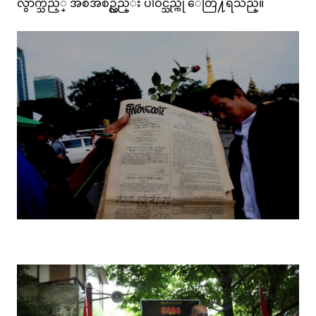
လွ်ာက္သည့္ အစီအစဥ္လည္း ပါဝင္သည္ကို ေတြ႔ရသည္။