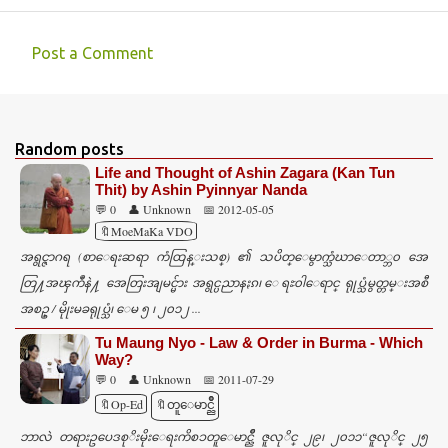
Post a Comment
C
o
m
Random posts
m
Life and Thought of Ashin Zagara (Kan Tun
e
Thit) by Ashin Pyinnyar Nanda
💬 0
👤 Unknown
📅 2012-05-05
n
🔖MoeMaKa VDO
t
အရွင္ဇာဂရ (စာေရးဆရာ ကံထြန္းသစ္) ၏ သပိတ္ေမွာက္သံဃာေတာ္ဘ၀ အေ
s
တြ႔အၾကဳံနဲ႔ အေတြးအျမင္မ်ား အရွင္ပညာနႏၵ၊ ေရႊ၀ါေရာင္ ရုုပ္သံမွတ္တမ္းအစီ
အစဥ္ / မိုုးမခရုုပ္သံ၊ ေမ ၅ ၊ ၂၀၁၂ ...
Tu Maung Nyo - Law & Order in Burma - Which
Way?
💬 0
👤 Unknown
📅 2011-07-29
🔖Op-Ed
🔖တူေမာင္ညိဳ
ဘာလဲ တရားဥပေဒစုိးမိုးေရးကိစၥတူေမာင္ညိဳ ဇူလုိင္ ၂၉၊ ၂၀၁၁“ဇူလုိင္ ၂၅