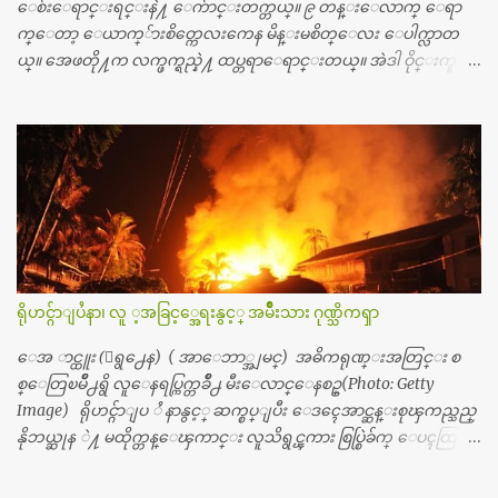
ကေတာ့ ေစ်းသိပ္မႀကီးလို႔ ျမန္မာျပည္ေဆးရံုတိုင္းရွိပါတယ္။
ေစ်းေရာင္းရင္းနဲ႔ ေက်ာင္းတက္တယ္။ ၉ တန္းေလာက္ ေရာ
တစ္ခါစမ္းရင္ က်ပ္တစ္ေသာင္းေလာက္ က်သင့္ပါတယ္။ စာေရးသူ လြ
က္ေတာ့ ေယာက္်ားစိတ္ကေလးကေန မိန္းမစိတ္ေလး ေပါက္လာတ
န္ခဲ့တဲ့ (၂)...
ယ္။ အေဖတို႔က လက္ဖက္ရည္နဲ႔ ထပ္တရာေရာင္းတယ္။ အဲဒါ ဝိုင္းကူ
တာေပါ့။ မိန္းကေလး အေပါင္းအသင္းလည္း မ်ားတယ္။ ငယ္ငယ္တု
န္းကေတာ့ အမေတြနဲ႔ ေနတာဆုိေတာ့ သနပ္ခါးေလးေတြ လိမ္း
တယ္။ ပန္းပန္တယ္။ မိန္းကေလး အဝတ္အစားေတြကိုလည္း ခုိးဝတ္တ
ယ္။ မိန္းမစိတ္ရွိေတာ့ ရွိေပမယ့္ ကိုယ့္ကိုယ္ကို မိန္းမစိတ္ေပါက္မွန္း
သိတာက ၉ တန္း၊ ၁၀ တန္းေလာက္ကမွ။ ညီအစ္ကို ေမာင္နွမ အားလံုး ၆
ေယာက္ရွိတယ္။ အစ္ကို ၃ ေယာက္၊ အစ္မ ႏွစ္ေယာက္။ အစ္ကိုေတြက
လည္း သူ႔ အေပါင္းအသင္းနဲ႔ သူဆိုေတာ့ အမေတြနဲ႔ဘဲ ေပါ
င္းတယ္။ ျပီးေတာ့ အေဖကလည္း ေယာက္်ားဆုိ ေယာ
က္်ားေလးလုိဘဲ ေနေစခ်င္တယ္။ အေဖ့ကို ေၾကာက္လည္း ေၾကာ
ရိုဟင္ဂ်ာျပႆနာ၊ လူ ့အခြင့္အေရးနွင့္ အမ်ိဳးသား ဂုဏ္သိကၡာ
က္ရတယ္။ ေယာက္်ားဘဝဆုိတာ ျမင့္ျမတ္တယ္ေပါ့။ ေယာ
က္်ားေလး စိတ္လည္း ရွိေအာင္ ဘာသာေရးလည္း လုိက္စားေအာင္
ေအ ာင္ထူး (ေရွ႕ေန) ( အာေဘာ္အျမင္) အဓိကရုဏ္းအတြင္း စ
တန္ခူးလဆုိ တစ္လလံုး ကိုရင္ ဝတ္ခုိင္းတယ္။ ေက်ာင္းမွာဆုိရင္ ေ
စ္ေတြၿမိဳ႕ရွိ လူေနရပ္ကြက္တခ်ိဳ႕ မီးေလာင္ေနစဥ္(Photo: Getty
ယာက္်ားေလးေတြက ကိုယ့္ကို ဘာပဲျဖစ္ျဖစ္ မၾကားတၾကား စ
Image) ရိုဟင္ဂ်ာျပ ႆ နာနွင့္ ဆက္စပ္ျပီး ေဒၚေအာင္ဆန္းစုၾကည္သည္
ရင္စတယ္။ အေျခာက္ ဘာညာေပါ့၊ အာ့့လုိေလးေတြ စတာေပါ့။
နိုဘယ္ဆုန ဲ႔ မထိုက္တန္ေၾကာင္း လူသိရွင္ၾကား စြပ္စြဲခ်က္ ေပၚထြက္လာ
ကိုယ္ကလည္း ရန္မျဖစ္ခ်င္ေတာ့ ျပန္မေျပာဘူး ေရွာင...
ခဲ့သည္။ ဇူလိုင္လ ၂၃ ရက္္ ေန႕ တြင္ အယ္လ္ဂ်ာဇီးရား နိုင္ငံတကာ ရုပ္သံလႊင့္
ဌာနမွ ရိုဟင္ဂ်ာလူထုမ်ား ဘ၀ပ်က္ေနၾကသည့္ ပံုမ်ား၊ စခန္းအတြ