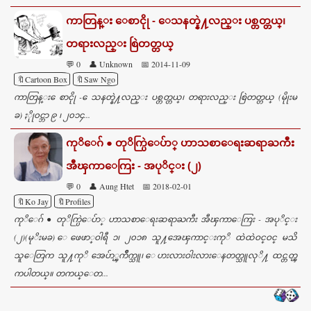
ကာတြန္း ေစာငိုု - ေသနတ္နဲ႔လည္း ပစ္တတ္တယ္၊
တရားလည္း စြဲတတ္တယ္
💬 0
👤 Unknown
📅 2014-11-09
🔖Cartoon Box
🔖Saw Ngo
ကာတြန္း ေစာငိုု - ေသနတ္နဲ႔လည္း ပစ္တတ္တယ္၊ တရားလည္း စြဲတတ္တယ္ (မိုုးမ
ခ) ႏိုု၀င္ဘာ ၉ ၊ ၂၀၁၄...
ကုိေဂ် ● တုိက္ပြဲေပ်ာ္ ဟာသစာေရးဆရာႀကီး
အီၾကာေကြး - အပုိင္း (၂)
💬 0
👤 Aung Htet
📅 2018-02-01
🔖Ko Jay
🔖Profiles
ကုိေဂ် ● တုိက္ပြဲေပ်ာ္ ဟာသစာေရးဆရာႀကီး အီၾကာေကြး - အပုိင္း
(၂)(မုိးမခ) ေဖေဖာ္ဝါရီ ၁၊ ၂၀၁၈ သူ႔အေၾကာင္းကုိ ထဲထဲဝင္ဝင္ မသိ
သူေတြက သူ႔ကုိ အေပ်ာ္ၾကိဳက္သူ၊ ေဟးလားဝါးလားေနတတ္သူလုိ႔ ထင္တတ္ၾ
ကပါတယ္။ တကယ္ေတ...