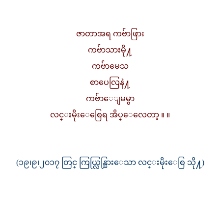
ဇာတာအရ ကဗ်ာဖြား
ကဗ်ာသားမို႔
ကဗ်ာမေသ
စာပေလြနဲ႔
ကဗ်ာေျမမွာ
လင္းမိုးေစြေရ အိပ္ေလေတာ့ ။ ။
(၁၉၊၉၊၂၀၁၇ တြင္ ကြယ္လြန္သြားေသာ လင္းမိုးေစြ သို႔)