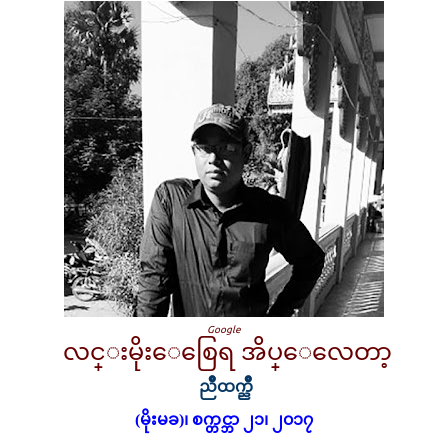
Google
လင္းမိုးေစြေရ အိပ္ေလေတာ့
ညိဳထက္ညိဳ
(မိုးမခ)၊ စက္တင္ဘာ ၂၁၊ ၂၀၁၇