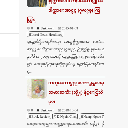
စိုုက္အားေပး လႈံေဆာ္သူ ေ
ဒါက္တာေအာင္ခင္ (၇၈ႏွစ္) ကြ
ယ္လြန္
💬 0
👤 Unknown
📅 2015-01-08
🔖Local News Headlines
ျမန္မာ့ဒီမိုုကေရစီအေရး အစဥ္တစိုုက္အားေပး လႈံေ
ဆာ္သူ ေဒါက္တာေအာင္ခင္ (၇၈ႏွစ္) ကြယ္လြန္ (မိုုးမခ) ဇ
န္န၀ါရီ ၈၊ ၂၀၁၅ အေမရိကန္ျပည္တြင္ ႏွစ္ေပါင္းမ်ား
စြာ အေျခစိုုက္ေနထိုုင္ျပီး ျမန္မာ့ဒီမိုုကေရစီအေ
ရ...
သက္ေတာ္ရွည္ေတာ္လွန္ေရး
သမားႀကီး (သို႔) နိုင္ေငြသိ
မ္း
💬 0
👤 Unknown
📅 2018-10-04
🔖Book Review
🔖K Nyein Chan
🔖Naing Ngwe Thein
🔖Portraits
သက္ေတာ္ရွည္ေတာ္လွန္ေရးသမားႀကီး (သို႔) နို