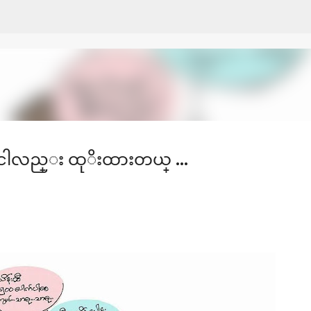
Skip to main content
ငါလည္း ထုိးထားတယ္ ...