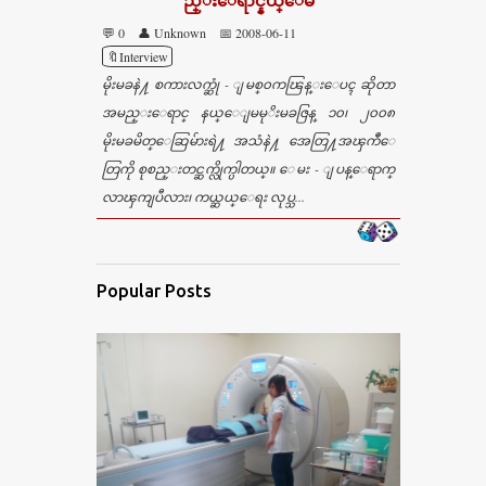
ည္းေရာင္နယ္ေဴမ
💬 0
👤 Unknown
📅 2008-06-11
🔖Interview
မိုးမခနဲ႔ စကားလက္ဆုံ - ျမစ္၀ကၽြန္းေပၚ ဆိုတာ
အမည္းေရာင္ နယ္ေျမမုိးမခဇြန္ ၁၀၊ ၂၀၀၈
မိုးမခမိတ္ေဆြမ်ားရဲ႔ အသံနဲ႔ အေတြ႔အၾကဳံေ
တြကို စုစည္းတင္ဆက္လိုက္ပါတယ္။ ေမး - ျပန္ေရာက္
လာၾကျပီလား၊ ကယ္ဆယ္ေရး လုပ္သ...
Popular Posts