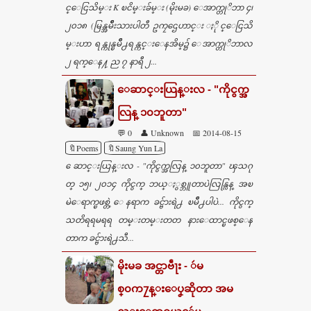
င္ေငြသိမ္း K ၿငိမ္းခ်မ္း (မိုးမခ) ေအာက္တုိဘာ ၄၊
၂၀၁၈ (မြန္အမ်ဳိးသားပါတီ ဥကၠဌေဟာင္း ႏိုင္ေငြသိ
မ္းဟာ ရန္ကုန္ၿမိဳ႕ရန္ကင္းေနအိမ္၌ ေအာက္တုိဘာလ
၂ ရက္ေန႔ ည ၇ နာရီ ၂...
ေဆာင္းယြန္းလ - "ကိုငွက္အ
လြန္ ၁၀ဘူတာ"
💬 0
👤 Unknown
📅 2014-08-15
🔖Poems
🔖Saung Yun La
ေဆာင္းယြန္းလ - "ကိုငွက္အလြန္ ၁၀ဘူတာ" ၾသဂု
တ္ ၁၅၊ ၂၀၁၄ ကိုငွက္ ဘယ္ႏွစ္ဘူတာပဲလြန္လြန္ အၿ
မဲေရာက္ၿဖစ္တဲ့ ေနရာက ခင္ဗ်ားရဲ႕ ၿမိဳ႕ပါပဲ... ကိုငွက္
သတိရရမရရ တမ္းတမ္းတတ နားေထာင္ၿဖစ္ေန
တာက ခင္ဗ်ားရဲ႕သီ...
မိုးမခ အင္တာဗဵႃး - ဴမ
စ္၀က႗န္းေပၞဆိုတာ အမ