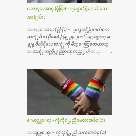
ေဇာ္ေအာင္ (မုံရြာ) - ျမန္မာႏိုင္ငံပုဂၢလိကေ
ဆးရံုမ်ား
ေဇာ္ေအာင္ (မုံရြာ) - ျမန္မာႏိုင္ငံပုဂၢလိကေ
ဆးရံုမ်ား (မိုးမခ) ဇြန္ ၂၅၊ ၂၀၁၆ မႏွစ္ကေတာ့ ရ
န္ကုန္ ဝိတိုရိယေဆးရံုကို မိတ္ေဆြတေယာက္
ေဆးရံုတက္လို႔ သြားၾကည့္ခဲ့ပါ တယ္။ အရ
က္ေသာက္ျခင္းဒဏ္ေၾကာင့္ အသက္
၅၀ အရြယ္မွာ ေပါင္ညႇပ္ရိုးတြင္း ခ်င္ဆီေတြ ကုန္ခ
မ္းသြားလို႔ အရိုးအစားထိုးကုသျခင္း လုပ္ပါ
တယ္။ အရိုးအထူးကု ဆရာဝန္က ဝိတိုရိယေဟာ္တ
ယ္လိုအခန္းမွာ တရက္ က်ပ္ ၃ ေသာင္းနဲ႔ေနေ
စၿပီး၊ အာရွေတာ္ဝင္ခြဲစိတ္ခန္းကို ငွားရမ္းခြဲစိ
တ္ အရိုးအစားထိုးကုပါတယ္။ ေဆးစစ္၊ေဆး
ဝယ္၊ ခြဲစိတ္ကု၊ အရိုးအစားထိုးပစၥည္း စတဲ့စရိ
တ္ေတြနဲ႔ေဆးရံုမွာ ၂ ပတ္ေနထိုင္စရိတ္ သိ
ေမာင္လူေရး - ကိုကိုရဲ႕ ညီမေလးအခ်စ္ (၁)
န္း ၇၀ ေလာက္ ကုန္သြားပါတယ္။ သူငယ္ခ်င္းျ
ဖစ္သူကို လာေတြ႔ရင္း ဟိုတယ္လို သန္႔ရွင္း
ေမာင္လူေရး - ကိုကိုရဲ႕ ညီမေလးအခ်စ္ (၁)