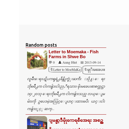
Random posts
Letter to Moemaka - Fish
Farms in Shwe Bo
💬 0
👤 Aung Htet
📅 2013-09-14
🔖Letter to MoeMaKa
🔖မုုိးမခေပးစာ
လူမ်ဳိးေရးပဋိပကၡရဲ႕ခ်ိန္ကိုက္ဗံုးႀကီး (သို႔) ေရႊ
ဘိုၿမိဳ႕က ငါးကန္မ်ားငါးညႇီရသား၊ မိုးမခေပးစာစက္တင္ဘာ
၁၄၊ ၂၀၁၃ ေရႊဘိုၿမိဳ႕က ငါးကန္မ်ားသည္ လယ္ေျမ
မ်ားကို ဥပေဒမဲ့အသြင္ေျပာင္းထားၿပီး ယင္းငါး
ကန္မ်ားႏွင့္ ဆက္...
ျမန္မာ့ဒီမိုုကေရစီအေရး အစဥ္တ