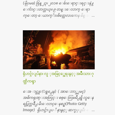
သပ္ရပ္တဲ့ ဝိတိုရိယေဆးရံုမွာ စီတီစကင္ နဲ႔ အမ္အာ
(မိုုးမခ) ဇြန္ ၂၃၊ ၂၀၁၈ ေစ်းေရာင္းရင္းနဲ႔
အိုင္1 စက္ခန္းကိုေတြ႔လို႔ေမးၾကည့္ေ
ေက်ာင္းတက္တယ္။ ၉ တန္းေလာက္ ေရာ
တာ့ တခါစမ္းရင္ က်ပ္တသိန္းေက်ာ္ က်သင့္တ
က္ေတာ့ ေယာက္်ားစိတ္ကေလးကေန မိန္းမစိ
ယ္သိရပါတယ္။ တခါတေလ ကိုယ္လက္ေျခ၊
တ္ေလး ေပါက္လာတယ္။ အေဖတို႔က လက္ဖက္ရ
ဦးေႏွာက္ေတြ အေသးစိတ္ၾကည့္လိုရင္ ဒီစက္ၾ
ည္နဲ႔ ထပ္တရာေရာင္းတယ္။ အဲဒါ ဝိုင္းကူ
ကီးေတြနဲ႔ စမ္းသပ္ရပါတယ္။ ခႏၱာကိုယ္အစိတ္ပို
တာေပါ့။ မိန္းကေလး အေပါင္းအသင္းလ
င္း ကလီစာေတြကိုၾကည့္ရႈတဲ့ အာလထ
ည္း မ်ားတယ္။ ငယ္ငယ္တုန္းကေတာ့ အမေတြနဲ႔
ရာေဆာင္း2 စက္ေတြကေတာ့ ေစ်းသိပ္မႀ
ေနတာဆုိေတာ့ သနပ္ခါးေလးေတြ လိမ္း
ကီးလို႔ ျမန္မာျပည္ေဆးရံုတိုင္းရွိပါတယ္။
တယ္။ ပန္းပန္တယ္။ မိန္းကေလး အဝတ္အစားေ
တစ္ခါစမ္းရင္ က်ပ္တစ္ေသာင္းေလာက္ က်သ
တြကိုလည္း ခုိးဝတ္တယ္။ မိန္းမစိတ္ရွိေတာ့
င့္ပါတယ္။ စာေရးသူ လြန္ခဲ့တဲ့ (၂)...
ရွိေပမယ့္ ကိုယ့္ကိုယ္ကို မိန္းမစိတ္ေပါက္မွန္း
သိတာက ၉ တန္း၊ ၁၀ တန္းေလာက္ကမွ။ ညီအ
ရိုဟင္ဂ်ာျပႆနာ၊ လူ ့အခြင့္အေရးနွင့္ အမ်ိဳးသား ဂု
စ္ကို ေမာင္နွမ အားလံုး ၆ ေယာက္ရွိတယ္။ အစ္ကို ၃
ဏ္သိကၡာ
ေယာက္၊ အစ္မ ႏွစ္ေယာက္။ အစ္ကိုေတြက
လည္း သူ႔ အေပါင္းအသင္းနဲ႔ သူဆိုေ
ေအ ာင္ထူး (ေရွ႕ေန) ( အာေဘာ္အျမင္)
တာ့ အမေတြနဲ႔ဘဲ ေပါင္းတယ္။ ျပီးေတာ့
အဓိကရုဏ္းအတြင္း စစ္ေတြၿမိဳ႕ရွိ လူေန
အေဖကလည္း ေယာက္်ားဆုိ ေယာ
ရပ္ကြက္တခ်ိဳ႕ မီးေလာင္ေနစဥ္(Photo: Getty
က္်ားေလးလုိဘဲ ေနေစခ်င္တယ္။ အေဖ့ကို
Image) ရိုဟင္ဂ်ာျပ ႆ နာနွင့္ ဆက္စပ္ျပီး ေ
ေၾကာက္လည္း ေၾကာက္ရတယ္။ ေယာ