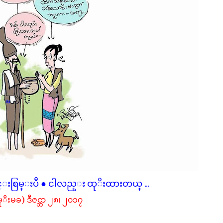
စြမ္းပီ ● ငါလည္း ထုိးထားတယ္ ...
မုိးမခ) ဒီဇင္ဘာ ၂၈၊ ၂၀၁၇