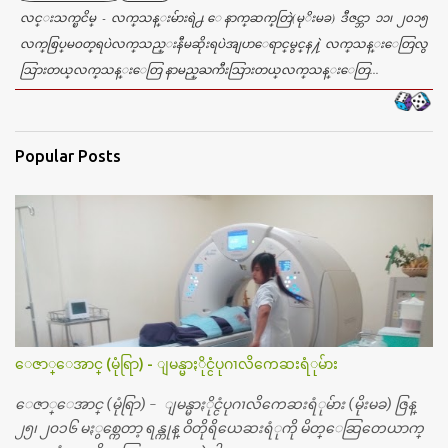
လင္းသက္ၿငိမ္ - လက္​သန္​းမ်ားရဲ႕ ေနာက္​ဆက္​တြဲ(မုိးမခ) ဒီဇင္ဘာ ၁၁၊ ၂၀၁၅​
လက္​စြပ္​မဝတ္​ရပဲလက္​သည္​းနီမဆိုးရပဲအျပာ​ေရာင္​မွင္​န႔ဲ လက္​သန္​း​ေတြလွ
သြားတယ္​လက္​သန္​း​ေတြ နာမည္​ႀကီးသြားတယ္​လက္​သန္​း​ေတြ...
Popular Posts
ေဇာ္ေအာင္ (မုံရြာ) - ျမန္မာႏိုင္ငံပုဂၢလိကေဆးရံုမ်ား
ေဇာ္ေအာင္ (မုံရြာ) - ျမန္မာႏိုင္ငံပုဂၢလိကေဆးရံုမ်ား (မိုးမခ) ဇြန္
၂၅၊ ၂၀၁၆ မႏွစ္ကေတာ့ ရန္ကုန္ ဝိတိုရိယေဆးရံုကို မိတ္ေဆြတေယာက္