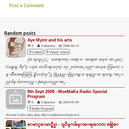
Post a Comment
C
o
m
Random posts
m
Aye Myint and his arts
e
💬 0
👤 Unknown
📅 2008-08-15
n
🔖Culture
🔖Variety Article
ပုံေရးသူႏွင့္ အေၾကာင္းအရာ ေစတနာေမာင္ေအးျမင့္
t
(ျမန္မာမူ ဒီဇုိင္းသုေတသီ)ၾသဂုတ္ ၁၄၊ ၂၀၀၈အႏုပညာ (ဆယ္ေထြမက) ပ
s
န္းမ်ဳိးအေထြေထြ ရွိသကဲ့သုိ႔ ဖြဲ႔နည္းဖြဲ႔ဟန္၊ ေရးနည္းေရးဟန္ (အႏုပ
ညာဒႆန) မ်ားကလည္း စုံလွေပသည္။ အႏု...
9th Sept 2009 - MoeMaKa Radio Special
Program
💬 0
👤 Unknown
📅 2009-09-09
🔖Radio Program
Normal 0 false false false MicrosoftInternetExplorer4
ေမာင္ေမာင္စိုုး - ျငိမ္းခ်မ္းေရးေလာ စစ္ပြဲေ