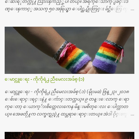
ေဆးရံုတက္လို႔ သြားၾကည့္ခဲ့ပါ တယ္။ အရက္ေသာက္ျခင္းဒ
ဏ္ေၾကာင့္ အသက္ ၅၀ အရြယ္မွာ ေပါင္ညႇပ္ရိုးတြင္း ခ်င္ဆီေတြ ကုန္ခ
မ္းသြားလို႔ အရိုးအစားထိုးကုသျခင္း လုပ္ပါတယ္။ အရိုးအထူးကု
ဆရာဝန္က ဝိတိုရိယေဟာ္တယ္လိုအခန္းမွာ တရက္ က်ပ္ ၃ ေသာင္းနဲ႔ေနေ
စၿပီး၊ အာရွေတာ္ဝင္ခြဲစိတ္ခန္းကို ငွားရမ္းခြဲစိတ္ အရိုးအစားထိုးကုပါတ
ယ္။ ေဆးစစ္၊ေဆးဝယ္၊ ခြဲစိတ္ကု၊ အရိုးအစားထိုးပစၥည္း စတဲ့စရိ
တ္ေတြနဲ႔ေဆးရံုမွာ ၂ ပတ္ေနထိုင္စရိတ္ သိန္း ၇၀ ေလာက္ ကုန္သြား
ပါတယ္။ သူငယ္ခ်င္းျဖစ္သူကို လာေတြ႔ရင္း ဟိုတယ္လို သန္႔ရွင္းသ
ပ္ရပ္တဲ့ ဝိတိုရိယေဆးရံုမွာ စီတီစကင္ နဲ႔ အမ္အာအိုင္1 စက္ခန္းကိုေ
တြ႔လို႔ေမးၾကည့္ေတာ့ တခါစမ္းရင္ က်ပ္တသိန္းေက်ာ္ က်သင့္
တယ္သိရပါတယ္။ တခါတေလ ကိုယ္လက္ေျခ၊ ဦးေႏွာက္ေတြ အေသး
ေမာင္လူေရး - ကိုကိုရဲ႕ ညီမေလးအခ်စ္ (၁)
စိတ္ၾကည့္လိုရင္ ဒီစက္ၾကီးေတြနဲ႔ စမ္းသပ္ရပါတယ္။ ခႏၱာကိုယ္အစိတ္ပို
င္း ကလီစာေတြကိုၾကည့္ရႈတဲ့ အာလထရာေဆာင္း2 စက္ေတြ
ေမာင္လူေရး - ကိုကိုရဲ႕ ညီမေလးအခ်စ္ (၁) (မိုုးမခ) ဇြန္ ၂၃၊ ၂၀၁၈
ကေတာ့ ေစ်းသိပ္မႀကီးလို႔ ျမန္မာျပည္ေဆးရံုတိုင္းရွိပါတယ္။
ေစ်းေရာင္းရင္းနဲ႔ ေက်ာင္းတက္တယ္။ ၉ တန္းေလာက္ ေရာ
တစ္ခါစမ္းရင္ က်ပ္တစ္ေသာင္းေလာက္ က်သင့္ပါတယ္။ စာေရးသူ လြ
က္ေတာ့ ေယာက္်ားစိတ္ကေလးကေန မိန္းမစိတ္ေလး ေပါက္လာတ
န္ခဲ့တဲ့ (၂)...
ယ္။ အေဖတို႔က လက္ဖက္ရည္နဲ႔ ထပ္တရာေရာင္းတယ္။ အဲဒါ ဝိုင္းကူ
တာေပါ့။ မိန္းကေလး အေပါင္းအသင္းလည္း မ်ားတယ္။ ငယ္ငယ္တု
န္းကေတာ့ အမေတြနဲ႔ ေနတာဆုိေတာ့ သနပ္ခါးေလးေတြ လိမ္း
တယ္။ ပန္းပန္တယ္။ မိန္းကေလး အဝတ္အစားေတြကိုလည္း ခုိးဝတ္တ