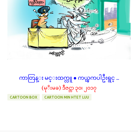
ကာတြန္း မင္းထက္လူ ● ကယ္ၾကပါဦးရွင္ ...
(မုိးမခ) ဒီဇင္ဘာ ၃၀၊ ၂၀၁၇
CARTOON BOX
CARTOON MIN HTET LUU