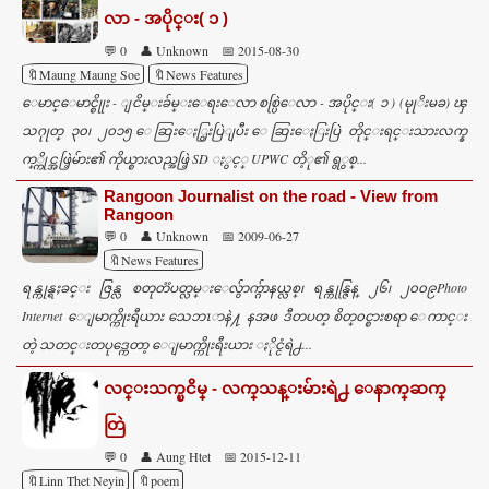
လာ - အပိုင္း( ၁ )
💬 0
👤 Unknown
📅 2015-08-30
🔖Maung Maung Soe
🔖News Features
ေမာင္ေမာင္စိုုး - ျငိမ္းခ်မ္းေရးေလာ စစ္ပြဲေလာ - အပိုင္း( ၁ ) (မုုိးမခ) ၾ
သဂုုတ္ ၃၀၊ ၂၀၁၅ ေဆြးေႏြွးပြဲျပီး ေဆြးေႏြးပြဲ တိုင္းရင္းသားလက္န
က္္ကိုင္အဖြဲ့မ်ား၏ ကိုယ္စားလည္အဖြဲ့ SD ႏွင့္ UPWC တိ့ု၏ ရွွစ္...
Rangoon Journalist on the road - View from
Rangoon
💬 0
👤 Unknown
📅 2009-06-27
🔖News Features
ရန္ကုန္ရႈခင္း ဇြန္လ စတုတၱပတ္လမ္းေလွ်ာက္ဂ်ာနယ္လစ္၊ ရန္ကုန္ဇြန္ ၂၆၊ ၂၀၀၉Photo
Internet ေျမာက္ကိုးရီယား သေဘၤာနဲ႔ နအဖ ဒီတပတ္ စိတ္၀င္စားစရာ ေကာင္း
တဲ့ သတင္းတပုဒ္ကေတာ့ ေျမာက္ကိုးရီးယား ႏိုင္ငံရဲ႕...
လင္းသက္ၿငိမ္ - လက္​သန္​းမ်ားရဲ႕ ေနာက္​ဆက္​
တြဲ
💬 0
👤 Aung Htet
📅 2015-12-11
🔖Linn Thet Neyin
🔖poem