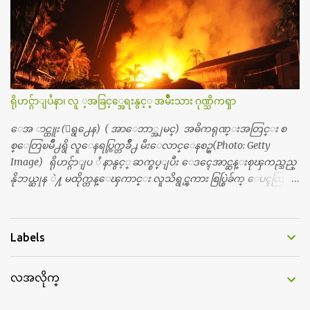
ယ္။ မိန္းမစိတ္ရွိေတာ့ ရွိေပမယ့္ ကိုယ့္ကိုယ္ကို မိန္းမစိတ္ေပါက္မွန္း
သိတာက ၉ တန္း၊ ၁၀ တန္းေလာက္ကမွ။ ညီအစ္ကို ေမာင္နွမ အားလံုး ၆
ေယာက္ရွိတယ္။ အစ္ကို ၃ ေယာက္၊ အစ္မ ႏွစ္ေယာက္။ အစ္ကိုေတြက
လည္း သူ႔ အေပါင္းအသင္းနဲ႔ သူဆိုေတာ့ အမေတြနဲ႔ဘဲ ေပါ
င္းတယ္။ ျပီးေတာ့ အေဖကလည္း ေယာက္်ားဆုိ ေယာ
က္်ားေလးလုိဘဲ ေနေစခ်င္တယ္။ အေဖ့ကို ေၾကာက္လည္း ေၾကာ
ရိုဟင္ဂ်ာျပႆနာ၊ လူ ့အခြင့္အေရးနွင့္ အမ်ိဳးသား ဂုဏ္သိကၡာ
က္ရတယ္။ ေယာက္်ားဘဝဆုိတာ ျမင့္ျမတ္တယ္ေပါ့။ ေယာ
က္်ားေလး စိတ္လည္း ရွိေအာင္ ဘာသာေရးလည္း လုိက္စားေအာင္
ေအ ာင္ထူး (ေရွ႕ေန) ( အာေဘာ္အျမင္) အဓိကရုဏ္းအတြင္း စ
တန္ခူးလဆုိ တစ္လလံုး ကိုရင္ ဝတ္ခုိင္းတယ္။ ေက်ာင္းမွာဆုိရင္ ေ
စ္ေတြၿမိဳ႕ရွိ လူေနရပ္ကြက္တခ်ိဳ႕ မီးေလာင္ေနစဥ္(Photo: Getty
ယာက္်ားေလးေတြက ကိုယ့္ကို ဘာပဲျဖစ္ျဖစ္ မၾကားတၾကား စ
Image) ရိုဟင္ဂ်ာျပ ႆ နာနွင့္ ဆက္စပ္ျပီး ေဒၚေအာင္ဆန္းစုၾကည္သည္
ရင္စတယ္။ အေျခာက္ ဘာညာေပါ့၊ အာ့့လုိေလးေတြ စတာေပါ့။
နိုဘယ္ဆုန ဲ႔ မထိုက္တန္ေၾကာင္း လူသိရွင္ၾကား စြပ္စြဲခ်က္ ေပၚထြက္လာ
ကိုယ္ကလည္း ရန္မျဖစ္ခ်င္ေတာ့ ျပန္မေျပာဘူး ေရွာင...
ခဲ့သည္။ ဇူလိုင္လ ၂၃ ရက္္ ေန႕ တြင္ အယ္လ္ဂ်ာဇီးရား နိုင္ငံတကာ ရုပ္သံလႊင့္
ဌာနမွ ရိုဟင္ဂ်ာလူထုမ်ား ဘ၀ပ်က္ေနၾကသည့္ ပံုမ်ား၊ စခန္းအတြ
င္းေနထိုင္ရာ တြင္လည္း အကူအညီမ်ား မရရွိ၍ စားရမဲ့ေသာက္ရမဲ့ ျဖ
Labels
စ္ေနပံုမ်ား၊ ဘဂၤလားေဒ႕ရွ္ နိုင္ငံဘက္သုိ႕ ေလွျဖင့္ကူးေျပးရန္
ၾကိဳးစားေသာ္လည္း အဆိုပါ နုိင္ငံရွိအာဏာပိုင္မ်ားက လက္မခံပဲ ထမင္း
လအလိုက္
ထုပ္ တေယာက္ တထုပ္ ေ ပး၍ ေရထဲ သို႔ ျပန္ ေ မာင္းထုတ္လိုက္သျ
ဖင့္ ေအာ္ဟစ္ငိုေၾကြးကာ ေလွေပၚျပန္ တက္သြားၾကရသည့္ ပံု