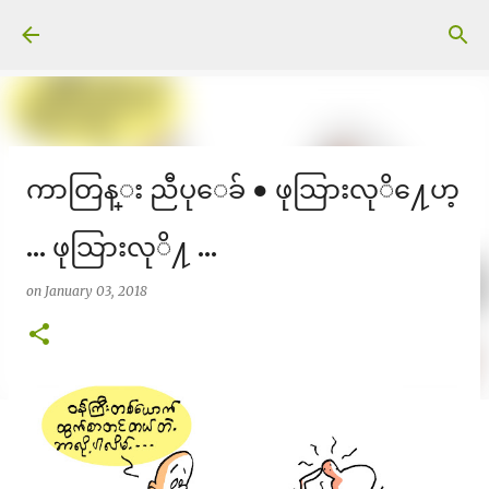
Skip to main content
ကာတြန္း ညီပုေခ် ● ဖုသြားလုိ႔ေဟ့
... ဖုသြားလုိ႔ ...
on
January 03, 2018