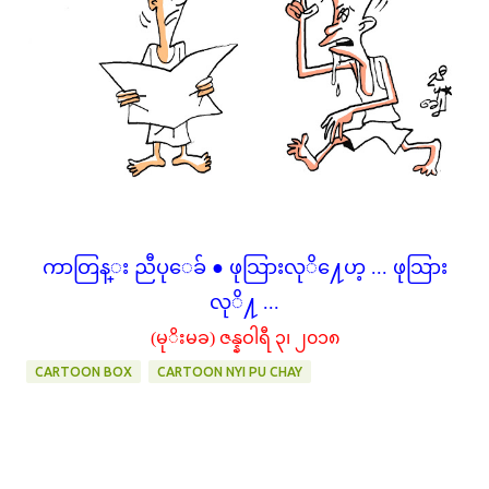
ကာတြန္း ညီပုေခ် ● ဖုသြားလုိ႔ေဟ့ ... ဖုသြား
လုိ႔ ...
(မုိးမခ) ဇန္နဝါရီ ၃၊ ၂၀၁၈
CARTOON BOX
CARTOON NYI PU CHAY