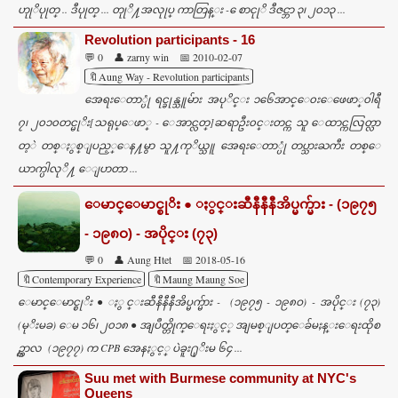
ဟုုိပုုတ္ .. ဒီပုုတ္ ... တုုိ႔အလုုပ္ ကာတြန္း - ေစာငုုိ ဒီဇင္ဘာ ၃၊ ၂၀၁၃ ...
Revolution participants - 16
💬 0
👤 zarny win
📅 2010-02-07
🔖Aung Way - Revolution participants
အေရးေတာ္ပုံ ရင္ခုန္သူမ်ား အပုိင္း ၁၆ေအာင္ေ၀းေဖေဖာ္၀ါရီ
၇၊ ၂၀၁၀တင္မုိး[သရုပ္ေဖာ္ - ေအာင္လတ္]ဆရာဦး၀င္းတင္က သူ ေထာင္ကလြတ္လာ
တ့ဲ တစ္ႏွစ္ျပည့္ေန႔မွာ သူ႔ကုိယ္သူ အေရးေတာ္ပုံ တပ္သားႀကီး တစ္ေ
ယာက္ပါလုိ႔ ေျပာတာ ...
ေမာင္ေမာင္စုိး ● ႏွင္းဆီနီနီနီအိပ္မက္မ်ား - (၁၉၇၅
- ၁၉၈ဝ) - အပိုင္း (၇၃)
💬 0
👤 Aung Htet
📅 2018-05-16
🔖Contemporary Experience
🔖Maung Maung Soe
ေမာင္ေမာင္စုိး ● ႏွင္းဆီနီနီနီအိပ္မက္မ်ား - (၁၉၇၅ - ၁၉၈ဝ) - အပိုင္း (၇၃)
(မုိးမခ) ေမ ၁၆၊ ၂၀၁၈ ● အျပဳတ္တိုက္ေရးႏွင့္ အျမစ္ျပတ္ေခ်မႈန္းေရးထိုစ
ဥ္ကာလ (၁၉၇၇) က CPB အေနႏွင့္ ပဲခူး႐ုိးမ ၆၄ ...
Suu met with Burmese community at NYC's
Queens