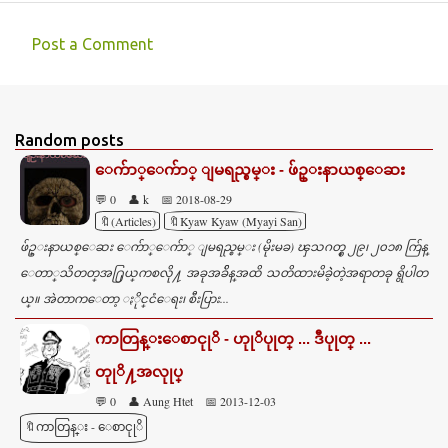
Post a Comment
C
o
m
Random posts
m
ေက်ာ္ေက်ာ္ ျမရည္စမ္း - ဖ်ဥ္းနာယစ္ေဆး
e
💬 0
👤 k
📅 2018-08-29
n
🔖(Articles)
🔖Kyaw Kyaw (Myayi San)
t
ဖ်ဥ္းနာယစ္ေဆး ေက်ာ္ေက်ာ္ ျမရည္စမ္း (မိုးမခ) ၾသဂတ္စ္ ၂၉၊ ၂၀၁၈ က်ြန္​​
s
ေတာ္​သိတတ္​အ႐ြယ္​ကစလို႔ အခုအခ်ိန္​အထိ သတိထားမိခဲဲ့တဲ့အရာတ​ခု ရွိပါတ
ယ္​။ အဲတာက​ေတာ့ ႏိုင္​ငံ​ေရး၊ စီးပြား...
ကာတြန္းေစာငုုိ - ဟုုိပုုတ္ ... ဒီပုုတ္ ...
တုုိ႔အလုုပ္
💬 0
👤 Aung Htet
📅 2013-12-03
🔖ကာတြန္း - ေစာငုုိ