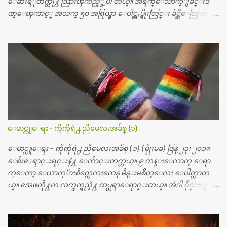
ေဆးရံုတက္လို႔ သြားၾကည့္ခဲ့ပါ တယ္။ အရက္ေသာက္ျခင္းဒ
ဏ္ေၾကာင့္ အသက္ ၅၀ အရြယ္မွာ ေပါင္ညႇပ္ရိုးတြင္း ခ်င္ဆီေတြ ကုန္ခ
မ္းသြားလို႔ အရိုးအစားထိုးကုသျခင္း လုပ္ပါတယ္။ အရိုးအထူးကု
ဆရာဝန္က ဝိတိုရိယေဟာ္တယ္လိုအခန္းမွာ တရက္ က်ပ္ ၃ ေသာင္းနဲ႔ေနေ
စၿပီး၊ အာရွေတာ္ဝင္ခြဲစိတ္ခန္းကို ငွားရမ္းခြဲစိတ္ အရိုးအစားထိုးကုပါတ
ယ္။ ေဆးစစ္၊ေဆးဝယ္၊ ခြဲစိတ္ကု၊ အရိုးအစားထိုးပစၥည္း စတဲ့စရိ
တ္ေတြနဲ႔ေဆးရံုမွာ ၂ ပတ္ေနထိုင္စရိတ္ သိန္း ၇၀ ေလာက္ ကုန္သြား
ပါတယ္။ သူငယ္ခ်င္းျဖစ္သူကို လာေတြ႔ရင္း ဟိုတယ္လို သန္႔ရွင္းသ
ပ္ရပ္တဲ့ ဝိတိုရိယေဆးရံုမွာ စီတီစကင္ နဲ႔ အမ္အာအိုင္1 စက္ခန္းကိုေ
တြ႔လို႔ေမးၾကည့္ေတာ့ တခါစမ္းရင္ က်ပ္တသိန္းေက်ာ္ က်သင့္
တယ္သိရပါတယ္။ တခါတေလ ကိုယ္လက္ေျခ၊ ဦးေႏွာက္ေတြ အေသး
ေမာင္လူေရး - ကိုကိုရဲ႕ ညီမေလးအခ်စ္ (၁)
စိတ္ၾကည့္လိုရင္ ဒီစက္ၾကီးေတြနဲ႔ စမ္းသပ္ရပါတယ္။ ခႏၱာကိုယ္အစိတ္ပို
င္း ကလီစာေတြကိုၾကည့္ရႈတဲ့ အာလထရာေဆာင္း2 စက္ေတြ
ေမာင္လူေရး - ကိုကိုရဲ႕ ညီမေလးအခ်စ္ (၁) (မိုုးမခ) ဇြန္ ၂၃၊ ၂၀၁၈
ကေတာ့ ေစ်းသိပ္မႀကီးလို႔ ျမန္မာျပည္ေဆးရံုတိုင္းရွိပါတယ္။
ေစ်းေရာင္းရင္းနဲ႔ ေက်ာင္းတက္တယ္။ ၉ တန္းေလာက္ ေရာ
တစ္ခါစမ္းရင္ က်ပ္တစ္ေသာင္းေလာက္ က်သင့္ပါတယ္။ စာေရးသူ လြ
က္ေတာ့ ေယာက္်ားစိတ္ကေလးကေန မိန္းမစိတ္ေလး ေပါက္လာတ
န္ခဲ့တဲ့ (၂)...
ယ္။ အေဖတို႔က လက္ဖက္ရည္နဲ႔ ထပ္တရာေရာင္းတယ္။ အဲဒါ ဝိုင္းကူ
တာေပါ့။ မိန္းကေလး အေပါင္းအသင္းလည္း မ်ားတယ္။ ငယ္ငယ္တု
န္းကေတာ့ အမေတြနဲ႔ ေနတာဆုိေတာ့ သနပ္ခါးေလးေတြ လိမ္း
တယ္။ ပန္းပန္တယ္။ မိန္းကေလး အဝတ္အစားေတြကိုလည္း ခုိးဝတ္တ