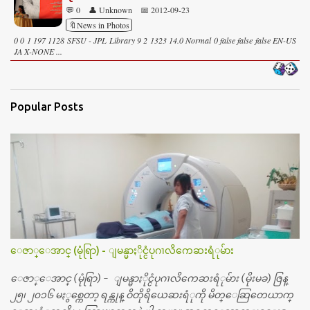
💬 0
👤 Unknown
📅 2012-09-23
🔖News in Photos
0 0 1 197 1128 SFSU - JPL Library 9 2 1323 14.0 Normal 0 false false false EN-US
JA X-NONE ...
Popular Posts
ေဇာ္ေအာင္ (မုံရြာ) - ျမန္မာႏိုင္ငံပုဂၢလိကေဆးရံုမ်ား
ေဇာ္ေအာင္ (မုံရြာ) - ျမန္မာႏိုင္ငံပုဂၢလိကေဆးရံုမ်ား (မိုးမခ) ဇြန္
၂၅၊ ၂၀၁၆ မႏွစ္ကေတာ့ ရန္ကုန္ ဝိတိုရိယေဆးရံုကို မိတ္ေဆြတေယာက္