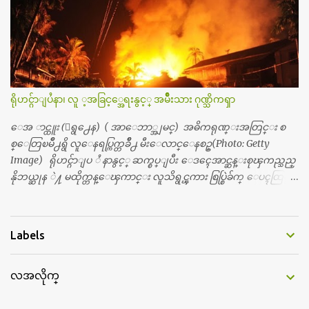
ယ္။ မိန္းမစိတ္ရွိေတာ့ ရွိေပမယ့္ ကိုယ့္ကိုယ္ကို မိန္းမစိတ္ေပါက္မွန္း
သိတာက ၉ တန္း၊ ၁၀ တန္းေလာက္ကမွ။ ညီအစ္ကို ေမာင္နွမ အားလံုး ၆
ေယာက္ရွိတယ္။ အစ္ကို ၃ ေယာက္၊ အစ္မ ႏွစ္ေယာက္။ အစ္ကိုေတြက
လည္း သူ႔ အေပါင္းအသင္းနဲ႔ သူဆိုေတာ့ အမေတြနဲ႔ဘဲ ေပါ
င္းတယ္။ ျပီးေတာ့ အေဖကလည္း ေယာက္်ားဆုိ ေယာ
က္်ားေလးလုိဘဲ ေနေစခ်င္တယ္။ အေဖ့ကို ေၾကာက္လည္း ေၾကာ
ရိုဟင္ဂ်ာျပႆနာ၊ လူ ့အခြင့္အေရးနွင့္ အမ်ိဳးသား ဂုဏ္သိကၡာ
က္ရတယ္။ ေယာက္်ားဘဝဆုိတာ ျမင့္ျမတ္တယ္ေပါ့။ ေယာ
က္်ားေလး စိတ္လည္း ရွိေအာင္ ဘာသာေရးလည္း လုိက္စားေအာင္
ေအ ာင္ထူး (ေရွ႕ေန) ( အာေဘာ္အျမင္) အဓိကရုဏ္းအတြင္း စ
တန္ခူးလဆုိ တစ္လလံုး ကိုရင္ ဝတ္ခုိင္းတယ္။ ေက်ာင္းမွာဆုိရင္ ေ
စ္ေတြၿမိဳ႕ရွိ လူေနရပ္ကြက္တခ်ိဳ႕ မီးေလာင္ေနစဥ္(Photo: Getty
ယာက္်ားေလးေတြက ကိုယ့္ကို ဘာပဲျဖစ္ျဖစ္ မၾကားတၾကား စ
Image) ရိုဟင္ဂ်ာျပ ႆ နာနွင့္ ဆက္စပ္ျပီး ေဒၚေအာင္ဆန္းစုၾကည္သည္
ရင္စတယ္။ အေျခာက္ ဘာညာေပါ့၊ အာ့့လုိေလးေတြ စတာေပါ့။
နိုဘယ္ဆုန ဲ႔ မထိုက္တန္ေၾကာင္း လူသိရွင္ၾကား စြပ္စြဲခ်က္ ေပၚထြက္လာ
ကိုယ္ကလည္း ရန္မျဖစ္ခ်င္ေတာ့ ျပန္မေျပာဘူး ေရွာင...
ခဲ့သည္။ ဇူလိုင္လ ၂၃ ရက္္ ေန႕ တြင္ အယ္လ္ဂ်ာဇီးရား နိုင္ငံတကာ ရုပ္သံလႊင့္
ဌာနမွ ရိုဟင္ဂ်ာလူထုမ်ား ဘ၀ပ်က္ေနၾကသည့္ ပံုမ်ား၊ စခန္းအတြ
င္းေနထိုင္ရာ တြင္လည္း အကူအညီမ်ား မရရွိ၍ စားရမဲ့ေသာက္ရမဲ့ ျဖ
Labels
စ္ေနပံုမ်ား၊ ဘဂၤလားေဒ႕ရွ္ နိုင္ငံဘက္သုိ႕ ေလွျဖင့္ကူးေျပးရန္
ၾကိဳးစားေသာ္လည္း အဆိုပါ နုိင္ငံရွိအာဏာပိုင္မ်ားက လက္မခံပဲ ထမင္း
လအလိုက္
ထုပ္ တေယာက္ တထုပ္ ေ ပး၍ ေရထဲ သို႔ ျပန္ ေ မာင္းထုတ္လိုက္သျ
ဖင့္ ေအာ္ဟစ္ငိုေၾကြးကာ ေလွေပၚျပန္ တက္သြားၾကရသည့္ ပံု