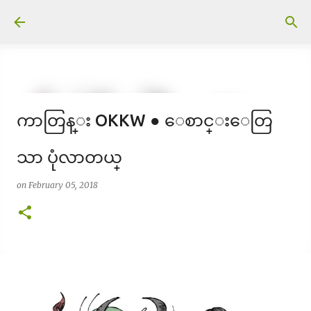
Skip to main content
ကာတြန္း OKKW ● ေစာင္းေတြ
သာ ပုံလာတယ္
on
February 05, 2018