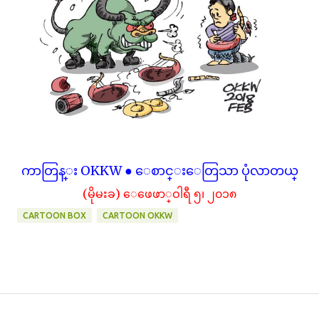
ကာတြန္း OKKW ● ေစာင္းေတြသာ ပုံလာတယ္
(မိုမးခ) ေဖေဖာ္ဝါရီ ၅၊ ၂၀၁၈
CARTOON BOX
CARTOON OKKW