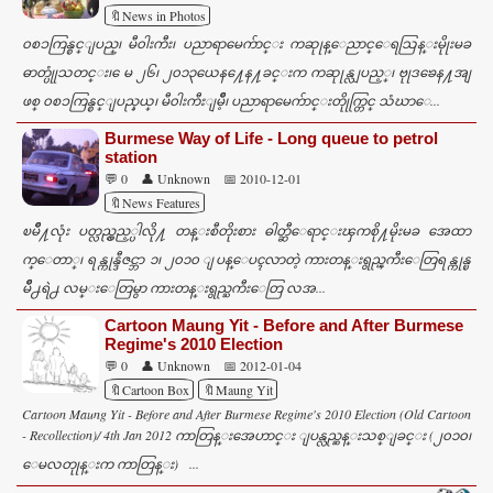
🔖News in Photos
၀စၥကြန္စင္ျပည္၊ မီ၀ါးကီး၊ ပညာရာမေက်ာင္း ကဆုုန္ေညာင္ေရသြန္းမိုုးမခ
ဓာတ္ပုုံသတင္း၊ ေမ ၂၆၊ ၂၀၁၃ယေန႔ေန႔ခင္းက ကဆုုန္လျပည့္၊ ဗုုဒၶေန႔အျ
ဖစ္ ၀စၥကြန္စင္ျပည္နယ္၊ မီ၀ါးကီးျမိဳ့၊ ပညာရာမေက်ာင္းတိုုက္တြင္ သံဃာေ...
Burmese Way of Life - Long queue to petrol
station
💬 0
👤 Unknown
📅 2010-12-01
🔖News Features
ၿမိဳ႔လုံး ပတ္လည္လွည့္ပါလို႔ တန္းစီတိုးစား ဓါတ္ဆီေရာင္းၾကစို႔မိုးမခ အေထာ
က္ေတာ္၊ ရန္ကုန္ဒီဇင္ဘာ ၁၊ ၂၀၁၀ ျပန္ေပၚလာတဲ့ ကားတန္းရွည္ၾကီးေတြရန္ကုန္ၿ
မိဳ႕ရဲ႕ လမ္းေတြမွာ ကားတန္းရွည္ႀကီးေတြ လအ...
Cartoon Maung Yit - Before and After Burmese
Regime's 2010 Election
💬 0
👤 Unknown
📅 2012-01-04
🔖Cartoon Box
🔖Maung Yit
Cartoon Maung Yit - Before and After Burmese Regime's 2010 Election (Old Cartoon
- Recollection)/ 4th Jan 2012 ကာတြန္းအေဟာင္း ျပန္လည္ဆန္းသစ္ျခင္း (၂၀၁၀၊
ေမလတုုန္းက ကာတြန္း) ...