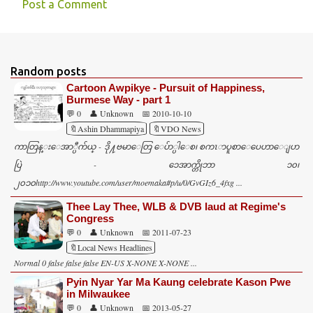
Post a Comment
C
o
m
Random posts
m
Cartoon Awpikye - Pursuit of Happiness,
e
Burmese Way - part 1
💬 0
👤 Unknown
📅 2010-10-10
n
🔖Ashin Dhammapiya
🔖VDO News
t
ကာတြန္းေအာ္ပီက်ယ္ - ဒို႔ဗမာေတြ ေပ်ာ္ပါေစ၊ စကၤာပူစာေပေဟာေျပာ
s
ပြဲ - ၁ေအာက္တိုဘာ ၁၀၊
၂၀၁၀http://www.youtube.com/user/moemaka#p/u/0/GvGIz6_4fxg ...
Thee Lay Thee, WLB & DVB laud at Regime's
Congress
💬 0
👤 Unknown
📅 2011-07-23
🔖Local News Headlines
Normal 0 false false false EN-US X-NONE X-NONE ...
Pyin Nyar Yar Ma Kaung celebrate Kason Pwe
in Milwaukee
💬 0
👤 Unknown
📅 2013-05-27