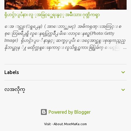
င္းတယ္။ ျပီးေတာ့ အေဖကလည္း ေယာက္်ားဆုိ ေယာ
က္်ားေလးလုိဘဲ ေနေစခ်င္တယ္။ အေဖ့ကို ေၾကာက္လည္း ေၾကာ
ရိုဟင္ဂ်ာျပႆနာ၊ လူ ့အခြင့္အေရးနွင့္ အမ်ိဳးသား ဂုဏ္သိကၡာ
က္ရတယ္။ ေယာက္်ားဘဝဆုိတာ ျမင့္ျမတ္တယ္ေပါ့။ ေယာ
က္်ားေလး စိတ္လည္း ရွိေအာင္ ဘာသာေရးလည္း လုိက္စားေအာင္
ေအ ာင္ထူး (ေရွ႕ေန) ( အာေဘာ္အျမင္) အဓိကရုဏ္းအတြင္း စ
တန္ခူးလဆုိ တစ္လလံုး ကိုရင္ ဝတ္ခုိင္းတယ္။ ေက်ာင္းမွာဆုိရင္ ေ
စ္ေတြၿမိဳ႕ရွိ လူေနရပ္ကြက္တခ်ိဳ႕ မီးေလာင္ေနစဥ္(Photo: Getty
ယာက္်ားေလးေတြက ကိုယ့္ကို ဘာပဲျဖစ္ျဖစ္ မၾကားတၾကား စ
Image) ရိုဟင္ဂ်ာျပ ႆ နာနွင့္ ဆက္စပ္ျပီး ေဒၚေအာင္ဆန္းစုၾကည္သည္
ရင္စတယ္။ အေျခာက္ ဘာညာေပါ့၊ အာ့့လုိေလးေတြ စတာေပါ့။
နိုဘယ္ဆုန ဲ႔ မထိုက္တန္ေၾကာင္း လူသိရွင္ၾကား စြပ္စြဲခ်က္ ေပၚထြက္လာ
ကိုယ္ကလည္း ရန္မျဖစ္ခ်င္ေတာ့ ျပန္မေျပာဘူး ေရွာင...
ခဲ့သည္။ ဇူလိုင္လ ၂၃ ရက္္ ေန႕ တြင္ အယ္လ္ဂ်ာဇီးရား နိုင္ငံတကာ ရုပ္သံလႊင့္
ဌာနမွ ရိုဟင္ဂ်ာလူထုမ်ား ဘ၀ပ်က္ေနၾကသည့္ ပံုမ်ား၊ စခန္းအတြ
င္းေနထိုင္ရာ တြင္လည္း အကူအညီမ်ား မရရွိ၍ စားရမဲ့ေသာက္ရမဲ့ ျဖ
Labels
စ္ေနပံုမ်ား၊ ဘဂၤလားေဒ႕ရွ္ နိုင္ငံဘက္သုိ႕ ေလွျဖင့္ကူးေျပးရန္
ၾကိဳးစားေသာ္လည္း အဆိုပါ နုိင္ငံရွိအာဏာပိုင္မ်ားက လက္မခံပဲ ထမင္း
လအလိုက္
ထုပ္ တေယာက္ တထုပ္ ေ ပး၍ ေရထဲ သို႔ ျပန္ ေ မာင္းထုတ္လိုက္သျ
ဖင့္ ေအာ္ဟစ္ငိုေၾကြးကာ ေလွေပၚျပန္ တက္သြားၾကရသည့္ ပံု
မ်ားကို အခ်ိန္အေတာ္ၾကာ ထုတ္လႊင့္ျပသခဲ့သည္။ တဆက္တည္းတြင္ အယ္လ္
ဂ်ာဇီးရား နိုင္ငံတကာ ရုပ္သံလႊင့္ဌာနက ရိုဟင္ဂ်ာျပသနာကို ေလ့လာလု
Powered by Blogger
ပ္ေဆာင္လွ်က္ရွိ ေသာ ကုလသမဂၢမွအပါအ၀င္ ပုဂၢိဳလ္အခ်ိဳ ႔ကို အင္တာဗ်ဴး လု
ပ္ျပီးတင္ျပသြားခဲ့သည္။ လူ႕အခြင့္အေရးေစာင့္ၾကည့္ေရး အဖြဲ႕
Visit - About.MoeMaKa.com