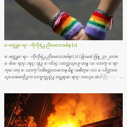
စၿပီး၊ အာရွေတာ္ဝင္ခြဲစိတ္ခန္းကို ငွားရမ္းခြဲစိတ္ အရိုးအစားထိုးကုပါတ
ယ္။ ေဆးစစ္၊ေဆးဝယ္၊ ခြဲစိတ္ကု၊ အရိုးအစားထိုးပစၥည္း စတဲ့စရိ
တ္ေတြနဲ႔ေဆးရံုမွာ ၂ ပတ္ေနထိုင္စရိတ္ သိန္း ၇၀ ေလာက္ ကုန္သြား
ပါတယ္။ သူငယ္ခ်င္းျဖစ္သူကို လာေတြ႔ရင္း ဟိုတယ္လို သန္႔ရွင္းသ
ပ္ရပ္တဲ့ ဝိတိုရိယေဆးရံုမွာ စီတီစကင္ နဲ႔ အမ္အာအိုင္1 စက္ခန္းကိုေ
တြ႔လို႔ေမးၾကည့္ေတာ့ တခါစမ္းရင္ က်ပ္တသိန္းေက်ာ္ က်သင့္
တယ္သိရပါတယ္။ တခါတေလ ကိုယ္လက္ေျခ၊ ဦးေႏွာက္ေတြ အေသး
ေမာင္လူေရး - ကိုကိုရဲ႕ ညီမေလးအခ်စ္ (၁)
စိတ္ၾကည့္လိုရင္ ဒီစက္ၾကီးေတြနဲ႔ စမ္းသပ္ရပါတယ္။ ခႏၱာကိုယ္အစိတ္ပို
င္း ကလီစာေတြကိုၾကည့္ရႈတဲ့ အာလထရာေဆာင္း2 စက္ေတြ
ေမာင္လူေရး - ကိုကိုရဲ႕ ညီမေလးအခ်စ္ (၁) (မိုုးမခ) ဇြန္ ၂၃၊ ၂၀၁၈
ကေတာ့ ေစ်းသိပ္မႀကီးလို႔ ျမန္မာျပည္ေဆးရံုတိုင္းရွိပါတယ္။
ေစ်းေရာင္းရင္းနဲ႔ ေက်ာင္းတက္တယ္။ ၉ တန္းေလာက္ ေရာ
တစ္ခါစမ္းရင္ က်ပ္တစ္ေသာင္းေလာက္ က်သင့္ပါတယ္။ စာေရးသူ လြ
က္ေတာ့ ေယာက္်ားစိတ္ကေလးကေန မိန္းမစိတ္ေလး ေပါက္လာတ
န္ခဲ့တဲ့ (၂)...
ယ္။ အေဖတို႔က လက္ဖက္ရည္နဲ႔ ထပ္တရာေရာင္းတယ္။ အဲဒါ ဝိုင္းကူ
တာေပါ့။ မိန္းကေလး အေပါင္းအသင္းလည္း မ်ားတယ္။ ငယ္ငယ္တု
န္းကေတာ့ အမေတြနဲ႔ ေနတာဆုိေတာ့ သနပ္ခါးေလးေတြ လိမ္း
တယ္။ ပန္းပန္တယ္။ မိန္းကေလး အဝတ္အစားေတြကိုလည္း ခုိးဝတ္တ
ယ္။ မိန္းမစိတ္ရွိေတာ့ ရွိေပမယ့္ ကိုယ့္ကိုယ္ကို မိန္းမစိတ္ေပါက္မွန္း
သိတာက ၉ တန္း၊ ၁၀ တန္းေလာက္ကမွ။ ညီအစ္ကို ေမာင္နွမ အားလံုး ၆
ေယာက္ရွိတယ္။ အစ္ကို ၃ ေယာက္၊ အစ္မ ႏွစ္ေယာက္။ အစ္ကိုေတြက
လည္း သူ႔ အေပါင္းအသင္းနဲ႔ သူဆိုေတာ့ အမေတြနဲ႔ဘဲ ေပါ