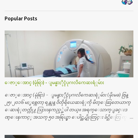
Popular Posts
ေဇာ္ေအာင္ (မုံရြာ) - ျမန္မာႏိုင္ငံပုဂၢလိကေဆးရံုမ်ား
ေဇာ္ေအာင္ (မုံရြာ) - ျမန္မာႏိုင္ငံပုဂၢလိကေဆးရံုမ်ား (မိုးမခ) ဇြန္
၂၅၊ ၂၀၁၆ မႏွစ္ကေတာ့ ရန္ကုန္ ဝိတိုရိယေဆးရံုကို မိတ္ေဆြတေယာက္
ေဆးရံုတက္လို႔ သြားၾကည့္ခဲ့ပါ တယ္။ အရက္ေသာက္ျခင္းဒ
ဏ္ေၾကာင့္ အသက္ ၅၀ အရြယ္မွာ ေပါင္ညႇပ္ရိုးတြင္း ခ်င္ဆီေတြ ကုန္ခ
မ္းသြားလို႔ အရိုးအစားထိုးကုသျခင္း လုပ္ပါတယ္။ အရိုးအထူးကု
ဆရာဝန္က ဝိတိုရိယေဟာ္တယ္လိုအခန္းမွာ တရက္ က်ပ္ ၃ ေသာင္းနဲ႔ေနေ