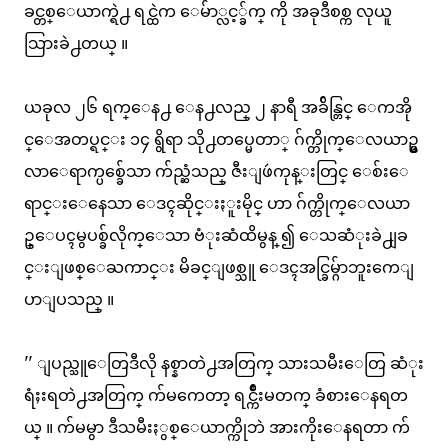
ခင္တစ္ေယာက္ရဲ႕ ရင္ထဲက ေမ်ာ္လင့္ခ်က္ ကို အခုဒီစစ္က လုယူ
သြားခဲ႕တယ္ ။
ယခုလ ၂၆ ရက္ေန႕ ေန႕လည္ ၂ နာရီ အခ်ိန္တြင္ ေကအို
င္ေအတပ္ရင္း ၁၄ ရွိရာ သို႕တပ္မေတာ္ ဂ်က္တိုက္ေလယာဥ္မွ
လာေရာက္ပစ္ခ်ေသာ က်ည္ဆံသည္ ဇီးျဖဴကုန္းတြင္ ေစ်းေ
ရာင္းေနေသာ ေဒၚဆိုင္းႏူးမိုင္ ဟာ ဂ်က္တိုက္ေလယာ
ဥ္ေပၚမွပစ္ခ်လိုက္ေသာ ဗံုးဆံထိမွန္ ၍ ေသဆံုးခဲ႕ျခ
င္းျဖစ္ေႀကာင္း မိခင္ျဖစ္သူ ေဒၚအင္ခြမ္ဂ်ာဘူးကေျ
ပာျပသည္ ။
'' ျပည္သူေတြဒီလို နစ္နာတဲ႕အတြက္ သားသမီးေတြ ဆံုး
ရံႈးရတဲ႕အတြက္ က်မကေတာ့ ရင္က်ိဳးမတက္ ခံစားေနရတ
ယ္ ။ က်မမွာ ဒီသမီးႏွစ္ေယာက္ကိုဘဲ အားကိုးေနရတာ က်