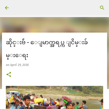
Skip to main content
ဆိုင္​းဗ်ဴ - ေျမာက္အရပ္က ျငိမ္းခ်
မ္းေရး
on
April 29, 2018