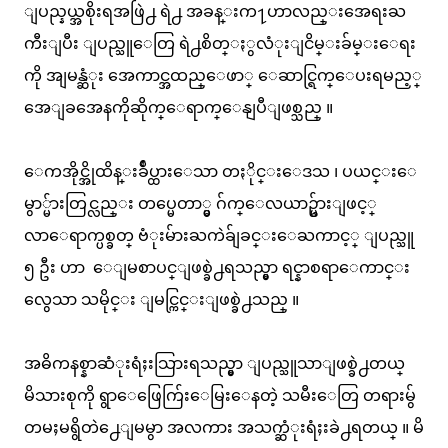
ျပည္နယ္အစိုးရအဖြဲ႕ ရဲ႕ အခန္းက႑ဟာလည္းအေရးႀ
ကီးျပီး ျပည္သူေတြ ရဲ႕စိတ္ႏွလံုးျငိမ္းခ်မ္းေရး
ကို အျမန္ဆံုး အေကာင္အထည္ေဖာ္ ေဆာင္ရြက္ေပးရမည့္
အေျခအေနကိုဆိုက္ေရာက္ေနျပီျဖစ္သည္ ။
ေကအိုင္အိုထိန္းခ်ဳပ္ထားေသာ တႏိုင္းေဒသ ၊ ပယင္းေ
မွာ္မ်ားတြင္လည္း တပ္မေတာ္မွ ဂ်က္ေလယာဥ္မ်ားျဖင့္
လာေရာက္ပစ္ခတ္ ဗံုးမ်ားႀကဲခ်ျခင္းေႀကာင့္ ျပည္သူ
၅ ဦး ဟာ ေျမစာပင္ျဖစ္ခဲ႕ရသည္မွာ ရင္နာစရာေကာင္း
လွေသာ သမိုင္း ျမင္ကြင္းျဖစ္ခဲ႕သည္ ။
အဓိကနစ္နာဆံုးရံႈးသြားရသည္မွာ ျပည္သူသာျဖစ္ခဲ႕တယ္
မိသားစုကို ရွာေဖြေက်ြးေမြးေနတဲ့ သမီးေတြ တရားမ်ွ
တမႈမရွိတဲ႕ေျမမွာ အလကား အသက္ဆံုးရံႈးခဲ႕ရတယ္ ။ မိ