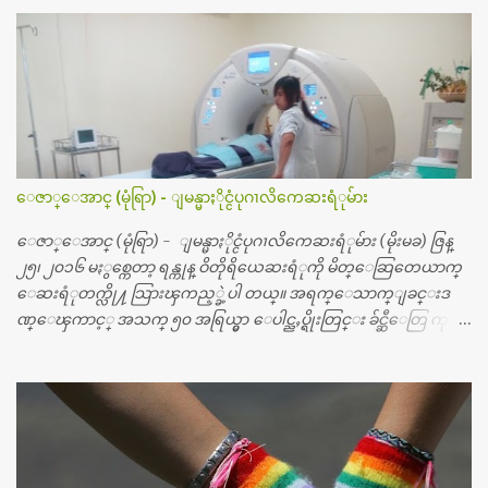
ေဇာ္ေအာင္ (မုံရြာ) - ျမန္မာႏိုင္ငံပုဂၢလိကေဆးရံုမ်ား
ေဇာ္ေအာင္ (မုံရြာ) - ျမန္မာႏိုင္ငံပုဂၢလိကေဆးရံုမ်ား (မိုးမခ) ဇြန္
၂၅၊ ၂၀၁၆ မႏွစ္ကေတာ့ ရန္ကုန္ ဝိတိုရိယေဆးရံုကို မိတ္ေဆြတေယာက္
ေဆးရံုတက္လို႔ သြားၾကည့္ခဲ့ပါ တယ္။ အရက္ေသာက္ျခင္းဒ
ဏ္ေၾကာင့္ အသက္ ၅၀ အရြယ္မွာ ေပါင္ညႇပ္ရိုးတြင္း ခ်င္ဆီေတြ ကုန္ခ
မ္းသြားလို႔ အရိုးအစားထိုးကုသျခင္း လုပ္ပါတယ္။ အရိုးအထူးကု
ဆရာဝန္က ဝိတိုရိယေဟာ္တယ္လိုအခန္းမွာ တရက္ က်ပ္ ၃ ေသာင္းနဲ႔ေနေ
စၿပီး၊ အာရွေတာ္ဝင္ခြဲစိတ္ခန္းကို ငွားရမ္းခြဲစိတ္ အရိုးအစားထိုးကုပါတ
ယ္။ ေဆးစစ္၊ေဆးဝယ္၊ ခြဲစိတ္ကု၊ အရိုးအစားထိုးပစၥည္း စတဲ့စရိ
တ္ေတြနဲ႔ေဆးရံုမွာ ၂ ပတ္ေနထိုင္စရိတ္ သိန္း ၇၀ ေလာက္ ကုန္သြား
ပါတယ္။ သူငယ္ခ်င္းျဖစ္သူကို လာေတြ႔ရင္း ဟိုတယ္လို သန္႔ရွင္းသ