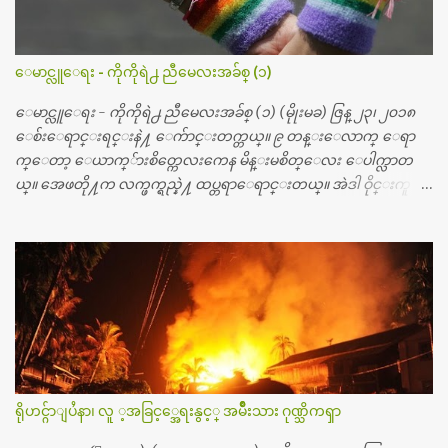
ပ္ရပ္တဲ့ ဝိတိုရိယေဆးရံုမွာ စီတီစကင္ နဲ႔ အမ္အာအိုင္1 စက္ခန္းကိုေ
တြ႔လို႔ေမးၾကည့္ေတာ့ တခါစမ္းရင္ က်ပ္တသိန္းေက်ာ္ က်သင့္
တယ္သိရပါတယ္။ တခါတေလ ကိုယ္လက္ေျခ၊ ဦးေႏွာက္ေတြ အေသး
ေမာင္လူေရး - ကိုကိုရဲ႕ ညီမေလးအခ်စ္ (၁)
စိတ္ၾကည့္လိုရင္ ဒီစက္ၾကီးေတြနဲ႔ စမ္းသပ္ရပါတယ္။ ခႏၱာကိုယ္အစိတ္ပို
င္း ကလီစာေတြကိုၾကည့္ရႈတဲ့ အာလထရာေဆာင္း2 စက္ေတြ
ေမာင္လူေရး - ကိုကိုရဲ႕ ညီမေလးအခ်စ္ (၁) (မိုုးမခ) ဇြန္ ၂၃၊ ၂၀၁၈
ကေတာ့ ေစ်းသိပ္မႀကီးလို႔ ျမန္မာျပည္ေဆးရံုတိုင္းရွိပါတယ္။
ေစ်းေရာင္းရင္းနဲ႔ ေက်ာင္းတက္တယ္။ ၉ တန္းေလာက္ ေရာ
တစ္ခါစမ္းရင္ က်ပ္တစ္ေသာင္းေလာက္ က်သင့္ပါတယ္။ စာေရးသူ လြ
က္ေတာ့ ေယာက္်ားစိတ္ကေလးကေန မိန္းမစိတ္ေလး ေပါက္လာတ
န္ခဲ့တဲ့ (၂)...
ယ္။ အေဖတို႔က လက္ဖက္ရည္နဲ႔ ထပ္တရာေရာင္းတယ္။ အဲဒါ ဝိုင္းကူ
တာေပါ့။ မိန္းကေလး အေပါင္းအသင္းလည္း မ်ားတယ္။ ငယ္ငယ္တု
န္းကေတာ့ အမေတြနဲ႔ ေနတာဆုိေတာ့ သနပ္ခါးေလးေတြ လိမ္း
တယ္။ ပန္းပန္တယ္။ မိန္းကေလး အဝတ္အစားေတြကိုလည္း ခုိးဝတ္တ
ယ္။ မိန္းမစိတ္ရွိေတာ့ ရွိေပမယ့္ ကိုယ့္ကိုယ္ကို မိန္းမစိတ္ေပါက္မွန္း
သိတာက ၉ တန္း၊ ၁၀ တန္းေလာက္ကမွ။ ညီအစ္ကို ေမာင္နွမ အားလံုး ၆
ေယာက္ရွိတယ္။ အစ္ကို ၃ ေယာက္၊ အစ္မ ႏွစ္ေယာက္။ အစ္ကိုေတြက
လည္း သူ႔ အေပါင္းအသင္းနဲ႔ သူဆိုေတာ့ အမေတြနဲ႔ဘဲ ေပါ
င္းတယ္။ ျပီးေတာ့ အေဖကလည္း ေယာက္်ားဆုိ ေယာ
က္်ားေလးလုိဘဲ ေနေစခ်င္တယ္။ အေဖ့ကို ေၾကာက္လည္း ေၾကာ
ရိုဟင္ဂ်ာျပႆနာ၊ လူ ့အခြင့္အေရးနွင့္ အမ်ိဳးသား ဂုဏ္သိကၡာ
က္ရတယ္။ ေယာက္်ားဘဝဆုိတာ ျမင့္ျမတ္တယ္ေပါ့။ ေယာ