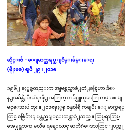
ဆိုင္​းဗ်ဴ - ေျမာက္အရပ္က ျငိမ္းခ်မ္းေရး
(မိုုးမခ) ဧျပီ ၂၉ ၊ ၂၀၁၈
၁၉၆၂ ခုႏွစ္ကတည္းက အျမစ္တည္လာခဲ႕တဲ႕စစ္ပြဲဟာ ဒီေ
န႕အခ်ိန္ထိ ျပီးဆံုးဖို႕ အတြက္ ကခ်င္လူထုေတြ လမ္းစ မျ
မင္ေသးပါဘူး ။ ၂၀၁၈ခုႏွစ္ ဇန္နဝါရီ ကစျပီး ေျမာက္အရပ္
တြင္ စစ္ပြဲမ်ားျပန္လည္ျပင္းထန္လာခဲ႕သည္ ။ ဆြမ္ပရာဘြမ္
အေ႔ရွဘက္ မလိခ ရန္ဝေလာင္ ႀတိဂံေဒသတြင္ ျပည္သူ