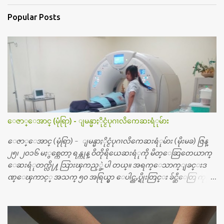
Popular Posts
ေဇာ္ေအာင္ (မုံရြာ) - ျမန္မာႏိုင္ငံပုဂၢလိကေဆးရံုမ်ား
ေဇာ္ေအာင္ (မုံရြာ) - ျမန္မာႏိုင္ငံပုဂၢလိကေဆးရံုမ်ား (မိုးမခ) ဇြန္
၂၅၊ ၂၀၁၆ မႏွစ္ကေတာ့ ရန္ကုန္ ဝိတိုရိယေဆးရံုကို မိတ္ေဆြတေယာက္
ေဆးရံုတက္လို႔ သြားၾကည့္ခဲ့ပါ တယ္။ အရက္ေသာက္ျခင္းဒ
ဏ္ေၾကာင့္ အသက္ ၅၀ အရြယ္မွာ ေပါင္ညႇပ္ရိုးတြင္း ခ်င္ဆီေတြ ကုန္ခ
မ္းသြားလို႔ အရိုးအစားထိုးကုသျခင္း လုပ္ပါတယ္။ အရိုးအထူးကု
ဆရာဝန္က ဝိတိုရိယေဟာ္တယ္လိုအခန္းမွာ တရက္ က်ပ္ ၃ ေသာင္းနဲ႔ေနေ
စၿပီး၊ အာရွေတာ္ဝင္ခြဲစိတ္ခန္းကို ငွားရမ္းခြဲစိတ္ အရိုးအစားထိုးကုပါတ