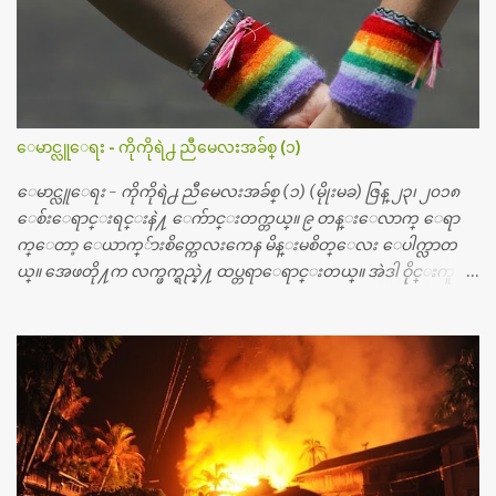
ယ္။ ေဆးစစ္၊ေဆးဝယ္၊ ခြဲစိတ္ကု၊ အရိုးအစားထိုးပစၥည္း စတဲ့စရိ
တ္ေတြနဲ႔ေဆးရံုမွာ ၂ ပတ္ေနထိုင္စရိတ္ သိန္း ၇၀ ေလာက္ ကုန္သြား
ပါတယ္။ သူငယ္ခ်င္းျဖစ္သူကို လာေတြ႔ရင္း ဟိုတယ္လို သန္႔ရွင္းသ
ပ္ရပ္တဲ့ ဝိတိုရိယေဆးရံုမွာ စီတီစကင္ နဲ႔ အမ္အာအိုင္1 စက္ခန္းကိုေ
တြ႔လို႔ေမးၾကည့္ေတာ့ တခါစမ္းရင္ က်ပ္တသိန္းေက်ာ္ က်သင့္
တယ္သိရပါတယ္။ တခါတေလ ကိုယ္လက္ေျခ၊ ဦးေႏွာက္ေတြ အေသး
ေမာင္လူေရး - ကိုကိုရဲ႕ ညီမေလးအခ်စ္ (၁)
စိတ္ၾကည့္လိုရင္ ဒီစက္ၾကီးေတြနဲ႔ စမ္းသပ္ရပါတယ္။ ခႏၱာကိုယ္အစိတ္ပို
င္း ကလီစာေတြကိုၾကည့္ရႈတဲ့ အာလထရာေဆာင္း2 စက္ေတြ
ေမာင္လူေရး - ကိုကိုရဲ႕ ညီမေလးအခ်စ္ (၁) (မိုုးမခ) ဇြန္ ၂၃၊ ၂၀၁၈
ကေတာ့ ေစ်းသိပ္မႀကီးလို႔ ျမန္မာျပည္ေဆးရံုတိုင္းရွိပါတယ္။
ေစ်းေရာင္းရင္းနဲ႔ ေက်ာင္းတက္တယ္။ ၉ တန္းေလာက္ ေရာ
တစ္ခါစမ္းရင္ က်ပ္တစ္ေသာင္းေလာက္ က်သင့္ပါတယ္။ စာေရးသူ လြ
က္ေတာ့ ေယာက္်ားစိတ္ကေလးကေန မိန္းမစိတ္ေလး ေပါက္လာတ
န္ခဲ့တဲ့ (၂)...
ယ္။ အေဖတို႔က လက္ဖက္ရည္နဲ႔ ထပ္တရာေရာင္းတယ္။ အဲဒါ ဝိုင္းကူ
တာေပါ့။ မိန္းကေလး အေပါင္းအသင္းလည္း မ်ားတယ္။ ငယ္ငယ္တု
န္းကေတာ့ အမေတြနဲ႔ ေနတာဆုိေတာ့ သနပ္ခါးေလးေတြ လိမ္း
တယ္။ ပန္းပန္တယ္။ မိန္းကေလး အဝတ္အစားေတြကိုလည္း ခုိးဝတ္တ
ယ္။ မိန္းမစိတ္ရွိေတာ့ ရွိေပမယ့္ ကိုယ့္ကိုယ္ကို မိန္းမစိတ္ေပါက္မွန္း
သိတာက ၉ တန္း၊ ၁၀ တန္းေလာက္ကမွ။ ညီအစ္ကို ေမာင္နွမ အားလံုး ၆
ေယာက္ရွိတယ္။ အစ္ကို ၃ ေယာက္၊ အစ္မ ႏွစ္ေယာက္။ အစ္ကိုေတြက
လည္း သူ႔ အေပါင္းအသင္းနဲ႔ သူဆိုေတာ့ အမေတြနဲ႔ဘဲ ေပါ
င္းတယ္။ ျပီးေတာ့ အေဖကလည္း ေယာက္်ားဆုိ ေယာ