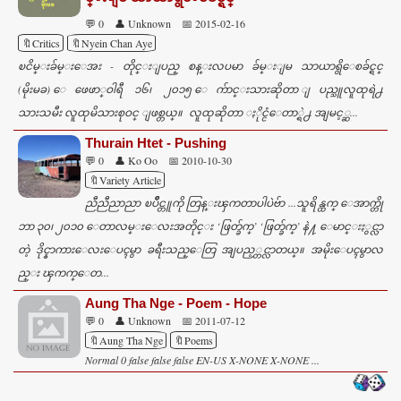
💬 0
👤 Unknown
📅 2015-02-16
🔖Critics
🔖Nyein Chan Aye
ၿငိမ္းခ်မ္းေအး - တိုင္းျပည္ စန္းလပမာ ခ်မ္းျမ သာယာရွိေစခ်င္ရင္
(မိုးမခ) ေဖေဖာ္ဝါရီ ၁၆၊ ၂၀၁၅ ေက်ာင္းသားဆိုတာ ျပည္သူလူထုရဲ႕
သားသမီး လူထုမိသားစုဝင္ ျဖစ္တယ္။ လူထုဆိုတာ ႏိုင္ငံေတာ္ရဲ႕ အျမင့္ဆ...
Thurain Htet - Pushing
💬 0
👤 Ko Oo
📅 2010-10-30
🔖Variety Article
ညီညီညာညာ ၿပဳိင္တူကို တြန္းၾကတာပါပဲဗ်ာ ...သူရိန္ထက္ ေအာက္တို
ဘာ ၃၀၊ ၂၀၁၀ ေတာလမ္းေလးအတိုင္း ‘ဖြတ္ခ်က္’ ‘ဖြတ္ခ်က္’ နဲ႔ ေမာင္းႏွင္လာ
တဲ့ ဒိုင္နာကားေလးေပၚမွာ ခရီးသည္ေတြ အျပည့္တင္လာတယ္။ အမိုးေပၚမွာလ
ည္း ၾကက္ေတ...
Aung Tha Nge - Poem - Hope
💬 0
👤 Unknown
📅 2011-07-12
🔖Aung Tha Nge
🔖Poems
Normal 0 false false false EN-US X-NONE X-NONE ...