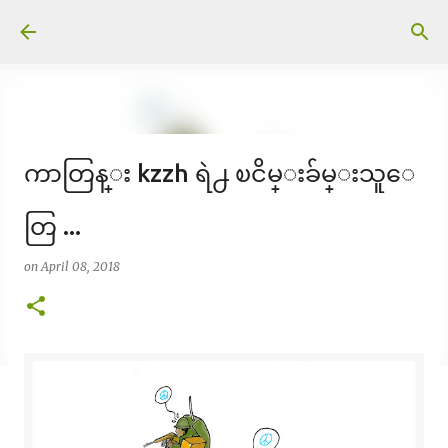
Skip to main content
ကာတြန္း kzzh ရဲ႕ ၿငိမ္းခ်မ္းသူေ
တြ ...
on
April 08, 2018