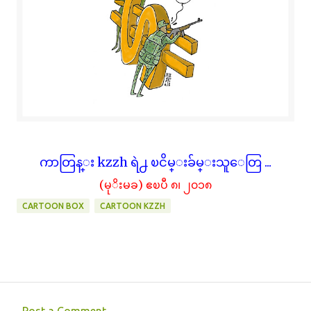
ကာတြန္း kzzh ရဲ႕ ၿငိမ္းခ်မ္းသူေတြ ...
(မုိးမခ) ဧၿပီ ၈၊ ၂၀၁၈
CARTOON BOX
CARTOON KZZH