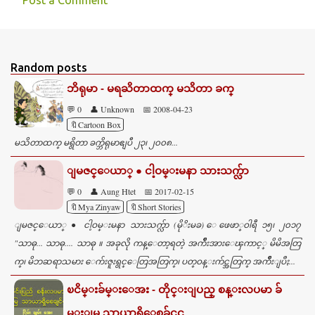
Post a Comment
C
o
m
Random posts
m
ဘိရုမာ - မရႀိတာထက္ မသိတာ ခက္
e
💬 0
👤 Unknown
📅 2008-04-23
n
🔖Cartoon Box
t
မသိတာထက္ မရွိတာ ခက္ဘိရုမာဧျပီ ၂၃၊ ၂၀၀၈...
s
ျမဇင္ေယာ္ ● ငါ့ဝမ္းမနာ သားသက္လ်ာ
💬 0
👤 Aung Htet
📅 2017-02-15
🔖Mya Zinyaw
🔖Short Stories
ျမဇင္ေယာ္ ● ငါ့ဝမ္းမနာ သားသက္လ်ာ (မိုိးမခ) ေဖေဖာ္ဝါရီ ၁၅၊ ၂၀၁၇
"သာဓု... သာဓု.... သာဓု ။ အခုလို ကန္ေတာ့ရတဲ့ အက်ဳိးအားေၾကာင့္ မိမိအတြ
က္၊ မိဘဆရာသမား ေက်းဇူးရွင္ေတြအတြက္၊ ပတ္ဝန္းက်င္အတြက္ အက်ိဳးျပဳႏ...
ၿငိမ္းခ်မ္းေအး - တိုင္းျပည္ စန္းလပမာ ခ်
မ္းျမ သာယာရွိေစခ်င္ရင္