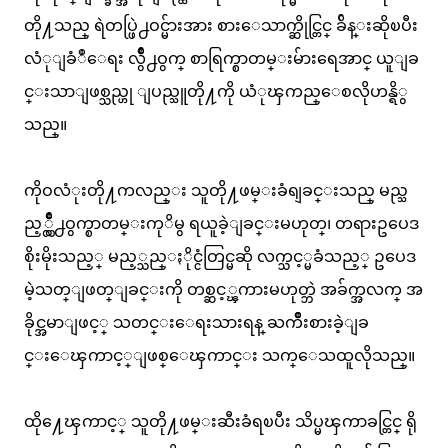
တို႔သည္ ရဲတပ္ဖြဲ႕ဝင္မ်ားအား စားေသာက္ဆိုင္တြင္ ခ်ိန္းဆိုၿပီး
လံုျခံဳေရး လွ်ဳိ႕ဝွက္ စာရြက္စာတမ္းမ်ားရေအာင္ ယူျခ
င္းသာျဖစ္သည္ဟု ျပည္သူတို႔ကို ယံုၾကည္ေစလိုဟန္ရိွ
သည္။
ကိုဝလံုးတို႔ကလည္း သူတို႔ဖမ္းခံရျခင္းသည္ မည္သ
ည့္လွ်ဳိ႕ဝွက္စာတမ္းကုိမွ ရယူခဲ့ျခင္းမဟုတ္၊ တရားဥပေဒ
စိုးမိုးသည့္ မည့္သည္ႏိုင္ငံတြင္မဆို လက္သင့္မခံသည့္ ဥပေဒ
မဲ့သတ္ျဖတ္ျခင္းကို တစ္ဆင့္ၾကားမဟုတ္ဘဲ အခ်က္အလက္ အ
ခိုင္အမာျဖင့္ သတင္းေရးသားရန္ ႀကိဳးစားခဲ့ျခ
င္းေၾကာင့္ျဖစ္ေၾကာင္း သက္ေသထူလိုသည္။
ထို႔ေၾကာင့္ သူတို႔ဖမ္းဆီးခံရၿပီး သိပ္မၾကာခင္တြင္ ရို