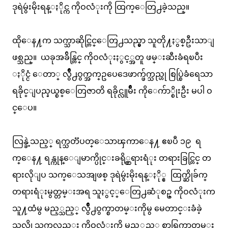
ဒုရဲမွဴးမိုးရန္ႏိုင္က ကိုဝလံုးကို ထြက္ေတြ႕ခဲ့သည္။
ထိုေန႔က သက္သာဆိုင္တြင္ေတြ႕သည္မွာ သူတို႔ႏွစ္ဦးသာျ
ဖစ္သည္။ ယခုအခ်ိန္တြင္ ကိုဝလံုးႏွင့္အတူ ဖမ္းဆီးခံရၿပီး
ႏိုင္ငံ ေတာ္ လွ်ဳိ႕ဝွက္အက္ဥပေဒေဖာက္ဖ်က္သည္ဟု စြပ္စြဲခံရေသာ
ရခိုင္ျပည္နယ္စစ္ေတြဇာတိ ရခိုင္လူမ်ဳိး ကိုေက်ာ္စိုးဦး မပါ ဝ
င္ေပ။
လြန္ခဲ့သည့္ ရက္သတၱပတ္ေသာၾကာေန႔ ဧၿပီ ၁၉ ရ
က္ေန႔ ရန္ကုန္ေျမာက္ပိုင္းခရို္င္တရားရံုး တရားခြင္တြင္ တ
ရားလိုျပ သက္ေသအျဖစ္ ဒုရဲမွဴးမိုးရန္ႏို္င္ ထြက္ဆိုခ်က္
တရားရံုးမွတ္တမ္းအရ သူႏွင့္ေတြ႕ဆံုစဥ္ ကိုဝလံုးက
သူ႔ထံမွ မည့္သည့္ လွ်ဳိ႕ဝွက္စာတမ္းကိုမွ မေတာင္းခံခဲ့
သလို၊ သူကလည္း ကိုဝလံုးကို မည့္သည့္ စာရြက္စာတမ္း