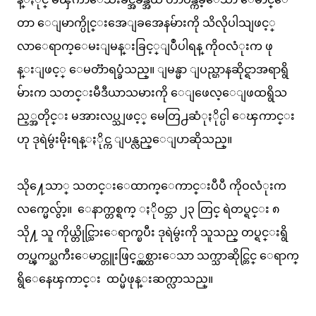
တာ ေျမာက္ပိုင္းအေျခအေနမ်ားကို သိလိုပါသျဖင့္
လာေရာက္ေမးျမန္းခြင့္ျပဳပါရန္ ကိုဝလံုးက ဖု
န္းျဖင့္ ေမတၱာရပ္ခံသည္။ ျမန္မာ ျပည္ဌာနဆိုင္ရာအရာရွိ
မ်ားက သတင္းမီဒီယာသမားကို ေျဖေလ့ေျဖထရွိသ
ည့္အတိုင္း မအားလပ္သျဖင့္ မေတြ႕ဆံုႏိုင္ပါ ေၾကာင္း
ဟု ဒုရဲမွဴးမိုးရန္ႏိုင္က ျပန္လည္ေျပာဆိုသည္။
သို႔ေသာ္ သတင္းေထာက္ေကာင္းပီပီ ကိုဝလံုးက
လက္မေလွ်ာ့။ ေနာက္တစ္ရက္ ႏိုဝင္ဘာ ၂၃ တြင္ ရဲတပ္ရင္း ၈
သို႔ သူ ကိုယ္တိုင္သြားေရာက္ၿပီး ဒုရဲမွဴးကို သူသည္ တပ္ရင္းရွိ
တပ္ၾကပ္ႀကီးေမာင္တူးဖြင့္လွစ္ထားေသာ သက္သာဆိုင္တြင္ ေရာက္
ရွိေနေၾကာင္း ထပ္မံဖုန္းဆက္လာသည္။