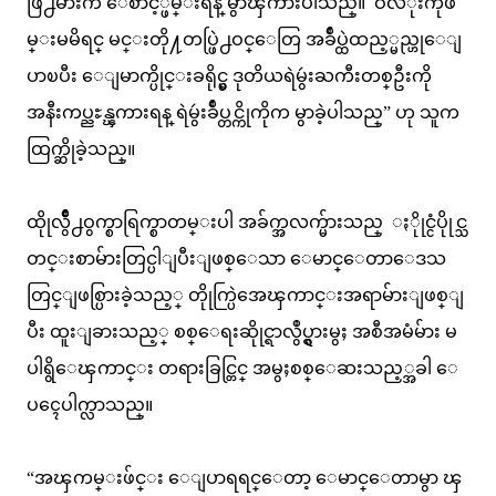
ဖြဲ႕မ်ားက ေစာင့္ဖမ္းရန္ မွာၾကားပါသည္။ ဝလံုးကိုဖ
မ္းမမိရင္ မင္းတို႔တပ္ဖြဲ႕ဝင္ေတြ အခ်ဳပ္ထဲထည့္မည္ဟုေျ
ပာၿပီး ေျမာက္ပိုင္းခရိုင္မွ ဒုတိယရဲမွဴးႀကီးတစ္ဦးကို
အနီးကပ္ညႊန္ၾကားရန္ ရဲမွဴးခ်ဳပ္တင္ကိုကိုက မွာခဲ့ပါသည္” ဟု သူက
ထြက္ဆိုခဲ့သည္။
ထိုုလွ်ဳိ႕ဝွက္စာရြက္စာတမ္းပါ အခ်က္အလက္မ်ားသည္ ႏိုုင္ငံပိုုင္သ
တင္းစာမ်ားတြင္ပါျပီးျဖစ္ေသာ ေမာင္ေတာေဒသ
တြင္ျဖစ္ပြားခဲ့သည့္ တိုုက္ပြဲအေၾကာင္းအရာမ်ားျဖစ္ျ
ပီး ထူးျခားသည့္ စစ္ေရးဆိုုင္ရာလွဳပ္ရွားမွႈ အစီအမံမ်ား မ
ပါရွိေၾကာင္း တရားခြင္တြင္ အမွႈစစ္ေဆးသည့္အခါ ေ
ပၚေပါက္လာသည္။
“အၾကမ္းဖ်င္း ေျပာရရင္ေတာ့ ေမာင္ေတာမွာ ၾ