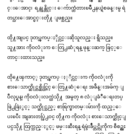
င္းေအာင္၊ ရန္ကုန္တိုင္း ေက်ာက္တံတားၿမိဳ႕နယ္ရဲစခန္းမွ ရဲ
တပ္သားေအာင္မင္းတို႔ ျဖစ္သည္။
ထို႔အျပင္ ဒုတပ္ၾကပ္ႏိုင္လင္းဆိုသူလည္း ရွိသည္။
သူ႔အား ကိုဝလံုးက ေတြ႕ဆံုရန္ ဖုန္းဆက္ ခြင့္ေ
တာင္းထားသည္။
ထို႔ေၾကာင့္ ဒုတပ္ၾကပ္ ႏုိင္လင္းက ကိုဝလံုးကို
စားေသာက္ဆိုင္တစ္ဆိုင္တြင္ ေတြ႔ဆံုေရး အခ်ိန္းအခ်က္ ျ
ပဳလုပ္ရန္၊ ကိုဝလံုးလက္ထဲသို႔ အမွတ္ ၈ လံုျခံဳေရးတပ္
ဖြဲ႕ခြဲႏွင့္ သက္ဆိုင္သည့္ စာရြက္စာတမ္းမ်ားကို ထည့္ေ
ပးၿပီး အျခားတပ္ဖြဲ႕ဝင္ တို႔က ကိုဝလံုး စားေသာက္ဆိုင္ျ
ပင္ပသို႔ ထြက္သည္ႏွင့္ ဖမ္းဆီးရန္ ရဲမွဴးခ်ဳပ္တင္ကိုကိုက စီစဥ္ညႊ