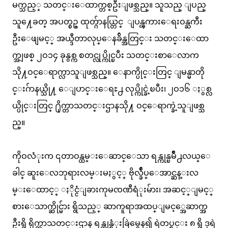
မက္သည့္ သတင္းေထာက္တစ္ဦးျဖစ္သည္။ သူသည္ ျပည္
သူ႔ေခတ္ အပတ္စဥ္ ထုတ္ဂ်ာနယ္တြင္ ျပန္ၾကားေရးဝန္ႀကီး
ဦးေဖျမင့္ အယ္ဒီတာလုပ္ေနခ်ိန္အတြင္း သတင္းေထာ
က္အျဖစ္ ၂ဝ၁၄ ခုနွစ္က စတင္လုပ္ကိုင္ၿပီး သတင္းစာေလာက
သို႔ဝင္ေရာက္လာသူျဖစ္သည္။ ေနာက္ပိုင္းတြင္ ျမန္မာတို
င္းဂ်ာနယ္သို႔ ေျပာင္းေရႊ႕ လုပ္ကိုင္ခဲ့ၿပီး၊ ၂ဝ၁၆ ႏွစ္လ
ယ္ပိုင္းတြင္ ႐ိုက္တာသတင္းဌာနသို႔ ဝင္ေရာက္ခဲ့သူျဖစ္သ
ည္။
ကိုဝလံုးက ၎တာဝန္ထမ္းေဆာင္ေသာ ရန္ကုန္ၿမိဳ႕လယ္ေ
ခါင္ ဆူးေလဘုရားလမ္းမႏွင့္ ဗိုလ္ခ်ဳပ္ေအာင္ဆန္းလ
မ္းေထာင့္ ႏိုင္ငံျခားကုမၸဏီရံုးမ်ား၊ အဆင့္ျမင့္
စားေသာက္ဆိုင္မ်ား ရွိသည့္ ဆာကူရာအထပ္ျမင့္အေဆာက္အ
ဦးရွိ ရိုက္တာသတင္းဌာန ရန္ကုန္ရံုးခြဲမွေန၍ ရဲတပ္ရင္း ၈ ရွိ ဒုရဲ