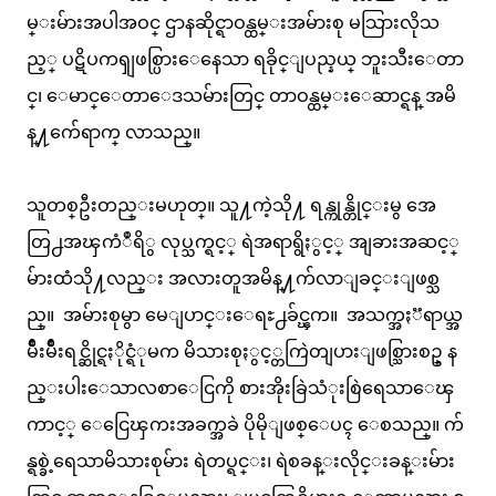
မ္းမ်ားအပါအဝင္ ဌာနဆိုင္ရာဝန္ထမ္းအမ်ားစု မသြားလိုသ
ည့္ ပဋိပကၡျဖစ္ပြားေနေသာ ရခိုင္ျပည္နယ္ ဘူးသီးေတာ
င္၊ ေမာင္ေတာေဒသမ်ားတြင္ တာဝန္ထမ္းေဆာင္ရန္ အမိ
န္႔က်ေရာက္ လာသည္။
သူတစ္ဦးတည္းမဟုတ္။ သူ႔ကဲ့သို႔ ရန္ကုန္တိုင္းမွ အေ
တြ႕အၾကံဳရိွ လုပ္သက္ရင့္ ရဲအရာရွိႏွင့္ အျခားအဆင့္
မ်ားထံသို႔လည္း အလားတူအမိန္႔က်လာျခင္းျဖစ္သ
ည္။ အမ်ားစုမွာ မေျပာင္းေရႊ႕ခ်င္ၾက။ အသက္အႏၱရာယ္အ
မ်ဳိးမ်ဳိးရင္ဆိုင္ရႏိုင္ရံုမက မိသားစုႏွင့္တကြဲတျပားျဖစ္သြားစဥ္ န
ည္းပါးေသာလစာေငြကို စားအိုးခြဲသံုးစြဲရေသာေၾ
ကာင့္ ေငြေၾကးအခက္အခဲ ပိုမိုျဖစ္ေပၚ ေစသည္။ က်
န္ရစ္ခဲ့ရေသာမိသားစုမ်ား ရဲတပ္ရင္း၊ ရဲစခန္းလိုင္းခန္းမ်ား