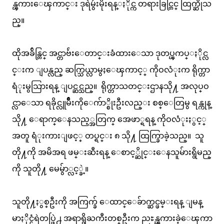
န္ၾကားေၾကာင္း ဒုရဲမွဴးမိုးရန္ႏိုင္က တရားခြင္တြင္ ထြက္ဆိုသ
ည္။
ထိုအခ်ိန္တြင္ အင္တာဗ်ဴးေတာင္းခံထားေသာ ဒုတပ္ၾကပ္ႏိုင္လ
င္းက ျပန္လည္ ဆက္သြယ္လာမွႈေၾကာင့္ ကိုဝလံုးက ရိုက္တာ
ရံုးမွသြားရန္ ျပင္ဆင္သည္။ ရိုက္တာသတင္းဌာနသို႔ အလုပ္ဝ
င္လာေသာ ရခိုင္လူမ်ဳိးကိုေက်ာ္စိုးဦးလည္း စစ္ေတြမွ ရန္ကုန္
သို႔ ေရာက္ေနသည့္အတြက္ အေဖာ္ရရန္ ကိုဝလံုးႏွင့္
အတူ ရံုးကားျဖင့္ တပ္ရင္း ၈ သို႔ ထြက္ခြာခဲ့သည္။ သူ
တို႔ကို အမိအရ ဖမ္းဆီးရန္ ေစာင့္ဆိုင္းေနသူမ်ားရွိမည္
ကို သူတို႔ မေမွ်ာ္လင့္ခဲ့။
သူတို႔ႏွစ္ဦးကို အကြက္ခ် ေထာင္ေခ်ာက္ဆင္ဖမ္းရန္ ျမန္
မာႏိုင္ငံရဲတပ္ဖြဲ႕ အရာရွိႀကီးတစ္ဦးက ညႊန္ၾကားခဲ့ေၾကာ