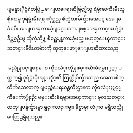
ျမန္မာႏိုင္ငံရဲတပ္ဖြဲ႕ ေျပာေရးဆိုခြင့္ရွိသူ ရဲမွဴးႀကီးမ်ဳိးသူ
စိုးကမူ ဒုရဲမွဴးမိုးရန္ႏိုင္သည္ စိတ္ခံစားခ်က္မ်ားအေပၚ အေျခ
ခံၿပီး ေျပာၾကားခဲ့ျခင္းသာျဖစ္ေၾကာင္း၊ ရဲမွဴး
ခ်ဳပ္တစ္ဦးမွ ထိုကဲ့သို႔ စီစဥ္ညႊန္ၾကားခဲ့မည္ မဟုတ္ေၾကာင္း
သတင္းမီဒီယာမ်ားကို ထုတ္ေဖာ္ေျပာဆိုထားသည္။
မည္သို႔ပင္ျဖစ္ေစ ကိုဝလံုးတို႔ဖမ္းဆီးခံရမွႈႏွင့္ ပ
တ္သက္၍ ဒုရဲမွဴးမိုးရန္ႏိုင္၏ ထြက္ဆိုခ်က္မ်ားသည္ အေသးစိတ္
တိက်သေလာက္ ျပည္ထဲေရးဝန္ႀကီးဌာနက ကိုဝလံုးႏွင့္
ကိုေက်ာ္စိုးဦး ဖမ္းဆီးခံရမွႈအေၾကာင္း မူလသတင္း
ထုတ္ျပန္ခ်က္မ်ားမွာ ရွင္းလင္းမွႈ၊ ခိုင္မာမွႈ လံုးဝ မရွိသည္ကို
ေတြ႕ရွိရသည္။