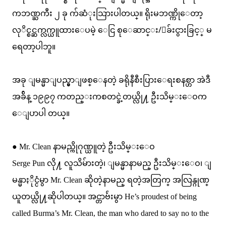
ကဘဏ္ႀကီး ၂ ခု က်ဆံုးသြားပါတယ္။ ရိုးမဘဏ္ကိုေတာ့
လုိင္စင္ဆက္လက္ယူထားေပမဲ့ ေငြ စုေဆာင္း/ေခ်းငွားခြင့္ မ
ရေတာ့ပါဘူ။
အခု ျမန္မာျပည္မွာျဖစ္ေနတဲ့ ခရိုနီစီးပြားေရးစနစ္ဟာ အဲဒီ
အခ်ိန္ ၁၉၉၇ ကတည္းကစတင္ခဲ့တယ္လို႔ ဦးသိမ္းေဝက
ေျပာပါ တယ္။
● Mr. Clean နာမည္ကိုဂုဏ္ယူတဲ့ ဦးသိမ္းေဝ
Serge Pun လို႔ လူသိမ်ားတဲ့၊ ျမန္မာနာမည္ ဦးသိမ္းေဝ၊ ျ
မန္မာႏိုင္ငံမွာ Mr. Clean ဆိုတဲ့နာမည္ ရတဲ့အတြက္ အလြန္ဂုဏ္
ယူတယ္လို႔ဆိုပါတယ္။ အင္တာဗ်ဴးမွာ He’s proudest of being
called Burma’s Mr. Clean, the man who dared to say no to the