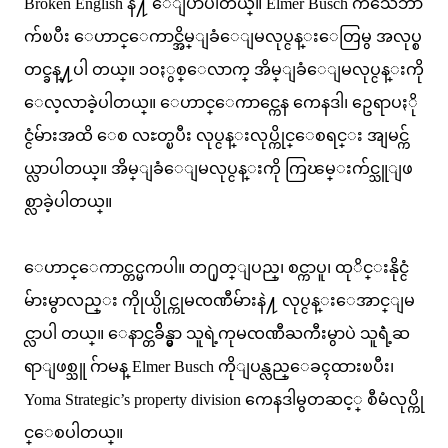
Broken English နဲ႔ ေျပာပါတယ္။ Elmer Busch ကသေဘာ
က်ၿပီး ေဟာင္ေကာင္အိမ္ျခံေျမလုပ္ငန္းေတြမွ အလုပ္စ
တင္ခန္႔ပါ တယ္။ ၁ဝႏွစ္ေလာက္ အိမ္ျခံေျမလုပ္ငန္းကို
ေလ့လာခဲ့ပါတယ္။ ေဟာင္ေကာင္ကေန ကေနဒါ၊ ဥေရာပႏို
င္ငံမ်ားအထိ ေစ လႊတ္ၿပီး လုပ္ငန္းလုပ္ကိုင္ေစရင္း အျမင္က်
ယ္လာပါတယ္။ အိမ္ျခံေျမလုပ္ငန္းကို ကြၽမ္းက်င္သူျဖ
စ္လာခဲ့ပါတယ္။
ေဟာင္ေကာင္တင္မကပါ။ တ႐ုတ္ျပည္၊ စင္ကာပူ၊ ထုိင္းနိုင္ငံ
မ်ားမွာလည္း ကိုုယ္ပိုင္ကုမၸဏီမ်ားနဲ႔ လုပ္ငန္းေအာင္ျမ
င္လာပါ တယ္။ ေနာင္တခ်ိန္မွာ သူရဲ့ကုမၸဏီႀကီးမွာပဲ သူရဲံ့ဆ
ရာျဖစ္သူ ဂ်ာမန္ Elmer Busch ကိုျပန္လည္ေခၚထားၿပီး၊
Yoma Strategic’s property division ကေနဒါမွတဆင့္ စီမံလုပ္ကို
င္ေစပါတယ္။