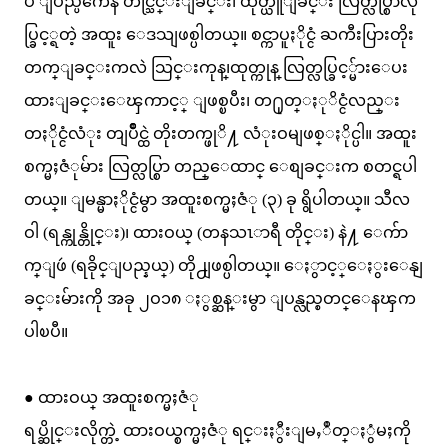
ပဲ ျပည္ပကေန တင္သြင္းျခင္း၊ ထုတ္ယူျခင္း လြတ္လပ္စြာလု
ပ္ခြင့္ရတဲ့ အထူး ေဒသျဖစ္ပါတယ္။ စင္ကာပူႏိုင္ငံ ႀကီးပြားတိုး
တက္ျခင္းကလဲ သြင္းကုန္၊ထုတ္ကုန္ လြတ္လပ္ခြင့္မ်ားေပး
ထားျခင္းေၾကာင့္ ျဖစ္ၿပီး၊ တ႐ုတ္ႏုိင္ငံလည္း
တႏိုင္ငံလံုး တျပိဳင္ထဲ တိုးတက္ဖုိ႔ လံုးဝမျဖစ္ႏိုင္ပါ။ အထူး
စက္မႈဇံုမ်ား လြတ္လပ္စြာ တည္ေထာင္ ေစျခင္းက စတင္ရပါ
တယ္။ ျမန္မာႏိုင္ငံမွာ အထူးစက္မႈဇံု (၃) ခု ရွိပါတယ္။ သီလ
ဝါ (ရန္ကုန္တိုင္း)၊ ထားဝယ္ (တနသၤာရီ တိုင္း) နဲ႔ ေက်ာ
က္ျဖဴ (ရခိုင္ျပည္နယ္) တို႕ျဖစ္ပါတယ္။ ေႏွာင့္ေႏွးေနျ
ခင္းမ်ားကို အခု ၂ဝ၁၈ ႏွစ္ဆန္းမွာ ျပန္လည္စတင္ေနၾက
ပါၿပီ။
● ထားဝယ္ အထူးစက္မႈဇံု
ရပ္ဆိုင္းလိုက္တဲ့ ထားဝယ္စက္မႈဇံု ရင္းႏွီးျမႇဳတ္ႏွံမႈကို