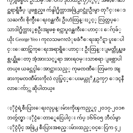
ကၠ႒ျဖစ္ၿပီး ဦးသိမ္းေဝက ဒုတိယဥကၠ႒ႏွင့္ အမႈေဆာ
င္အရာရွိခ်ဳပ္ ျဖစ္သည္။ က်န္ဒါ႐ိုက္တာအဖြဲ႕ဝင္သုံးဦးမွာ တုိင္းေဒ
သႀကီး စိုက္ပ်ိဳးေရးဝန္ႀကီး ဦးဟံထြန္းႏွင့္ လြတ္လပ္ေ
သာဒါ႐ိုက္တာႏွစ္ဦးအျဖစ္ စင္ကာပူဝန္ႀကီးေဟာင္း ေဂ်ာ့ခ်္
ယိုး George Yeo ၊ ကုလသမဂၢလံုၿခံဳေရးဆုိင္ရာ ပူးေပါ
င္းေဆာင္ရြက္ေရးအရာရွိေဟာင္း ဦးထြန္းျမတ္တို႔ျဖ
စ္တယ္ဆိုေတာ့ အံ့အားသင့္စရာ အားရဝမ္းသာစရာ ျဖစ္လာပါ
တယ္။ ယခင္တင္ဒါေအာင္ထားသည့္ ကုမၸဏီေတြမက အျ
ခားကုမၸဏီမ်ားကိုလဲ လုပ္ခြင့္ေပးမယ္လုိ႔ဥကၠ႒ ေဒၚနီ
လာေက်ာ္က ဆိုပါတယ္။
ႏိုင္ငံရဲ့စီးပြားေရးလုပ္ငန္းမ်ားကိုၾကည့္ရင္ ၂ဝ၁၇-၂ဝ၁၈
ဘတ္ဂ်တ္မွာ ႏိုင္ငံေတာ္ရေငြေပါင္း က်ပ္ ၁၆၆ဝ၅ ဘီလ်ံမွာ
ႏိုင္ငံပိုင္ အဖြဲ႕ စီးပြားအစည္းမ်ားထည့္ဝင္ေငြက ၄၂