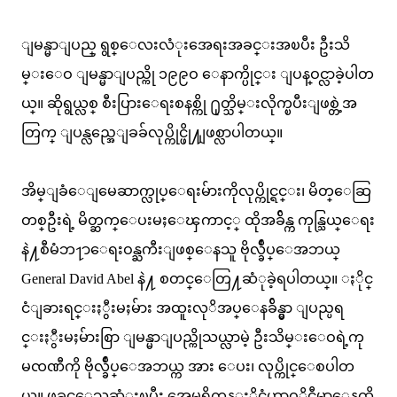
ျမန္မာျပည္ ရွစ္ေလးလံုးအေရးအခင္းအၿပီး ဦးသိ
မ္းေဝ ျမန္မာျပည္ကို ၁၉၉ဝ ေနာက္ပိုင္း ျပန္ဝင္လာခဲ့ပါတ
ယ္။ ဆိုရွယ္လစ္ စီးပြားေရးစနစ္ကို ႐ုတ္သိမ္းလိုက္ၿပီးျဖစ္တဲ့အ
တြက္ ျပန္လည္အေျခခ်လုပ္ကိုင္ဖို႔ျဖစ္လာပါတယ္။
အိမ္ျခံေျမေဆာက္လုပ္ေရးမ်ားကိုလုပ္ကိုင္ရင္း၊ မိတ္ေဆြ
တစ္ဦးရဲ့ မိတ္ဆက္ေပးမႈေၾကာင့္ ထိုအခ်ိန္က ကုန္သြယ္ေရး
နဲ႔စီမံဘ႑ာေရးဝန္ႀကီးျဖစ္ေနသူ ဗိုလ္ခ်ဳပ္ေအဘယ္
General David Abel နဲ႔ စတင္ေတြ႔ဆံုခဲ့ရပါတယ္။ ႏိုင္
ငံျခားရင္းႏွီးမႈမ်ား အထူးလုိအပ္ေနခ်ိန္မွာ ျပည္ပရ
င္းႏွီးမႈမ်ားစြာ ျမန္မာျပည္ကိုသယ္လာမဲ့ ဦးသိမ္းေဝရဲ့ကု
မၸဏီကို ဗိုလ္ခ်ဳပ္ေအဘယ္က အား ေပး၊ လုပ္ကိုင္ေစပါတ
ယ္။ ဖခင္ေသဆံုးၿပီး အေမရိကန္ႏိုင္ငံဟာဝုိင္ရီမွာေနထို