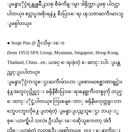
ျမန္မာႏိုင္ငံရန္ကုန္ၿမိဳ႕သစ္ စီမံကိန္းမွာ ဒါရိုက္တာျဖစ္ ပါဝင္လာ
ပါတယ္။ စင္ကာပူအစိုးရနဲ႔ စီးပြားေရး ၾသဇာႀကီးမားသူ
ျဖစ္ပါတယ္။
● Serge Pun @ ဦးသိမ္းေဝ
(born 1953) SPA Group, Myanmar, Singapore, Hong Kong,
Thailand, China ..etc. ယခင္ ေရးခဲ့တဲ့ ေဆာင္းပါး ျပန္လ
ည္တင္ျပပါတယ္။
ျမန္မာႏိုင္ငံကသူေဌးႀကီးမ်ားဟာ ျခစားမႈစစ္အာဏာရွင္မ်ား
နဲ႔အတူလုပ္ကိုင္ရင္း ခရိုနီစီးပြားေရးစနစ္ႀကီးတစ္ခုကို တည္
ေထာင္ႏိုင္ခဲ့ပါတယ္။ ကြၽန္ေတာ္ ခရိုနီမဟုတ္ဘူး၊ လာ
ဘ္မေပးဘူးလို႔ေျပာရဲတဲ့ ျမန္မာျပည္ကသူေဌး ဘယ္ႏွ
စ္ေယာက္ရွိပါ သလဲ။ ဦးသိမ္းေဝဆိုသူကေတာ့ အဲဒီ
လိုေျပာရဲတဲ့ လူတစ္ဦးျဖစ္ပါတယ္။ ၂ဝ၁၂ ေနာက္ပိုင္း