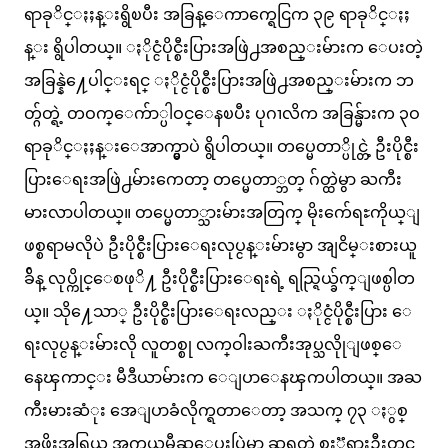
ရာခုိင္ႏႈန္းရွိၿပီး အခြန္ေကာက္ရေငြက ၃၉ ရာခုိင္ႏႈ
န္း ရွိပါတယ္။ ႏိုင္ငံပိုင္စီးပြားအဖြဲ႕အစည္းမ်ားက ေပးတဲ့
အခြန္နဲ႔ေပါင္းရင္ ႏိုင္ငံပိုင္စီးပြားအဖြဲ႕အစည္းမ်ားက ဘ
တ္ဂ်တ္ရဲ့ တဝက္ေက်ာ္ပါဝင္ေနၿပီး ပုဂၢလိက အခြန္မ်ားက ၃ဝ
ရာခုိင္ႏႈန္းေအာက္မွာပဲ ရွိပါတယ္။ တပ္မေတာ္ပိုင္တဲ့ ဦးပိုင္စီး
ပြားေရးအဖြဲ႕မ်ားကေတာ့ တပ္မေတာ္ဘတ္ ဂ်တ္ထဲမွာ ႀကီး
မားလာပါတယ္။ တပ္မေတာ္သားမ်ားအတြက္ မိုးက်ေရႊကိုယ္ျ
ဖစ္စရာမလိုပဲ ဦးပိုင္စီးပြားေရးလုပ္ငန္းမ်ားမွာ အျငိမ္းစားယူ
ခ်ိန္ လုပ္ကိုင္ေစဖုိ႔ ဦးပိုင္စီးပြားေရးရဲ့ ရည္ရြယ္ခ်က္ျဖစ္ပါတ
ယ္။ သို႔ေသာ္ ဦးပိုင္စီးပြားေရးလည္း ႏိုင္ငံပိုင္စီးပြား ေ
ရးလုပ္ငန္းမ်ားလို လူတစ္စု လက္ဝါးႀကီးအုပ္သလိုုျဖစ္ေ
နေၾကာင္း မီဒီယာမ်ားက ေျပာေနၾကပါတယ္။ အႀ
ကီးမားဆံုး အေျပာခံလိုက္ရတာေတာ့ အသက္ ၇၃ ႏွစ္
အဖိုးအရြယ္ အကယ္ဒမီဆုေပးပြဲမွာ ဆုရတဲ့ စႏၱရားဦးတင္