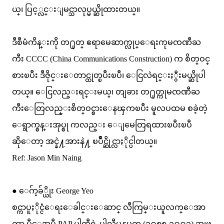
ယ္၊ ပြင့္လင္းျမင္သာလုပ္မယ္ဆိုထားတယ္။
ဒီစီမံကိန္းကို တ႐ုတ္ ဧရာမေဆာက္လုပ္ေရးကုမၸဏီႀ
ကီး CCCC (China Communications Construction) က စိတ္ဝင္
စားၿပီး ဒီဇိုင္းေတာင္ထုတ္ၿပီးၿပီ၊ ေငြလဲရင္းႏွီးမယ္ဆိုပါ
တယ္။ ေငြလည္းရင္းမယ္၊ တျခား တ႐ုတ္ကုမၸဏီႀ
ကီးေတြလည္းစိတ္ဝင္စားေနၾကၿပီး မူလပထမ စခဲ့တဲ့
ေရွာက္စန္းအုပ္စု ကလည္း ေျမေတြရထားၿပီးၿပီ
ဆိုေတာ့ အင္နဲ႔အားနဲ႔ ၿပိဳင္ဆိုင္လာႏိုင္ပါတယ္။
Ref: Jason Min Naing
● ေဂ်ာ့ခ်္ယိုး George Yeo
စင္ကာပူႏိုင္ငံေရးေခါင္းေဆာင္ လီကြမ္းယူလက္ေအာ
က္မွာ ပီေအပီ PAP ပါတီရဲ့ ပါလီမန္အမတ္ (၁၉၈၈-၁၉၉၁) အျဖ