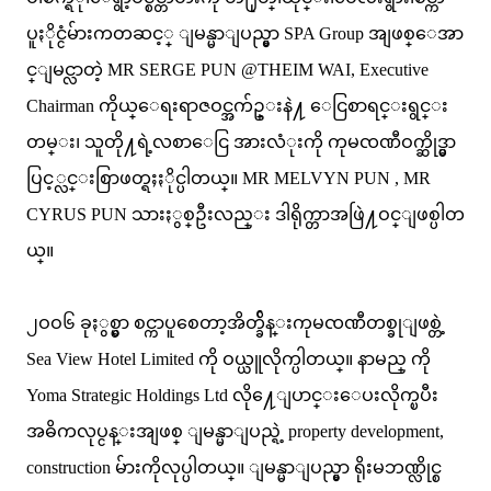
ပူႏိုင္ငံမ်ားကတဆင့္ ျမန္မာျပည္မွာ SPA Group အျဖစ္ေအာ
င္ျမင္လာတဲ့ MR SERGE PUN @THEIM WAI, Executive
Chairman ကိုယ္ေရးရာဇဝင္အက်ဥ္းနဲ႔ ေငြစာရင္းရွင္း
တမ္း၊ သူတို႔ရဲ့လစာေငြ အားလံုးကို ကုမၸဏီဝက္ဆိုဒ္မွာ
ပြင့္လင္းစြာဖတ္ရႈႏိုင္ပါတယ္။ MR MELVYN PUN , MR
CYRUS PUN သားႏွစ္ဦးလည္း ဒါရိုက္တာအဖြဲ႔ဝင္ျဖစ္ပါတ
ယ္။
၂ဝဝ၆ ခုႏွစ္မွာ စင္ကာပူစေတာ့အိတ္ခ်ိန္းကုမၸဏီတစ္ခုျဖစ္တဲ့
Sea View Hotel Limited ကို ဝယ္ယူလိုက္ပါတယ္။ နာမည္ ကို
Yoma Strategic Holdings Ltd လို႔ေျပာင္းေပးလိုက္ၿပီး
အဓိကလုပ္ငန္းအျဖစ္ ျမန္မာျပည္ရဲ့ property development,
construction မ်ားကိုလုပ္ပါတယ္။ ျမန္မာျပည္မွာ ရိုးမဘဏ္လိုင္စ