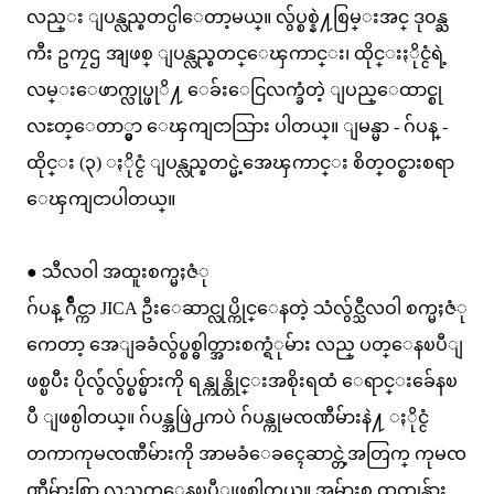
လည္း ျပန္လည္စတင္ပါေတာ့မယ္။ လွ်ပ္စစ္နဲ႔စြမ္းအင္ ဒုဝန္ႀ
ကီး ဥကၠဌ အျဖစ္ ျပန္လည္စတင္ေၾကာင္း၊ ထိုင္းႏိုင္ငံရဲ့
လမ္းေဖာက္လုပ္ဖုိ႔ ေခ်းေငြလက္ခံတဲ့ ျပည္ေထာင္စု
လႊတ္ေတာ္မွာ ေၾကျငာသြား ပါတယ္။ ျမန္မာ - ဂ်ပန္ -
ထိုင္း (၃) ႏိုင္ငံ ျပန္လည္စတင္မဲ့အေၾကာင္း စိတ္ဝင္စားစရာ
ေၾကျငာပါတယ္။
● သီလဝါ အထူးစက္မႈဇံု
ဂ်ပန္ ဂ်ိဳင္ကာ JICA ဦးေဆာင္လုပ္ကိုင္ေနတဲ့ သံလွ်င္သီလဝါ စက္မႈဇံု
ကေတာ့ အေျခခံလွ်ပ္စစ္ဓါတ္အားစက္ရံုမ်ား လည္ ပတ္ေနၿပီျ
ဖစ္ၿပီး ပိုလွ်ံလွ်ပ္စစ္မ်ားကို ရန္ကုန္တိုင္းအစိုးရထံ ေရာင္းခ်ေနၿ
ပီ ျဖစ္ပါတယ္။ ဂ်ပန္အဖြဲ႕ကပဲ ဂ်ပန္ကုမၸဏီမ်ားနဲ႔ ႏိုင္ငံ
တကာကုမၸဏီမ်ားကို အာမခံေခၚေဆာင္တဲ့အတြက္ ကုမၸ
ဏီမ်ားစြာ လည္ပတ္ေနၿပီျဖစ္ပါတယ္။ အမ်ားစု ထုတ္ကုန္မ်ား