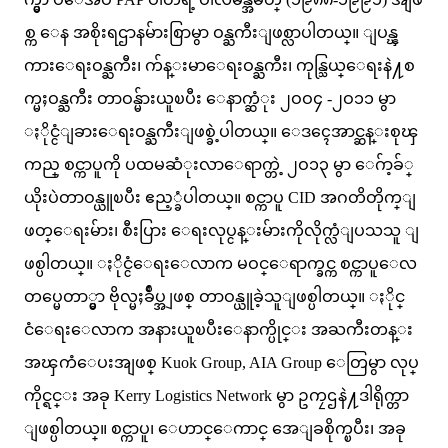
စ္က ေန အစိုးရဌာနမ်ားစြာမွာ ဝန္ႀကီးျဖစ္လာပါတယ္။ ျပန္ၾ
ကားေရးဝန္ႀကီး၊ က်န္းမာေရးဝန္ႀကီး၊ ကုန္သြယ္ေရးနဲ႔စ
က္မႈဝန္ႀကီး တာဝန္မ်ားယူၿပီး ေနာက္ဆံုး ၂ဝဝ၄ -၂ဝ၁၁ မွာ
ႏိုင္ငံျခားေရးဝန္ႀကီးျဖစ္ခဲ့ပါတယ္။ ေဒၚေအာင္ဆန္းစုၾ
ကည္ စင္ကာပူကို ပထမဆံုးလာေရာက္တဲ့ ၂ဝ၁၃ မွာ ေဂ်ာ့ခ်္
ယိုးပဲတာဝန္ယူၿပီး ဧည့္ခံပါတယ္။ စင္ကာပူ CID အဂတိတိုက္ျ
ဖတ္ေရးမ်ား၊ စီးပြား ေရးလုပ္ငန္းမ်ားကိုလိုက္လံျပသသူ ျ
ဖစ္ပါတယ္။ ႏိုင္ငံေရးေလာက မဝင္ေရာက္ခင္က စင္ကာပူေလ
တပ္မေတာ္မွာ ဗိုလ္မႈခ်ဳပ္အျဖစ္ တာဝန္ယူခဲ့သူျဖစ္ပါတယ္။ ႏိုင္
ငံေရးေလာက အနားယူၿပီးေနာက္ပိုင္း အႀကီးတန္း
အၾကံေပးအျဖစ္ Kuok Group, AIA Group ေတြမွာ လုပ္
ကိုင္ရင္း အခု Kerry Logistics Network မွာ ဥကၠဌနဲ႔ဒါရိုက္တာ
ျဖစ္ပါတယ္။ စင္ကာပူ၊ ေဟာင္ေကာင္ အေျခစိုက္ၿပီး၊ အခု