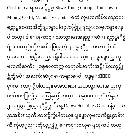
Co. Ltd, ေရအားလွ်ပ္စစ္ Shwe Taung Group , Tun Thwin
Mining Co Lt, Mandalay Capital, စတဲ့ ကုမၸဏီမ်ားလည္း
စင္ကာပူစေတာ့အိတ္ခ်ိန္းမွာပါဝင္ႏိုင္ဖို႔ နည္းလမ္းရွာေန
ပါတယ္။ ဒါေၾကာင့္ လာဘ္စားမႈအနည္းဆံုး စင္ကာပူႏိုင္ငံ
ရဲ့၊ စေတာ့ပ္အိတ္ခ်ိန္းပါဝင္ခြင့္ရတဲ့ ျမန္မာႏိုင္ငံသားဟာ ဦးသိ
မ္းေဝ တစ္ဦးတည္းရွိပါေသးတယ္။ ျမန္မာျပည္ ကု
မၸဏီႀကီး ၂ဝခုေလာက္က လက္ဝါးႀကီးအုပ္စီးပြားလုပ္ကို
င္လွ်က္ရွိၿပီး အႀကီးဆံုး ေအရွားေဝါ၊ ဝန္ထမ္း၃ေသာ
င္းေက်ာ္ ရွိပါတယ္။ အေသးစား၊အလတ္စားမ်ားအတြက္
ေခ်းေငြရဖို႔ အလြန္ခက္ပါတယ္။ ျမန္မာစေတာ့အိတ္ခ်ိန္း
၂ဝ၁၅မွာ ဖြင့္ႏိုင္ဖို႔ ဂ်ပန္ Daiwa Securities Group နဲ႔ ျမ
န္မာအစိုးရၾကိဳးစားလွ်က္ရွိပါတယ္။ ျမန္မာကုမၸဏီရွယ္ယာမ်ား
ကို ကိုယ့္နည္းကိုယ့္ဟန္နဲ႔ ေရာင္းဝယ္ေနၾကပါတယ္။