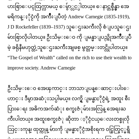
ပားစြာေပၚထြက္လာမယ္ ေမွ်ာ္လင့္ပါတယ္။ ေနာင္တစ္ခ်ိန္မွာ အေ
မရိကန္ႏိုင္ငံကို အက်ိဳးျပဳတဲ့ Andrew Carnegie (1835-1919),
J D Rockefeller (1839–1937) သူေဌးႀကီးလို စံျပသူေဌး
မ်ားစြာလိုပါတယ္။ ဦးသိမ္းေဝ ကို ျမန္မာျပည္ကိုအက်ိဳးျပဳ
မဲ့ ခရိုနီမဟုတ္တဲ့သူေဌးႀကီးအျဖစ္ မွတ္တမ္းတင္လိုပါတယ္။
“The Gospel of Wealth” called on the rich to use their wealth to
improve society. Andrew Carnegie
ဦးသိမ္းေဝ အေၾကာင္း ဘာသာျပန္ေဆာင္းပါးေ
ဟာင္း ဒီမွာအဆံုးသပ္ပါမယ္။ လက္ရွိ ျမန္မာႏိုင္ငံရဲ့ အထူး စီး
ပြားေရး အဓိကအက်ဆံုး စက္မႈဇံုမ်ားအလြန္ အေရးႀ
ကီးပါတယ္။ အထူးစက္မႈဇံု ဆိုတာ ႏိုင္ငံငယ္ေလးတစ္ခုလို
သြင္းကုန္၊ ထုတ္ကုန္ မ်ားကို ျမန္မာႏိုင္ငံအစိုးရက ဝင္စြတ္ခြင့္မရွိ