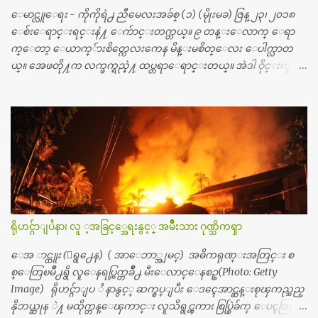
င္း ကလီစာေတြကိုၾကည့္ရႈတဲ့ အာလထရာေဆာင္း2 စက္ေတြ
ေမာင္လူေရး - ကိုကိုရဲ႕ ညီမေလးအခ်စ္ (၁) (မိုုးမခ) ဇြန္ ၂၃၊ ၂၀၁၈
ကေတာ့ ေစ်းသိပ္မႀကီးလို႔ ျမန္မာျပည္ေဆးရံုတိုင္းရွိပါတယ္။
ေစ်းေရာင္းရင္းနဲ႔ ေက်ာင္းတက္တယ္။ ၉ တန္းေလာက္ ေရာ
တစ္ခါစမ္းရင္ က်ပ္တစ္ေသာင္းေလာက္ က်သင့္ပါတယ္။ စာေရးသူ လြ
က္ေတာ့ ေယာက္်ားစိတ္ကေလးကေန မိန္းမစိတ္ေလး ေပါက္လာတ
န္ခဲ့တဲ့ (၂)...
ယ္။ အေဖတို႔က လက္ဖက္ရည္နဲ႔ ထပ္တရာေရာင္းတယ္။ အဲဒါ ဝိုင္းကူ
တာေပါ့။ မိန္းကေလး အေပါင္းအသင္းလည္း မ်ားတယ္။ ငယ္ငယ္တု
န္းကေတာ့ အမေတြနဲ႔ ေနတာဆုိေတာ့ သနပ္ခါးေလးေတြ လိမ္း
တယ္။ ပန္းပန္တယ္။ မိန္းကေလး အဝတ္အစားေတြကိုလည္း ခုိးဝတ္တ
ယ္။ မိန္းမစိတ္ရွိေတာ့ ရွိေပမယ့္ ကိုယ့္ကိုယ္ကို မိန္းမစိတ္ေပါက္မွန္း
သိတာက ၉ တန္း၊ ၁၀ တန္းေလာက္ကမွ။ ညီအစ္ကို ေမာင္နွမ အားလံုး ၆
ေယာက္ရွိတယ္။ အစ္ကို ၃ ေယာက္၊ အစ္မ ႏွစ္ေယာက္။ အစ္ကိုေတြက
လည္း သူ႔ အေပါင္းအသင္းနဲ႔ သူဆိုေတာ့ အမေတြနဲ႔ဘဲ ေပါ
င္းတယ္။ ျပီးေတာ့ အေဖကလည္း ေယာက္်ားဆုိ ေယာ
က္်ားေလးလုိဘဲ ေနေစခ်င္တယ္။ အေဖ့ကို ေၾကာက္လည္း ေၾကာ
ရိုဟင္ဂ်ာျပႆနာ၊ လူ ့အခြင့္အေရးနွင့္ အမ်ိဳးသား ဂုဏ္သိကၡာ
က္ရတယ္။ ေယာက္်ားဘဝဆုိတာ ျမင့္ျမတ္တယ္ေပါ့။ ေယာ
က္်ားေလး စိတ္လည္း ရွိေအာင္ ဘာသာေရးလည္း လုိက္စားေအာင္
ေအ ာင္ထူး (ေရွ႕ေန) ( အာေဘာ္အျမင္) အဓိကရုဏ္းအတြင္း စ
တန္ခူးလဆုိ တစ္လလံုး ကိုရင္ ဝတ္ခုိင္းတယ္။ ေက်ာင္းမွာဆုိရင္ ေ
စ္ေတြၿမိဳ႕ရွိ လူေနရပ္ကြက္တခ်ိဳ႕ မီးေလာင္ေနစဥ္(Photo: Getty
ယာက္်ားေလးေတြက ကိုယ့္ကို ဘာပဲျဖစ္ျဖစ္ မၾကားတၾကား စ
Image) ရိုဟင္ဂ်ာျပ ႆ နာနွင့္ ဆက္စပ္ျပီး ေဒၚေအာင္ဆန္းစုၾကည္သည္
ရင္စတယ္။ အေျခာက္ ဘာညာေပါ့၊ အာ့့လုိေလးေတြ စတာေပါ့။
နိုဘယ္ဆုန ဲ႔ မထိုက္တန္ေၾကာင္း လူသိရွင္ၾကား စြပ္စြဲခ်က္ ေပၚထြက္လာ