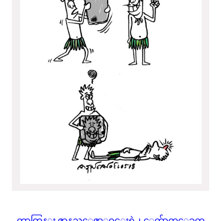
ကာတြန္း ဇာနည္ေဇာ္ဝင္းရဲ႕ ေက်ာက္ေခတ္