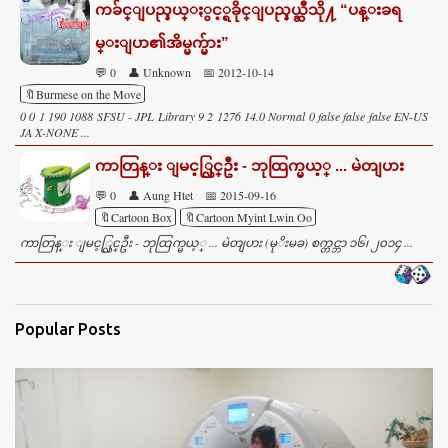
ကခ်င္ျပည္နယ္ႏွင့္ရခိုင္ျပည္နယ္ဆီသို႔ “ပန္းခရ
မ္းျပာ၏အိမ္မက္မ်ား”
💬 0
👤 Unknown
📅 2012-10-14
🔖Burmese on the Move
0 0 1 190 1088 SFSU - JPL Library 9 2 1276 14.0 Normal 0 false false false EN-US
JA X-NONE ...
ကာတြန္း ျမင့္လြင္ဦး - ဘုထြက္မယ့္ ... မဲတျပား
💬 0
👤 Aung Htet
📅 2015-09-16
🔖Cartoon Box
🔖Cartoon Myint Lwin Oo
ကာတြန္း ျမင့္လြင္ဦး - ဘုထြက္မယ့္ ... မဲတျပား (မုိးမခ) စက္တင္ဘာ ၁၆၊ ၂၀၁၄ ...
Popular Posts