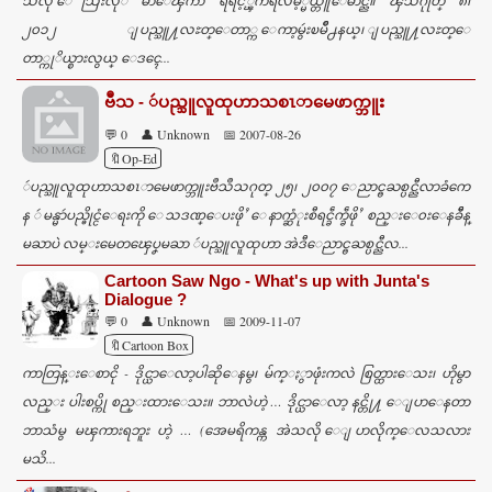
သံလို ေသြးလုိ မာေၾကာ ရဲရင့္ၾကရလိမ့္မယ္တူေမာင္ညိဳ။ ၾသဂုုတ္ ၈၊
s
၂၀၁၂ ျပည္သူ႔လႊတ္ေတာ္က ေကာ့မွဴးၿမိဳ႕နယ္၊ ျပည္သူ႔လႊတ္ေ
တာ္ကုိယ္စားလွယ္ ေဒၚေ...
ဗဳသ - ဴပည္သူလူထုဟာသစၤာမေဖာက္ဘူး
💬 0
👤 Unknown
📅 2007-08-26
🔖Op-Ed
ဴပည္သူလူထုဟာသစၤာမေဖာက္ဘူးဗဳသဳသဂုတ္ ၂၅၊ ၂၀၀၇ ေညာင္ႎႀစ္ပင္ညီလာခံကေ
န ဴမန္မာဴပည္ႎိုင္ငံေရးကို ေသဒဏ္ေပးဖိုႛ ေနာက္ဆံုးစီရင္ခဵက္ခဵဖိုႛ စည္းေ၀းေနခဵိန္
မႀာပဲ လမ္းမေတၾေပၞမႀာ ဴပည္သူလူထုဟာ အဲဒီေညာင္ႎႀစ္ပင္ညီလ...
Cartoon Saw Ngo - What's up with Junta's
Dialogue ?
💬 0
👤 Unknown
📅 2009-11-07
🔖Cartoon Box
ကာတြန္းေစာငို - ဒိုင္ယာေလာ့ပါဆိုေနမွ၊ မ်က္ႏွာဖုံးကလဲ စြတ္ထားေသး၊ ဟိုမွာ
လည္း ပါးစပ္ကို စည္းထားေသး။ ဘာလဲဟဲ့ … ဒိုင္ယာေလာ့ နင္တို႔ ေျပာေနတာ
ဘာသံမွ မၾကားရဘူး ဟဲ့ … (အေမရိကန္က အဲသလို ေျပာလိုက္ေလသလား
မသိ...