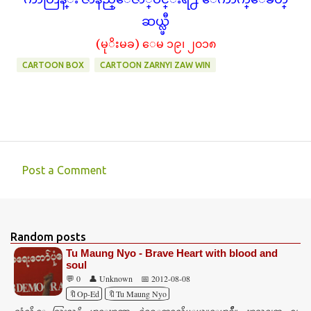
ဆယ္လ္ဖီ
(မုိးမခ) ေမ ၁၉၊ ၂၀၁၈
CARTOON BOX
CARTOON ZARNYI ZAW WIN
Post a Comment
C
o
m
Random posts
m
Tu Maung Nyo - Brave Heart with blood and
e
soul
💬 0
👤 Unknown
📅 2012-08-08
n
🔖Op-Ed
🔖Tu Maung Nyo
t