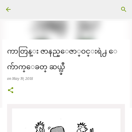
Skip to main content
ကာတြန္း ဇာနည္ေဇာ္ဝင္းရဲ႕ ေ
က်ာက္ေခတ္ ဆယ္လ္ဖီ
on
May 19, 2018