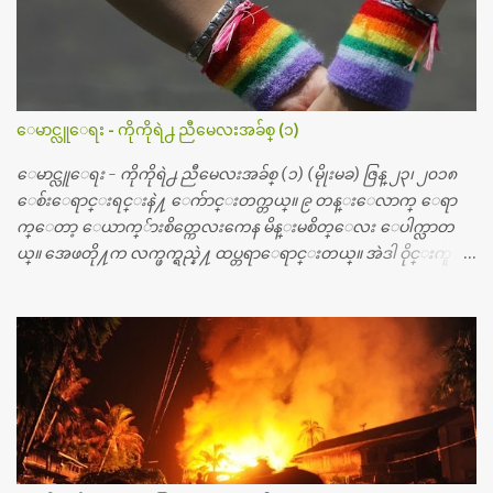
တ္ေတြနဲ႔ေဆးရံုမွာ ၂ ပတ္ေနထိုင္စရိတ္ သိန္း ၇၀ ေလာက္ ကုန္သြား
ပါတယ္။ သူငယ္ခ်င္းျဖစ္သူကို လာေတြ႔ရင္း ဟိုတယ္လို သန္႔ရွင္းသ
ပ္ရပ္တဲ့ ဝိတိုရိယေဆးရံုမွာ စီတီစကင္ နဲ႔ အမ္အာအိုင္1 စက္ခန္းကိုေ
တြ႔လို႔ေမးၾကည့္ေတာ့ တခါစမ္းရင္ က်ပ္တသိန္းေက်ာ္ က်သင့္
တယ္သိရပါတယ္။ တခါတေလ ကိုယ္လက္ေျခ၊ ဦးေႏွာက္ေတြ အေသး
ေမာင္လူေရး - ကိုကိုရဲ႕ ညီမေလးအခ်စ္ (၁)
စိတ္ၾကည့္လိုရင္ ဒီစက္ၾကီးေတြနဲ႔ စမ္းသပ္ရပါတယ္။ ခႏၱာကိုယ္အစိတ္ပို
င္း ကလီစာေတြကိုၾကည့္ရႈတဲ့ အာလထရာေဆာင္း2 စက္ေတြ
ေမာင္လူေရး - ကိုကိုရဲ႕ ညီမေလးအခ်စ္ (၁) (မိုုးမခ) ဇြန္ ၂၃၊ ၂၀၁၈
ကေတာ့ ေစ်းသိပ္မႀကီးလို႔ ျမန္မာျပည္ေဆးရံုတိုင္းရွိပါတယ္။
ေစ်းေရာင္းရင္းနဲ႔ ေက်ာင္းတက္တယ္။ ၉ တန္းေလာက္ ေရာ
တစ္ခါစမ္းရင္ က်ပ္တစ္ေသာင္းေလာက္ က်သင့္ပါတယ္။ စာေရးသူ လြ
က္ေတာ့ ေယာက္်ားစိတ္ကေလးကေန မိန္းမစိတ္ေလး ေပါက္လာတ
န္ခဲ့တဲ့ (၂)...
ယ္။ အေဖတို႔က လက္ဖက္ရည္နဲ႔ ထပ္တရာေရာင္းတယ္။ အဲဒါ ဝိုင္းကူ
တာေပါ့။ မိန္းကေလး အေပါင္းအသင္းလည္း မ်ားတယ္။ ငယ္ငယ္တု
န္းကေတာ့ အမေတြနဲ႔ ေနတာဆုိေတာ့ သနပ္ခါးေလးေတြ လိမ္း
တယ္။ ပန္းပန္တယ္။ မိန္းကေလး အဝတ္အစားေတြကိုလည္း ခုိးဝတ္တ
ယ္။ မိန္းမစိတ္ရွိေတာ့ ရွိေပမယ့္ ကိုယ့္ကိုယ္ကို မိန္းမစိတ္ေပါက္မွန္း
သိတာက ၉ တန္း၊ ၁၀ တန္းေလာက္ကမွ။ ညီအစ္ကို ေမာင္နွမ အားလံုး ၆
ေယာက္ရွိတယ္။ အစ္ကို ၃ ေယာက္၊ အစ္မ ႏွစ္ေယာက္။ အစ္ကိုေတြက
လည္း သူ႔ အေပါင္းအသင္းနဲ႔ သူဆိုေတာ့ အမေတြနဲ႔ဘဲ ေပါ
င္းတယ္။ ျပီးေတာ့ အေဖကလည္း ေယာက္်ားဆုိ ေယာ
က္်ားေလးလုိဘဲ ေနေစခ်င္တယ္။ အေဖ့ကို ေၾကာက္လည္း ေၾကာ