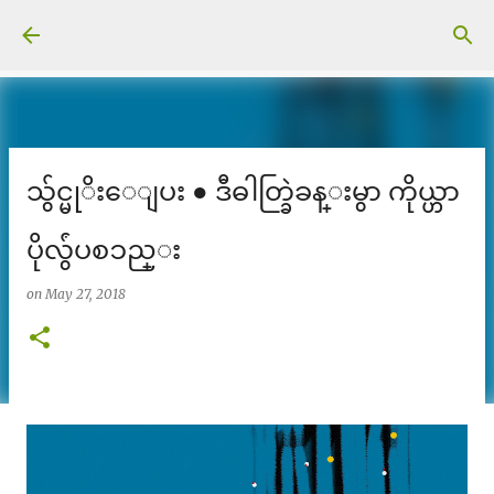
Skip to main content
သွ်င္မုိးေျပး ● ဒီဓါတ္ခြဲခန္းမွာ ကိုယ္ဟာ
ပိုလွ်ံပစၥည္း
on
May 27, 2018