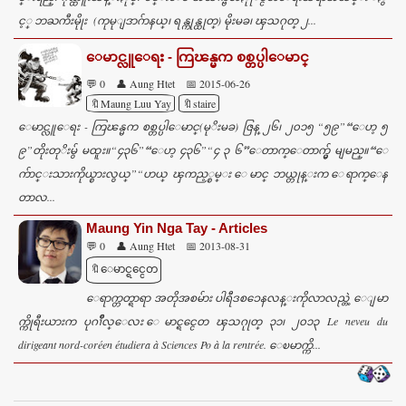
င့္ ဘႀကီးမိုုး (ကုမုျဒာဂ်ာနယ္၊ ရန္ကုန္ထုတ္) မိုးမခ၊ ၾသဂုတ္ ၂...
ေမာင္လူေရး - ကြၽန္မက စစ္တပ္ပါေမာင္
💬 0
👤 Aung Htet
📅 2015-06-26
🔖Maung Luu Yay
🔖staire
ေမာင္လူေရး - ကြၽန္မက စစ္တပ္ပါေမာင္(မုိးမခ) ဇြန္ ၂၆၊ ၂၀၁၅ “၅၉”“ေဟ့ ၅
၉”တိုးတုိးမွ် မထူး။“၄၃၆”“ေဟ့ ၄၃၆”“၄ ၃ ၆”ေတာက္ေတာက္မွ် မျမည္။“ေ
က်ာင္းသားကိုယ္စားလွယ္”“ဟယ္ ၾကည့္စမ္း ေမာင္ ဘယ္တုန္းက ေရာက္ေန
တာလ...
Maung Yin Nga Tay - Articles
💬 0
👤 Aung Htet
📅 2013-08-31
🔖ေမာင္ရင္ငေတ
ေရာက္တတ္ရာရာ အတိုအစမ်ား ပါရီဒစၥေနလန္းကိုလာလည္တဲ့ ေျမာ
က္ကိုရီးယားက ပုဂၢိဳလ္ေလး ေမာင္ရင္ငေတ ၾသဂုုတ္ ၃၁၊ ၂၀၁၃ Le neveu du
dirigeant nord-coréen étudiera à Sciences Po à la rentrée. ေၿမာက္ကိ...