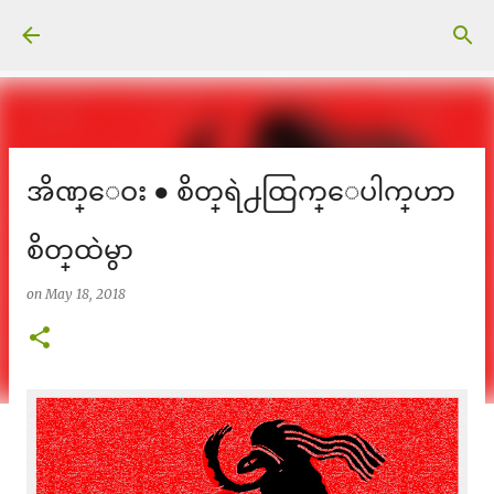
Skip to main content
အိဏ္ေဝး ● စိတ္​ရဲ႕ထြက္​​ေပါက္​ဟာ
စိတ္​ထဲမွာ
on
May 18, 2018