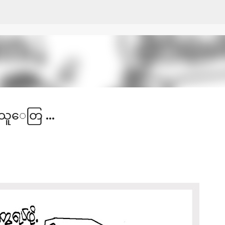
Skip to main content
သူေတြ ...