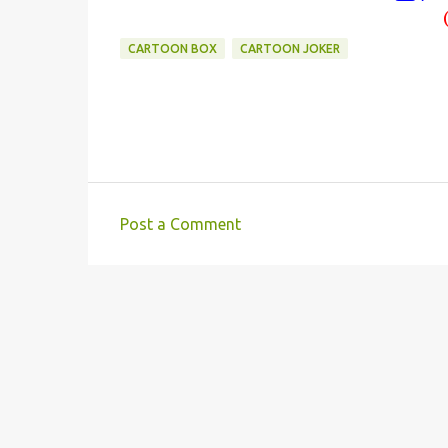
CARTOON BOX
CARTOON JOKER
Post a Comment
C
o
m
m
e
n
t
s