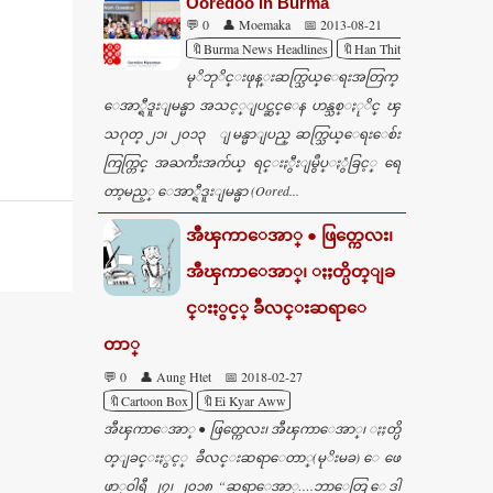
Ooredoo in Burma
💬 0
👤 Moemaka
📅 2013-08-21
🔖Burma News Headlines
🔖Han Thit Naing
မုိဘုိင္းဖုန္းဆက္သြယ္ေရးအတြက္
ေအာ္ရီဒူးျမန္မာ အသင့္ျပင္ဆင္ေန ဟန္သစ္ႏုိင္ ၾ
သဂုတ္ ၂၁၊ ၂၀၁၃ ျမန္မာျပည္ ဆက္သြယ္ေရးေစ်း
ကြက္တြင္ အႀကီးအက်ယ္ ရင္းႏွီးျမွဳပ္ႏွံခြင့္ ရေ
တာ့မည့္ ေအာ္ရီဒူးျမန္မာ (Oored...
အီၾကာေအာ္ ● ဖြတ္ကေလး၊
အီၾကာေအာ္၊ ႏႈတ္ပိတ္ျခ
င္းႏွင့္ ခီလင္းဆရာေ
တာ္
💬 0
👤 Aung Htet
📅 2018-02-27
🔖Cartoon Box
🔖Ei Kyar Aww
အီၾကာေအာ္ ● ဖြတ္ကေလး၊ အီၾကာေအာ္၊ ႏႈတ္ပိ
တ္ျခင္းႏွင့္ ခီလင္းဆရာေတာ္(မုိးမခ) ေဖေ
ဖာ္ဝါရီ ၂၇၊ ၂၀၁၈ “ဆရာေအာ္….ဘာေတြ ေဒါ