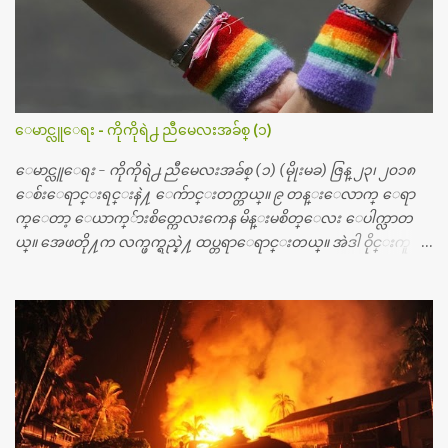
တ္ေတြနဲ႔ေဆးရံုမွာ ၂ ပတ္ေနထိုင္စရိတ္ သိန္း ၇၀ ေလာက္ ကုန္သြား
ပါတယ္။ သူငယ္ခ်င္းျဖစ္သူကို လာေတြ႔ရင္း ဟိုတယ္လို သန္႔ရွင္းသ
ပ္ရပ္တဲ့ ဝိတိုရိယေဆးရံုမွာ စီတီစကင္ နဲ႔ အမ္အာအိုင္1 စက္ခန္းကိုေ
တြ႔လို႔ေမးၾကည့္ေတာ့ တခါစမ္းရင္ က်ပ္တသိန္းေက်ာ္ က်သင့္
တယ္သိရပါတယ္။ တခါတေလ ကိုယ္လက္ေျခ၊ ဦးေႏွာက္ေတြ အေသး
ေမာင္လူေရး - ကိုကိုရဲ႕ ညီမေလးအခ်စ္ (၁)
စိတ္ၾကည့္လိုရင္ ဒီစက္ၾကီးေတြနဲ႔ စမ္းသပ္ရပါတယ္။ ခႏၱာကိုယ္အစိတ္ပို
င္း ကလီစာေတြကိုၾကည့္ရႈတဲ့ အာလထရာေဆာင္း2 စက္ေတြ
ေမာင္လူေရး - ကိုကိုရဲ႕ ညီမေလးအခ်စ္ (၁) (မိုုးမခ) ဇြန္ ၂၃၊ ၂၀၁၈
ကေတာ့ ေစ်းသိပ္မႀကီးလို႔ ျမန္မာျပည္ေဆးရံုတိုင္းရွိပါတယ္။
ေစ်းေရာင္းရင္းနဲ႔ ေက်ာင္းတက္တယ္။ ၉ တန္းေလာက္ ေရာ
တစ္ခါစမ္းရင္ က်ပ္တစ္ေသာင္းေလာက္ က်သင့္ပါတယ္။ စာေရးသူ လြ
က္ေတာ့ ေယာက္်ားစိတ္ကေလးကေန မိန္းမစိတ္ေလး ေပါက္လာတ
န္ခဲ့တဲ့ (၂)...
ယ္။ အေဖတို႔က လက္ဖက္ရည္နဲ႔ ထပ္တရာေရာင္းတယ္။ အဲဒါ ဝိုင္းကူ
တာေပါ့။ မိန္းကေလး အေပါင္းအသင္းလည္း မ်ားတယ္။ ငယ္ငယ္တု
န္းကေတာ့ အမေတြနဲ႔ ေနတာဆုိေတာ့ သနပ္ခါးေလးေတြ လိမ္း
တယ္။ ပန္းပန္တယ္။ မိန္းကေလး အဝတ္အစားေတြကိုလည္း ခုိးဝတ္တ
ယ္။ မိန္းမစိတ္ရွိေတာ့ ရွိေပမယ့္ ကိုယ့္ကိုယ္ကို မိန္းမစိတ္ေပါက္မွန္း
သိတာက ၉ တန္း၊ ၁၀ တန္းေလာက္ကမွ။ ညီအစ္ကို ေမာင္နွမ အားလံုး ၆
ေယာက္ရွိတယ္။ အစ္ကို ၃ ေယာက္၊ အစ္မ ႏွစ္ေယာက္။ အစ္ကိုေတြက
လည္း သူ႔ အေပါင္းအသင္းနဲ႔ သူဆိုေတာ့ အမေတြနဲ႔ဘဲ ေပါ
င္းတယ္။ ျပီးေတာ့ အေဖကလည္း ေယာက္်ားဆုိ ေယာ