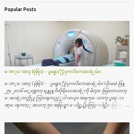
Popular Posts
ေဇာ္ေအာင္ (မုံရြာ) - ျမန္မာႏိုင္ငံပုဂၢလိကေဆးရံုမ်ား
ေဇာ္ေအာင္ (မုံရြာ) - ျမန္မာႏိုင္ငံပုဂၢလိကေဆးရံုမ်ား (မိုးမခ) ဇြန္
၂၅၊ ၂၀၁၆ မႏွစ္ကေတာ့ ရန္ကုန္ ဝိတိုရိယေဆးရံုကို မိတ္ေဆြတေယာက္
ေဆးရံုတက္လို႔ သြားၾကည့္ခဲ့ပါ တယ္။ အရက္ေသာက္ျခင္းဒ
ဏ္ေၾကာင့္ အသက္ ၅၀ အရြယ္မွာ ေပါင္ညႇပ္ရိုးတြင္း ခ်င္ဆီေတြ ကုန္ခ
မ္းသြားလို႔ အရိုးအစားထိုးကုသျခင္း လုပ္ပါတယ္။ အရိုးအထူးကု
ဆရာဝန္က ဝိတိုရိယေဟာ္တယ္လိုအခန္းမွာ တရက္ က်ပ္ ၃ ေသာင္းနဲ႔ေနေ
စၿပီး၊ အာရွေတာ္ဝင္ခြဲစိတ္ခန္းကို ငွားရမ္းခြဲစိတ္ အရိုးအစားထိုးကုပါတ
ယ္။ ေဆးစစ္၊ေဆးဝယ္၊ ခြဲစိတ္ကု၊ အရိုးအစားထိုးပစၥည္း စတဲ့စရိ