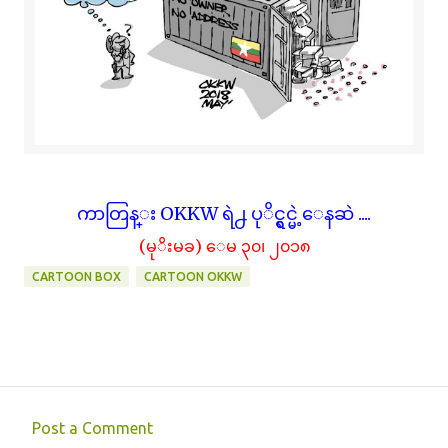
ကာတြန္း OKKW ရဲ႕ ပုိင္ရွင္မဲ့ေနဆဲ ....
(မုိးမခ) ေမ ၃၀၊ ၂၀၁၈
CARTOON BOX
CARTOON OKKW
Post a Comment