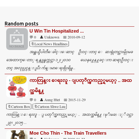
C
o
m
Random posts
m
U Win Tin Hospitalized ...
e
💬 0
👤 Unknown
📅 2010-09-12
n
🔖Local News Headlines
အန္အယ္ဒီပါတီေခါင္းေဆာင္ ဦး၀င္းတင္ ေဆးရုုံတင္ထားမိုုးမခ
t
အေထာက္ေတာ္ ရန္ကုုန္စက္တင္ဘာ ၁၂၊၂၀၁၀ ယေန႔ေန႔ခင္းက ဆရာဦး၀င္း
s
တင္ အလုုပ္ပင္ပန္းျပီး က်န္းမာေရးစိုုးရိမ္ရ...
ကာတြန္း ေရႊလူ - ျပတုိက္ၾကည့္ရမယ့္ .. အထ
က္အမိန္႔
💬 0
👤 Aung Htet
📅 2015-11-29
🔖Cartoon Box
🔖Cartoon Shwe Luu
ကာတြန္း ေရႊလူ - ျပတုိက္ၾကည့္ရမယ့္ .. အထက္အမိန္႔ (မုိးမခ) ႏုိ၀င္ဘာ
၂၉၊ ၂၀၁၅ ...
Moe Cho Thin - The Train Travellers
💬 0
👤 Unknown
📅 2009-01-22