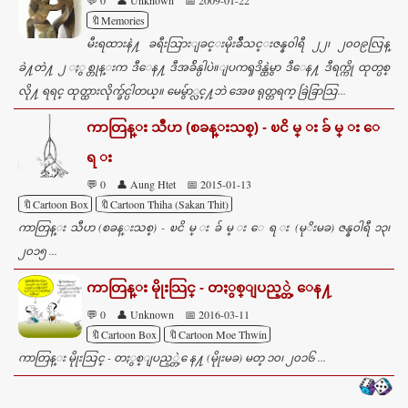
🔖Memories
မီးရထားနဲ႔ ခရီးသြားျခင္းမိုးခ်ဳိသင္းဇန္န၀ါရီ ၂၂၊ ၂၀၀၉လြန္
ခဲ႔တဲ႔ ၂ ႏွစ္တုန္းက ဒီေန႔ ဒီအခ်ိန္ပါပဲ။ျပကၡဒိန္ထဲမွာ ဒီေန႔ ဒီရက္ကို ထုတ္ပစ္
လို႔ ရရင္ ထုတ္ထားလိုက္ခ်င္ပါတယ္။ မေမွ်ာ္လင္႔ဘဲ အေဖ ရုတ္တရက္ ခြဲခြာသြ...
ကာတြန္း သီဟ (စခန္းသစ္) - ၿငိ မ္ း ခ် မ္ း ေ
ရ း
💬 0
👤 Aung Htet
📅 2015-01-13
🔖Cartoon Box
🔖Cartoon Thiha (Sakan Thit)
ကာတြန္း သီဟ (စခန္းသစ္) - ၿငိ မ္ း ခ် မ္ း ေ ရ း (မုိးမခ) ဇန္န၀ါရီ ၁၃၊
၂၀၁၅ ...
ကာတြန္း မိုုးသြင္ - တႏွစ္ျပည့္တဲ့ ေန႔
💬 0
👤 Unknown
📅 2016-03-11
🔖Cartoon Box
🔖Cartoon Moe Thwin
ကာတြန္း မိုုးသြင္ - တႏွစ္ျပည့္တဲ့ ေန႔ (မိုုးမခ) မတ္ ၁၀၊ ၂၀၁၆ ...