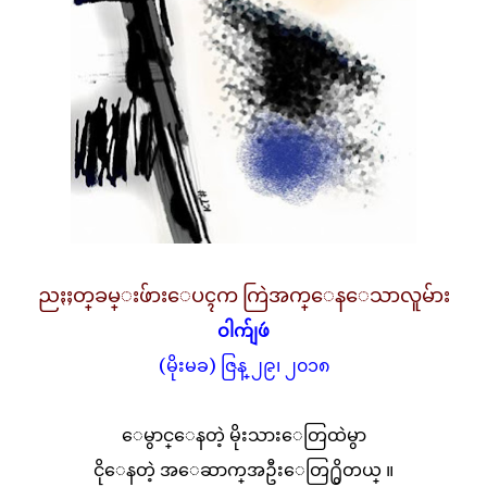
ညႏႈတ္​ခမ္​းဖ်ား​ေပၚက ကြဲအက္​​ေန​ေသာလူမ်ား
ဝါက်ျဖဴ
(မိုးမခ) ဇြန္ ၂၉၊ ၂၀၁၈
​ေမွာင္​​ေနတဲ့ မိုးသား​ေတြထဲမွာ
ငို​ေနတဲ့ အ​ေဆာက္​အဦး​ေတြ႐ွိတယ္​ ။