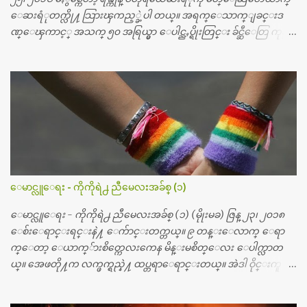
ေဆးရံုတက္လို႔ သြားၾကည့္ခဲ့ပါ တယ္။ အရက္ေသာက္ျခင္းဒ
ဏ္ေၾကာင့္ အသက္ ၅၀ အရြယ္မွာ ေပါင္ညႇပ္ရိုးတြင္း ခ်င္ဆီေတြ ကုန္ခ
မ္းသြားလို႔ အရိုးအစားထိုးကုသျခင္း လုပ္ပါတယ္။ အရိုးအထူးကု
ဆရာဝန္က ဝိတိုရိယေဟာ္တယ္လိုအခန္းမွာ တရက္ က်ပ္ ၃ ေသာင္းနဲ႔ေနေ
စၿပီး၊ အာရွေတာ္ဝင္ခြဲစိတ္ခန္းကို ငွားရမ္းခြဲစိတ္ အရိုးအစားထိုးကုပါတ
ယ္။ ေဆးစစ္၊ေဆးဝယ္၊ ခြဲစိတ္ကု၊ အရိုးအစားထိုးပစၥည္း စတဲ့စရိ
တ္ေတြနဲ႔ေဆးရံုမွာ ၂ ပတ္ေနထိုင္စရိတ္ သိန္း ၇၀ ေလာက္ ကုန္သြား
ပါတယ္။ သူငယ္ခ်င္းျဖစ္သူကို လာေတြ႔ရင္း ဟိုတယ္လို သန္႔ရွင္းသ
ပ္ရပ္တဲ့ ဝိတိုရိယေဆးရံုမွာ စီတီစကင္ နဲ႔ အမ္အာအိုင္1 စက္ခန္းကိုေ
တြ႔လို႔ေမးၾကည့္ေတာ့ တခါစမ္းရင္ က်ပ္တသိန္းေက်ာ္ က်သင့္
တယ္သိရပါတယ္။ တခါတေလ ကိုယ္လက္ေျခ၊ ဦးေႏွာက္ေတြ အေသး
ေမာင္လူေရး - ကိုကိုရဲ႕ ညီမေလးအခ်စ္ (၁)
စိတ္ၾကည့္လိုရင္ ဒီစက္ၾကီးေတြနဲ႔ စမ္းသပ္ရပါတယ္။ ခႏၱာကိုယ္အစိတ္ပို
င္း ကလီစာေတြကိုၾကည့္ရႈတဲ့ အာလထရာေဆာင္း2 စက္ေတြ
ေမာင္လူေရး - ကိုကိုရဲ႕ ညီမေလးအခ်စ္ (၁) (မိုုးမခ) ဇြန္ ၂၃၊ ၂၀၁၈
ကေတာ့ ေစ်းသိပ္မႀကီးလို႔ ျမန္မာျပည္ေဆးရံုတိုင္းရွိပါတယ္။
ေစ်းေရာင္းရင္းနဲ႔ ေက်ာင္းတက္တယ္။ ၉ တန္းေလာက္ ေရာ
တစ္ခါစမ္းရင္ က်ပ္တစ္ေသာင္းေလာက္ က်သင့္ပါတယ္။ စာေရးသူ လြ
က္ေတာ့ ေယာက္်ားစိတ္ကေလးကေန မိန္းမစိတ္ေလး ေပါက္လာတ
န္ခဲ့တဲ့ (၂)...
ယ္။ အေဖတို႔က လက္ဖက္ရည္နဲ႔ ထပ္တရာေရာင္းတယ္။ အဲဒါ ဝိုင္းကူ
တာေပါ့။ မိန္းကေလး အေပါင္းအသင္းလည္း မ်ားတယ္။ ငယ္ငယ္တု
န္းကေတာ့ အမေတြနဲ႔ ေနတာဆုိေတာ့ သနပ္ခါးေလးေတြ လိမ္း