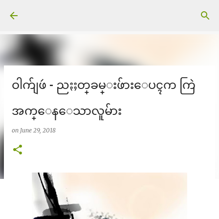
Skip to main content
ဝါက်ျဖဴ - ညႏႈတ္​ခမ္​းဖ်ား​ေပၚက ကြဲ
အက္​​ေန​ေသာလူမ်ား
on
June 29, 2018