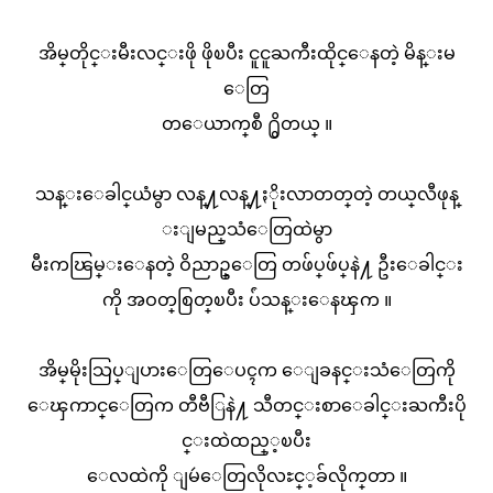
အိမ္​တိုင္​းမီးလင္​းဖို ဖိုၿပီး ငူငူႀကီးထိုင္​​ေနတဲ့ မိန္​းမ​
ေတြ
တ​ေယာက္​စီ ႐ွိတယ္​ ။
သန္​း​ေခါင္​ယံမွာ လန္​႔လန္႔ႏိုးလာတတ္​တဲ့ တယ္​လီဖုန္​
းျမည္​သံ​ေတြထဲမွာ
မီးကၽြမ္​း​ေနတဲ့ ဝိညာဥ္​​ေတြ တဖ်ပ္​ဖ်ပ္​နဲ႔ ဦး​ေခါင္​း
ကို အဝတ္​စြတ္​ၿပီး ပ်ံသန္​း​ေနၾက ။
အိမ္​မိုးသြပ္​ျပား​ေတြ​ေပၚက ​ေျခနင္​းသံ​ေတြကို
​ေၾကာင္​​ေတြက တီဗီြနဲ႔ သီတင္​းစာ​ေခါင္​းႀကီးပို
င္​းထဲထည္​့ၿပီး
​ေလထဲကို ျမဴ​ေတြလိုလႊင္​့ခ်လိုက္​တာ ။