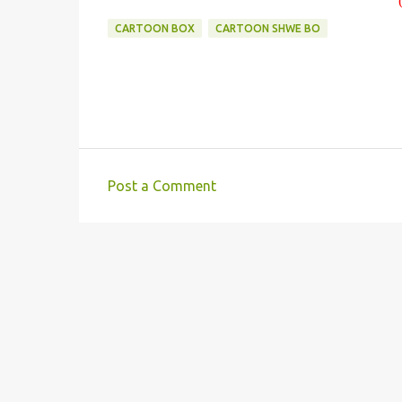
CARTOON BOX
CARTOON SHWE BO
Post a Comment
C
o
m
m
e
n
t
s