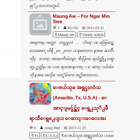
ဖုုိ႕ သေဘာတူပါ...
Maung Aw – For Ngar Min
Swe
💬 3
👤 Ko Oo
📅 2011-02-21
🔖Maung Aw
🔖Variety Article
အၾကမ္းဖက္တာ ဘယ္သူလဲ … ငါးမင္းေဆြေမာင္ၾ
သေဖေဖာ္ဝါရီ ၂၀၊ ၂၀၁၁ ယခုတေလာ နအဖ ႀကိဳး
ကိုင္ သတင္းစာႀကီးမ်ားမွာ စီးပြားေရးပိတ္ဆို႔ဒဏ္ခ
တ္မႈ ႐ုတ္သိမ္းေပးေရးအေၾကာင္း ေဆာင္းပါးမ်ား
ကို နအဖ အလိုေတာ္ရိမ်ားက အ႐ိုးကေလးပဲ...
ေဇယ်သုခ အရွင္နႏၵဝံသ
(Amarillo, Tx, U.S.A) - ေ
အာင္ျမင္ခ်င္လွ်င္ ေရွ႕သုိ႕ခ်ီ
ရာသီေရွ႕ေျပး ေဆာင္းေလေအး
💬 0
👤 Aung Htet
📅 2013-11-25
🔖Tx
🔖U.S.A)
🔖ေဇယ်သုခ အရွင္နႏၵဝံသ (Amarillo