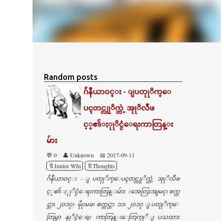
Random posts
ဂ်ဴနီယာ၀င္း - ျပတုုိက္ေ
ပၚတင္လုုိက္တဲ့ အုုိလီဖ
င့္၏ႏုုိင္ငံေရးကာတြန္း
မ်ား
💬 0
👤 Unknown
📅 2017-09-11
🔖Junior WIn
🔖Thoughts
ဂ်ဴနီယာ၀င္း - ျပတုုိက္ေပၚတင္လုုိက္တဲ့ အုုိလီဖ
င့္၏ႏုုိင္ငံေရးကာတြန္းမ်ား (အေတြးအျမင္၊ စက္တ
င္ဘာ၊ ၂၀၁၇) မိုုးမခ၊ စက္တင္ဘာ ၁၁၊ ၂၀၁၇ ျပတုုိက္ေ
တြမွာ နုုိင္ငံေရး ကာတြန္းေတြကုုိ ျပသထား