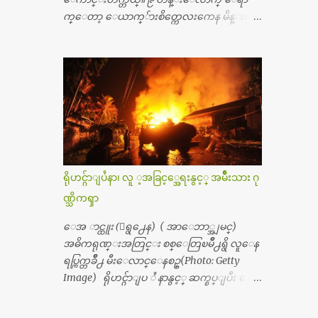
တာ့ တခါစမ္းရင္ က်ပ္တသိန္းေက်ာ္ က်သင့္တ
က္ေတာ့ ေယာက္်ားစိတ္ကေလးကေန မိန္းမစိ
ယ္သိရပါတယ္။ တခါတေလ ကိုယ္လက္ေျခ၊
တ္ေလး ေပါက္လာတယ္။ အေဖတို႔က လက္ဖက္ရ
ဦးေႏွာက္ေတြ အေသးစိတ္ၾကည့္လိုရင္ ဒီစက္ၾ
ည္နဲ႔ ထပ္တရာေရာင္းတယ္။ အဲဒါ ဝိုင္းကူ
ကီးေတြနဲ႔ စမ္းသပ္ရပါတယ္။ ခႏၱာကိုယ္အစိတ္ပို
တာေပါ့။ မိန္းကေလး အေပါင္းအသင္းလ
င္း ကလီစာေတြကိုၾကည့္ရႈတဲ့ အာလထ
ည္း မ်ားတယ္။ ငယ္ငယ္တုန္းကေတာ့ အမေတြနဲ႔
ရာေဆာင္း2 စက္ေတြကေတာ့ ေစ်းသိပ္မႀ
ေနတာဆုိေတာ့ သနပ္ခါးေလးေတြ လိမ္း
ကီးလို႔ ျမန္မာျပည္ေဆးရံုတိုင္းရွိပါတယ္။
တယ္။ ပန္းပန္တယ္။ မိန္းကေလး အဝတ္အစားေ
တစ္ခါစမ္းရင္ က်ပ္တစ္ေသာင္းေလာက္ က်သ
တြကိုလည္း ခုိးဝတ္တယ္။ မိန္းမစိတ္ရွိေတာ့
င့္ပါတယ္။ စာေရးသူ လြန္ခဲ့တဲ့ (၂)...
ရွိေပမယ့္ ကိုယ့္ကိုယ္ကို မိန္းမစိတ္ေပါက္မွန္း
သိတာက ၉ တန္း၊ ၁၀ တန္းေလာက္ကမွ။ ညီအ
ရိုဟင္ဂ်ာျပႆနာ၊ လူ ့အခြင့္အေရးနွင့္ အမ်ိဳးသား ဂု
စ္ကို ေမာင္နွမ အားလံုး ၆ ေယာက္ရွိတယ္။ အစ္ကို ၃
ဏ္သိကၡာ
ေယာက္၊ အစ္မ ႏွစ္ေယာက္။ အစ္ကိုေတြက
လည္း သူ႔ အေပါင္းအသင္းနဲ႔ သူဆိုေ
ေအ ာင္ထူး (ေရွ႕ေန) ( အာေဘာ္အျမင္)
တာ့ အမေတြနဲ႔ဘဲ ေပါင္းတယ္။ ျပီးေတာ့
အဓိကရုဏ္းအတြင္း စစ္ေတြၿမိဳ႕ရွိ လူေန
အေဖကလည္း ေယာက္်ားဆုိ ေယာ
ရပ္ကြက္တခ်ိဳ႕ မီးေလာင္ေနစဥ္(Photo: Getty
က္်ားေလးလုိဘဲ ေနေစခ်င္တယ္။ အေဖ့ကို
Image) ရိုဟင္ဂ်ာျပ ႆ နာနွင့္ ဆက္စပ္ျပီး ေ
ေၾကာက္လည္း ေၾကာက္ရတယ္။ ေယာ
ဒၚေအာင္ဆန္းစုၾကည္သည္ နိုဘယ္ဆုန ဲ႔ မထိုက္တ
က္်ားဘဝဆုိတာ ျမင့္ျမတ္တယ္ေပါ့။ ေယာ
န္ေၾကာင္း လူသိရွင္ၾကား စြပ္စြဲခ်က္ ေပၚထြ