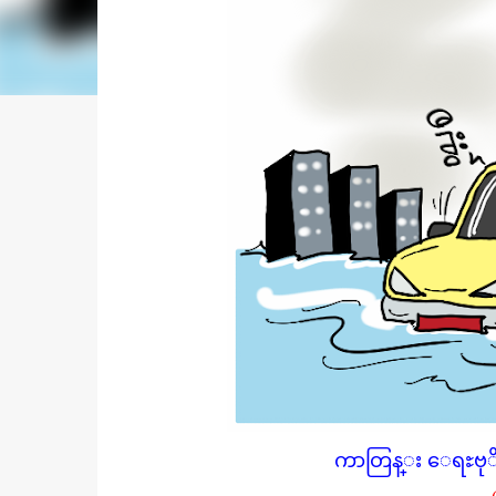
ကာတြန္း ေရႊဗုိလ္