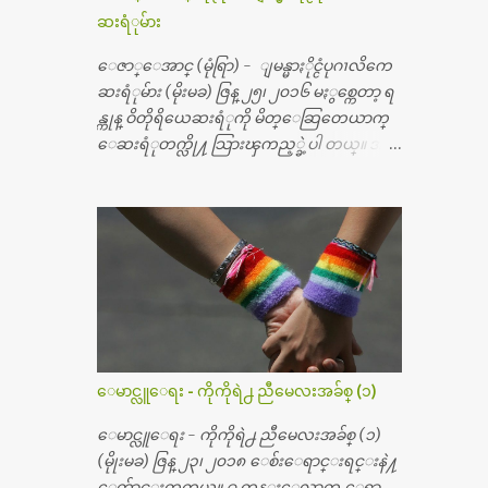
ဆးရံုမ်ား
ေဇာ္ေအာင္ (မုံရြာ) - ျမန္မာႏိုင္ငံပုဂၢလိကေ
ဆးရံုမ်ား (မိုးမခ) ဇြန္ ၂၅၊ ၂၀၁၆ မႏွစ္ကေတာ့ ရ
န္ကုန္ ဝိတိုရိယေဆးရံုကို မိတ္ေဆြတေယာက္
ေဆးရံုတက္လို႔ သြားၾကည့္ခဲ့ပါ တယ္။ အရ
က္ေသာက္ျခင္းဒဏ္ေၾကာင့္ အသက္
၅၀ အရြယ္မွာ ေပါင္ညႇပ္ရိုးတြင္း ခ်င္ဆီေတြ ကုန္ခ
မ္းသြားလို႔ အရိုးအစားထိုးကုသျခင္း လုပ္ပါ
တယ္။ အရိုးအထူးကု ဆရာဝန္က ဝိတိုရိယေဟာ္တ
ယ္လိုအခန္းမွာ တရက္ က်ပ္ ၃ ေသာင္းနဲ႔ေနေ
စၿပီး၊ အာရွေတာ္ဝင္ခြဲစိတ္ခန္းကို ငွားရမ္းခြဲစိ
တ္ အရိုးအစားထိုးကုပါတယ္။ ေဆးစစ္၊ေဆး
ဝယ္၊ ခြဲစိတ္ကု၊ အရိုးအစားထိုးပစၥည္း စတဲ့စရိ
တ္ေတြနဲ႔ေဆးရံုမွာ ၂ ပတ္ေနထိုင္စရိတ္ သိ
ေမာင္လူေရး - ကိုကိုရဲ႕ ညီမေလးအခ်စ္ (၁)
န္း ၇၀ ေလာက္ ကုန္သြားပါတယ္။ သူငယ္ခ်င္းျ
ဖစ္သူကို လာေတြ႔ရင္း ဟိုတယ္လို သန္႔ရွင္း
ေမာင္လူေရး - ကိုကိုရဲ႕ ညီမေလးအခ်စ္ (၁)
သပ္ရပ္တဲ့ ဝိတိုရိယေဆးရံုမွာ စီတီစကင္ နဲ႔ အမ္အာ
(မိုုးမခ) ဇြန္ ၂၃၊ ၂၀၁၈ ေစ်းေရာင္းရင္းနဲ႔
အိုင္1 စက္ခန္းကိုေတြ႔လို႔ေမးၾကည့္ေ
ေက်ာင္းတက္တယ္။ ၉ တန္းေလာက္ ေရာ