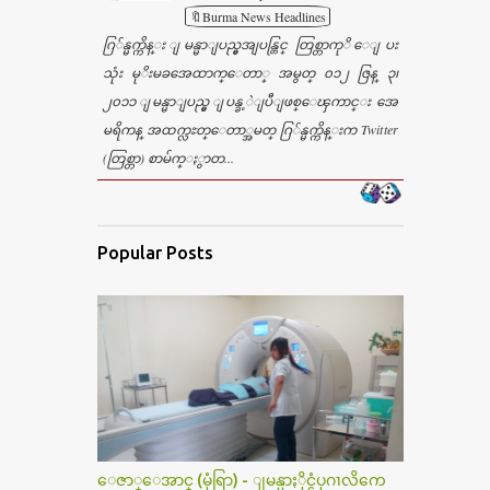
🔖Burma News Headlines
ဂြ်န္မက္ကိန္း ျမန္မာျပည္မွအျပန္တြင္ တြစ္တာကုိ ေျပး
သုံး မုိးမခအေထာက္ေတာ္ အမွတ္ ၀၁၂ ဇြန္ ၃၊
၂၀၁၁ ျမန္မာျပည္မွ ျပန္ခ့ဲျပီျဖစ္ေၾကာင္း အေ
မရိကန္ အထက္လႊတ္ေတာ္အမတ္ ဂြ်န္မက္ကိန္းက Twitter
(တြစ္တာ) စာမ်က္ႏွာတ...
Popular Posts
ေဇာ္ေအာင္ (မုံရြာ) - ျမန္မာႏိုင္ငံပုဂၢလိကေ