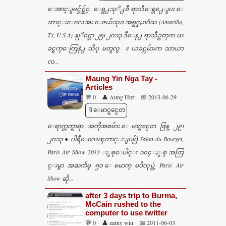
ေအာင္ျမင္ခ်င္လွ်င္ ေရွ႕သုိ႕ခ်ီ ရာသီေရွ႕ေျပး ေ
ဆာင္းေလေအး ေဇယ်သုခ အရွင္နႏၵဝံသ (Amarillo,
Tx, U.S.A) နုုိ၀င္ဘာ ၂၅၊ ၂၀၁၃ ဒီေန႕ ရာသီဥတုက ယ
ခင္ရက္ေတြနဲ႕ သိပ္ မတူလွ ။ ယခင္လမ်ားက သာယာ
လ...
Maung Yin Nga Tay -
Articles
💬 0
👤 Aung Htet
📅 2013-06-29
🔖ေမာင္ရင္ငေတ
ေရာက္တတ္ရာရာ အတိုအစမ်ား ေမာင္ရင္ငေတ ဇြန္ ၂၉၊
၂၀၁၃ ● ပါရီေလေၾကာင္းျပပြဲ Salon du Bourget,
Paris Air Show 2013 ႏွစ္ေပါင္း ၁၀၄ ႏွစ္ အတြ
င္းမွာ အႀကိမ္ ၅၀ ေၿမာက္ ၿပဳလုပ္တဲ့ Paris Air
Show ဆို...
after 3 days trip to Burma,
McCain rushed to the
computer to use twitter
💬 0
👤 zarny win
📅 2011-06-03