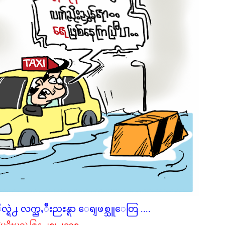
ရဲ႕ လက္ညႇဳိးညႊန္ရာ ေရျဖစ္သူေတြ ....