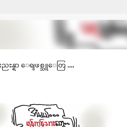
Skip to main content
ညႊန္ရာ ေရျဖစ္သူေတြ ....