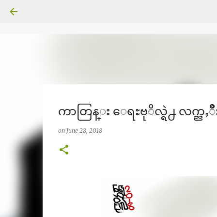
ကာတြန္း ေရႊဗုိလ္ရဲ႕ လက္ညႇဳိး
on
June 28, 2018