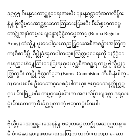
၁၉၄၅ ဂ်ပန္ေတာ္လွန္ေရးအၿပီး ျပန္ဝင္လာတဲ့အဂၤလိပ္မ်ား
နဲ႔ ဗိုလ္ခ်ဳပ္ေအာင္ဆန္းကေဆြးေႏြးၿပီး မ်ဳိးခ်စ္ဗမာ့တပ္မေ
တာ္ကိုအျမဲတမ္း ျမန္မာႏိုင္ငံတပ္မေတာ္ (Burma Regular
Army) ထဲသို႔ ပူးေပါင္းထည့္သြင္းအစီအစဥ္မ်ားအတြက္
ကႏၵီစာခ်ဳပ္ကို ခ်ဳပ္ဆိုခဲ့ၾကပါတယ္။ လြတ္လပ္ေရးကို ႏိုင္ငံေ
ရးနည္းနဲ႔ေဆြးေႏြးရယူမယ့္အစီအစဥ္အရ တပ္က ဗိုလ္ခ်ဳပ္ကႏု
တ္ထြက္ၿပီး တပ္ကို ဗိုလ္လက်္ာ (Burma Commision. ဘီ-စီ-နံပါတ္ -
၁) ေပးၿပီး ဦးေဆာင္ေစခဲ့ပါတယ္။ ဗမာ့ေသနတ္ကိုင္တပ္ရ
င္း မ်ားဖြဲ႕ၿပီး တပ္ရင္းမွဴးမ်ားက အဂၤလိပ္မ်ားျဖစ္ကာ ဒုရင္း
မွဴးမ်ားကေတာ့ မ်ဳိးခ်စ္တပ္ကလာတဲ့ ဗမာ့တပ္မွဴးမ်ားပါ။
ဗိုလ္ခ်ဳပ္ေအာင္ဆန္းအေနနဲ႔ ဗမာ့တပ္မေတာ္ကို အဆင့္အတန္း
မီ ပံုမွန္တပ္တရပ္ျဖစ္လာေရးအတြက္ ဘက္စံုကတည္ ေဆာ