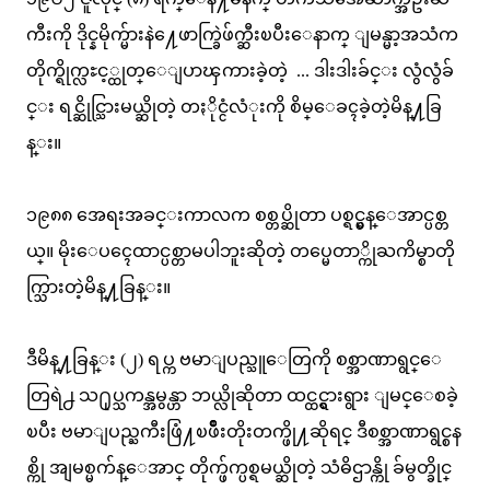
ကီးကို ဒိုင္နမိုက္မ်ားနဲ႔ေဖာက္ခြဲဖ်က္ဆီးၿပီးေနာက္ ျမန္မာ့အသံက
တိုက္ရိုက္လႊင့္ထုတ္ေျပာၾကားခဲ့တဲ့ ... ဒါးဒါးခ်င္း လွံလွံခ်
င္း ရင္ဆိုင္သြားမယ္ဆိုတဲ့ တႏိုင္ငံလံုးကို စိမ္ေခၚခဲ့တဲ့မိန္႔ခြ
န္း။
၁၉၈၈ အေရးအခင္းကာလက စစ္တပ္ဆိုတာ ပစ္ရင္မွန္ေအာင္ပစ္တ
ယ္။ မိုးေပၚေထာင္ပစ္တာမပါဘူးဆိုတဲ့ တပ္မေတာ္ကိုႀကိမ္စာတို
က္သြားတဲ့မိန္႔ခြန္း။
ဒီမိန္႔ခြန္း (၂) ရပ္က ဗမာျပည္သူေတြကို စစ္အာဏာရွင္ေ
တြရဲ႕ သ႐ုပ္သကန္အမွန္ဟာ ဘယ္လိုဆိုတာ ထင္ထင္ရွားရွား ျမင္ေစခဲ့
ၿပီး ဗမာျပည္ႀကီးဖြံ႔ၿဖိဳးတိုးတက္ဖို႔ဆိုရင္ ဒီစစ္အာဏာရွင္စန
စ္ကို အျမစ္မက်န္ေအာင္ တိုက္ဖ်က္ပစ္ရမယ္ဆိုတဲ့ သံဓိဌာန္ကို ခ်မွတ္ခိုင္