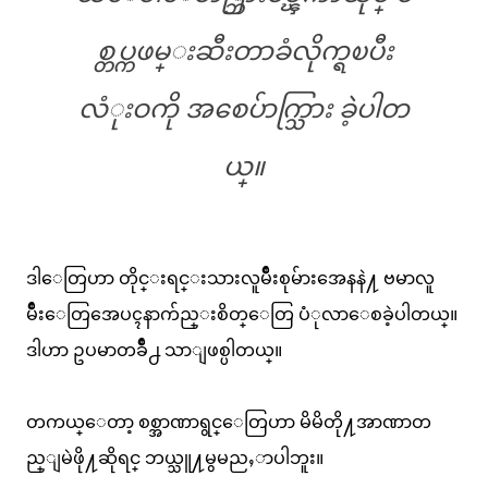
စ္တပ္ကဖမ္းဆီးတာခံလိုက္ရၿပီး
လံုးဝကို အစေပ်ာက္သြား ခဲ့ပါတ
ယ္။
ဒါေတြဟာ တိုင္းရင္းသားလူမ်ဳိးစုမ်ားအေနနဲ႔ ဗမာလူ
မ်ဳိးေတြအေပၚနာက်ည္းစိတ္ေတြ ပံုလာေစခဲ့ပါတယ္။
ဒါဟာ ဥပမာတခ်ိဳ႕ သာျဖစ္ပါတယ္။
တကယ္ေတာ့ စစ္အာဏာရွင္ေတြဟာ မိမိတို႔အာဏာတ
ည္ျမဲဖို႔ဆိုရင္ ဘယ္သူ႔မွမညႇာပါဘူး။