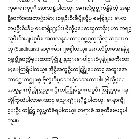
က္ေရးက္ုိ အားသန္ခဲ့ပါတယ္။ အဂၤလိပ္တပ္က က်န္ရွိခဲ့တဲ့ အရာ
ရွိႀကီးအေတာ္မ်ားမ်ား (စစ္ဦးစီးခ်ဳပ္ဗိုလ္ခ်ဳပ္ စမစ္ဒြန္း၊ ေလ
တပ္ဦးစီးခ်ဳပ္ ေစာရွီး႐ႈိး၊ ဗိုလ္ခ်ဳပ္ေစာၾကာဒိုး) ဟာ ကရင္
လူမ်ဳိးမ်ားျဖစ္ၿပီး၊ အဂၤလန္ေတာ္ဝင္စစ္တကၠသိုလ္ ဆင္းဟ
တ္ (Sandhuarst) ဆင္းမ်ားျဖစ္ပါတယ္။ အဂၤလိပ္မ်ားအေနနဲ႔
စစ္တပ္ကိုဆက္ထိမ္းထားႏိုင္ဖို႔ နည္းေပါင္းစံုနဲ႔ႀကိဳးစား
မႈေတြရွိပါတယ္။ အိုင္စီအက္စ္ဦးတင္ထြဋ္ကိုေတာင္ အထူးအေ
ဆာင္အေယာင္အျဖစ္ ဗိုလ္မွဴးခ်ဳပ္ေပးခဲ့ေသးတာပါ။ (ဗိုလ္ခ်ဳပ္ေ
အာင္ဆန္းကိုယ္တိုင္လည္း ဦးတင္ထြဋ္ကိုခ်ဥ္းကပ္ၿပီး လြတ္လပ္ေရး
တိုက္ပြဲထဲပါလာေအာင္ စည္း႐ံုးႏိုင္ခဲ့ပါတယ္။ ေနာက္ပို
င္းဦး တင္ထြဋ္ လုပ္ၾကံခံရပါတယ္။ တရားခံ အခုထိမေပၚပါ
ဘူး။)