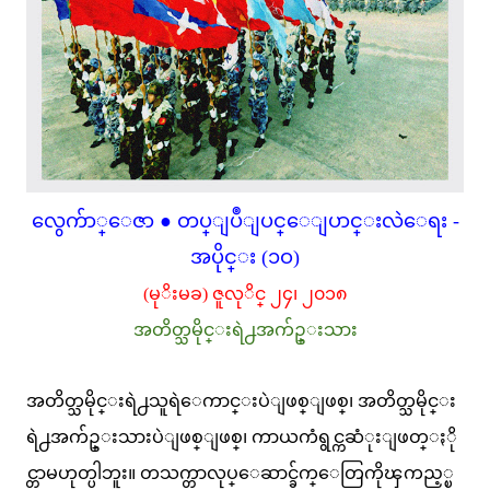
လွေက်ာ္ေဇာ ● တပ္ျပဳျပင္ေျပာင္းလဲေရး -
အပိုင္း (၁ဝ)
(မုိးမခ) ဇူလုိင္ ၂၄၊ ၂၀၁၈
အတိတ္သမိုင္းရဲ႕အက်ဥ္းသား
အတိတ္သမိုင္းရဲ႕သူရဲေကာင္းပဲျဖစ္ျဖစ္၊ အတိတ္သမိုင္း
ရဲ႕အက်ဥ္းသားပဲျဖစ္ျဖစ္၊ ကာယကံရွင္ကဆံုးျဖတ္ႏို
င္တာမဟုတ္ပါဘူး။ တသက္တာလုပ္ေဆာင္ခ်က္ေတြကိုၾကည့္ၿ