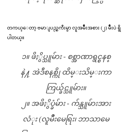
တကယ္ေတာ့ ဗမာျပည္ႀကီးမွာ လူအမ်ဳိးအစား (၂) မ်ဳိးပဲ ရွိ
ပါတယ္။
၁။ ဖိႏွိပ္သူမ်ား - စစ္အာဏာရွင္စနစ္
နဲ႔ အဲဒီစနစ္ကို ထိမ္းသိမ္းကာ
ကြယ္ခ်င္သူမ်ား။
၂။ အဖိႏွိပ္ခံမ်ား - က်န္သူမ်ားအား
လံုး (လူမ်ဳိးမေရြး၊ ဘာသာမေ