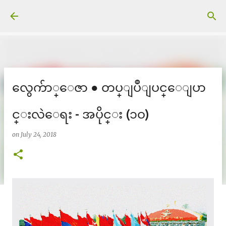
Skip to main content
လွေက်ာ္ေဇာ ● တပ္ျပဳျပင္ေျပာ
င္းလဲေရး - အပိုင္း (၁ဝ)
on
July 24, 2018