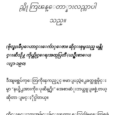
ည္ကို ကြၽန္ေတာ္နားလည္လာပါ
သည္။
(ဗိုလ္မွႈးခ်ဳပ္ေဟာင္းေက်ာ္ေဇာ။ ဆိုင္းစုမွသည္ မန္ဟို
င္းဆီသို႔ ကိုယ္တိုင္ေရးအထုပြတၱိ (ယဥ္မ်ဳိးစာေပ)
ႏွာ-၁၉ဝ)
ဒီအျဖစ္အပ်က္ေတြကိုၾကည့္ရင္ ဗမာျပည္ရဲ႕ေခတ္သစ္သမိုင္း
မွာ “နယ္ခ်ဲ႕အားကိုး၊ ပုဆိန္႐ိုး” အေစာဆံုးဘယ္သူျဖစ္ခဲ့တယ္
ဆိုတာ ျမင္ႏိုင္ပါတယ္။
တိုင္းရင္းသားအခ်င္းခ်င္းၾကား ေသြးခြဲမႈေတြစခဲ့