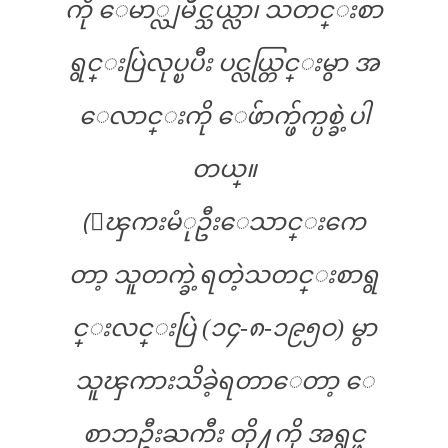
ကို ေမာ္လျမိဳင္သယ္လာ၊ သတင္းစာ
ရွင္းပြဲလုပ္ၿပီး ပင္လယ္တြင္းမွာ အ
ေလာင္းကို ေဖ်ာက္ဖ်က္ပစ္ခဲ့ပါ
တယ္။
(ေၾကးမံုဦးေသာင္းကေ
တာ့ သူတက္ခဲ့ရတဲ့သတင္းစာရွ
င္းလင္းပြဲ (၁၄-၈-၁၉၅ဝ) မွာ
သူၾကားသိခဲ့ရတာေတာ့ ေ
စာဘဦးႀကီး တို႔ကို အရွင္ဖ