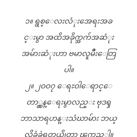
၁။ ရွစ္ေလးလံုးအေရးအခ
င္းမွာ အထိအခိုက္အက်အဆံုး
အမ်ားဆံုးဟာ ဗမာလူမ်ဳိးေတြ
ပါ။
၂။ ၂ဝဝ၇ ေရႊဝါေရာင္ေ
တာ္လွန္ေရးမွာလည္း ဗုဒၡ
ဘာသာရဟန္းသံဃာမ်ား ဘယ္
လိုခံခဲ့ရတယ္ဆိုတာ ၾကည့္ပါ။