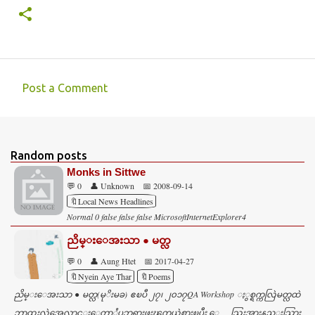
Post a Comment
C
o
m
Random posts
m
Monks in Sittwe
e
💬 0
👤 Unknown
📅 2008-09-14
n
🔖Local News Headlines
Normal 0 false false false MicrosoftInternetExplorer4
t
ညိမ္းေအးသာ ● မတ္လ
s
💬 0
👤 Aung Htet
📅 2017-04-27
🔖Nyein Aye Thar
🔖Poems
ညိမ္းေအးသာ ● မတ္လ(မုိးမခ) ဧၿပီ ၂၇၊ ၂၀၁၇QA Workshop ႏွစ္ရက္ကလြဲမတ္လထဲ
ဘာထူးလဲအေလာင္းေတာ္ကႆပဘုရားဖူးၾကယ္ပဲစားၿပီး ေသြးအားနည္းသြား