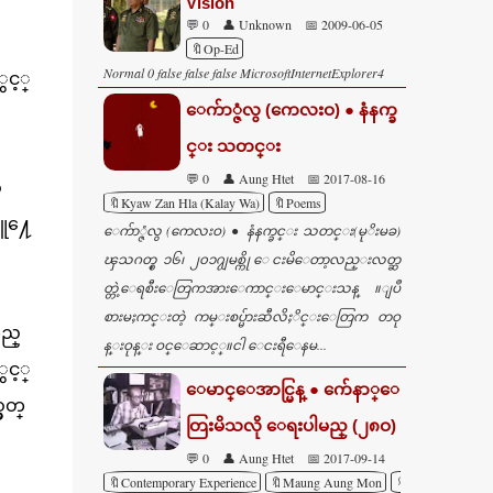
Vision
💬 0
👤 Unknown
📅 2009-06-05
🔖Op-Ed
Normal 0 false false false MicrosoftInternetExplorer4
ွင့္
ေက်ာ္ဇံလွ (ကေလးဝ) ● နံနက္ခ
င္း သတင္း
💬 0
👤 Aung Htet
📅 2017-08-16
္
🔖Kyaw Zan Hla (Kalay Wa)
🔖Poems
သူ႔ေ
ေက်ာ္ဇံလွ (ကေလးဝ) ● နံနက္ခင္း သတင္း(မုိးမခ)
ၾသဂတ္စ္ ၁၆၊ ၂၀၁၇ျမစ္ကို ေငးမိေတာ့လည္းလတ္ဆ
တ္တဲ့ေရစီးေတြကအားေကာင္းေမာင္းသန္ ။ျပဳ
စားမႈကင္းတဲ့ ကမ္းစပ္မ်ားဆီလိႈိင္းေတြက တဝု
သည္
န္းဝုန္း ဝင္ေဆာင့္။ငါ ေငးရီေနမ...
ွင့္
ေမာင္ေအာင္မြန္ ● က်ေနာ္ေ
ွတ္
တြးမိသလို ေရးပါမည္ (၂၈ဝ)
💬 0
👤 Aung Htet
📅 2017-09-14
🔖Contemporary Experience
🔖Maung Aung Mon
🔖Profiles