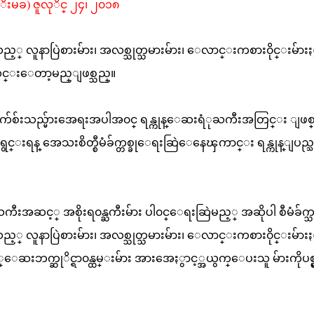
ုိးမခ) ဇူလုိင္ ၂၄၊ ၂၀၁၈
ာပြဲစားမ်ား၊ အလစ္သုတ္သမားမ်ား၊ ေလာင္းကစား၀ိုင္းမ်ားႏ
္းလင္းေတာ့မည္ျဖစ္သည္။
်ံက်ေစ်းသည္မ်ားအေရးအပါအ၀င္ ရန္ကုန္ေဆးရံုႀကီးအတြင္း ျဖစ
ရန္ အေသးစိတ္စီမံခ်က္တစ္ခုေရးဆြဲေနေၾကာင္း ရန္ကုန္ျပည္
းအဆင့္ အစိုးရ၀န္ႀကီးမ်ား ပါ၀င္ေရးဆြဲမည့္ အဆိုပါ စီမံခ်က္
ာပြဲစားမ်ား၊ အလစ္သုတ္သမားမ်ား၊ ေလာင္းကစား၀ိုင္းမ်ားႏ
ဆးဘက္ဆုိင္ရာ၀န္ထမ္းမ်ား အားအေႏွာင့္အယွက္ေပးသူ မ်ားကိုပစ္မ