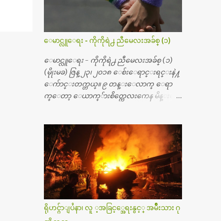
တ္ အရိုးအစားထိုးကုပါတယ္။ ေဆးစစ္၊ေဆး
ဝယ္၊ ခြဲစိတ္ကု၊ အရိုးအစားထိုးပစၥည္း စတဲ့စရိ
တ္ေတြနဲ႔ေဆးရံုမွာ ၂ ပတ္ေနထိုင္စရိတ္ သိ
ေမာင္လူေရး - ကိုကိုရဲ႕ ညီမေလးအခ်စ္ (၁)
န္း ၇၀ ေလာက္ ကုန္သြားပါတယ္။ သူငယ္ခ်င္းျ
ဖစ္သူကို လာေတြ႔ရင္း ဟိုတယ္လို သန္႔ရွင္း
ေမာင္လူေရး - ကိုကိုရဲ႕ ညီမေလးအခ်စ္ (၁)
သပ္ရပ္တဲ့ ဝိတိုရိယေဆးရံုမွာ စီတီစကင္ နဲ႔ အမ္အာ
(မိုုးမခ) ဇြန္ ၂၃၊ ၂၀၁၈ ေစ်းေရာင္းရင္းနဲ႔
အိုင္1 စက္ခန္းကိုေတြ႔လို႔ေမးၾကည့္ေ
ေက်ာင္းတက္တယ္။ ၉ တန္းေလာက္ ေရာ
တာ့ တခါစမ္းရင္ က်ပ္တသိန္းေက်ာ္ က်သင့္တ
က္ေတာ့ ေယာက္်ားစိတ္ကေလးကေန မိန္းမစိ
ယ္သိရပါတယ္။ တခါတေလ ကိုယ္လက္ေျခ၊
တ္ေလး ေပါက္လာတယ္။ အေဖတို႔က လက္ဖက္ရ
ဦးေႏွာက္ေတြ အေသးစိတ္ၾကည့္လိုရင္ ဒီစက္ၾ
ည္နဲ႔ ထပ္တရာေရာင္းတယ္။ အဲဒါ ဝိုင္းကူ
ကီးေတြနဲ႔ စမ္းသပ္ရပါတယ္။ ခႏၱာကိုယ္အစိတ္ပို
တာေပါ့။ မိန္းကေလး အေပါင္းအသင္းလ
င္း ကလီစာေတြကိုၾကည့္ရႈတဲ့ အာလထ
ည္း မ်ားတယ္။ ငယ္ငယ္တုန္းကေတာ့ အမေတြနဲ႔
ရာေဆာင္း2 စက္ေတြကေတာ့ ေစ်းသိပ္မႀ
ေနတာဆုိေတာ့ သနပ္ခါးေလးေတြ လိမ္း
ကီးလို႔ ျမန္မာျပည္ေဆးရံုတိုင္းရွိပါတယ္။
တယ္။ ပန္းပန္တယ္။ မိန္းကေလး အဝတ္အစားေ
တစ္ခါစမ္းရင္ က်ပ္တစ္ေသာင္းေလာက္ က်သ
တြကိုလည္း ခုိးဝတ္တယ္။ မိန္းမစိတ္ရွိေတာ့
င့္ပါတယ္။ စာေရးသူ လြန္ခဲ့တဲ့ (၂)...
ရွိေပမယ့္ ကိုယ့္ကိုယ္ကို မိန္းမစိတ္ေပါက္မွန္း
သိတာက ၉ တန္း၊ ၁၀ တန္းေလာက္ကမွ။ ညီအ
ရိုဟင္ဂ်ာျပႆနာ၊ လူ ့အခြင့္အေရးနွင့္ အမ်ိဳးသား ဂု
စ္ကို ေမာင္နွမ အားလံုး ၆ ေယာက္ရွိတယ္။ အစ္ကို ၃