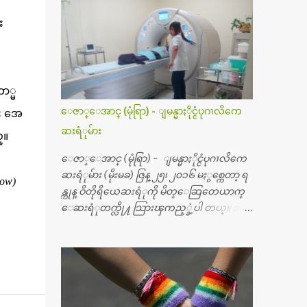
း
ာ္မ
ေဇာ္ေအာင္ (မုံရြာ) - ျမန္မာႏိုင္ငံပုဂၢလိကေ
ုး အေ
ဆးရံုမ်ား
္။
ေဇာ္ေအာင္ (မုံရြာ) - ျမန္မာႏိုင္ငံပုဂၢလိကေ
ဆးရံုမ်ား (မိုးမခ) ဇြန္ ၂၅၊ ၂၀၁၆ မႏွစ္ကေတာ့ ရ
ow)
န္ကုန္ ဝိတိုရိယေဆးရံုကို မိတ္ေဆြတေယာက္
ေဆးရံုတက္လို႔ သြားၾကည့္ခဲ့ပါ တယ္။ အရ
က္ေသာက္ျခင္းဒဏ္ေၾကာင့္ အသက္
၅၀ အရြယ္မွာ ေပါင္ညႇပ္ရိုးတြင္း ခ်င္ဆီေတြ ကုန္ခ
မ္းသြားလို႔ အရိုးအစားထိုးကုသျခင္း လုပ္ပါ
တယ္။ အရိုးအထူးကု ဆရာဝန္က ဝိတိုရိယေဟာ္တ
ယ္လိုအခန္းမွာ တရက္ က်ပ္ ၃ ေသာင္းနဲ႔ေနေ
စၿပီး၊ အာရွေတာ္ဝင္ခြဲစိတ္ခန္းကို ငွားရမ္းခြဲစိ