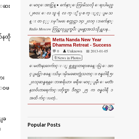
ေမာင္ေအာင္မြန္ ● က်ေနာ္ေတြးမိသလို ေရးပါမည္
 ေဆး
(၂၈ဝ)( ေ လ သူ ရဲ လ က္ ႏွိ ပ္ စ က္ ႏွင့္ ျမ သ
န္ း တ င့္္ )(မုိးမခ) စက္တင္ဘာ ၁၄၊ ၂ဝ၁၇ (၁)က်ေနာ္
Radio Moscow တြင္အလုပ္လုက္ၿပီး ျမန္မာ့အသံသို႔ျပန...
ေနထို
Metta Nanda New Year
Dhamma Retreat - Success
း
💬 0
👤 Unknown
📅 2013-01-05
🔖News in Photos
ေမတၱာနႏၵေက်ာင္း ႏွစ္သစ္ကူးတရားစခန္းပြဲ ေအာ
င္ျမင္စြာ စခန္းသိမ္းမိုးမခဓာတ္ပုံသတင္း၊ ဇန္န၀ါရီ ၅၊
ား
၂၀၁၃ဆန္ဖရန္ေဘးဧရိယာ၊ ဖရီးေမာင့္ျမိဳ့၊ ေမတၱာ
 ေဝဖ
နႏၵ၀ိဟာရေက်ာင္းတိုက္မွာ ဒီဇင္ဘာ ၂၅ က ဇန္န၀ါရီ ၁
အထိ က်င္းပတဲ့...
္ျခ
Popular Posts
။