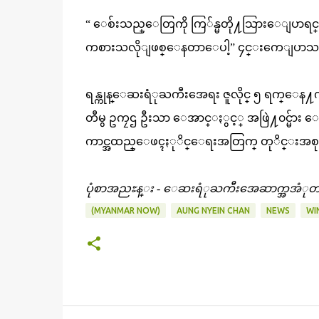
“ ေစ်းသည္ေတြကို ကြ်န္မတို႔သြားေျပာရင္ ခဏ
ကစားသလိုျဖစ္ေနတာေပါ့” ၄င္းကေျပာသ
ရန္ကုန္ေဆးရံုႀကီးအေရး ဇူလိုင္ ၅ ရက္ေန႔
တီမွ ဥကၠဌ ဦးသာ ေအာင္ႏွင့္ အဖြဲ႔၀င္မ်ား ေဆးရံ
ကာင္အထည္ေဖၚႏုိင္ေရးအတြက္ တုိင္းအ
ပုံစာအညႊန္း - ေဆးရံုႀကီးအေဆာက္အအံုတစ္ခု၏ 
(MYANMAR NOW)
AUNG NYEIN CHAN
NEWS
WI