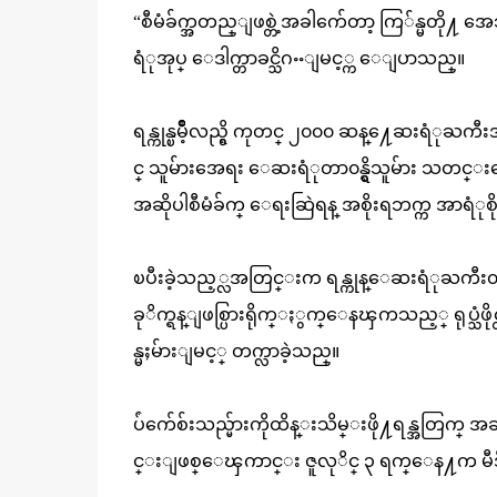
“စီမံခ်က္အတည္ျဖစ္တဲ့အခါက်ေတာ့ ကြ်န္မတ
ရံုအုပ္ ေဒါက္တာခင္သိဂႌျမင့္က ေျပာသည္။
ရန္ကုန္ၿမိဳ့လည္ရွိ ကုတင္ ၂၀၀၀ ဆန္႔ေဆးရံုႀကီ
င္ သူမ်ားအေရး ေဆးရံုတာ၀န္ရွိသူမ်ား သတင္း
အဆိုပါစီမံခ်က္ ေရးဆြဲရန္ အစိုးရဘက္က အာရံုစ
ၿပီးခဲ့သည့္လအတြင္းက ရန္ကုန္ေဆးရံုႀကီး၀
ခုိက္ရန္ျဖစ္ပြားရိုက္ႏွက္ေနၾကသည့္ ရုပ္သံဖိုင
န္မႈမ်ားျမင့္ တက္လာခဲ့သည္။
ပ်ံက်ေစ်းသည္မ်ားကိုထိန္းသိမ္းဖို႔ရန္အတြက္
င္းျဖစ္ေၾကာင္း ဇူလုိင္ ၃ ရက္ေန႔က မီဒီ