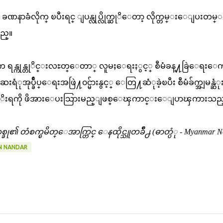
နာခံလိုက္ ၿပီးရင္ ျပန္လုပ္လိုက္ဆုိေတာ့ လိုက္တမ္းေျပးတမ္
ည္။
က ရန္ကုန္တုိင္းလႊတ္ေတာ္ လူမႈေရးႏွင့္ စီမံခန္႔ခြဲေရးေက
ုအုပ္ခ်ဳပ္ေရးအဖြဲ႔၀င္မ်ားနွင့္ ေတြ႔ဆံုခဲ့ၿပီး စီမံခ်က္အျမန္ဆံ
စုိးရကို ဖိအားေပးသြားမည္ျဖစ္ေၾကာင္းေျပာၾကားသည
တံစက္ၿမိတ္ေအာက္တြင္ ေနထိုင္သူတခ်ဳိ႕ (ဓာတ္ပံု - Myanmar N
N NANDAR