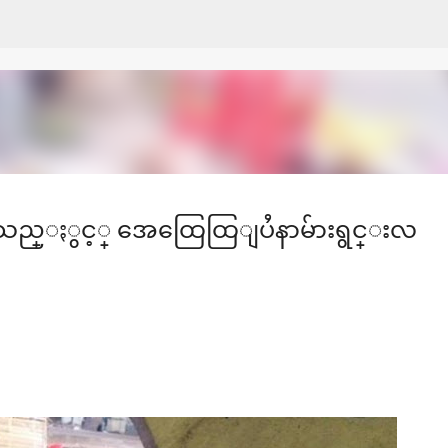
Skip to main content
စ်းသည္ႏွင့္ အေထြေထြျပႆနာမ်ားရွင္းလ