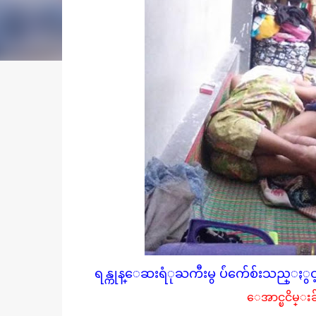
ရန္ကုန္ေဆးရံုႀကီးမွ ပ်ံက်ေစ်းသည္ႏ
ေအာင္ၿငိမ္းခ