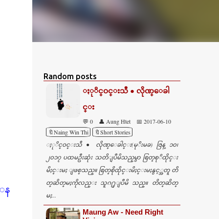
Random posts
ႏုိင္ဝင္းသီ ● လိုဏ္ေခါ
င္း
💬 0
👤 Aung Htet
📅 2017-06-10
🔖Naing Win Thi
🔖Short Stories
ႏုိင္ဝင္းသီ ● လိုဏ္ေခါင္း(မုိးမခ) ဇြန္ ၁၀၊
၂၀၁၇ ပထမဦးဆုံး သတိျပဳမိသည္​မွာ စြတ္​စုိထိုင္​း
မိႈင္​းမႈ ျဖစ္​သည္​။ စြတ္​စိုထိုင္​းမိႈင္​းမႈနွင့္အတူ တိ
တ္​​ဆိတ္​မႈကိုလည္​း သူဂ႐ုျပဳမိ သည္။ တိတ္​ဆိတ္​
ဲေန
မႈ...
Maung Aw - Need Right