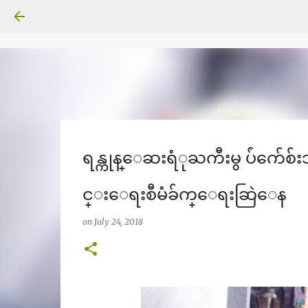
ရန္ကုန္ေဆးရံုႀကီးမွ ပ်ံက်ေ
င္းေရးစီမံခ်က္ေရးဆြဲေန
on
July 24, 2018