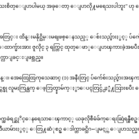
ို႔ အေသးစိတ္ေျပာပါမယ္ အခုေတာ့ ေျပာလို႔မရေသးပါဘူး” ဟု
းအတြင္း ထိန္းမနိုင္သိမ္းမရျဖစ္ေနသည့္ ေစ်းသည္မ်ားႏွင့္ ပ်ံက်
ေထာက္မ်ားအား ဇူလိုင္ ၃ ရက္တြင္ ထုတ္ေဖာ္ေျပာၾကားခဲ့အၿပီ
ိုက္လာျခင္းျဖစ္သည္။
န္း၊ အေထြေထြကုသေဆာင္ (၁) အနီးတြင္ ပ်ံက်ေစ်းသည္မ်ားအၾက
္တစ္ခု လူမႈကြန္ယက္ ေဖ့ဘြတ္စ္စာမ်က္ႏွာေပၚတြင္ပ်ံ႕ႏွံံ႔သြားၿပီး
 အခက္အခဲရင္ဆုိင္ေနရေသာေၾကာင့္ ယခုလိုစီမံခ်က္ေရးဆြဲရန္စီစဥ
ယာမ်ားႏွင့္ ေတြ႔ဆံုစဥ္ ေဒါက္တာခင္သိဂႌျမင့္က ေျပာသည္