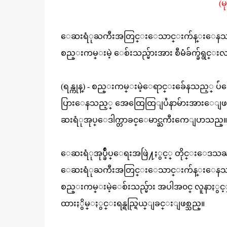
(မ
ေဆးရံုႀကီးအတြင္းေသာင္းက်န္းေနသည့္ လူန
စည္းကမ္းမဲ့ ေစ်းသည္မ်ားအား စီမံခ်က္ခ်ရွင
(ရန္ကုန္) - စည္းကမ္းမဲ့ေရာင္းခ်ေနသည့္ ပ
ပြားေနသည့္ အေထြေထြျပႆနာမ်ားအားေျဖရွင္း
ဆးရံုအုပ္ေဒါက္တာခင္ေမာင္ႀကီးကေျပာသည္။
ေဆးရံုအုပ္ခ်ဳပ္ေရးအဖြဲ႔ႏွင့္ တိုင္းေဒသႀကီ
ေဆးရံုႀကီးအတြင္းေသာင္းက်န္းေနသည့္ လူန
စည္းကမ္းမဲ့ေစ်းသည္မ်ား အပါအ၀င္ လူနာႏွင့္ေ
ထားႏွိမ္ႏွင္းရန္ရည္ရြယ္ျခင္းျဖစ္သည္။