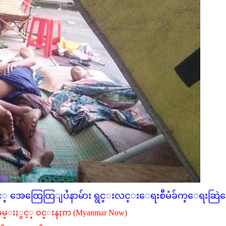
ွင့္ အေထြေထြျပႆနာမ်ား ရွင္းလင္းေရးစီမံခ်က္ေရးဆြ
်မ္းႏွင့္ ဝင္းနႏၵာ (Myanmar Now)