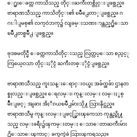
ေ႐ွးေခတ္က ကာသိသည္ တိုင္းႀကီးတစ္တိုင္းျဖစ္သည္။
ဗာရာဏသီသည္ ကာသိတိုင္း၏ ၿမိဳ႕ေတာ္ျဖစ္သည္။ ဂ
ဂၤါျမစ္၏ လက္ဝဲဘက္၌ လျခမ္းသဏၭာန္တည္႐ွိေသာ
ၿမိဳ႕တစ္ၿမိဳ႕ ျဖစ္သည္။
ဗုဒၶမတိုင္မီ ေခတ္ကကာသိတိုင္းသည္ လြတ္လပ္ေသာ စည္ပင္ႂ
ကြယ္ဝေသာ တိုင္းႏိုင္ငံ ႀကီးတစ္ႏိုင္ငံျဖစ္သည္။
ဗာရာဏသီသည္ ကူးသန္းေရာင္းဝယ္မႈ အခ်က္အခ်ာ ဌာနတ
စ္ခုလည္းျဖစ္သည္။ ေရလမ္း၊ ကုန္းလမ္း လမ္းႏွစ္
မ်ိဳးျဖင့္ အျခား အိႏိၵယၿမိဳ႕မ်ားသို႔ သြားနိုင္သည္။
ဗာရာဏသီမွ ကုန္းလမ္းျဖင့္သြားၾကေသာ ကုန္သည္တို႔
သည္ လမ္းခရီး၌ၾကမ္းတမ္း ေသာေတာႀကီးမ်ား
႐ွိေသာေၾကာင့္ ခက္ခက္ခဲခဲ သြားၾကရသည္။