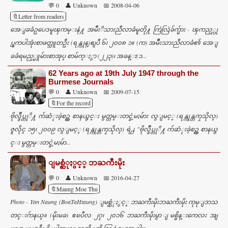
💬 0
👤 Unknown
📅 2008-04-06
🔖Letter from readers
အေျခခံဥပေဒမူၾကမ္းနဲ႔ အမ်ဳးိသားညီလာခံမူတို႔ ကြဲလြဲခ်က္မ်ား - ၾကည့္လု
ပ္ၾကပါအုံးစာဖတ္သူတဦး (ရန္ကုန္)ဧျပီ ၆၊ ၂၀၀၈ ၁။ (က) အမ်ိဳးသားညီလာခံ၏ အေျ
ခခံရမည့္မူမ်ားစာအုပ္ စာမ်က္ႏွာ (၂၂၃)၊ အခန္း(၁...
62 Years ago at 19th July 1947 through the
Burmese Journals
💬 0
👤 Unknown
📅 2009-07-15
🔖For the record
ဗိုလ္ခ်ဳပ္တုိ႔ က်ဆံုးခဲ့စဥ္က စာနယ္ဇင္း မွတ္တမ္းတင္ခဲ့မႈမ်ား လွျမင့္ (ရန္ကုန္တကၠသိုလ္)
ဇူလိုင္ ၁၅၊ ၂၀၀၉ လွျမင့္ (ရန္ကုန္တကၠသိုလ္) ရဲ႕ "ဗိုလ္ခ်ဳပ္တုိ႔ က်ဆံုးခဲ့စဥ္က စာနယ္ဇ
င္း မွတ္တမ္းတင္ခဲ့မႈမ်ာ...
ျမစ္ဆံုႏွင့္ ဘႀကီးမိုး
💬 0
👤 Unknown
📅 2016-04-27
🔖Maung Moe Thu
Photo - Yan Naung (BoaTaHtaung) ျမစ္ဆံုႏွင့္ ဘႀကီးမိုးဘႀကီးမိုး ကုမုျဒာသ
တင္းဂ်ာနယ္။ (မိုးမခ) ဧၿပီလ ၂၇၊ ၂၀၁၆ ဘႀကီးမိုးမွာ ျမစ္မိန္းကေလး အျ