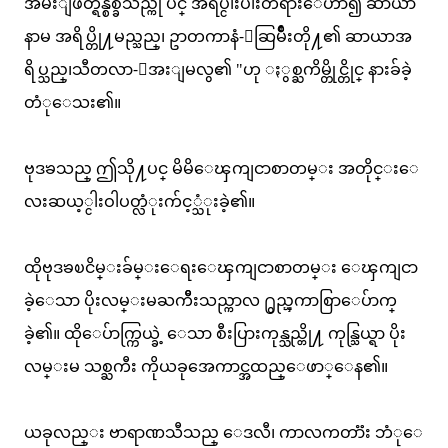
အမ်ိဳးျဖဳတ္ရန္စစ္ခ်ီသည္ကို ပင္ အရိပ္ငါးပါးတရားေဟာ၍ ဆာယာ
နာမ အရိပ္တို႔မည္သည္၊ ဥာတကာနံ-ေဆြမ်ိဳးတို႔၏ ဆာယာအ
ရိပ္သည္၊သီတလာ-ေအးျမလွ၏ "ဟု ႏွစ္ႀကိမ္တိုင္တိုင္ နားခ်ခဲ့
တံုေသး၏။
ဗုဒၶသည္ ဤသို႔ပင္ မိမိေၾကျငာစာတမ္း အတိုင္းေ
လးဆယ့္ငါးဝါပတ္လံုးက်င့္သံုးခဲ့၏။
ထိုဗုဒၶၿငိမ္းခ်မ္းေရးေၾကျငာစာတမ္း ေၾကျငာ
ခဲ့ေသာ ပိုးလမ္းမႀကိီးသည္ကာလ ႐ွည္ၾကာစြာေပ်ာက္
ခဲ့၏။ ထိုေပ်ာက္ကြယ္ခဲ့ ေသာ စီးပြားကုန္သည္တို႔ ကုန္သြယ္ရာ ပိုး
လမ္းမ သစ္ႀကီး ကိုယခုအေကာင္အထည္ေဖာ္ေန၏။
ယခုလည္း ဗာရာဏသီသည္ ေဒလီ၊ ကာလကတာၱး ဘံုေ