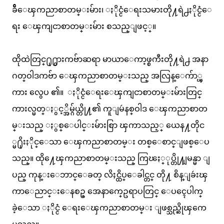
ခ်ီေၾကညာစာတမ္းမ်ား၊ ႏိုင္ငံေရးသမားတို႔ရဲ႕ႏိုင္ငံေ
ရး ေၾကျငာစာတမ္းမ်ား စသည္ျဖင့္။
ထိုထဲတြင္႐ု႐ွားကဗ်ာဆရာ မာယာေကာ့ဖ္စကီးတို႔ရဲ႕ အနာ
ဂတ္ဝါဒကဗ်ာ ေၾကညာစာတမ္းသည္ အလြန္ေက်ာ္ၾ
ကား လွေပ ၏။ ႏိုင္ငံေရးေၾကျငာစာတမ္းမ်ားတြင္
ကားလ္မတ္ႏွင့္အိမ္ဂ်ယ္တို႔၏ ကူျမဴနစ္ဝါဒ ေၾကညာစာတ
မ္းသည္ ႏွစ္ေပါင္းမ်ားစြာ ၾကာသည့္ ယေန႔တိုင
္မ႐ိုးႏိုင္ေသာ ေၾကညာစာတမ္း တစ္ေစာင္ျဖစ္ေပ
သည္။ ထို႔ေၾကညာစာတမ္းသည္ ကြၽႏ္ုပ္တို႔ျမန္မာ ျ
ပည္ ကုန္းေဘာင္ေခတ္ လိႈင္ထိပ္ေခါင္တင္ တို႔ စိန္ျခဴးၾ
ကာေညာင္းေနစဥ္ အေနာက္ဥေရာပတြင္ ေပၚေပါက္
ခဲ့ေသာ ႏိုင္ငံ ေရးေၾကညာစာတမ္း ျဖစ္သည္ဆိုၾကေ