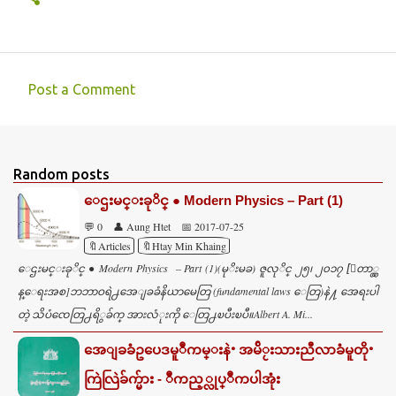
Post a Comment
C
o
m
Random posts
m
ေဌးမင္းခုိင္ ● Modern Physics – Part (1)
e
💬 0
👤 Aung Htet
📅 2017-07-25
n
🔖Articles
🔖Htay Min Khaing
t
ေဌးမင္းခုိင္ ● Modern Physics – Part (1)(မုိးမခ) ဇူလုိင္ ၂၅၊ ၂၀၁၇ [ေတာ္လွ
s
န္ေရးအစ]ဘဘာဝရဲ႕အေျခခံနိယာမေတြ (fundamental laws ေတြ)နဲ႔ အေရးပါ
တဲ့ သိပံၸေတြ႕ရိွခ်က္ အားလံုးကို ေတြ႕ၿပီးၿပီ။Albert A. Mi...
အေျခခံဥပေဒမူဳကမ္းနဲႚ အမ်ိႂးသားညီလာခံမူတိုႚ
ကြဲလြဲခ်က္မ်ား - ဳကည့္လုပ္ဳကပါအုံး