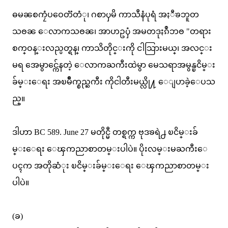
ဓမၼစကၠံပဝေတၱတံု၊ ဂစာၦမိ ကာသီနံပုရံ အႏီၶဘူတ
သႎၼ ေလာကသႎၼ၊ အာဟဥၦံ အမတဒုႏၵဳဘႎ "တရား
စက္ဝန္းလည္ပတ္ရန္၊ ကာသိတိုင္းကို ငါသြားမယ္၊ အလင္း
မရ အေမွာင္က်ေနတဲ့ ေလာကႀကီးထဲမွာ မေသရာအမွန္ၿငိမ္း
ခ်မ္းေရး အၿမိဳက္စည္ႀကီး ကိုငါတီးမယ္လို႔ ေျပာခဲ့ေပသ
ည္။
ဒါဟာ BC 589. June 27 မတိုင္မီ တစ္ရက္က ဗုဒၶရဲ႕ ၿငိမ္းခ်
မ္းေရး ေၾကညာစာတမ္းပါပဲ။ ပိုးလမ္းမႀကီးေ
ပၚက အတိုဆံုး ၿငိမ္းခ်မ္းေရး ေၾကညာစာတမ္း
ပါပဲ။
(ခ)