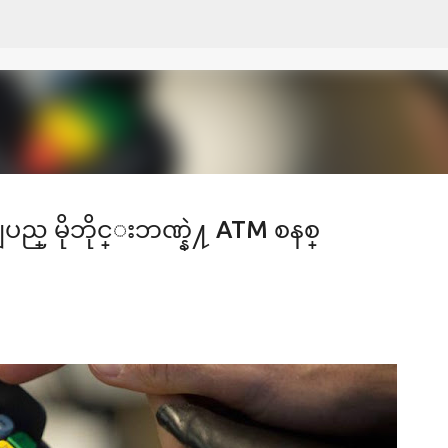
Skip to main content
ပည္ မိုဘိုင္းဘဏ္နဲ႔ ATM စနစ္