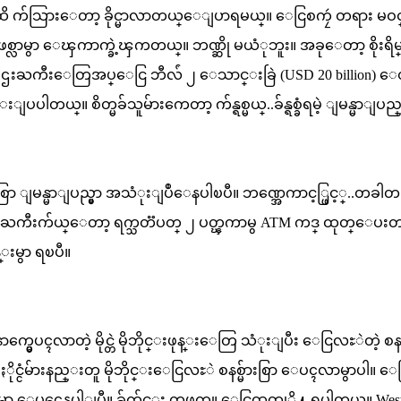
 ထိ က်သြားေတာ့ ခိုင္မာလာတယ္ေျပာရမယ္။ ေငြစကၠဴ တရား မဝင
္လာမွာ ေၾကာက္ခဲ့ၾကတယ္။ ဘဏ္ဆို မယံုဘူး။ အခုေတာ့ စိုးရိမ
းႀကီးေတြအပ္ေငြ ဘီလ်ံ ၂ ေသာင္းခြဲ (USD 20 billion) ေ
ပါတယ္။ စိတ္မခ်သူမ်ားကေတာ့ က်န္ရစ္မယ္..ခ်န္ရစ္ခံရမဲ့ ျမန္မာျပည
်ားစြာ ျမန္မာျပည္မွာ အသံုးျပဳေနပါၿပီ။ ဘဏ္အေကာင့္ဖြင့္..တခ
ီးက်ယ္ေတာ့ ရက္သတၱပတ္ ၂ ပတ္ၾကာမွ ATM ကဒ္ ထုတ္ေပးတ
န္းမွာ ရၿပီ။
နာက္မွေပၚလာတဲ့ မိုင္တဲ မိုဘိုင္းဖုန္းေတြ သံုးျပီး ေငြလႊဲတဲ့ 
ုင္ငံမ်ားနည္းတူ မိုဘိုင္းေငြလႊဲ စနစ္မ်ားစြာ ေပၚလာမွာပါ။ ေ
ဲမွာ ေပၚေနပါျပီ။ ခ်က္ခ်င္း တဖက္လူ ေငြထုတ္လုိ႔ ရပါတယ္။ West