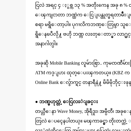
ငြလဲ အရင္ ၄ ႏွစ္က ၁၃ % အတိုးကေန အခု ၈ %
ေၾကျငာတာ ဘဏ္ထဲက ေငြျပန္ထုတ္မရတာမ်ိဳးျဖစ
စရာ မရွိေတာ့ပါ။ ပုဂၢလိကဘဏ္ေတြမွာ သူေဌ
ရွိေနၿပီလို႔ ဗဟို ဘဏ္က လႊတ္ေတာ္မွာ လာ႐ွင္းျပ
အနာဂါတ္ပါ။
အခုဆို Mobile Banking လူမ်ားစြာ.. ကုမၸဏီမ
ATM ကဒ္ျပား ထုတ္ေပးၾကတယ္။ (KBZ က ႀက
Online Bank ေလွ်ာက္ရင္ တနာရီနဲ႔ မိမိမိုဘိုင္းဖု
● ဘဏ္မဟုတ္တဲ့ ေငြလႊဲျခင္း
တယ္လီေနာ Wave Money, အိုရီဒူး၊ အမ္ပီတီ၊ အခုေ
တြလဲ ေပၚေနပါတယ္။ မၾကာခင္မွာ တိုးတက္တဲ့ ႏိ
လႊဲတဲ့ဆိုင္ေတြ အမ်ားျပား ရပ္ကြက္ထဲ၊ လမ္းထ