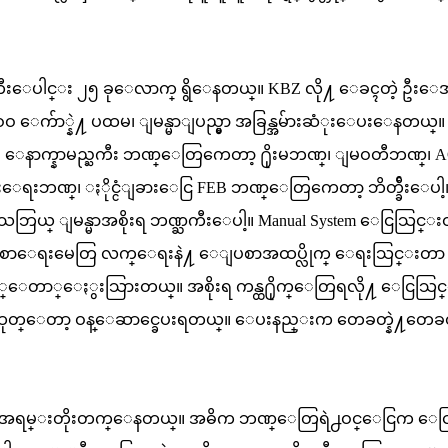
ႀကီးေပါင္း ၂၅ ခုေလာက္ ရွိေနတယ္။ KBZ လို႔ ေခၚတဲ့ ဦးေအာင
 ေက်ာ္နဲ႔ ပထမ၊ ျမန္မာျပည္မွာ အခြန္အမ်ားဆံုးေပးေနတယ္။
ေနာက္နာမည္ႀကီး ဘဏ္ေတြကေတာ့ ႐ိုးမဘဏ္၊ ျမဝတီဘဏ္၊ 
ားေရးဘဏ္၊ ႏိုင္ငံျခားေငြ FEB ဘဏ္ေတြကေတာ့ ဘိတ္ခ်ီးေပါ့
သဘြယ္ ျမန္မာအစိုးရ ဘဏ္ႀကီးေပါ့။ Manual System ေငြသြင္းထ
အတိုင္း စာေရးမေတြ လက္ေရးနဲ႔ ေျပစာအထပ္လိုက္ ေရးသြင္းတ
တာ္ေတာ္ေႏွးသြားတယ္။ အစိုးရ ကန္ထ႐ိုက္ေတြရလို႔ ေငြသြင
ငြ ထုတ္ေတာ့ ဝန္ေဆာင္ခေပးရတယ္။ ေပးနည္းက တေခတ္နဲ႔တေခ
ဏ္ေတြ အရမ္းတိုးတက္ေနတယ္။ အဓိက ဘဏ္ေတြရဲ႕ဝင္ေငြက ေင