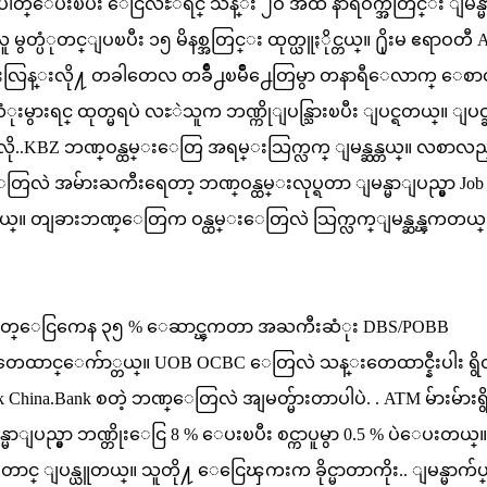
နံပါတ္ေပးၿပီး ေငြလႊဲရင္ သိန္း ၂ဝ အထိ နာရီဝက္အတြင္း ျမန္
ွတ္ပံုတင္ျပၿပီး ၁၅ မိနစ္အတြင္း ထုတ္ယူႏိုင္တယ္။ ႐ိုးမ ဧရာဝတီ
 လူမ်ားလြန္းလို႔ တခါတေလ တခ်ိဳ႕ၿမိဳ႕ေတြမွာ တနာရီေလာက္ ေစာ
ံုးမွားရင္ ထုတ္မရပဲ လႊဲသူက ဘဏ္ကိုျပန္သြားၿပီး ျပင္ရတယ္။ ျပင္
ာမလို..KBZ ဘဏ္ဝန္ထမ္းေတြ အရမ္းသြက္လက္ ျမန္ဆန္တယ္။ လစာလ
ဲ အမ်ားႀကီးရေတာ့ ဘဏ္ဝန္ထမ္းလုပ္ရတာ ျမန္မာျပည္မွာ Job
ယ္။ တျခားဘဏ္ေတြက ဝန္ထမ္းေတြလဲ သြက္လက္ျမန္ဆန္ၾကတယ္
အခြန္အျမတ္ေငြကေန ၃၅ % ေဆာင္ၾကတာ အႀကီးဆံုး DBS/POBB
္းတေထာင္ေက်ာ္တယ္။ UOB OCBC ေတြလဲ သန္းတေထာင္နီးပါး ရွ
ank China.Bank စတဲ့ ဘဏ္ေတြလဲ အျမတ္မ်ားတာပါပဲ. . ATM မ်ားမ်ားရ
ည္မွာ ဘဏ္တိုးေငြ 8 % ေပးၿပီး စင္ကာပူမွာ 0.5 % ပဲေပးတယ္။
ခေတာင္ ျပန္ယူတယ္။ သူတို႔ ေငြေၾကးက ခိုင္မာတာကိုး.. ျမန္မာက်