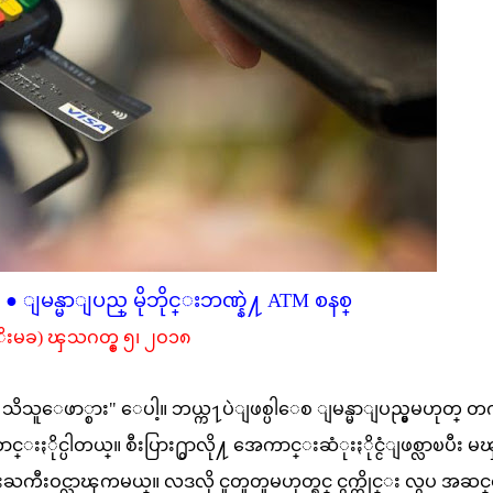
● ျမန္မာျပည္ မိုဘိုင္းဘဏ္နဲ႔ ATM စနစ္
ုိးမခ) ၾသဂတ္စ္ ၅၊ ၂ဝ၁၈
း သိသူေဖာ္စား" ေပါ့။ ဘယ္က႑ပဲျဖစ္ပါေစ ျမန္မာျပည္မွမဟုတ္ 
ကာင္းႏိုင္ပါတယ္။ စီးပြား႐ွာလို႔ အေကာင္းဆံုးႏိုင္ငံျဖစ္လာၿပီး
ႀကီးဝင္လာၾကမယ္။ လဒလို ငူတူတူမဟုတ္ရင္ ငွက္တိုင္း လွပ အဆ