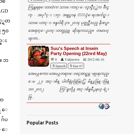
မာၿ
ကြန္ကရစ္ေတာထဲက သားေကာင္၊ ေလွာင္ခ်ဳိင့္ထဲက ခ်ဳိးငွ
 AGD
က္ - အပုိင္း (၁၇) အရွင္ဇဝန (ႏိုင္ငံေရးအက်ဥ္း
င့္ရတ
သားေဟာင္း) ဇန္န၀ါရီ ၃၁၊ ၂၀၁၄ ပုတ္သင္ညိဳသည္ နီးစပ္ရာ
အေရာင္ေျပာင္းတတ္သည္ဟု ဆိုၾကသည္။ တမာပင္
ခ ၅ဝ
ၾကာ...
ည္း
Suu's Speech at Insein
Party Opening (22nrd May)
💬 0
👤 Unknown
📅 2012-06-10
။ ဘ
🔖Speech
🔖Suu 67
အေမ႔စကား အေမ႔တရားေဒၚေအာင္ဆန္းစုုၾကည္၊
ေမ ၂၂၊ အင္းစိန္ ပါတီရုုံးခြဲဖြင့္ပြဲ မိန္႔ခြန္းဇြန္
၁၀၊ ၂၀၁၂ ကြ်န္မတို႔ အင္းစိန္ၿမိဳ႕နယ္ ရံုး
ဖြ...
ိတ
ွိ ေ
 ဂ်ပ
Popular Posts
ပ္ ေ