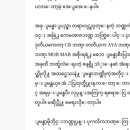
ပလာေတာ့မဲ့ အေျခအ ေနပါ။
အခု ျမန္မာျပည္မွာ တရားဝင္လည္ပတ္ေနတဲ့ ဘဏ္
ဝင္း အဖြဲ႕ ကေမၻာဇဘဏ္က ဘဏ္ခြဲေပါင္း ၄ဝဝ
ဒုတိယကေတာ့ CB ဘဏ္၊ တတိယက AYA ဘဏ္၊ 
ဘဏ္၊ MOB MAB အစိုးရရဲ႕ မစဘ ျမန္မာ့စီးပြ
အခုထိ ဘဏ္ခ်လံေရးတဲ့ စနစ္ကို သံုးေနဆဲ အံၾ
ယ္ဆိုလို႔ အထင္မေသးနဲ႔ ျမန္မာဘဏ္ဆိုတဲ့
မ္းျမန္တယ္။ အဲ..ေငြထုတ္ဖို႔ၾက ေတာ့ ေ
င္ အရမ္းျမန္ၿပီး လုပ္ငန္းအတြက္ ရစရာေ
တူပါ။ မဆိုင္လို႔ မေရးလိုေတာ့ပါ။
ျမန္မာ့မိုဘိုင္းဘဏ္လုပ္ငန္း ပုဂၢလိကဘ