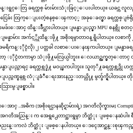
န္းရွင္ေတြ ခရက္တစ္ မ်ားမ်ားသံုးခြင့္ေပးပါတယ္။ ယခင္က လူလည
္ ေငြေခ်း ထြက္ေျပးတဲ့စနစ္ေၾကာင့္ အခုေခတ္မွာ ခရက္တစ္ျဗဴရို
းေအာင္ ထိန္းခ်ဳပ္ထားပါတယ္။ ျမန္မာျပည္မွာ MPU စနစ္ကို စတ
ျမန္မာမ်ား အက်င့္ကိုထိန္းဖို႔ အစိုးရမွာတာဝန္ ရွိပါတယ္။ လစာကို
အေမရိကန္ႏိုင္ငံလို) ၂ ပတ္တခါ လစာေပးေနၾကပါတယ္။ ျမန္မာခရက္
ာ့ ႏိုင္ငံတကာမွာ သံုးဖို႔မလြယ္ပါဘူး။ ေလယာဥ္လက္မွတ္ေတာင္ 
ာျပည္လာရင္ ခရက္တစ္ကဒ္နဲ႔ မဝယ္ၾကပါဘူး။ သူတုိ႔ခရက္တစ္ကဒ္ကို ဟက္
မန္မာျပည္ဘဏ္စနစ္က လံုျခံဳေရးအားနည္းတယ္လို႔ မွတ္ခ်က္ရွိပါတယ္။ တိ
ြားမွျဖစ္မွာပါ။
္ ..အဓိက (အစိုးရဌာနဆိုင္ရာမ်ားရဲ့) အဂတိလိုက္စားမႈ Corrupti
လက္ရွိ အဂတိအညြန္း က အေရွ႕ေတာင္အားရွမွာ ဘိတ္ဆံုး ျဖစ္ေနဆဲပါ။ စ
iness အညႊန္းကလဲ ဘိတ္ဆံုး ျဖစ္ေနပါတယ္။ ေဒၚေအာင္ဆန္းစုၾကည္အစ