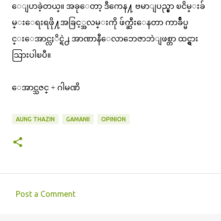
ေျပာခဲ့တယ္။ အခုေတာ့ ဒီကေန႔ ဗမာျပည္မွာ ၿငိမ္းခ်
မ္းေရးရဖို႔အခြင့္အလမ္းကို ဖ်က္ဆီးေနတာ ကာခ်ဳပ္မ
င္းေအာင္လႈိင္ရဲ႕ အာဏာနီေလာဘေဇာဘဲျဖစ္တာ ထင္ရွား
သြားပါၿပီ။
ေအာင္သဇင္ + ဂါမဏိ
AUNG THAZIN
GAMANII
OPINION
Post a Comment
C
o