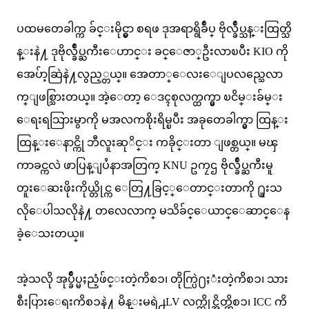
ပထမတေခါက္က ခ်င္းမိုင္မွာ စရဖ ဒုအရာရွိခ်ဳပ္ ဗိုလ္ခ်ဳပ္သန္းထြတ္သိ
န္းနဲ႔ ဒုဗိုလ္ခ်ဳပ္ႀကီးေဟာင္း ခင္ေဇာ္ဦးလာၿပီး KIO ကို
အေပ်ာ့ဆြဲနဲ႔လွည့္တယ္။ အေတာ္ေလးေျပလည္သေလာ
က္ျဖစ္သြားတယ္။ အဲ့ေတာ့ ေဒၚစုလက္ထက္မွာ ၿငိမ္းခ်မ္း
ေရးရသြားမွာကို မအလကစိုးရိမ္ၿပီး အခုတေခါက္မွာ ထြန္း
ထြန္းေနာင္ကို ဘီလူးဆုိင္း ကခိုင္းတာ ျဖစ္တယ္။ မၾ
ကာခင္ကလဲ ဖာပြန္ျပႆနာအတြက္ KNU ဥကၠဌ ဗိုလ္ခ်ဳပ္ႀကီးမူ
တူးေဆးဖိုးကိုယ္တိုင္က ေတြ႔ခြင့္ေတာင္းတာကို ႐ူးသ
လိုေပါသလိုနဲ႔ တလေလာက္ မသိခ်င္ေယာင္ေဆာင္ေန
ခဲ့ေသးတယ္။
အဲ့သလို အုပ္ခ်ဳပ္မႈညံ့ဖ်င္းတဲ့ကိစၥ၊ တိုက္ပြဲ႐ႈံးတဲ့ကိစၥ၊ သား
စီးပြားေရးကိစၥနဲ႔ မိန္းမရဲ႕LV လက္ကိုင္အိတ္ကိစၥ၊ ICC ကိ