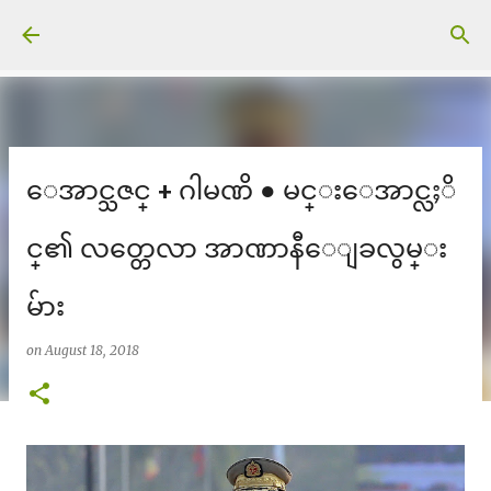
Skip to main content
ေအာင္သဇင္ + ဂါမဏိ ● မင္းေအာင္လႈိ
င္၏ လတ္တေလာ အာဏာနီေျခလွမ္း
မ်ား
on
August 18, 2018