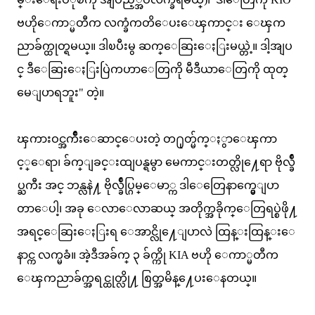
ဗဟိုေကာ္မတီက လက္ခံကတိေပးေၾကာင္း ေၾက
ညာခ်က္ထုတ္ရမယ္။ ဒါၿပီးမွ ဆက္ေဆြးေႏြးမယ္တဲ့။ ဒါ့အျပ
င္ ဒီေဆြးေႏြးပြဲကဟာေတြကို မီဒီယာေတြကို ထုတ္
မေျပာရဘူး" တဲ့။
ၾကားဝင္အက်ဳိးေဆာင္ေပးတဲ့ တ႐ုတ္မ်က္ႏွာေၾကာ
င့္ေရာ၊ ခ်က္ျခင္းထျပန္ရမွာ မေကာင္းတတ္လို႔ေရာ ဗိုလ္ခ်ဳ
ပ္ႀကီး အင္ ဘန္လနဲ႔ ဗိုလ္ခ်ဳပ္ဂြမ္ေမာ္က ဒါေတြေနာက္မွေျပာ
တာေပါ့၊ အခု ေလာေလာဆယ္ အတိုက္အခိုက္ေတြရပ္စဲဖို႔
အရင္ေဆြးေႏြးရ ေအာင္လို႔ေျပာလဲ ထြန္းထြန္းေ
နာင္က လက္မခံ။ အဲ့ဒီအခ်က္ ၃ ခ်က္ကို KIA ဗဟို ေကာ္မတီက
ေၾကညာခ်က္အရင္ထုတ္လို႔ စြတ္အမိန္႔ေပးေနတယ္။