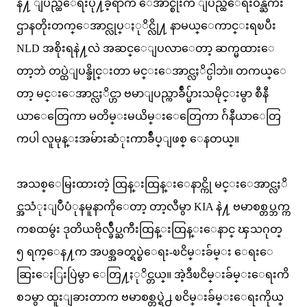
နဲ႔ ျပည္ထဲေရးပို႔ခဲ့ရာက ေအာင္စိုးက ျပည္ထဲေရးဝန္ႀကီး
ဌာနတိုးတက္ေအာင္လုပ္ႏုိင္လို႔ နာမယ္ေကာင္းရၿပီး
NLD အစိုးရနဲ႔လဲ အဆင္ေျပလာေတာ့ ဆက္မထားေ
တာ့ဘဲ တပ္ထဲျပန္ခိုင္းတာ မင္းေအာင္လႈိင္ပါဘဲ။ တကယ္ေ
တာ့ မင္းေအာင္လႈိင္ဟာ ဗမာျပည္ကာခ်ဳပ္မ်ားသမိုင္းမွာ စီနီ
ယာေတြေကာ မတိမ္းမယိမ္းေတြေကာ ဂ်ဴနီယာေတြ
ကပါ လူမုန္းအမ်ားဆံုးကာခ်ဳပ္ျဖစ္ ေနတယ္။
အသစ္ေမြးထားတဲ့ ထြန္းထြန္းေနာင္ကို မင္းေအာင္လႈိ
င္အသံုးျပဳပံုနမူနာကိုေတာ့ တာ့လီမွာ KIA နဲ႔ ဗမာစစ္တပ္ဘက္က
ကစထမွဴး ဒုတိယဗိုလ္ခ်ဳပ္ႀကီးထြန္းထြန္းေနာင္ ၾသဂုတ္
၅ ရက္ေန႔က အပစ္အခတ္ရပ္စဲေရး-ၿငိမ္းခ်မ္း ေရးေ
ဆြးေႏြးပြဲမွာ ေတြ႔ႏုိင္တယ္။ အဲ့ဒီၿငိမ္းခ်မ္းေရးကိ
စၥမွာ ထူးျခားတာက ဗမာစစ္တပ္ရဲ႕ ၿငိမ္းခ်မ္းေရးကိုယ္