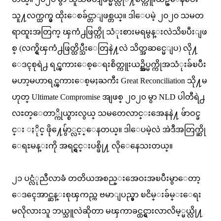
သူ႔လက္ထက္မွ ထိုးေစခ်င္တာျဖစ္တယ္။ ဒါေပမဲ့ ၂၀၂၀ သမတ
ရာထူးအတြက္ ၾကံ႕ဖြတ္ကို သံုးစားမရမွန္းလဲသိၿပီးျဖ
စ္ (လက္ရွိၾကံ႕ဖြတ္ထိပ္သီးေတြနဲ႔လဲ သိတ္အဆင္မေျပ) လို႔
ေဒၚစုရဲ႕ ရင္ၾကားေစ့ေရးစိတ္ကူးယဥ္အိပ္မက္ကိုအသံုးခ်ၿပီး
မဟာ့မဟာရင္ၾကားေစ့မႈႀကီး Great Reconciliation သို႔မ
ဟုတ္ Ultimate Compromise အျဖစ္ ၂၀၂၀ မွာ NLD ပါတီရဲ႕
လႊတ္ေတာ္ကိုယ္စားလွယ္ သမတေလာင္းအေနနဲ႔ ဖ်ာဝင္ခ
င္း ႏိုင္ ဖို႔ေမွ်ာ္လင့္ေနတယ္။ ဒါေပမဲ့လဲ အဲဒီအတြက္ဆို
ေရႊမန္းကို အရင္ရွင္းပစ္ဖို႔ လိုေနေသးတယ္။
၂၁ ပင္လံုညီလာခံ တတိယအစည္းအေဝးအၿပီးမွာေတာ့
ေဒၚေအာင္ဆန္းစုၾကည္က ဗမာျပည္မွာ ၿငိမ္းခ်မ္းေရး
မလိုလားသူ ဘယ္သူလဲဆိုတာ မၾကာခင္ထင္ရွားလာလိမ့္မယ္လို႔