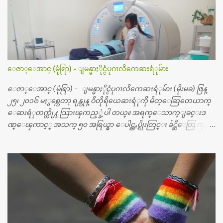
ေဇာ္ေအာင္ (မုံရြာ) - ျမန္မာႏိုင္ငံပုဂၢလိကေဆးရံုမ်ား
ေဇာ္ေအာင္ (မုံရြာ) - ျမန္မာႏိုင္ငံပုဂၢလိကေဆးရံုမ်ား (မိုးမခ) ဇြန္
၂၅၊ ၂၀၁၆ မႏွစ္ကေတာ့ ရန္ကုန္ ဝိတိုရိယေဆးရံုကို မိတ္ေဆြတေယာက္
ေဆးရံုတက္လို႔ သြားၾကည့္ခဲ့ပါ တယ္။ အရက္ေသာက္ျခင္းဒ
ဏ္ေၾကာင့္ အသက္ ၅၀ အရြယ္မွာ ေပါင္ညႇပ္ရိုးတြင္း ခ်င္ဆီေတြ ကုန္ခ
မ္းသြားလို႔ အရိုးအစားထိုးကုသျခင္း လုပ္ပါတယ္။ အရိုးအထူးကု
ဆရာဝန္က ဝိတိုရိယေဟာ္တယ္လိုအခန္းမွာ တရက္ က်ပ္ ၃ ေသာင္းနဲ႔ေနေ
စၿပီး၊ အာရွေတာ္ဝင္ခြဲစိတ္ခန္းကို ငွားရမ္းခြဲစိတ္ အရိုးအစားထိုးကုပါတ
ယ္။ ေဆးစစ္၊ေဆးဝယ္၊ ခြဲစိတ္ကု၊ အရိုးအစားထိုးပစၥည္း စတဲ့စရိ
တ္ေတြနဲ႔ေဆးရံုမွာ ၂ ပတ္ေနထိုင္စရိတ္ သိန္း ၇၀ ေလာက္ ကုန္သြား
ပါတယ္။ သူငယ္ခ်င္းျဖစ္သူကို လာေတြ႔ရင္း ဟိုတယ္လို သန္႔ရွင္းသ
ပ္ရပ္တဲ့ ဝိတိုရိယေဆးရံုမွာ စီတီစကင္ နဲ႔ အမ္အာအိုင္1 စက္ခန္းကိုေ
တြ႔လို႔ေမးၾကည့္ေတာ့ တခါစမ္းရင္ က်ပ္တသိန္းေက်ာ္ က်သင့္