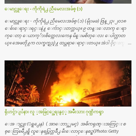
တယ္သိရပါတယ္။ တခါတေလ ကိုယ္လက္ေျခ၊ ဦးေႏွာက္ေတြ အေသး
ေမာင္လူေရး - ကိုကိုရဲ႕ ညီမေလးအခ်စ္ (၁)
စိတ္ၾကည့္လိုရင္ ဒီစက္ၾကီးေတြနဲ႔ စမ္းသပ္ရပါတယ္။ ခႏၱာကိုယ္အစိတ္ပို
င္း ကလီစာေတြကိုၾကည့္ရႈတဲ့ အာလထရာေဆာင္း2 စက္ေတြ
ေမာင္လူေရး - ကိုကိုရဲ႕ ညီမေလးအခ်စ္ (၁) (မိုုးမခ) ဇြန္ ၂၃၊ ၂၀၁၈
ကေတာ့ ေစ်းသိပ္မႀကီးလို႔ ျမန္မာျပည္ေဆးရံုတိုင္းရွိပါတယ္။
ေစ်းေရာင္းရင္းနဲ႔ ေက်ာင္းတက္တယ္။ ၉ တန္းေလာက္ ေရာ
တစ္ခါစမ္းရင္ က်ပ္တစ္ေသာင္းေလာက္ က်သင့္ပါတယ္။ စာေရးသူ လြ
က္ေတာ့ ေယာက္်ားစိတ္ကေလးကေန မိန္းမစိတ္ေလး ေပါက္လာတ
န္ခဲ့တဲ့ (၂)...
ယ္။ အေဖတို႔က လက္ဖက္ရည္နဲ႔ ထပ္တရာေရာင္းတယ္။ အဲဒါ ဝိုင္းကူ
တာေပါ့။ မိန္းကေလး အေပါင္းအသင္းလည္း မ်ားတယ္။ ငယ္ငယ္တု
န္းကေတာ့ အမေတြနဲ႔ ေနတာဆုိေတာ့ သနပ္ခါးေလးေတြ လိမ္း
တယ္။ ပန္းပန္တယ္။ မိန္းကေလး အဝတ္အစားေတြကိုလည္း ခုိးဝတ္တ
ယ္။ မိန္းမစိတ္ရွိေတာ့ ရွိေပမယ့္ ကိုယ့္ကိုယ္ကို မိန္းမစိတ္ေပါက္မွန္း
သိတာက ၉ တန္း၊ ၁၀ တန္းေလာက္ကမွ။ ညီအစ္ကို ေမာင္နွမ အားလံုး ၆
ေယာက္ရွိတယ္။ အစ္ကို ၃ ေယာက္၊ အစ္မ ႏွစ္ေယာက္။ အစ္ကိုေတြက
လည္း သူ႔ အေပါင္းအသင္းနဲ႔ သူဆိုေတာ့ အမေတြနဲ႔ဘဲ ေပါ
င္းတယ္။ ျပီးေတာ့ အေဖကလည္း ေယာက္်ားဆုိ ေယာ
က္်ားေလးလုိဘဲ ေနေစခ်င္တယ္။ အေဖ့ကို ေၾကာက္လည္း ေၾကာ
ရိုဟင္ဂ်ာျပႆနာ၊ လူ ့အခြင့္အေရးနွင့္ အမ်ိဳးသား ဂုဏ္သိကၡာ
က္ရတယ္။ ေယာက္်ားဘဝဆုိတာ ျမင့္ျမတ္တယ္ေပါ့။ ေယာ
က္်ားေလး စိတ္လည္း ရွိေအာင္ ဘာသာေရးလည္း လုိက္စားေအာင္
ေအ ာင္ထူး (ေရွ႕ေန) ( အာေဘာ္အျမင္) အဓိကရုဏ္းအတြင္း စ
တန္ခူးလဆုိ တစ္လလံုး ကိုရင္ ဝတ္ခုိင္းတယ္။ ေက်ာင္းမွာဆုိရင္ ေ
စ္ေတြၿမိဳ႕ရွိ လူေနရပ္ကြက္တခ်ိဳ႕ မီးေလာင္ေနစဥ္(Photo: Getty