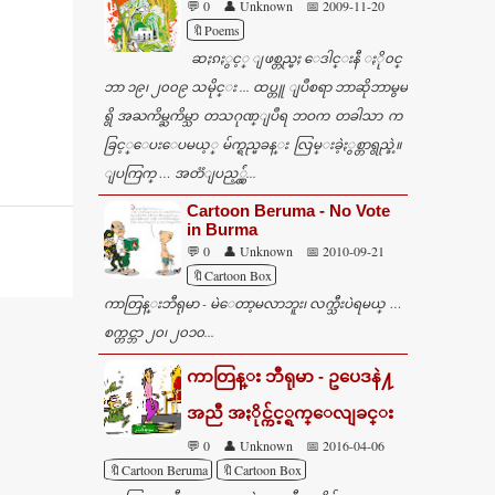
💬 0
👤 Unknown
📅 2009-11-20
🔖Poems
ဆႏၵႏွင့္ ျဖစ္တည္မႈ ေဒါင္းနီ ႏို၀င္
ဘာ ၁၉၊ ၂၀၀၉ သမိုင္း ... ထပ္တူ ျပဳစရာ ဘာဆိုဘာမွမ
ရွိ အႀကိမ္ႀကိမ္သာ တသဂုဏ္ျပဳရ ဘဝက တခါသာ က
ခြင့္ေပးေပမယ့္ မ်က္ရည္မခန္း လြမ္းခဲ့ႏွစ္တာရွည္ခဲ့။
ျပကြက္ … အတၱျပည့္လွ်ံ...
Cartoon Beruma - No Vote
in Burma
💬 0
👤 Unknown
📅 2010-09-21
🔖Cartoon Box
ကာတြန္းဘီရုမာ - မဲေတာ့မလာဘူး၊ လက္သီးပဲရမယ္ …
စက္တင္ဘာ ၂၀၊ ၂၀၁၀...
ကာတြန္း ဘီရုမာ - ဥပေဒနဲ႔
အညီ အႏိုင္က်င့္ရက္ေလျခင္း
💬 0
👤 Unknown
📅 2016-04-06
🔖Cartoon Beruma
🔖Cartoon Box