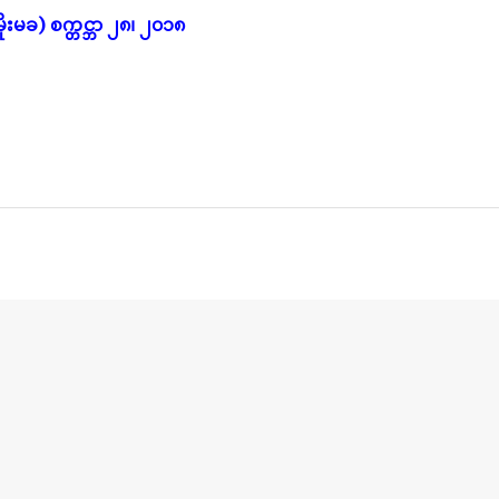
မိုးမခ) စက္တင္ဘာ ၂၈၊ ၂၀၁၈