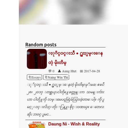
Random posts
ႏုိင္ဝင္းသီ ● ႐ူးႏွမ္းေန
တဲ့ မိုးတိမ္
💬 0
👤 Aung Htet
📅 2017-04-28
🔖Essays
🔖Naing Win Thi
ႏုိင္ဝင္းသီ ● ႐ူးႏွမ္းေနတဲ့ မိုးတိမ္(မုိးမခ) ဧၿပီ
၂၈၊ ၂၀၁၇ (တစ္ဆယ္)ငါတို႔ေခတ္တုန္းက သမန္းက်ား
ဟာ ငါတို႔ကို လမ္းမေပၚဆြဲခ်သြားခဲ့တာေပါ့။ ကိုျ
မင့္၊ ဝင္းလိႈင္၊ တိုးၫြန္႔၊ စိုင္းဝဏၰ။ ေတေလ
ဆိုး ဘဝင္ျမင...
Daung Ni - Wish & Reality