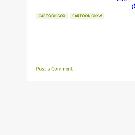
(
CARTOON BOX
CARTOON OKKW
Post a Comment
C
o
m
m
e
n
t
s