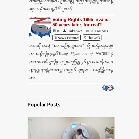
ကာတြန္း ဘီရုမာ - ဥပေဒနဲ႔ အညီ အႏိုင္က်င့္ရက္ေလျ
ခင္း (မိုးမခ) ဧျပီ ၆၊ ၂၀၁၆ ...
Voting Rights 1965 invalid
50 years later, for real?
💬 0
👤 Unknown
📅 2013-07-03
🔖News Features
🔖TheGeek
အေမရိကားရဲ့ “မဲေပးခြင့္ဥပေဒ” ကိုု ဗဟိုုတရားရုုံး
က ပယ္ခ်လိုုက္ျပီ(Voting Rights Act of 1965)ႏိုင္ငံ
တကာသာဂိ၊ ဇူလိုုင္ ၃၊ ၂၀၁၃ဇြန္လ ၂၆ မွာ အေမရိကန္ ဖ
ယ္ဒရယ္တရားရုုံးေတာ္က (၁၉၉၆ ခုုႏွစ္ - လက္ထိပ္ထိမ္းျ
မား ...
Popular Posts