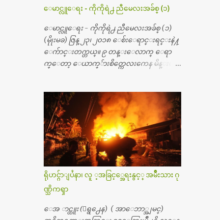
တ္ေတြနဲ႔ေဆးရံုမွာ ၂ ပတ္ေနထိုင္စရိတ္ သိ
ေမာင္လူေရး - ကိုကိုရဲ႕ ညီမေလးအခ်စ္ (၁)
န္း ၇၀ ေလာက္ ကုန္သြားပါတယ္။ သူငယ္ခ်င္းျ
ဖစ္သူကို လာေတြ႔ရင္း ဟိုတယ္လို သန္႔ရွင္း
ေမာင္လူေရး - ကိုကိုရဲ႕ ညီမေလးအခ်စ္ (၁)
သပ္ရပ္တဲ့ ဝိတိုရိယေဆးရံုမွာ စီတီစကင္ နဲ႔ အမ္အာ
(မိုုးမခ) ဇြန္ ၂၃၊ ၂၀၁၈ ေစ်းေရာင္းရင္းနဲ႔
အိုင္1 စက္ခန္းကိုေတြ႔လို႔ေမးၾကည့္ေ
ေက်ာင္းတက္တယ္။ ၉ တန္းေလာက္ ေရာ
တာ့ တခါစမ္းရင္ က်ပ္တသိန္းေက်ာ္ က်သင့္တ
က္ေတာ့ ေယာက္်ားစိတ္ကေလးကေန မိန္းမစိ
ယ္သိရပါတယ္။ တခါတေလ ကိုယ္လက္ေျခ၊
တ္ေလး ေပါက္လာတယ္။ အေဖတို႔က လက္ဖက္ရ
ဦးေႏွာက္ေတြ အေသးစိတ္ၾကည့္လိုရင္ ဒီစက္ၾ
ည္နဲ႔ ထပ္တရာေရာင္းတယ္။ အဲဒါ ဝိုင္းကူ
ကီးေတြနဲ႔ စမ္းသပ္ရပါတယ္။ ခႏၱာကိုယ္အစိတ္ပို
တာေပါ့။ မိန္းကေလး အေပါင္းအသင္းလ
င္း ကလီစာေတြကိုၾကည့္ရႈတဲ့ အာလထ
ည္း မ်ားတယ္။ ငယ္ငယ္တုန္းကေတာ့ အမေတြနဲ႔
ရာေဆာင္း2 စက္ေတြကေတာ့ ေစ်းသိပ္မႀ
ေနတာဆုိေတာ့ သနပ္ခါးေလးေတြ လိမ္း
ကီးလို႔ ျမန္မာျပည္ေဆးရံုတိုင္းရွိပါတယ္။
တယ္။ ပန္းပန္တယ္။ မိန္းကေလး အဝတ္အစားေ
တစ္ခါစမ္းရင္ က်ပ္တစ္ေသာင္းေလာက္ က်သ
တြကိုလည္း ခုိးဝတ္တယ္။ မိန္းမစိတ္ရွိေတာ့
င့္ပါတယ္။ စာေရးသူ လြန္ခဲ့တဲ့ (၂)...
ရွိေပမယ့္ ကိုယ့္ကိုယ္ကို မိန္းမစိတ္ေပါက္မွန္း
သိတာက ၉ တန္း၊ ၁၀ တန္းေလာက္ကမွ။ ညီအ
ရိုဟင္ဂ်ာျပႆနာ၊ လူ ့အခြင့္အေရးနွင့္ အမ်ိဳးသား ဂု
စ္ကို ေမာင္နွမ အားလံုး ၆ ေယာက္ရွိတယ္။ အစ္ကို ၃
ဏ္သိကၡာ
ေယာက္၊ အစ္မ ႏွစ္ေယာက္။ အစ္ကိုေတြက
လည္း သူ႔ အေပါင္းအသင္းနဲ႔ သူဆိုေ
ေအ ာင္ထူး (ေရွ႕ေန) ( အာေဘာ္အျမင္)
တာ့ အမေတြနဲ႔ဘဲ ေပါင္းတယ္။ ျပီးေတာ့