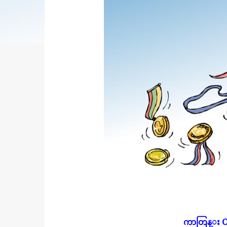
ကာတြန္း O