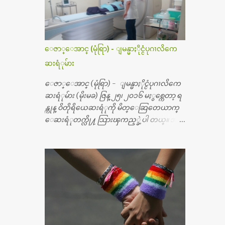
ေဇာ္ေအာင္ (မုံရြာ) - ျမန္မာႏိုင္ငံပုဂၢလိကေ
ဆးရံုမ်ား
ေဇာ္ေအာင္ (မုံရြာ) - ျမန္မာႏိုင္ငံပုဂၢလိကေ
ဆးရံုမ်ား (မိုးမခ) ဇြန္ ၂၅၊ ၂၀၁၆ မႏွစ္ကေတာ့ ရ
န္ကုန္ ဝိတိုရိယေဆးရံုကို မိတ္ေဆြတေယာက္
ေဆးရံုတက္လို႔ သြားၾကည့္ခဲ့ပါ တယ္။ အရ
က္ေသာက္ျခင္းဒဏ္ေၾကာင့္ အသက္
၅၀ အရြယ္မွာ ေပါင္ညႇပ္ရိုးတြင္း ခ်င္ဆီေတြ ကုန္ခ
မ္းသြားလို႔ အရိုးအစားထိုးကုသျခင္း လုပ္ပါ
တယ္။ အရိုးအထူးကု ဆရာဝန္က ဝိတိုရိယေဟာ္တ
ယ္လိုအခန္းမွာ တရက္ က်ပ္ ၃ ေသာင္းနဲ႔ေနေ
စၿပီး၊ အာရွေတာ္ဝင္ခြဲစိတ္ခန္းကို ငွားရမ္းခြဲစိ
တ္ အရိုးအစားထိုးကုပါတယ္။ ေဆးစစ္၊ေဆး
ဝယ္၊ ခြဲစိတ္ကု၊ အရိုးအစားထိုးပစၥည္း စတဲ့စရိ