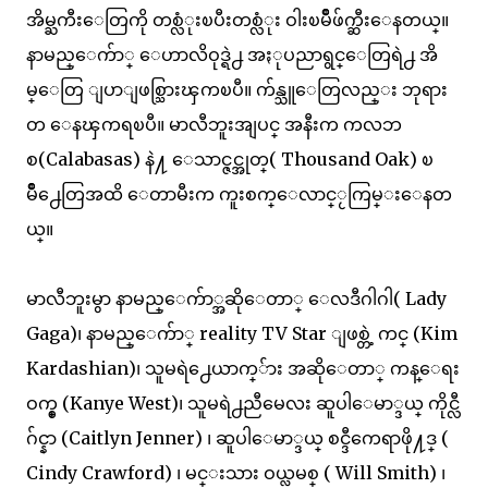
အိမ္ႀကီးေတြကို တစ္လံုးၿပီးတစ္လံုး ဝါးၿမိဳဖ်က္ဆီးေနတယ္။
နာမည္ေက်ာ္ ေဟာလိဝုဒ္ရဲ႕ အႏုပညာရွင္ေတြရဲ႕ အိ
မ္ေတြ ျပာျဖစ္သြားၾကၿပီ။ က်န္သူေတြလည္း ဘုရား
တ ေနၾကရၿပီ။ မာလီဘူးအျပင္ အနီးက ကလဘ
စ(Calabasas) နဲ႔ ေသာင္ဇင္အုတ္( Thousand Oak) ၿ
မိဳ႕ေတြအထိ ေတာမီးက ကူးစက္ေလာင္ႂကြမ္းေနတ
ယ္။
မာလီဘူးမွာ နာမည္ေက်ာ္အဆိုေတာ္ ေလဒီဂါဂါ( Lady
Gaga)၊ နာမည္ေက်ာ္ reality TV Star ျဖစ္တဲ့ ကင္ (Kim
Kardashian)၊ သူမရဲ႕ေယာက္်ား အဆိုေတာ္ ကန္ေရး
ဝက္စ္ (Kanye West)၊ သူမရဲ႕ညီမေလး ဆူပါေမာ္ဒယ္ ကိုင္လီ
ဂ်င္နာ (Caitlyn Jenner) ၊ ဆူပါေမာ္ဒယ္ စင္ဒီကေရာဖို႔ဒ္ (
Cindy Crawford) ၊ မင္းသား ဝယ္လ္စမစ္ ( Will Smith) ၊