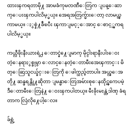
ထားၾကရတာမို႔ အာမခံကုမၸဏီေတြက ျပန္ေဆာ
က္ေပးၾကပါလိမ့္မယ္။ အေရအတြက္မ်ားေတာ့ လာမယ္ၾ
ကာမယ္။ ႏွစ္နဲ႔ခ်ီၿပီး ၾကာျမင့္ေအာင္ ေစာင့္ၾကရ
ပါလိမ့္မယ္။
ကယ္လီဖိုးနီးယားရဲ႕ ေတာင္နဲ႔ေျမာက္ မိုင္ငါးရာနီးပါးေဝး
တဲ့ေနရာႏွစ္ခုမွာ ေလာင္ေနတဲ့ေတာမီးအေၾကာင္း မိ
တ္ေဆြသူငယ္ခ်င္းေတြကို ေဖါက္သည္ခ်တာပါ။ အယ္လ္ေအ
တို႔ ဆန္ဖရန္တို႔ဆိုတာ ျမန္မာေတြအမ်ားစုေနထိုင္ၾကေပမဲ့
ဒီေတာမီးေတြနဲ႔ ေဝးၾကပါတယ္။ မီးခိုးမႊန္တဲ့ဒါဏ္ ခံရ
တာက လြဲလို႔ေပါ့ေလ။
ခ်စ္တဲ့