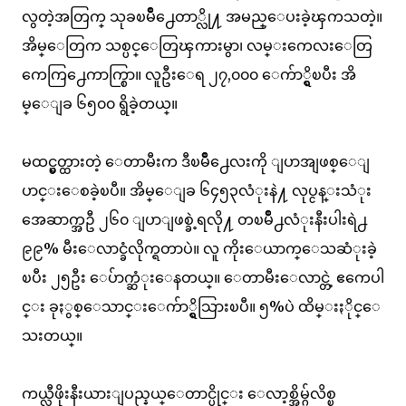
လွတဲ့အတြက္ သုခၿမိဳ႕ေတာ္လို႔ အမည္ေပးခဲ့ၾကသတဲ့။
အိမ္ေတြက သစ္ပင္ေတြၾကားမွာ၊ လမ္းကေလးေတြ
ကေကြ႕ေကာက္စြာ။ လူဦးေရ ၂၇,၀၀၀ ေက်ာ္ရွိၿပီး အိ
မ္ေျခ ၆၅၀၀ ရွိခဲ့တယ္။
မထင္မွတ္ထားတဲ့ ေတာမီးက ဒီၿမိဳ႕ေလးကို ျပာအျဖစ္ေျ
ပာင္းေစခဲ့ၿပီ။ အိမ္ေျခ ၆၄၅၃လံုးနဲ႔ လုပ္ငန္းသံုး
အေဆာက္အဦ ၂၆၀ ျပာျဖစ္ခဲ့ရလို႔ တၿမိဳ႕လံုးနီးပါးရဲ႕
၉၉% မီးေလာင္ခံလိုက္ရတာပဲ။ လူ ကိုးေယာက္ေသဆံုးခဲ့
ၿပီး ၂၅ဦး ေပ်ာက္ဆံုးေနတယ္။ ေတာမီးေလာင္တဲ့ ဧကေပါ
င္း ခုႏွစ္ေသာင္းေက်ာ္ရွိသြားၿပီ။ ၅%ပဲ ထိမ္းႏိုင္ေ
သးတယ္။
ကယ္လီဖိုးနီးယားျပည္နယ္ေတာင္ပိုင္း ေလာ့စ္အိမ္ဂ်လိစ္ၿ