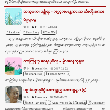
လူမ်ဳိးမ်ား ကိုယ္ခံအားေကာင္းၾကတဲ့ ကိစၥပါ။ ဘယ္ႏိုင္ငံ၊ ဘာေရ...
သက္ေဝ၊ ပန္ဒိုရာ - ႏွင္းမႈန္ၾကားက တီးတိုးစကား
ပံုျပင္
💬 0
👤 k
📅 2019-01-04
🔖Pandoyar
🔖Short Story
🔖Thet Wai
ႏွင္းမႈန္ၾကားက တီးတိုးစကားပံုျပင္ သက္ေဝ၊ ပန္ဒိုရာ (မိုးမခ) ဇန္နဝါရီ ၄၊
၂၀၁၉ ႏွင္းကိုမွ ခူးဆြတ္ပန္ဆင္ခ်င္သူက ဒီဇင္ဘာေရာက္ေအာင္ တစ္ႏွစ္လံုး ေစာ
င့္ေနခဲ့သည္။ တကယ္ေတာ့ အခ်ိန္ေတြက ၾက...
ကာတြနး္ ေရႊဗုိလ္ ● မွ်ားေနတုန္း ...
💬 0
👤 Aung Htet
📅 2017-02-22
🔖Cartoon Box
🔖Cartoon Shwe Bo
ကာတြနး္ ေရႊဗုိလ္ ● မွ်ားေနတုန္း ... (မုိးမခ) ေဖေဖာ္ဝါရီ ၂၂၊ ၂၀၁၇ ...
ပဥၤမဴမန္မာနုိင္ငံေတာ္တည္ေထာင္ခန္း (၄)
💬 0
👤 Unknown
📅 2008-08-23
🔖8888 - 20 Years
🔖Aung Way on the fifth nation
🔖Contemporary E
ပဥၥမျမန္မာႏုိင္ငံေတာ္တည္ေထာင္ခန္း (၄)ေအာင္ေ၀းၾသဂုတ္ ၂၃၊