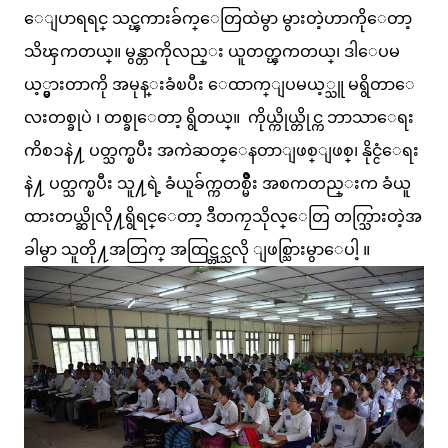
ေျပာရရင္ သင္ၾကားခ်က္ေတြထဲမွာ မွားတဲ့ဟာကိုေတာ့
သိၾကတယ္။ မွန္တာကိုလည္း ယူတတ္ၾကတယ္၊ ဒါေပမ
ယ့္မွားတာကို အမုန္းခံၿပီး ေထာက္ျပမယ့္သူ မရွိတာေ
လးတစ္ခုပဲ ၊ တစ္ခုေတာ့ ရွိတယ္။ ကိုယ္ကိုယ္တိုင္က ဘာသာေရး
ကိစၥနဲ႔ ပတ္သက္ၿပီး အကဲဆတ္ေနတာျဖစ္ျဖစ္၊ နိုင္ငံေရး
နဲ႔ ပတ္သက္ၿပီး သူ႔ရဲ့ ခံယူခ်က္ကတစ္မ်ိဳး အစကတည္းက ခံယူ
ထားတယ္ဆိုလို႔ရွိရင္ေတာ့ ဒီတကၠသိုလ္ေတြ တက္သြားတဲ့အ
ခါမွာ သူတို႔အတြက္ အထြဋ္တင္သလို ျဖစ္သြားမွာေပါ့ ။