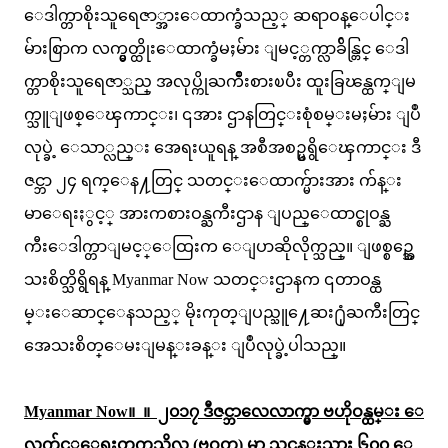
ေဒါက္တာစိုးသူရေဇာ္အားေထာက္ခံသည့္ ဆရာဝန္ေပါင္း
မ်ားစြာက လက္မွတ္ထိုးေထာက္ခံမႈမ်ား ျမင့္တက္လာခ်ိန္တြင္ ေဒါ
က္တာစိုးသူရေဇာ္သည္ အလုပ္ကိုႀကိဳးစားၿပီး ထူးခြၽန္ထက္ျမ
က္သူျဖစ္ေၾကာင္း၊ ၎အား ဌာနတြင္းစုံစမ္းမႈမ်ား ျပဳ
လုပ္ခဲ့ ေသာ္လည္း အေရးယူရန္ အစီအစဥ္မရွိေၾကာင္း ဒီ
ဇင္ဘာ ၂၄ ရက္ေန႔တြင္ သတင္းေထာက္မ်ားအား က်န္း
မာေရးႏွင့္ အားကစားဝန္ႀကီးဌာန ျပည္ေထာင္စုဝန္ႀ
ကီးေဒါက္တာျမင့္ေထြးက ေျပာဆိုလိုက္သည္။ ျဖစ္စဥ္အေ
သးစိတ္သိရွိရန္ Myanmar Now သတင္းဌာနက ၎တာဝန္ထ
မ္းေဆာင္ေနသည့္ မိုးကုတ္ျပည္သူ႔ေဆး႐ုံႀကီးတြင္
အေသးစိတ္ေမးျမန္းခန္း ျပဳလုပ္ခဲ့ပါသည္။
Myanmar Now။ ။ ၂၀၁၇ ဒီဇင္ဘာလေလာက္မွာ ဗဟိုဝန္ထမ္း ေ
လ့က်င့္ေရးတကၠသိုလ္ (ဗဝတ) မွာ သင္တန္းသား ၆၀၀ ေ