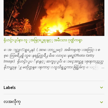
တယ္။ ပန္းပန္တယ္။ မိန္းကေလး အဝတ္အစားေတြကိုလည္း ခုိးဝတ္တ
ယ္။ မိန္းမစိတ္ရွိေတာ့ ရွိေပမယ့္ ကိုယ့္ကိုယ္ကို မိန္းမစိတ္ေပါက္မွန္း
သိတာက ၉ တန္း၊ ၁၀ တန္းေလာက္ကမွ။ ညီအစ္ကို ေမာင္နွမ အားလံုး ၆
ေယာက္ရွိတယ္။ အစ္ကို ၃ ေယာက္၊ အစ္မ ႏွစ္ေယာက္။ အစ္ကိုေတြက
လည္း သူ႔ အေပါင္းအသင္းနဲ႔ သူဆိုေတာ့ အမေတြနဲ႔ဘဲ ေပါ
င္းတယ္။ ျပီးေတာ့ အေဖကလည္း ေယာက္်ားဆုိ ေယာ
က္်ားေလးလုိဘဲ ေနေစခ်င္တယ္။ အေဖ့ကို ေၾကာက္လည္း ေၾကာ
ရိုဟင္ဂ်ာျပႆနာ၊ လူ ့အခြင့္အေရးနွင့္ အမ်ိဳးသား ဂုဏ္သိကၡာ
က္ရတယ္။ ေယာက္်ားဘဝဆုိတာ ျမင့္ျမတ္တယ္ေပါ့။ ေယာ
က္်ားေလး စိတ္လည္း ရွိေအာင္ ဘာသာေရးလည္း လုိက္စားေအာင္
ေအ ာင္ထူး (ေရွ႕ေန) ( အာေဘာ္အျမင္) အဓိကရုဏ္းအတြင္း စ
တန္ခူးလဆုိ တစ္လလံုး ကိုရင္ ဝတ္ခုိင္းတယ္။ ေက်ာင္းမွာဆုိရင္ ေ
စ္ေတြၿမိဳ႕ရွိ လူေနရပ္ကြက္တခ်ိဳ႕ မီးေလာင္ေနစဥ္(Photo: Getty
ယာက္်ားေလးေတြက ကိုယ့္ကို ဘာပဲျဖစ္ျဖစ္ မၾကားတၾကား စ
Image) ရိုဟင္ဂ်ာျပ ႆ နာနွင့္ ဆက္စပ္ျပီး ေဒၚေအာင္ဆန္းစုၾကည္သည္
ရင္စတယ္။ အေျခာက္ ဘာညာေပါ့၊ အာ့့လုိေလးေတြ စတာေပါ့။
နိုဘယ္ဆုန ဲ႔ မထိုက္တန္ေၾကာင္း လူသိရွင္ၾကား စြပ္စြဲခ်က္ ေပၚထြက္လာ
ကိုယ္ကလည္း ရန္မျဖစ္ခ်င္ေတာ့ ျပန္မေျပာဘူး ေရွာင...
ခဲ့သည္။ ဇူလိုင္လ ၂၃ ရက္္ ေန႕ တြင္ အယ္လ္ဂ်ာဇီးရား နိုင္ငံတကာ ရုပ္သံလႊင့္
ဌာနမွ ရိုဟင္ဂ်ာလူထုမ်ား ဘ၀ပ်က္ေနၾကသည့္ ပံုမ်ား၊ စခန္းအတြ
င္းေနထိုင္ရာ တြင္လည္း အကူအညီမ်ား မရရွိ၍ စားရမဲ့ေသာက္ရမဲ့ ျဖ
Labels
စ္ေနပံုမ်ား၊ ဘဂၤလားေဒ႕ရွ္ နိုင္ငံဘက္သုိ႕ ေလွျဖင့္ကူးေျပးရန္
ၾကိဳးစားေသာ္လည္း အဆိုပါ နုိင္ငံရွိအာဏာပိုင္မ်ားက လက္မခံပဲ ထမင္း
လအလိုက္
ထုပ္ တေယာက္ တထုပ္ ေ ပး၍ ေရထဲ သို႔ ျပန္ ေ မာင္းထုတ္လိုက္သျ
ဖင့္ ေအာ္ဟစ္ငိုေၾကြးကာ ေလွေပၚျပန္ တက္သြားၾကရသည့္ ပံု