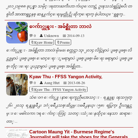
၂၀၁၂၁၉၈၈ ခုႏွစ္မွာ သမိုင္းရထားႀကီးဟာ က်ယ္ေလာင္တဲ့ ဥၾသသံရွည္ဆြဲၿပီး တ
စ္ပါတီ အာဏာရွင္စနစ္ ဆန္႔က်င္ေရးမွတ္တိုင္ကို ဆိုက္ေရာက္ ခဲ့ပါတယ္။ “ရွစ္ရက္...
ေက်ာ္ဟုန္း - အခ်စ္ဆိုတာ ဘာလဲ
💬 0
👤 Unknown
📅 2014-09-13
🔖Kyaw Home
🔖Poems
ေက်ာ္ဟုန္း - အခ်စ္ဆိုတာ ဘာလဲ(မိုးမခ) စက္တင္ဘာ ၁၃၊ ၂၀၁၄ လိင္ကြဲမွာပဲ ျဖစ္ျဖစ္၊ လိ
င္တူမွာပဲ ျဖစ္ျဖစ္၊ ေမာင္ေရး ႏွမရာမွာပဲ ျဖစ္ျဖစ္၊ မိေရး ဖရာမွာပဲ ျဖစ္ျဖ
စ္၊ တိုင္းေရး ျပည္ရာမွာပဲ ျဖစ္ျဖစ္၊ အခ်စ္ဆိုတ...
Kyaw Thu - FFSS Yangon Activity,
💬 0
👤 Aung Htet
📅 2013-08-26
🔖Kyaw Thu - FFSS Yangon Activity
သံေဝဂ ေက်ာ္သူ (နာေရးကူညီမႈအသင္း - ရန္ကုုန္) ၾသဂုုတ္
၂၆၊ ၂၀၁၃ ရန္ကုန္ၿမိဳ႕၊ ဒဂံုၿမိဳ႕သစ္(ဆိပ္ကမ္း)ၿမိဳ႕နယ္၊ (၅၈) ရပ္ကြက္၊ ဦးဟန္တင္လ
မ္း၊ ေမဓါလကၤာရ ေက်ာင္းတြင္ သတင္းသံုးေနထိုင္ေနေသာ ဆရာေ
တာ္ ...
Cartoon Maung Yit - Burmese Regime's
Journalist will take the shoes for the Generals