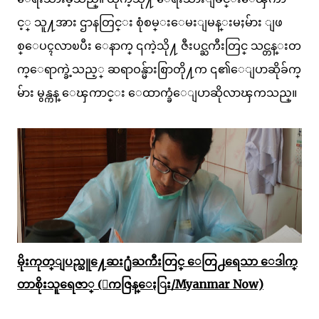
င့္ သူ႔အား ဌာနတြင္း စုံစမ္းေမးျမန္းမႈမ်ား ျဖ
စ္ေပၚလာၿပီး ေနာက္ ၎ကဲ့သို႔ ဇီးပင္ႀကီးတြင္ သင္တန္းတ
က္ေရာက္ခဲ့သည့္ ဆရာဝန္မ်ားစြာတို႔က ၎၏ေျပာဆိုခ်က္
မ်ား မွန္ကန္ ေၾကာင္း ေထာက္ခံေျပာဆိုလာၾကသည္။
မိုးကုတ္ျပည္သူ႔ေဆး႐ုံႀကီးတြင္ ေတြ႕ရေသာ ေဒါက္
တာစိုးသူရေဇာ္ (ေကဇြန္ေႏြး/Myanmar Now)