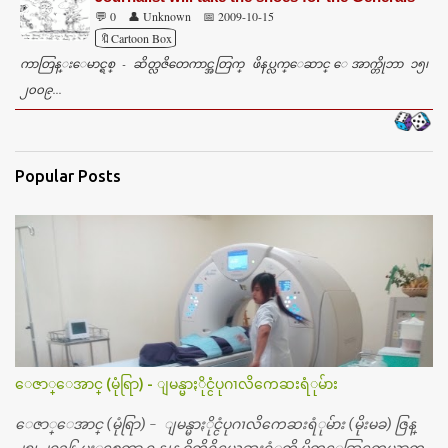
💬 0
👤 Unknown
📅 2009-10-15
🔖Cartoon Box
ကာတြန္းေမာင္ရစ္ - ဆိတ္လဇိတေကာင္အတြက္ ဖိနပ္လက္ေဆာင္ ေအာက္တိုဘာ ၁၅၊
၂၀၀၉...
Popular Posts
ေဇာ္ေအာင္ (မုံရြာ) - ျမန္မာႏိုင္ငံပုဂၢလိကေဆးရံုမ်ား
ေဇာ္ေအာင္ (မုံရြာ) - ျမန္မာႏိုင္ငံပုဂၢလိကေဆးရံုမ်ား (မိုးမခ) ဇြန္