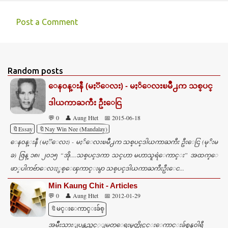
Post a Comment
C
o
m
Random posts
m
ေန၀န္းနီ (မႏၱေလး) - မႏၲ​ေလးၿမိဳ႕က သစ္​ပင္​
e
ဒါယကာႀကီး ဦး​ေငြ
n
💬 0
👤 Aung Htet
📅 2015-06-18
t
🔖Essay
🔖Nay Win Nee (Mandalay)
s
ေန၀န္းနီ (မႏၱေလး) - မႏၲ​ေလးၿမိဳ႕က သစ္​ပင္​ဒါယကာႀကီး ဦး​ေငြ (မုိးမ
ခ) ဇြန္ ၁၈၊ ၂၀၁၅ “အို....သစ္​ပင္​ဒကာ သင္​ဟာ မဟာသူရဲ​ေကာင္​း” အထက္​​ေ
ဖာ္​ပါကဗ်ာ​ေလးႏွစ္​​ေၾကာင္​းမွာ သစ္​ပင္​ဒါယကာႀကီးဦး​ေင...
Min Kaung Chit - Articles
💬 0
👤 Aung Htet
📅 2012-01-29
🔖မင္းေကာင္းခ်စ္
အမ်ဳိးသားျပန္လည္သင့္ျမတ္ေရးမွတ္တိုင္မင္းေကာင္းခ်စ္ဇန္န၀ါရီ