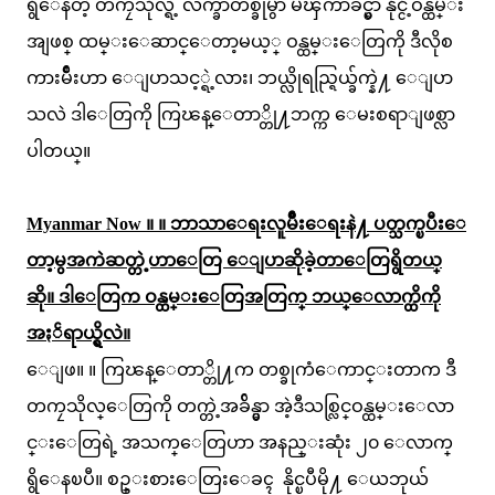
ရွိေနတဲ့ တကၠသိုလ္ရဲ့ လက္ခ်ာတစ္ခုမွာ မၾကာခင္မွာ နိုင္ငံ့ဝန္ထမ္း
အျဖစ္ ထမ္းေဆာင္ေတာ့မယ့္ ဝန္ထမ္းေတြကို ဒီလိုစ
ကားမ်ိဳးဟာ ေျပာသင့္ရဲ့လား၊ ဘယ္လိုရည္ရြယ္ခ်က္နဲ႔ ေျပာ
သလဲ ဒါေတြကို ကြၽန္ေတာ္တို႔ဘက္က ေမးစရာျဖစ္လာ
ပါတယ္။
Myanmar Now ။ ။ ဘာသာေရးလူမ်ိဳးေရးနဲ႔ ပတ္သက္ၿပီးေ
တာ့မွအကဲဆတ္တဲ့ဟာေတြ ေျပာဆိုခဲ့တာေတြရွိတယ္
ဆို။ ဒါေတြက ဝန္ထမ္းေတြအတြက္ ဘယ္ေလာက္ထိကို
အႏၲရာယ္ရွိလဲ။
ေျဖ။ ။ ကြၽန္ေတာ္တို႔က တစ္ခုကံေကာင္းတာက ဒီ
တကၠသိုလ္ေတြကို တက္တဲ့အခ်ိန္မွာ အဲ့ဒီသစ္လြင္ဝန္ထမ္းေလာ
င္းေတြရဲ့ အသက္ေတြဟာ အနည္းဆုံး ၂၀ ေလာက္
ရွိေနၿပီ။ စဥ္းစားေတြးေခၚ နိုင္ၿပီမို႔ ေယဘုယ်