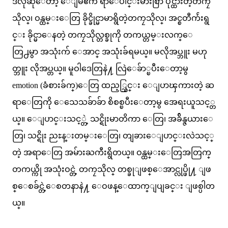
ဒီလိုဆိုေတာ့ ေျမဧက ရာေပါင္းမ်ားစြာ ပိုင္ထားတဲ့တကၠ
သိုလ္၊ ဝန္ထမ္းေတြ ခိုင္ခိုင္မာမာရွိတဲ့တကၠသိုလ္၊ အင္စတီက်ဴးရွ
င္း ခိုင္မာေနတဲ့ တကၠသိုလ္တစ္ခုကို တကယ္တမ္းလက္ေ
တြ႕မွာ အသုံးက် ေအာင္ အသုံးခ်ရမယ္။ မလိုအပ္ဘူး မဟု
တ္ဘူး လိုအပ္တယ္။ မူဝါဒေတြနဲ႔ လြဲေခ်ာ္ၿပီးေတာ့မွ
emotion (ခံစားခ်က္)ေတြ ထည့္သြင္း ေျပာၾကားတဲ့ ဆ
ရာေတြကို ေသေသခ်ာခ်ာ စိစစ္ၿပီးေတာ့မွ အေရးယူသင့္တ
ယ္။ ေျပာင္းသင့္တဲ့ သင္ရိုးမာတိကာ ေတြ၊ အခ်ိန္ဇယားေ
တြ၊ သင္ရိုး ညႊန္းတမ္းေတြ၊ တျခားေျပာင္းလဲသင့္
တဲ့ အရာေတြ အမ်ားႀကီးရွိတယ္။ ဝန္ထမ္းေတြအတြက္
တကယ္ကို အသုံးဝင္တဲ့ တကၠသိုလ္ တစ္ခုျဖစ္ေအာင္လုပ္ဖို႔ ျဖ
စ္ေစခ်င္တဲ့ေစတနာနဲ႔ ေဝဖန္ေထာက္ျပျခင္း ျဖစ္ပါတ
ယ္။