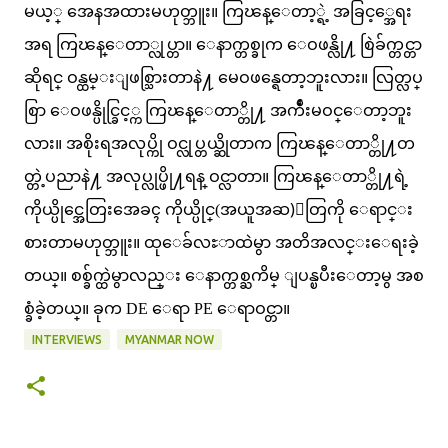
မယ့္ အေနအထားမဟုတ္ဘူး။ ကြၽန္ေတာ့္ရဲ့ အခြင့္အေရး
အရ ကြၽန္ေတာ္လုပ္တာ။ ေနာက္တစ္ခုက ေဝဖန္လို႔ စြဲခ်က္တင္တာ
ဆိုရင္ ဝန္ထမ္းျဖစ္သြားတာနဲ႔ မေဝဖန္ရေတာ့ဘူးလား။ လြတ္လပ္
စြာ ေဝဖန္ပိုင္ခြင့္က ကြၽန္ေတာ္တို႔ အက်ဳံးမဝင္ေတာ့ဘူး
လား။ အစိုးရအလုပ္ကို ဝင္လုပ္တယ္ဆိုတာက ကြၽန္ေတာ္တို႔တ
တ္တဲ့ပညာနဲ႔ အလုပ္လုပ္ဖို႔ရန္ ဝင္လာတာ။ ကြၽန္ေတာ္တို႔ရဲ့
ကိုယ္ပိုင္အေတြးအေခၚ ကိုယ္ပိုင္(အယူအဆ)ေတြကို ေရာင္း
စားတာမဟုတ္ဘူး။ ထုေခ်လႊာထဲမွာ အတိအလင္းေရးခဲ့
တယ္။ စစ္ခ်က္ထဲမွာလည္း ေနာက္တစ္ႀကိမ္ ျပန္ၿပီးေတာ့မွ အစ
စ္ခံခဲ့တယ္။ ခုက DE ေရာ PE ေရာဝင္တာ။
INTERVIEWS
MYANMAR NOW