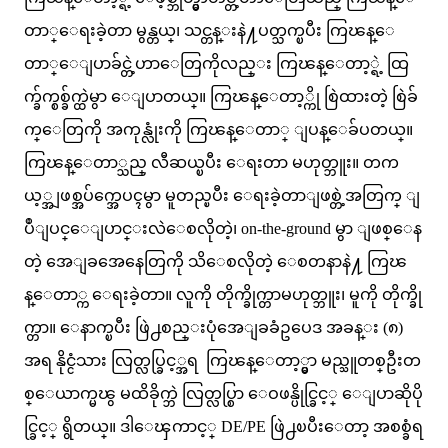
တာ္ေရးခဲ့တာ မွန္တယ္၊ သင္တန္းနဲ႔ပတ္သက္ၿပီး ကြၽန္ေ
တာ္ေျပာခ်င္တဲ့ဟာေတြကိုလည္း ကြၽန္ေတာ့္ရဲ့ ထြ
က္ခ်က္စစ္ခ်က္ထဲမွာ ေျပာတယ္။ ကြၽန္ေတာ့္ကို စြဲထားတဲ့ စြဲခ်
က္ေတြကို အကုန္လုံးကို ကြၽန္ေတာ္ ျပန္ေခ်ပတယ္။
ကြၽန္ေတာ္သည္ လီဆယ္ၿပီး ေရးတာ မဟုတ္ဘူး။ တက
ယ့္အျဖစ္အပ်က္အေပၚမွာ မူတည္ၿပီး ေရးခဲ့တာျဖစ္တဲ့အတြက္ ျ
ပဳျပင္ေျပာင္းလဲေစလိုတဲ့၊ on-the-ground မွာ ျဖစ္ေန
တဲ့ အေျခအေနေတြကို သိေစလိုတဲ့ ေစတနာနဲ႔ ကြၽ
န္ေတာ္က ေရးခဲ့တာ။ လူကို တိုက္ခိုက္တာမဟုတ္ဘူး၊ မူကို တိုက္ခို
က္တာ။ ေနာက္ၿပီး ဖြဲ႕စည္းပုံအေျခခံဥပေဒ အခန္း (၈)
အရ နိုင္ငံသား လြတ္လပ္ခြင့္အရ ကြၽန္ေတာ့္မွာ မည္သူတစ္ဦးတ
စ္ေယာက္မၽွ မထိခိုက္ဘဲ လြတ္လပ္စြာ ေဝဖန္ပိုင္ခြင့္ ေျပာဆိုပို
င္ခြင့္ ရွိတယ္။ ဒါေၾကာင့္ DE/PE ဖြဲ႕ၿပီးေတာ့ အစစ္ခံရ