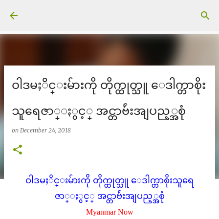
Skip to main content
ဝါဒမႈိင္းမ်ားကို တိုက္ထုတ္သူ ေဒါက္တာစိုး
သူရေဇာ္ႏွင့္ အင္တာဗ်ဴးအျပည့္အစုံ
on
December 24, 2018
ဝါဒမႈိင္းမ်ားကို တိုက္ထုတ္သူ ေဒါက္တာစိုးသူရေ
ဇာ္ႏွင့္ အင္တာဗ်ဴးအျပည့္အစုံ
Myanmar Now