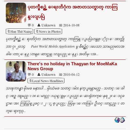
ပုတက္စီစဥ္တဲ့ ေရႊတိဂုံက အဇာတသတ္ဇာတ္ ကာတြ
န္းျပပြဲ
💬 0
👤 Unknown
📅 2014-10-08
🔖Han Thit Naing
🔖News in Photos
ပုတက္စီစဥ္တဲ့ ေရႊတိဂုံက အဇာတသတ္ဇာတ္ ကာတြန္းျပပြဲဟန္သစ္ႏိုင္၊ ေအာက္တို
ဘာ ၇၊ ၂၀၁၄ Putet World Mobile Application မွ စီစဥ္က်င္းပေသာ သာမညဖလအ
ခါေတာ္ေန႔ (တန္ေဆာင္မုန္းလျပည့္ေန႔) အထိမ္းအ...
There's no holiday in Thagyan for MoeMaKa
News Group
💬 0
👤 Unknown
📅 2010-04-12
🔖Local News Headlines
သၾကၤန္မွာ မိုးမခ မနားပါ …မိုးယံမခ သတင္းမ်ား နက္ျဖန္လာမည္ - သတင္းေခါ
င္းစဥ္ အျမည္း ၁။ ေမာင္လင္းယုန္ (ရွမ္းျပည္) ေဆးရုံတက္ေနရ ၂။ ေဒၚခ
င္မာေအး ကြယ္လြန္ျခင္း ၂ ႏွစ္ျပည့္ ဆြမ္းေကၽြး၊ ဦး၀င္းတင္လည္း တ
က္ေရာက္၃...