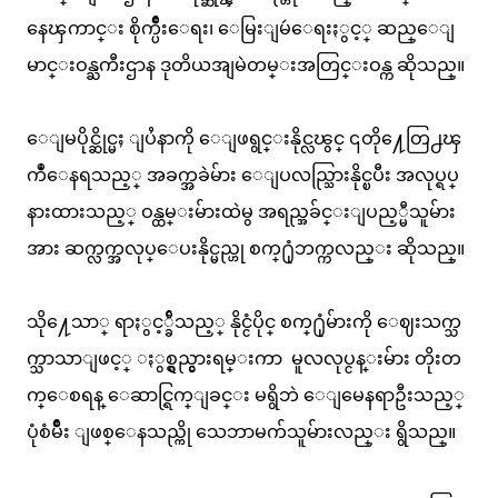
နေၾကာင္း စိုက္ပ်ိဳးေရး၊ ေမြးျမဴေရးႏွင့္ ဆည္ေျ
မာင္းဝန္ႀကီးဌာန ဒုတိယအျမဲတမ္းအတြင္းဝန္က ဆိုသည္။
ေျမပိုင္ဆိုင္မႈ ျပႆနာကို ေျဖရွင္းနိုင္လၽွင္ ၎တို႔ေတြ႕ၾ
ကဳံေနရသည့္ အခက္အခဲမ်ား ေျပလည္သြားနိုင္ၿပီး အလုပ္ရပ္
နားထားသည့္ ဝန္ထမ္းမ်ားထဲမွ အရည္အခ်င္းျပည့္မီသူမ်ား
အား ဆက္လက္အလုပ္ေပးနိုင္မည္ဟု စက္႐ုံဘက္ကလည္း ဆိုသည္။
သို႔ေသာ္ ရာႏွင့္ခ်ီသည့္ နိုင္ငံပိုင္ စက္႐ုံမ်ားကို ေဈးသက္သ
က္သာသာျဖင့္ ႏွစ္ရွည္ငွားရမ္းကာ မူလလုပ္ငန္းမ်ား တိုးတ
က္ေစရန္ ေဆာင္ရြက္ျခင္း မရွိဘဲ ေျမေနရာဦးသည့္
ပုံစံမ်ိဳး ျဖစ္ေနသည္ကို သေဘာမက်သူမ်ားလည္း ရွိသည္။