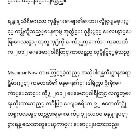
င္းေပးခဲ့ျခင္းျဖစ္သည္။
ရန္ကုန္ သီရီမဂၤလာ ကုန္စိမ္းေဈး၏ေဘး၊ လွိုင္ျမစ္ႏွ
င့္ ကပ္လ်က္ရွိသည့္ေနရာမွ အုတ္က်င္း ဂုန္နီႏွင့္ ေလၽွာ္ေ
ရြးေလၽွာ္ ထုတ္စက္႐ုံကို ေက်ာ္ထက္ေက်ာ္ ကုမၸဏီ
က ၂ဝ၁၂ ေဖေဖာ္ဝါရီတြင္ ကာလရွည္ လုပ္ပိုင္ခြင့္ရခဲ့သည္။
Myanmar Now က ဖတ္ခြင့္ရခဲ့သည့္ အဆိုပါဝန္ႀကီးဌာနအရာ
ရွိမ်ားႏွင့္ ကုမၸဏီ၏ မန္ေနးဂ်င္းဒါရိုက္တာ ဦးမိုးေ
က်ာ္ေသာင္း တို႔ ၂ဝ၁၂ ေဖေဖာ္ဝါရီတြင္ လက္မွတ္ေ
ရးထိုးထားသည့္ စာခ်ဳပ္တြင္ ေျမဧရိယာ ၉၂ ဧကေက်ာ္ကို
တစ္ဧကလၽွင္ တစ္လငွားရမ္းခ က်ပ္ ၃၂ဝ,ဝဝဝ ခန႔္ျဖင့္
ငွားရန္ သေဘာတူေၾကာင္း ေဖာ္ျပထားသည္။