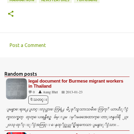
Post a Comment
C
o
m
Random posts
m
legal document for Burmese migrant workers
e
in Thailand
💬 0
👤 Aung Htet
📅 2013-01-23
n
🔖သတင္း
t
ျမန္မာေရႊ႕ေျပာင္းလုပ္သားေတြရဲ႕ မီွခုိသူသားသမီးေတြကုိ ယာယီႏုိင္ငံ
s
ကူးလက္မွတ္ ထုတ္ေပးရန္စီစဥ္ ခ်မ္းျမ (မုိးမခအေထာက္ေတာ္)ဇန္န၀ါရီ ၂၃၊
၂၀၁၃ ထုိင္းႏုိင္ငံအတြင္း ေနထုိင္လုပ္ကုိင္ရွိၾကေသာ ျမန္မာႏုိင္ငံသား ...