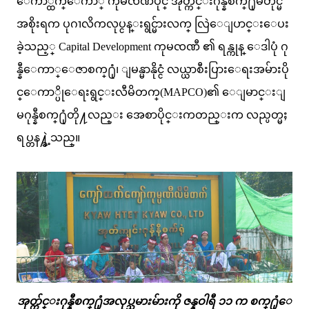
ေက်ာ္ထက္ေက်ာ္ ကုမၸဏီပိုင္ အုတ္က်င္းဂုန္နီစက္႐ုံမတိုင္မီ
အစိုးရက ပုဂၢလိကလုပ္ငန္းရွင္မ်ားလက္ လြဲေျပာင္းေပး
ခဲ့သည့္ Capital Development ကုမၸဏီ ၏ ရန္ကုန္ ေဒါပုံ ဂု
န္နီေကာ္ေဇာစက္႐ုံ၊ ျမန္မာနိုင္ငံ လယ္ယာစီးပြားေရးအမ်ားပို
င္ေကာ္ပိုေရးရွင္းလီမိတက္(MAPCO)၏ ေျမာင္းျ
မဂုန္နီစက္႐ုံတို႔လည္း အေစာပိုင္းကတည္းက လည္ပတ္မႈ
ရပ္တန႔္ခဲ့သည္။
အုတ္က်င္းဂုန္နီစက္႐ုံအလုပ္သမားမ်ားကို ဇန္နဝါရီ ၁၁ က စက္႐ုံေ