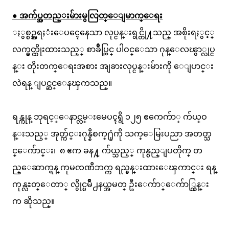
● အက်ပ္အတည္းမ်ားမွလြတ္ေျမာက္ေရး
ႏွစ္စဥ္အရႈံးေပၚေနေသာ လုပ္ငန္းရွင္တို႔သည္ အစိုးရႏွင့္
လက္မွတ္ထိုးထားသည့္ စာခ်ဳပ္တြင္ ပါဝင္ေသာ ဂုန္ေလၽွာ္လုပ္င
န္း တိုးတက္ေရးအစား အျခားလုပ္ငန္းမ်ားကို ေျပာင္း
လဲရန္ ျပင္ဆင္ေနၾကသည္။
ရန္ကုန္ ဘုရင့္ေနာင္လမ္းမေပၚရွိ ၁၂၅ ဧကေက်ာ္ က်ယ္ဝ
န္းသည့္ အုတ္က်င္းဂုန္နီစက္႐ုံကို သက္ေမြးပညာ အတတ္သ
င္ေက်ာင္း၊ ၈ ဧက ခန႔္ က်ယ္သည့္ ကုန္စည္ျပတိုက္ တ
ည္ေဆာက္ရန္ ကုမၸဏီဘက္က ရည္မွန္းထားေၾကာင္း ရန္
ကုန္လႊတ္ေတာ္ လွိုင္ၿမိဳ႕နယ္အမတ္ ဦးေက်ာ္ေက်ာ္ထြန္း
က ဆိုသည္။