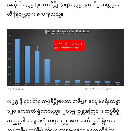
အဆိုပါ ႏွစ္ (၃ဝ) စာခ်ဳပ္ကို (၁၅) ႏွစ္ ၂ႀကိမ္ သက္တမ္း
တိုးခြင့္လည္း ေပးခဲ့သည္။
ႏွစ္ကုန္ပိုင္းတြင္ ထပ္မံခ်ဳပ္ဆိုေသာ စာခ်ဳပ္အရ ေျမဧရိယာမွာ
၁၂ဝ ဧကအထိ ရွိလာသည္။ ၂ဝ၁၅ ဇြန္လအတြင္း ထပ္မံခ်ဳပ္ဆို
သည့္အခါ ေျမဧရိယာမွာ ၁၂၅ ဧက ေက်ာ္အထိ ရွိလာသ
ည္။ စာခ်ဳပ္ ထပ္မံခ်ဳပ္ဆိုတိုင္း ငွားရမ္းေျမဧက တိုးပြား