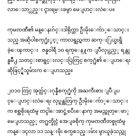
လာေသာ္လည္း ငွားရမ္းခမွာ မေျပာင္းလဲေပ။
ကုမၸဏီ၏ မန္ေနးဂ်င္းဒါရိုက္တာ ဦးမိုးေက်ာ္ေသာင္း
သည္ အဆိုပါစက္႐ုံႏွင့္ ကာလရွည္ၾကာ ဆက္ႏြယ္မႈရွိ
ခဲ့ေၾကာင္း ဇန္နဝါရီ ၁ဝ ရက္ေန႔က ျပဳလုပ္သည့္ ရန္ကု
န္ၿမိဳ႕ သတင္းစာရွင္းလင္းပြဲတြင္ စက္႐ုံ၏ ေျပာေရး
ဆိုခြင့္ရွိသူမ်ားက ေျပာသည္။
၂ဝ၁ဝ တြင္ အုတ္က်င္းဂုန္နီစက္႐ုံကို အႀကီးစား ျပဳျပ
င္ေျပာင္းလဲေရး လုပ္ရန္အတြက္ ဦးမိုးေက်ာ္ေသာင္း
က စစ္အစိုးရထံမွ တင္ဒါေအာင္ခဲ့ၿပီးေနာက္ အမည္ထုတ္ေဖာ္
မေျပာသည့္ တ႐ုတ္နိုင္ငံ အေျခစိုက္ ကုမၸဏီတစ္ခုထံမွ
ကန္ေဒၚလာ ၁၁ သန္းဖိုး စက္ပစၥည္းမ်ား မွာယူခဲ့သည္ဟု