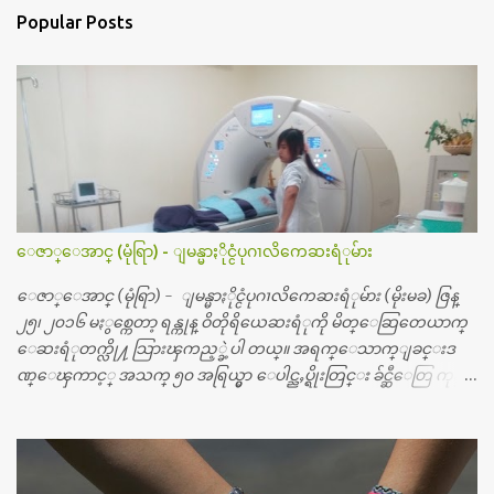
Popular Posts
ေဇာ္ေအာင္ (မုံရြာ) - ျမန္မာႏိုင္ငံပုဂၢလိကေဆးရံုမ်ား
ေဇာ္ေအာင္ (မုံရြာ) - ျမန္မာႏိုင္ငံပုဂၢလိကေဆးရံုမ်ား (မိုးမခ) ဇြန္
၂၅၊ ၂၀၁၆ မႏွစ္ကေတာ့ ရန္ကုန္ ဝိတိုရိယေဆးရံုကို မိတ္ေဆြတေယာက္
ေဆးရံုတက္လို႔ သြားၾကည့္ခဲ့ပါ တယ္။ အရက္ေသာက္ျခင္းဒ
ဏ္ေၾကာင့္ အသက္ ၅၀ အရြယ္မွာ ေပါင္ညႇပ္ရိုးတြင္း ခ်င္ဆီေတြ ကုန္ခ
မ္းသြားလို႔ အရိုးအစားထိုးကုသျခင္း လုပ္ပါတယ္။ အရိုးအထူးကု
ဆရာဝန္က ဝိတိုရိယေဟာ္တယ္လိုအခန္းမွာ တရက္ က်ပ္ ၃ ေသာင္းနဲ႔ေနေ
စၿပီး၊ အာရွေတာ္ဝင္ခြဲစိတ္ခန္းကို ငွားရမ္းခြဲစိတ္ အရိုးအစားထိုးကုပါတ
ယ္။ ေဆးစစ္၊ေဆးဝယ္၊ ခြဲစိတ္ကု၊ အရိုးအစားထိုးပစၥည္း စတဲ့စရိ