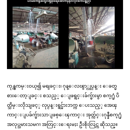
ကုန္ၾကမ္းဝယ္၍ မရျခင္း၊ ဂုန္ေလၽွာ္လုပ္ငန္း ေခတ္မ
စားေတာ့ျခင္း စသည့္ ေျဖရွင္းခ်က္မ်ားမွာ စက္႐ုံ ပိ
တ္သိမ္းလိုသျဖင့္ လုပ္ငန္းရွင္မ်ားဘက္က ေပးသည့္ အေၾ
ကာင္းျပခ်က္မ်ားသာျဖစ္ေၾကာင္း အုတ္က်င္းဂုန္နီစက္႐ုံ
အလုပ္သမားသမဂၢ အတြင္းေရးမႈး ဦးစိုးလြင္က ဆိုသည္။