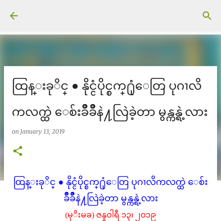
Skip to main content
ထြန္းခုိင္ ● နိုင္ငံပိုင္စက္႐ုံေတြ ပုဂၢလိ
ကလက္ထဲ ေစ်းခ်ဳိခ်ဳိနဲ႔လြဲခဲ့တာ မွန္ကန္ရဲ့လား
on
January 13, 2019
ထြန္းခုိင္ ● နိုင္ငံပိုင္စက္႐ုံေတြ ပုဂၢလိကလက္ထဲ ေစ်း
ခ်ဳိခ်ဳိနဲ႔လြဲခဲ့တာ မွန္ကန္ရဲ့လား
(မုိးမခ) ဇန္နဝါရီ ၁၃၊ ၂၀၁၉