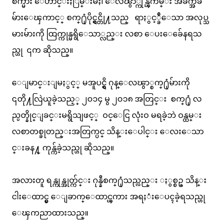
စက္မ်ား ေဟာင္းႏြမ္းမႈ၊ ေလၽွာ္ကုန္ၾကမ္း အခက္အခဲ
မ်ားေၾကာင့္ စက္႐ုံပိုင္ရွင္တို႔သည္ ရာႏွင့္ခ်ီေသာ အလုပ္သ
မားမ်ားကို ထြက္ကုန္မရွိေသာ္လည္း လစာ ေပးေခ်ေနရသ
ည္ဟု ၎က ဆိုသည္။
ေျမာင္းျမႏွင့္ မအူပင္ရွိ ဂုန္ေလၽွာ္စက္႐ုံမ်ားကို
၎တို႔လြဲယူခဲ့သည့္ ၂ဝ၁၄ မွ ၂ဝ၁၈ အတြင္း စက္႐ုံ လ
ည္ပတ္နိုင္ျခင္းမရွိသျဖင့္ ဝင္ေငြ လုံးဝ မရခဲ့ဘဲ ဝန္ထမ္း
လစာတစ္ခုတည္းအတြက္ပင္ သိန္းေပါင္း ေလးေသာ
င္းခန႔္ ကုန္က်ခဲ့သည္ဟု ဆိုသည္။
အလားတူ ရန္ကုန္အုတ္က်င္း ဂုန္နီစက္႐ုံသည္လည္း ႏွစ္စဥ္ သိန္း
ငါးေထာင္မွ ေျခာက္ေထာင္ၾကား အရႈံးေပၚခဲ့ရသည္ဟု
ေၾကညာထားသည္။