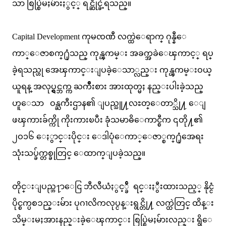
သာ စြပ္စြဲမႈမ်ားႏွင့္ ရင္ဆိုင္ခဲ့ရသည္။
Capital Development ကုမၸဏီ လက္ထဲေရာက္ ဂုန္နီေ
ကာ္ေဇာစက္႐ုံသည္ ကုန္ၾကမ္း အခက္အခဲေၾကာင့္ ရပ္
ခဲ့ရသည္ဟု အေၾကာင္းျပခဲ့ေသာ္လည္း ကုန္ၾကမ္းဝယ္
ယူရန္ အလုပ္ရွင္ဘက္က ႀကိဳးစား အားထုတ္မႈ နည္းပါးခဲ့သည္
ဟူေသာ ဝန္ႀကီးဌာန၏ ျပည္သူ႔လႊတ္ေတာ္သို႔ ေျ
ဖၾကားခ်က္ကို ကိုးကားၿပီး ခုံသမာဓိေကာင္စီက ၎တို႔၏
၂ဝ၁၆ ေႏွာင္းပိုင္း ေဒါပုံေကာ္ေဇာ္စက္႐ုံအေရး
သုံးသပ္ခ်က္တစ္ခုတြင္ ေထာက္ျပခဲ့သည္။
တိုင္းျပည္ဘ႑ာေငြ ဘီလီယံႏွင့္ခ်ီ ရင္းႏွီးထားသည့္ နိုင္ငံ
ပိုင္စက္ပစၥည္းမ်ား ပုဂၢလိကလုပ္ငန္းရွင္တို႔ လက္ထဲတြင္ ထိန္း
သိမ္းမႈအားနည္းခဲ့ေၾကာင္း စြပ္စြဲမႈမ်ားလည္း ရွိေ