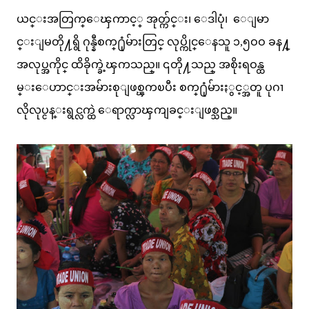
ယင္းအတြက္ေၾကာင့္ အုတ္က်င္း၊ ေဒါပုံ၊ ေျမာ
င္းျမတို႔ရွိ ဂုန္နီစက္႐ုံမ်ားတြင္ လုပ္ကိုင္ေနသူ ၁,၅ဝဝ ခန႔္
အလုပ္အကိုင္ ထိခိုက္ခဲ့ၾကသည္။ ၎တို႔သည္ အစိုးရဝန္ထ
မ္းေဟာင္းအမ်ားစုျဖစ္ၾကၿပီး စက္႐ုံမ်ားႏွင့္အတူ ပုဂၢ
လိုလုပ္ငန္းရွင္လက္ထဲ ေရာက္လာၾကျခင္းျဖစ္သည္။