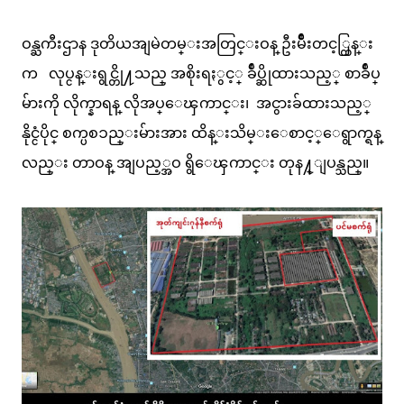
ဝန္ႀကီးဌာန ဒုတိယအျမဲတမ္းအတြင္းဝန္ ဦးမ်ိဳးတင့္ထြန္း
က လုပ္ငန္းရွင္တို႔သည္ အစိုးရႏွင့္ ခ်ဳပ္ဆိုထားသည့္ စာခ်ဳပ္
မ်ားကို လိုက္နာရန္ လိုအပ္ေၾကာင္း၊ အငွားခ်ထားသည့္
နိုင္ငံပိုင္ စက္ပစၥည္းမ်ားအား ထိန္းသိမ္းေစာင့္ေရွာက္ရန္
လည္း တာဝန္ အျပည့္အဝ ရွိေၾကာင္း တုန႔္ျပန္သည္။