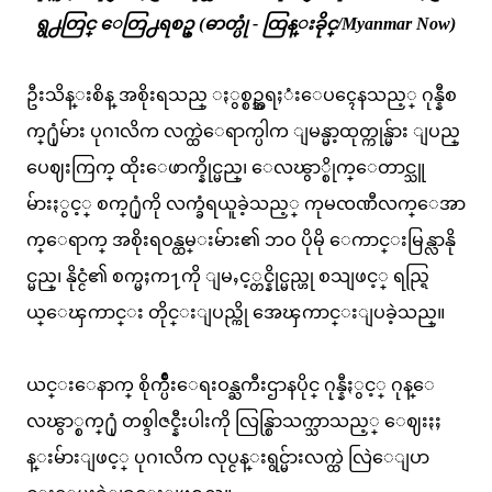
ရွ႕တြင္ ေတြ႕ရစဥ္ (ဓာတ္ပုံ - ထြန္းခိုင္/Myanmar Now)
ဦးသိန္းစိန္ အစိုးရသည္ ႏွစ္စဥ္အရႈံးေပၚေနသည့္ ဂုန္နီစ
က္႐ုံမ်ား ပုဂၢလိက လက္ထဲေရာက္ပါက ျမန္မာ့ထုတ္ကုန္မ်ား ျပည္
ပေဈးကြက္ ထိုးေဖာက္နိုင္မည္၊ ေလၽွာ္စိုက္ေတာင္သူ
မ်ားႏွင့္ စက္႐ုံကို လက္ခံရယူခဲ့သည့္ ကုမၸဏီလက္ေအာ
က္ေရာက္ အစိုးရဝန္ထမ္းမ်ား၏ ဘဝ ပိုမို ေကာင္းမြန္လာနို
င္မည္၊ နိုင္ငံ၏ စက္မႈက႑ကို ျမႇင့္တင္နိုင္မည္ဟု စသျဖင့္ ရည္ရြ
ယ္ေၾကာင္း တိုင္းျပည္ကို အေၾကာင္းျပခဲ့သည္။
ယင္းေနာက္ စိုက္ပ်ိဳးေရးဝန္ႀကီးဌာနပိုင္ ဂုန္နီႏွင့္ ဂုန္ေ
လၽွာ္စက္႐ုံ တစ္ဒါဇင္နီးပါးကို လြန္စြာသက္သာသည့္ ေဈးႏႈ
န္းမ်ားျဖင့္ ပုဂၢလိက လုပ္ငန္းရွင္မ်ားလက္ထဲ လြဲေျပာ