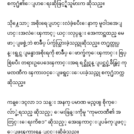
စက္႐ုံ၏ေျပာေရးဆိုခြင့္ရွိသူမ်ားက ဆိုသည္။
သို႔ေသာ္ အစိုးရေျပာင္းလဲခဲ့ၿပီးေနာက္ မူဝါဒအေျ
ပာင္းအလဲေၾကာင့္ ယင္းလုပ္ငန္း အေကာင္အထည္ မေ
ဖာ္ျဖစ္ခဲ့ဘဲ စာခ်ဳပ္ ပ်က္ပ်ယ္သြားခဲ့သည္ဟုဆိုသည္။ တ႐ုတ္လုပ္င
န္းရွင္က ျမန္မာအစိုးရကို စာခ်ဳပ္ ေဖာက္ဖ်က္ေၾကာင္း စြပ္
စြဲၿပီး တရားဥပေဒေၾကာင္းအရ ရင္ဆိုင္ရန္ ျပင္ဆင္ခဲ့ခ်ိန္တြင္ ကု
မၸဏီက ၾကားဝင္ေျဖရွင္းေပးခဲ့သည္ဟု စက္႐ုံဘက္က
ဆိုသည္။
ကန္ေဒၚလာ ၁၁ သန္း အနက္ ပမာဏ မည္မၽွ စိုက္ေ
လ်ာ္ခဲ့ရသည္ ဆိုသည့္ ေမးခြန္းကိုမူ “ကုမၸဏီ၏ အ
တြင္းေရးကိစၥ” ဆိုသည့္ အေၾကာင္းျပခ်က္ျဖင့္
ေျဖၾကားရန္ ျငင္းဆိုခဲ့သည္။