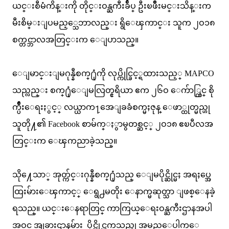
ယင္းစီမံကိန္းကို တိုင္းဝန္ႀကီးခ်ဳပ္ ဦးၿဖိဳးမင္းသိန္းက
မီးစိမ္းျပမည့္သေဘာလည္း ရွိေၾကာင္း သူက ၂ဝ၁၈
စက္တင္ဘာလအတြင္းက ေျပာသည္။
ေျမာင္းျမဂုန္နီစက္႐ုံကို လုပ္ကိုင္ခြင့္ရထားသည့္ MAPCO
သည္လည္း စက္႐ုံေျမလြတ္ဧရိယာ ဧက ၂၆ဝ ေက်ာ္တြင္ စို
က္ပ်ိဳးေရးႏွင့္ လယ္ယာက႑အေျခခံစက္မႈဇုန္ ေဖာ္ထုတ္မည္ဟု
သူတို႔၏ Facebook စာမ်က္ႏွာမွတစ္ဆင့္ ၂ဝ၁၈ ဧၿပီလအ
တြင္းက ေၾကညာခဲ့သည္။
သို႔ေသာ္ အုတ္က်င္းဂုန္နီစက္႐ုံသည္ ေျမပိုင္ဆိုင္မႈ အရႈပ္အေ
ထြးမ်ားေၾကာင့္ ေရွ႕မတိုး ေနာက္မဆုတ္သာ ျဖစ္ေနခဲ့
ရသည္။ ယင္းေနရာတြင္ ကာကြယ္ေရးဝန္ႀကီးဌာနအပါ
အဝင္ အျခားဌာနမ်ား ပိုင္ဆိုင္ၾကသည္ဟု အမည္ေပါက္ေ