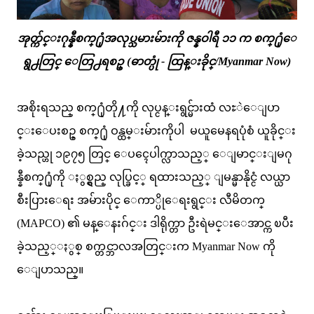
အုတ္က်င္းဂုန္နီစက္႐ုံအလုပ္သမားမ်ားကို ဇန္နဝါရီ ၁၁ က စက္႐ုံေ
ရွ႕တြင္ ေတြ႕ရစဥ္ (ဓာတ္ပုံ - ထြန္းခိုင္/Myanmar Now)
အစိုးရသည္ စက္႐ုံတို႔ကို လုပ္ငန္းရွင္မ်ားထံ လႊဲေျပာ
င္းေပးစဥ္ စက္႐ုံ ဝန္ထမ္းမ်ားကိုပါ မယူမေနရပုံစံ ယူခိုင္း
ခဲ့သည္ဟု ၁၉၇၅ တြင္ ေပၚေပါက္လာသည့္ ေျမာင္းျမဂု
န္နီစက္႐ုံကို ႏွစ္ရွည္ လုပ္ခြင့္ ရထားသည့္ ျမန္မာနိုင္ငံ လယ္ယာ
စီးပြားေရး အမ်ားပိုင္ ေကာ္ပိုေရးရွင္း လီမိတက္
(MAPCO) ၏ မန္ေနးဂ်င္း ဒါရိုက္တာ ဦးရဲမင္းေအာင္က ၿပီး
ခဲ့သည့္ႏွစ္ စက္တင္ဘာလအတြင္းက Myanmar Now ကို
ေျပာသည္။