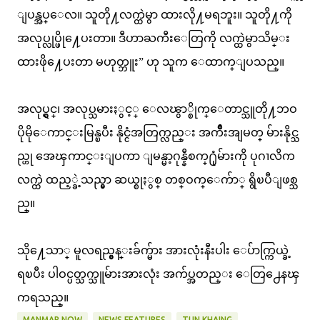
ျပန္အပ္ေလ။ သူတို႔လက္ထဲမွာ ထားလို႔မရဘူး။ သူတို႔ကို
အလုပ္လုပ္ဖို႔ေပးတာ။ ဒီဟာႀကီးေတြကို လက္ထဲမွာသိမ္း
ထားဖို႔ေပးတာ မဟုတ္ဘူး” ဟု သူက ေထာက္ျပသည္။
အလုပ္ရွင္၊ အလုပ္သမားႏွင့္ ေလၽွာ္စိုက္ေတာင္သူတို႔ဘဝ
ပိုမိုေကာင္းမြန္ၿပီး နိုင္ငံအတြက္လည္း အက်ိဳးအျမတ္ မ်ားနိုင္သ
ည္ဟု အေၾကာင္းျပကာ ျမန္မာ့ဂုန္နီစက္႐ုံမ်ားကို ပုဂၢလိက
လက္ထဲ ထည့္ခဲ့သည္မွာ ဆယ္စုႏွစ္ တစ္ဝက္ေက်ာ္ ရွိၿပီျဖစ္သ
ည္။
သို႔ေသာ္ မူလရည္မွန္းခ်က္မ်ား အားလုံးနီးပါး ေပ်ာက္ကြယ္ခဲ့
ရၿပီး ပါဝင္ပတ္သက္သူမ်ားအားလုံး အက်ပ္အတည္း ေတြ႕ေနၾ
ကရသည္။
MANMAR NOW
NEWS FEATURES
TUN KHAING