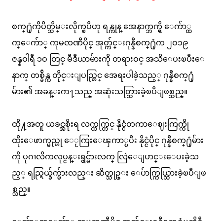
စက္႐ုံကိုပိတ္သိမ္းလိုက္ၿပီဟု ရန္ကုန္ အေနာက္ဘက္ရွိ ေက်ာ္ထ
က္ေက်ာ္ ကုမၸဏီပိုင္ အုတ္က်င္းဂုန္နီစက္႐ုံက ၂ဝ၁၉
ဇန္နဝါရီ ၁ဝ တြင္ မီဒီယာမ်ားကို တရားဝင္ အသိေပးၿပီးေ
နာက္ တစ္ခ်ိန္က တိုင္းျပည္တြင္ အေရးပါခဲ့သည့္ ဂုန္နီစက္႐ုံ
မ်ား၏ အခန္းက႑သည္ အဆုံးသတ္သြားခဲ့ၿပီျဖစ္သည္။
ထို႔အတူ ယခင္အစိုးရ လက္ထက္တြင္ နိုင္ငံတကာေဈးကြက္ကို
ထိုးေဖာက္မည္ဟု ေႂကြးေၾကာ္ၿပီး နိုင္ငံပိုင္ ဂုန္နီစက္႐ုံမ်ား
ကို ပုဂၢလိကလုပ္ငန္းရွင္မ်ားလက္ လြဲေျပာင္းေပးခဲ့သ
ည့္ ရည္ရြယ္ခ်က္မ်ားလည္း ဆိတ္သုဥ္း ေပ်ာက္ကြယ္သြားခဲ့ၿပီျဖ
စ္သည္။