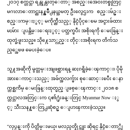
၂ဝ၁၇ စက္တင္ဘာ ရန္ကုန္လႊတ္ေတာ္ အစည္းအေဝးတစ္ခုတြင္
မဂၤလာေတာင္ညႊန႔္ၿမိဳ႕နယ္အမတ္ ဦးလွေဌးက စည္းမ်ဥ္း
စည္းကမ္းႏွင့္ မကိုက္ညီသည့္ နိုင္ငံပိုင္ေၿမ အငွားခ်ထား
မႈမ်ား ျပန္သိမ္းေရးႏွင့္ ပတ္သက္ၿပီး အစိုးရကို ေမးခြန္း
ထုတ္ခဲ့ဖူးသည္။ သို႔ေသာ္လည္း တိုင္းအစိုးရက တိက်သ
ည့္အေၿဖ မေပးခဲ့ေပ။
သူ႔အဆိုကို မွတ္တမ္းအျဖစ္ထားရန္ ဆႏၵရွိခဲ့ေၾကာင္း၊ ပိုမို
အားေကာင္းသည့္ အခ်က္အလက္မ်ား စုေဆာင္းၿပီး ေနာ
က္တစ္ႀကိမ္ ေမးခြန္းထုတ္မည္ ျဖစ္ေၾကာင္း ၂ဝ၁၈ စ
က္တင္ဘာလအတြင္းက ၎၏႐ုံးခန္းတြင္ Myanmar Now ႏွ
င့္ သီးသန႔္ေတြ႕ဆုံစဥ္ ေျပာၾကားခဲ့သည္။
“လုပ္ငန္းကို ပိတ္သိမ္းမယ္၊ မလည္ပတ္နိုင္ဘူး ဆိုရင္ နိုင္ငံေတာ္ကို