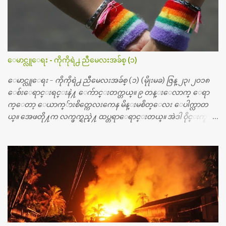
တ္ေတြနဲ႔ေဆးရံုမွာ ၂ ပတ္ေနထိုင္စရိတ္ သိန္း ၇၀ ေလာက္ ကုန္သြား
ပါတယ္။ သူငယ္ခ်င္းျဖစ္သူကို လာေတြ႔ရင္း ဟိုတယ္လို သန္႔ရွင္းသ
ပ္ရပ္တဲ့ ဝိတိုရိယေဆးရံုမွာ စီတီစကင္ နဲ႔ အမ္အာအိုင္1 စက္ခန္းကိုေ
တြ႔လို႔ေမးၾကည့္ေတာ့ တခါစမ္းရင္ က်ပ္တသိန္းေက်ာ္ က်သင့္
တယ္သိရပါတယ္။ တခါတေလ ကိုယ္လက္ေျခ၊ ဦးေႏွာက္ေတြ အေသး
ေမာင္လူေရး - ကိုကိုရဲ႕ ညီမေလးအခ်စ္ (၁)
စိတ္ၾကည့္လိုရင္ ဒီစက္ၾကီးေတြနဲ႔ စမ္းသပ္ရပါတယ္။ ခႏၱာကိုယ္အစိတ္ပို
င္း ကလီစာေတြကိုၾကည့္ရႈတဲ့ အာလထရာေဆာင္း2 စက္ေတြ
ေမာင္လူေရး - ကိုကိုရဲ႕ ညီမေလးအခ်စ္ (၁) (မိုုးမခ) ဇြန္ ၂၃၊ ၂၀၁၈
ကေတာ့ ေစ်းသိပ္မႀကီးလို႔ ျမန္မာျပည္ေဆးရံုတိုင္းရွိပါတယ္။
ေစ်းေရာင္းရင္းနဲ႔ ေက်ာင္းတက္တယ္။ ၉ တန္းေလာက္ ေရာ
တစ္ခါစမ္းရင္ က်ပ္တစ္ေသာင္းေလာက္ က်သင့္ပါတယ္။ စာေရးသူ လြ
က္ေတာ့ ေယာက္်ားစိတ္ကေလးကေန မိန္းမစိတ္ေလး ေပါက္လာတ
န္ခဲ့တဲ့ (၂)...
ယ္။ အေဖတို႔က လက္ဖက္ရည္နဲ႔ ထပ္တရာေရာင္းတယ္။ အဲဒါ ဝိုင္းကူ
တာေပါ့။ မိန္းကေလး အေပါင္းအသင္းလည္း မ်ားတယ္။ ငယ္ငယ္တု
န္းကေတာ့ အမေတြနဲ႔ ေနတာဆုိေတာ့ သနပ္ခါးေလးေတြ လိမ္း
တယ္။ ပန္းပန္တယ္။ မိန္းကေလး အဝတ္အစားေတြကိုလည္း ခုိးဝတ္တ
ယ္။ မိန္းမစိတ္ရွိေတာ့ ရွိေပမယ့္ ကိုယ့္ကိုယ္ကို မိန္းမစိတ္ေပါက္မွန္း
သိတာက ၉ တန္း၊ ၁၀ တန္းေလာက္ကမွ။ ညီအစ္ကို ေမာင္နွမ အားလံုး ၆
ေယာက္ရွိတယ္။ အစ္ကို ၃ ေယာက္၊ အစ္မ ႏွစ္ေယာက္။ အစ္ကိုေတြက
လည္း သူ႔ အေပါင္းအသင္းနဲ႔ သူဆိုေတာ့ အမေတြနဲ႔ဘဲ ေပါ
င္းတယ္။ ျပီးေတာ့ အေဖကလည္း ေယာက္်ားဆုိ ေယာ
က္်ားေလးလုိဘဲ ေနေစခ်င္တယ္။ အေဖ့ကို ေၾကာက္လည္း ေၾကာ