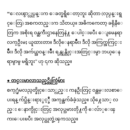
“ေလၽွာ္လုပ္ငန္းက ေခတ္မရွိေတာ့ဘူး ဆိုတာ (လုပ္ငန္းရွ
င္ေတြ) အစကတည္းက သိတယ္။ အဓိကကေတာ့ ခရိုနီေ
တြက အစိုးရ ဝန္ႀကီးဌာနေတြနဲ႔ ေပါင္းၿပီး ေျမေနရာ
လက္ဦးမႈ ယူထားတာ။ ဒီလိုေနရာမ်ိဳး၊ ဒီလို အကြက္အကြင္း
မ်ိဳး၊ ဒီလို အက်ယ္အဝန္းမ်ိဳး ရန္ကုန္တိုင္းအတြင္းမွာ ဘယ္ေန
ရာမွာမွ မရွိဘူး” ဟု ၎က ဆိုသည္။
● တင္းမာလာသည့္တိုက္ပြဲမ်ား
စက္႐ုံမလည္ပတ္နိုင္ေသာ္လည္း ကနဦးတြင္ ဝန္ထမ္းလစာေ
ပးရန္ က်ပ္သိန္းရာႏွင့္ခ်ီ အကုန္အက်ခံခဲ့သည္။ သို႔ေသာ္ လ
ည္း ေနာက္ပိုင္းတြင္ အလုပ္သမားတို႔ကို ေလ်ာ္ေၾ
ကးေပးၿပီး အလုပ္ထုတ္ခဲ့ၾကသည္။