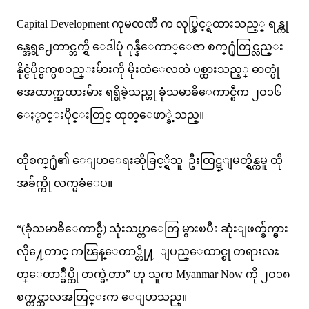
Capital Development ကုမၸဏီ က လုပ္ခြင့္ရထားသည့္ ရန္ကု
န္အေရွ႕ေတာင္ဘက္ရွိ ေဒါပုံ ဂုန္နီေကာ္ေဇာ စက္႐ုံတြင္လည္း
နိုင္ငံပိုင္စက္ပစၥည္းမ်ားကို မိုးထဲေလထဲ ပစ္ထားသည့္ ဓာတ္ပုံ
အေထာက္အထားမ်ား ရရွိခဲ့သည္ဟု ခုံသမာဓိေကာင္စီက ၂ဝ၁၆
ေႏွာင္းပိုင္းတြင္ ထုတ္ေဖာ္ခဲ့သည္။
ထိုစက္႐ုံ၏ ေျပာေရးဆိုခြင့္ရွိသူ ဦးထြဋ္ျမတ္ရွိန္ကမူ ထို
အခ်က္ကို လက္မခံေပ။
“(ခုံသမာဓိေကာင္စီ) သုံးသပ္တာေတြ မွားၿပီး ဆုံးျဖတ္ခ်က္မွား
လို႔ေတာင္ ကၽြန္ေတာ္တို႔ ျပည္ေထာင္စု တရားလႊ
တ္ေတာ္ခ်ဳပ္ကို တက္ခဲ့တာ” ဟု သူက Myanmar Now ကို ၂ဝ၁၈
စက္တင္ဘာလအတြင္းက ေျပာသည္။