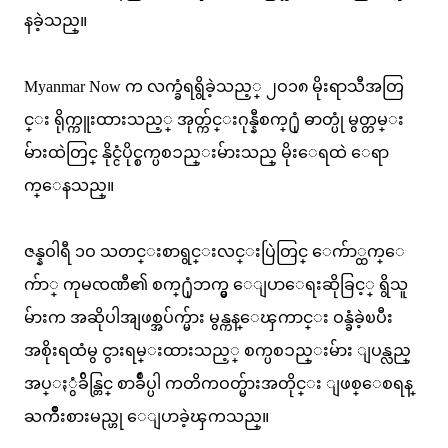
နခဲ့သည္။
Myanmar Now က လက္ခံရရွိခဲ့သည့္ ၂ဝ၁၈ မိုးရာသီအတြ
င္း ရိုက္ကူးထားသည့္ အုတ္က်င္းဂုန္နီစက္႐ုံ ဓာတ္ပုံ မွတ္တမ္း
မ်ားထဲတြင္ နိုင္ငံပိုင္စက္ပစၥည္းမ်ားသည္ မိုးေရထဲ ေရာ
က္ေနသည္။
ဇန္နဝါရီ ၁ဝ သတင္းစာရွင္းလင္းပြဲတြင္ ေက်ာ္ထက္ေ
က်ာ္ ကုမၸဏီ၏ စက္႐ုံဘက္မွ ေျပာေရးဆိုခြင့္ ရွိသူ
မ်ားက အဆိုပါအျဖစ္အပ်က္မ်ား မွန္ကန္ေၾကာင္း ဝန္ခံခဲ့ၿပီး
အစိုးရထံမွ ငွားရမ္းထားသည့္ စက္ပစၥည္းမ်ား ျပန္လည္
အပ္ႏွံခ်ိန္တြင္ စာခ်ဳပ္ပါ ကတိကဝတ္မ်ားအတိုင္း ျဖစ္ေစရန္
ႀကိဳးစားမည္ဟု ေျပာခဲ့ၾကသည္။