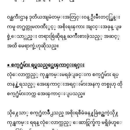
ဝန္ႀကီးဌာန ဒုတိယအျမဲတမ္းအတြင္းဝန္ ဦးမ်ိဳးတင့္ထြန္း
ကမူ တ႐ုတ္ကုမၸဏီႏွင့္ အစိုးရၾကား အျငင္းအခုန္ ျဖ
စ္ခဲ့ေသာ္လည္း တရားစြဲဆိုရန္ ႀကိဳးစားခဲ့သည့္ အဆင့္
အထိ မေရာက္ခဲ့ဟုဆိုသည္။
● စက္႐ုံမ်ား ရပ္ရသည့္အေၾကာင္းရင္း
လုံေလာက္သည့္ ကုန္ၾကမ္းမရခဲ့ျခင္းက စက္႐ုံမ်ား ရပ္
တန႔္ခဲ့ရသည့္ အေၾကာင္းအရင္းမ်ားအနက္ တစ္ခုဟု ထို
စက္႐ုံမ်ားဘက္က အေၾကာင္းျပသည္။
သို႔ေသာ္ စက္႐ုံတခ်ိဳ႕သည္ အစိုးရစီမံခန႔္ခြဲစဥ္ကကဲ့သို႔
ကုန္ၾကမ္း ရရန္ လုံေလာက္သည့္ ေဆာင္ရြက္ခ်က္ မရွိခဲ့ဟူေ