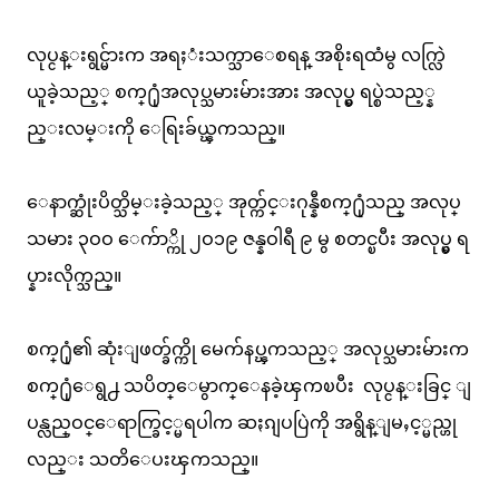
လုပ္ငန္းရွင္မ်ားက အရႈံးသက္သာေစရန္ အစိုးရထံမွ လက္လြဲ
ယူခဲ့သည့္ စက္႐ုံအလုပ္သမားမ်ားအား အလုပ္မွ ရပ္စဲသည့္န
ည္းလမ္းကို ေရြးခ်ယ္ၾကသည္။
ေနာက္ဆုံးပိတ္သိမ္းခဲ့သည့္ အုတ္က်င္းဂုန္နီစက္႐ုံသည္ အလုပ္
သမား ၃ဝဝ ေက်ာ္ကို ၂ဝ၁၉ ဇန္နဝါရီ ၉ မွ စတင္ၿပီး အလုပ္မွ ရ
ပ္နားလိုက္သည္။
စက္႐ုံ၏ ဆုံးျဖတ္ခ်က္ကို မေက်နပ္ၾကသည့္ အလုပ္သမားမ်ားက
စက္႐ုံေရွ႕ သပိတ္ေမွာက္ေနခဲ့ၾကၿပီး လုပ္ငန္းခြင္ ျ
ပန္လည္ဝင္ေရာက္ခြင့္မရပါက ဆႏၵျပပြဲကို အရွိန္ျမႇင့္မည္ဟု
လည္း သတိေပးၾကသည္။