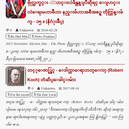
ဗိုုလ္ထက္မင္း -ေျပာင္းလဲခ်ိန္တန္ျပီဆိုရင္ ေျပာင္း
လဲေရးမဟာဗ်ဳဟာ နည္းဗ်ဴဟာအစီအစဥ္ တိုက္တြန္းခ်
က္ - ၁၅ ။ (နိဂံုးခ်ဳပ္)
💬 0
👤 Unknown
📅 2016-02-28
🔖Bo Htet Min
🔖News Features
2015 November Election Day - File Photo ဗိုုလ္ထက္မင္း -ေျပာင္းလဲခ်ိန္တန္ျပီဆိုရင္
ေျပာင္းလဲေရးမဟာဗ်ဳဟာ နည္းဗ်ဴဟာအစီအစဥ္ တိုက္တြန္းခ်က္ - ၁၅ ။ (နိဂံုး
ခ်ဳပ္)(မိုုးမခ) ေဖေဖာ္၀ါရီ ၂၇၊ ၂...
တင့္ေဇာ္လြင္ - ေဒါက္တာေရာဘတ္ေကာ့ (Robert
Koch) တံဆိပ္ေခါင္းမ်ား
💬 0
👤 Unknown
📅 2017-08-16
🔖For the record
🔖Tin Zaw Lwin
တင္ေဇာ္လြင္ - ေဒါက္တာေရာဘတ္ေကာ့ (Robert Koch) တံဆိပ္ေခါင္းမ်ား
(မိုးမခ) ၾသဂုတ္ ၁၆၊ ၂၀၁၇ "ဒီတလေတာ့ ငါ့တူၾကီးကို တီဘီ(TB) ဆိုတဲ့ အဆုတ္
နာေရာဂါအေၾကာင္းနဲ႔ ပတ္သက္ျပီး ေျပာျပစရာေတြ ရွိတယ္ကြ" " ဟာ လြဲ
ပါေစ ဖ...