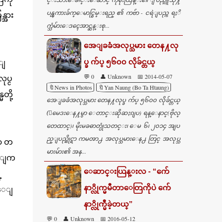
ပန္ၾကားခ်က္ေမာင္စြမ္းရည္ ၏ ကဗ်ာ - ငရဲျပည္က ရႈိ
္အား
က္သံမ်ားေဒၚေအာင္ဆန္းစု...
အေျခခံအလုပ္သမား တေန႔လု
းျ
ပ္ခ က်ပ္ ၅၆၀၀ လိုခ်င္တယ္
💬 0
👤 Unknown
📅 2014-05-07
ုပ္င
🔖News in Photos
🔖Yan Naung (Bo Ta Htaung)
တို့
အေျခခံအလုပ္သမား တေန႔လုပ္ခ က်ပ္ ၅၆၀၀ လိုခ်င္တယ္
(ေမေဒးေန႔မွာ ေတာင္းဆိုဆႏၵျပ) ရန္ေနာင္(ဗိုလ္
တေထာင္)၊ မိုးမခဓာတ္ပုံသတင္း၊ ေမ ၆၊ ၂၀၁၄ အျပ
ည္ျပည္ဆိုင္ရာ ကမၻာ႕ အလုပ္သမားေန႕ တြင္ အလုပ္သ
ွာ တ
မားမ်ား၏ အန...
ို ျက
ေဆာင္းယြန္းလ - “က်ေ
့
နာ္လိုက္မမီတာေတြကိုပဲ က်ေ
ဲ့ေျ
နာ္လိုက္မီခဲ့တယ္”
💬 0
👤 Unknown
📅 2016-05-12