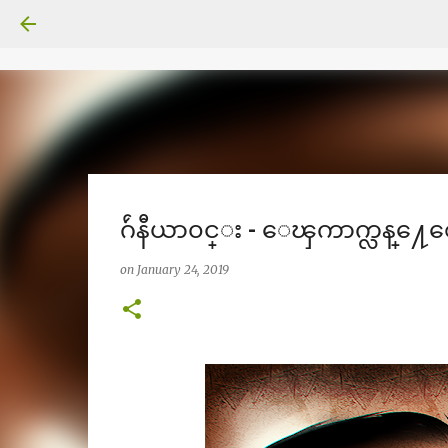
ဂ်ဴနီယာ၀င္း - ေၾကာက္လန္႔ေ
on
January 24, 2019