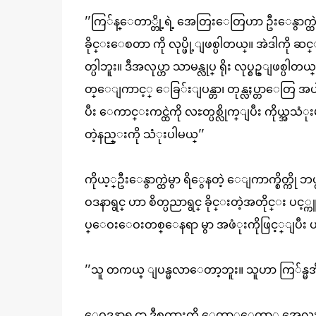
''ကြ်န္ေတာ္တို့ရဲ့ အေတြးေတြဟာ ဦးေနွာက္
ခိုင္းေစတာ ကို လုပ္ဖို့ျဖစ္ပါတယ္။ အဲဒါကို ဆင္
တ္ပါဘူး။ ဒီအလုပ္ဟာ သာမန္လုပ္ ရိုး လုပ္စဥ္ျဖစ္
တ္ေျကာင့္ ေခြ်းျပန္တာ၊ တုန္လႈပ္တာေတြ အပါ
ပီး ေကာင္းကင္ထဲကို လႊတ္ပစ္လိုက္ျပီး ကိုယ္အသံ
တဲ့နည္းကို သံုးပါမယ္''
ကိုယ့္ဦးေနွာက္ထဲမွာ ရိွေနတဲ့ ေျကာက္စိတ္ကို
ဝဒနာရွင္ ဟာ စိတ္ပညာရွင္ ခိုင္းတဲ့အတိုင္း ပင့္ကူထ
ပ္ေဝးေဝးတစ္ေနရာ မွာ အဖံုးကိုဖြင့္ျပီး ပင
''သူ တကယ္ ျပန္မလာေတာ့ဘူး။ သူဟာ ကြ်န္မအိမ္န
ေဝဒနာရွင္ဟာ ဒီစကားကို ေတာ္ေတာ္ အေလးအ