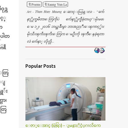
🔖Poems
🔖Saung Yun La
ဒ္က
Art - Than Htay Maung ေဆာင္းယြန္းလ - “က်ေ
င့္
နာ္လိုက္မမီတာေတြကိုပဲ က်ေနာ္လိုက္မီခဲ့တယ္”(မိုးမခ)
ျက
ေမ ၁၂၊ ၂၀၁၆ ဘယ္အခ်ိဳးမွာ ဘာအညႈိဳးေၾကာင့္မ်ား
မိုးသီးၾကီးၾကီးေတြက ေမဦးကို ၾကိဳေနခဲ့ရတာ
့ရပါတ
လဲ က်ေနာ္ လိုက္လိ...
့ကူ
Popular Posts
္ေတြ
းေျ
ကူ်း
တာ၊
ေတြ
ေဇာ္ေအာင္ (မုံရြာ) - ျမန္မာႏိုင္ငံပုဂၢလိကေ