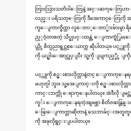
တြားသြားသတၲဝါေတြနဲ့ အင္းဆက္ေတြဟာ ေျ
လည္း ပရိသတ္ေတြကို ဒီအေကာင္ေတြကို အသံုးခ်ျပ
ကူေျကာက္စိတ္ဟာ လူေတာ္ေတာ္မ်ားမ်ားမွာ ရိွ
ည့္ဝံ့တာစတဲ့ သိပ္မျပင္းထန္တဲ့ ေျကာက္ရံြ့မ
ယ္လို့ စိတ္ပညာရွင္တစ္ေယာက္က ဆိုပါတယ္။ ပင့္ကူကိ
ကို ယဥ္ပါးေအာင္လုပ္ျပီး သူ့ကို ျပျကည့္ဖို့ ျကိ
ပင့္ကူကို စဥ္းစားလိုက္တာနဲ့တင္ ေျကာက္ေနရ
မဟုတ္ပါ ဘူး။ သူ့အေျကာင္းကို စဥ္းစားလိုက္တ
ကာင္းဘက္ကို ေရာက္ေနပါတယ္။ အဲဒီလို ျမင္တဲ
ကူ်း ေျကာက္ေနရတဲ့အျဖစ္ဟာ စိတၲဇဆန္လြန္း
ေခြးေျကာက္တာဆိုတာနဲ့ သေဘာခ်င္းအတူတူပါပဲ။
ကို အခုလိုရွင္းျပပါတယ္။