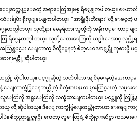
ခာက္လွန့္ေစတဲ့ အရာေတြအျဖစ္ ရိွေနျကပါတယ္။ ေဟာလိဝု
ီး ရိုက္ျပေနျကပါတယ္။ ''အာရ္ခ္နိုဖိုးဘီးရား''လို့ ေခၚတဲ့ ပ
ေနတတ္ပါတယ္။ သူတို့နား မေနရဲတာ၊ သူတို့ကို အနီးကပ္ေတာင္ မ
ႈေတြ ရိွေနတတ္ပါ တယ္။ သူတို့ေလးေတြကို ယဥ္ပါးေအာင္ လုပ္လို
ု အလြန္အမင္း ေျကာက္ စိတ္ရိွေနတဲ့ စိတ္ေဝဒနာရွင္ကို ကုစားဖို့ ပင္
ုးစားရမယ္လို့ ဆိုပါတယ္။
တယ္လို့ ဆိုပါတယ္။ ပင့္ကူဆိုတဲ့ သတၲဝါဟာ အျငိမ္ေနတဲ့အေကာင
ာနဲ့ ေျကာက္ရံြ့ေနတယ္ဆိုတဲ့ စိတ္ခံစားမႈဟာ မွားယြင္းတဲ့ လမ္
့လူေတြကို အရူးေတြလို လက္ခံထားျကပါတယ္။ ပင့္ကူကို လြန္လြန္
တယ္ လို့ ဆိုပါတယ္။ ဒီေျကာက္ရံြ့ေနတယ္ဆိုတာဟာ ေရေျကာက္
 စိတ္ပညာရွင္တစ္ဦး ကေတာ့ လူေတြရဲ့ စိတ္ပိုင္းဆိုင္ရာ ကုသမႈ