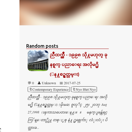
Random posts
ညိဳထက္ညိဳ - ၁၉၉၈ သို႔မဟုတ္ ခု
နစ္ရက္ ပညာေရး အလိုမ႐ွိ
(ေန႔စဥ္မွတ္တမ္း)
💬 0
👤 Unknown
📅 2017-07-25
🔖Contemporary Experience
🔖Nyo Htet Nyo
ညိဳထက္ညိဳ - ၁၉၉၈ သို႔မဟုတ္ ခုနစ္ရက္ ပညာေရး အလို
မ႐ွိ (ေန႔စဥ္မွတ္တမ္း) (မိုးမခ) ဇူလုိင္ ၂၅၊ ၂၀၁၇ Aug
27,1998 (ၾကာသပေတးေန႔)။ ။ မနက္ျဖန္က်ရင္
ကြ်န္ေတာ္တို႔ တစ္ႏွစ္ နဲ႔ ႐ွစ္လေက်ာ္ လံုးလံုး ပိ
တ္ထားခ...
့