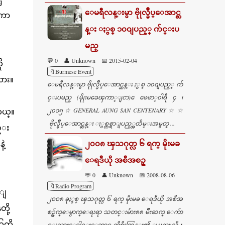
ေမရီလန္းမွာ ဗိုုလ္ခ်ဳပ္ေအာင္ဆ
ျကာ
န္း ႏွစ္ ၁၀၀ျပည့္ က်င္းပ
မည္
💬 0
👤 Unknown
📅 2015-02-04
ု
🔖Burmese Event
လား။
ေမရီလန္းမွာ ဗိုုလ္ခ်ဳပ္ေအာင္ဆန္း ႏွစ္ ၁၀၀ျပည့္ က်
င္းပမည္ (မိုုးမခေၾကာ္ျငာ) ေဖေဖာ္၀ါရီ ၄ ၊
၂၀၁၅ ☆ GENERAL AUNG SAN CENTENARY ☆ ☆
တယ္။
ဗိုလ္ခ်ဳပ္ေအာင္ဆန္း ႏွစ္တစ္ရာျပည့္အထိမ္းအမွတ္ ...
ည္း
ဲ့
၂၀၀၈ ၾသဂုတ္လ ၆ ရက္ မိုးမခ
ေရဒီယို အစီအစဥ္
💬 0
👤 Unknown
📅 2008-08-06
🔖Radio Program
ေျ
၂ဝဝ၈ ခုႏွစ္ ၾသဂုတ္လ ၆ ရက္ မိုးမခ ေရဒီယို အစီအ
ို့
စဥ္မ်က္ေမွာက္ေရးရာ သတင္းမ်ား၈၈ မ်ဳိးဆက္ ေက်ာ
ြကို
င္းသားေခါင္းေဆာင္ ကိုစိုးထြန္း၏ ျပည္သူသို႔