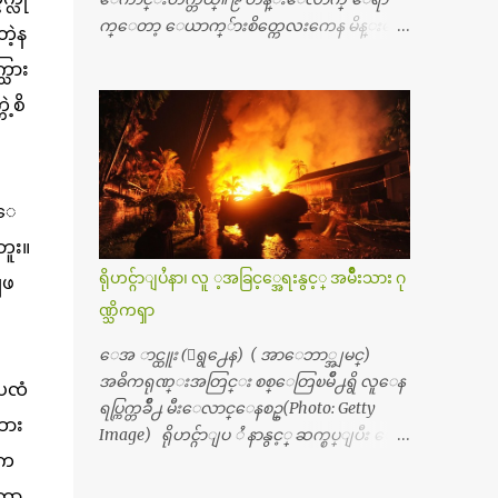
တာ့ တခါစမ္းရင္ က်ပ္တသိန္းေက်ာ္ က်သင့္တ
က္ေတာ့ ေယာက္်ားစိတ္ကေလးကေန မိန္းမစိ
တဲ့န
ယ္သိရပါတယ္။ တခါတေလ ကိုယ္လက္ေျခ၊
တ္ေလး ေပါက္လာတယ္။ အေဖတို႔က လက္ဖက္ရ
သြား
ဦးေႏွာက္ေတြ အေသးစိတ္ၾကည့္လိုရင္ ဒီစက္ၾ
ည္နဲ႔ ထပ္တရာေရာင္းတယ္။ အဲဒါ ဝိုင္းကူ
ကီးေတြနဲ႔ စမ္းသပ္ရပါတယ္။ ခႏၱာကိုယ္အစိတ္ပို
ဲ့စိ
တာေပါ့။ မိန္းကေလး အေပါင္းအသင္းလ
င္း ကလီစာေတြကိုၾကည့္ရႈတဲ့ အာလထ
ည္း မ်ားတယ္။ ငယ္ငယ္တုန္းကေတာ့ အမေတြနဲ႔
ရာေဆာင္း2 စက္ေတြကေတာ့ ေစ်းသိပ္မႀ
ေနတာဆုိေတာ့ သနပ္ခါးေလးေတြ လိမ္း
ကီးလို႔ ျမန္မာျပည္ေဆးရံုတိုင္းရွိပါတယ္။
တယ္။ ပန္းပန္တယ္။ မိန္းကေလး အဝတ္အစားေ
တစ္ခါစမ္းရင္ က်ပ္တစ္ေသာင္းေလာက္ က်သ
္ေ
တြကိုလည္း ခုိးဝတ္တယ္။ မိန္းမစိတ္ရွိေတာ့
င့္ပါတယ္။ စာေရးသူ လြန္ခဲ့တဲ့ (၂)...
ရွိေပမယ့္ ကိုယ့္ကိုယ္ကို မိန္းမစိတ္ေပါက္မွန္း
ဘူး။
သိတာက ၉ တန္း၊ ၁၀ တန္းေလာက္ကမွ။ ညီအ
ရိုဟင္ဂ်ာျပႆနာ၊ လူ ့အခြင့္အေရးနွင့္ အမ်ိဳးသား ဂု
ျဖ
စ္ကို ေမာင္နွမ အားလံုး ၆ ေယာက္ရွိတယ္။ အစ္ကို ၃
ဏ္သိကၡာ
ေယာက္၊ အစ္မ ႏွစ္ေယာက္။ အစ္ကိုေတြက
လည္း သူ႔ အေပါင္းအသင္းနဲ႔ သူဆိုေ
ေအ ာင္ထူး (ေရွ႕ေန) ( အာေဘာ္အျမင္)
တာ့ အမေတြနဲ႔ဘဲ ေပါင္းတယ္။ ျပီးေတာ့
အဓိကရုဏ္းအတြင္း စစ္ေတြၿမိဳ႕ရွိ လူေန
ပၸံ
အေဖကလည္း ေယာက္်ားဆုိ ေယာ
ရပ္ကြက္တခ်ိဳ႕ မီးေလာင္ေနစဥ္(Photo: Getty
ထား
က္်ားေလးလုိဘဲ ေနေစခ်င္တယ္။ အေဖ့ကို
Image) ရိုဟင္ဂ်ာျပ ႆ နာနွင့္ ဆက္စပ္ျပီး ေ
ေၾကာက္လည္း ေၾကာက္ရတယ္။ ေယာ
့က
ဒၚေအာင္ဆန္းစုၾကည္သည္ နိုဘယ္ဆုန ဲ႔ မထိုက္တ
က္်ားဘဝဆုိတာ ျမင့္ျမတ္တယ္ေပါ့။ ေယာ
န္ေၾကာင္း လူသိရွင္ၾကား စြပ္စြဲခ်က္ ေပၚထြ
ုတာ