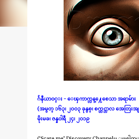
ဂ်ဴနီယာ၀င္း - ေၾကာက္လန္႔ေစေသာ အရာမ်ား
(အမွတ္ ၁၆၃၊ ၂ဝဝ၃ ခုနွစ္၊ စက္တင္ဘာလ အေတြးအျ
မိုးမခ၊ ဇန္န၀ါရီ ၂၄၊ ၂၀၁၉
(‘Scare me’ Discovery Channelမွ ျဖစ္ပါတ