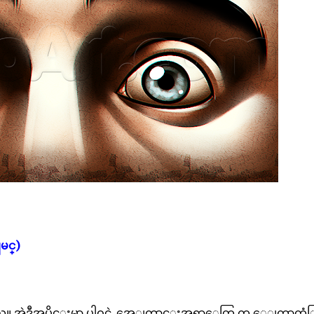
မင္)
ယ္။ အဲဒီအပိုင္းမွာ ပါဝင္တဲ့ အေျကာင္းအရာေတြ က ေျကာက္ရံြ