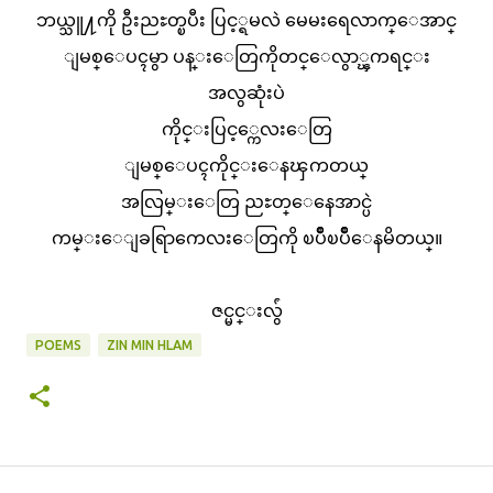
ဘယ္သူ႔ကို ဦးညႊတ္ၿပီး ပြင့္ရမလဲ မေမးရေလာက္ေအာင္
ျမစ္ေပၚမွာ ပန္းေတြကိုတင္ေလွာ္ၾကရင္း
အလွဆုံးပဲ
ကိုင္းပြင့္ကေလးေတြ
ျမစ္ေပၚကိုင္းေနၾကတယ္
အလြမ္းေတြ ညႊတ္ေနေအာင္ပဲ
ကမ္းေျခရြာကေလးေတြကို ၿပိဳၿပိဳေနမိတယ္။
ဇင္မင္းလွ်ံ
POEMS
ZIN MIN HLAM