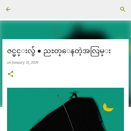
Skip to main content
ဇင္မင္းလွ်ံ ● ညႊတ္ေနတဲ့အလြမ္း
on
January 31, 2019