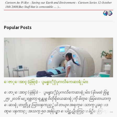
Cartoon Aw Pi Kye - Saving our Earth and Environment - Cartoon Series 12 October
18th 2008(Buy Stuff that is comostable … )...
Popular Posts
ေဇာ္ေအာင္ (မုံရြာ) - ျမန္မာႏိုင္ငံပုဂၢလိကေဆးရံုမ်ား
ေဇာ္ေအာင္ (မုံရြာ) - ျမန္မာႏိုင္ငံပုဂၢလိကေဆးရံုမ်ား (မိုးမခ) ဇြန္
၂၅၊ ၂၀၁၆ မႏွစ္ကေတာ့ ရန္ကုန္ ဝိတိုရိယေဆးရံုကို မိတ္ေဆြတေယာက္
ေဆးရံုတက္လို႔ သြားၾကည့္ခဲ့ပါ တယ္။ အရက္ေသာက္ျခင္းဒ
ဏ္ေၾကာင့္ အသက္ ၅၀ အရြယ္မွာ ေပါင္ညႇပ္ရိုးတြင္း ခ်င္ဆီေတြ ကုန္ခ