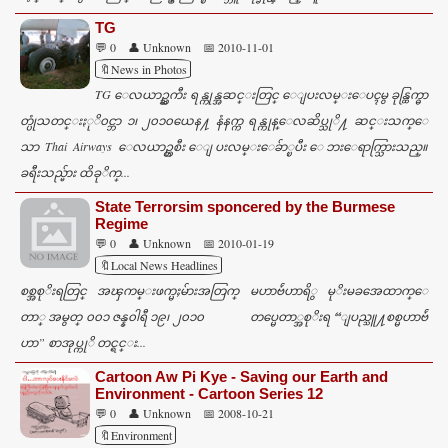
TG
💬 0
👤 Unknown
📅 2010-11-01
🔖News in Photos
TG ေလယာဥ္ႀကီး ရန္ကုန္အဆင္းတြင္ ေျပးလမ္းေပၚမွ ခုန္ထြက္ဓာ
တ္ပုံသတင္းႏုိ၀င္ဘာ ၁၊ ၂၀၁၀ယေန႔ နံနက္က ရန္ကုန္ေလဆိပ္သုိ႔ ဆင္းသက္ေ
သာ Thai Airways ေလယာဥ္တစီး ေျပးလမ္းေခ်ာ္ၿပီး ေဘးေရာက္သြားသည္။
ခရီးသည္မ်ား ထိခုိက္...
State Terrorsim sponcered by the Burmese
Regime
💬 0
👤 Unknown
📅 2010-01-19
🔖Local News Headlines
စစ္အစုိးရတြင္ အၾကမ္းဖက္မႈမ်ားအတြက္ မဟာဗ်ဴဟာရိွ မုိးမခအေထာက္ေ
တာ္ အမွတ္ ၀၀၁ ဇန္န၀ါရီ ၁၉၊ ၂၀၁၀ တပ္မေတာ္အစုိးရ “ျပည္သူ႔စစ္မဟာဗ်ဴ
ဟာ” စာအုပ္ကုိ တင္ရင္း...
Cartoon Aw Pi Kye - Saving our Earth and
Environment - Cartoon Series 12
💬 0
👤 Unknown
📅 2008-10-21
🔖Environment