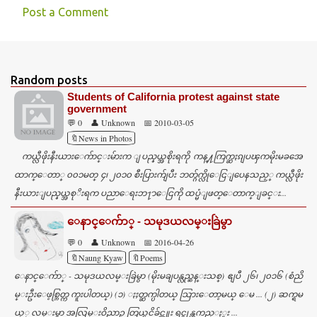
Post a Comment
C
o
m
Random posts
m
Students of California protest against state
e
government
💬 0
👤 Unknown
📅 2010-03-05
n
🔖News in Photos
t
ကယ္လီဖိုးနီးယားေက်ာင္းမ်ားက ျပည္နယ္အစိုးရကို ကန္႔ကြက္ဆႏၵျပၾကမိုးမခအေ
s
ထာက္ေတာ္ ၀၀၁မတ္ ၄၊ ၂၀၁၀ စီးပြားက်ျပီး ဘတ္ဂ်က္လိုေငြျပေနသည့္ ကယ္လီဖိုး
နီးယားျပည္နယ္အစုိးရက ပညာေရးဘ႑ာေငြကို ထပ္မံျဖတ္ေတာက္ျခင္း...
ေနာင္ေက်ာ္ - သမုဒယလမ္းခြဲမွာ
💬 0
👤 Unknown
📅 2016-04-26
🔖Naung Kyaw
🔖Poems
ေနာင္ေက်ာ္ - သမုဒယလမ္းခြဲမွာ (မိုးမချပန္လည္ဆန္းသစ္) ဧျပီ ၂၆၊ ၂၀၁၆ (စံညိ
မ္းဦးေဖ့စ္ဘြတ္က ကူးပါတယ္) (၁) ႏႈတ္ဆက္ပါတယ္ သြားေတာ့မယ္ ေမ ... (၂) ဆက္ရမ
ယ့္ လမ္းမွာ အလြမ္းဝိညာဥ္ တြယ္ၿငိခ်င္ဘူး ရင္ခုန္ၾကည္ႏူး ...