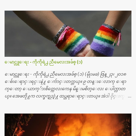
မ္းသြားလို႔ အရိုးအစားထိုးကုသျခင္း လုပ္ပါတယ္။ အရိုးအထူးကု
ဆရာဝန္က ဝိတိုရိယေဟာ္တယ္လိုအခန္းမွာ တရက္ က်ပ္ ၃ ေသာင္းနဲ႔ေနေ
စၿပီး၊ အာရွေတာ္ဝင္ခြဲစိတ္ခန္းကို ငွားရမ္းခြဲစိတ္ အရိုးအစားထိုးကုပါတ
ယ္။ ေဆးစစ္၊ေဆးဝယ္၊ ခြဲစိတ္ကု၊ အရိုးအစားထိုးပစၥည္း စတဲ့စရိ
တ္ေတြနဲ႔ေဆးရံုမွာ ၂ ပတ္ေနထိုင္စရိတ္ သိန္း ၇၀ ေလာက္ ကုန္သြား
ပါတယ္။ သူငယ္ခ်င္းျဖစ္သူကို လာေတြ႔ရင္း ဟိုတယ္လို သန္႔ရွင္းသ
ပ္ရပ္တဲ့ ဝိတိုရိယေဆးရံုမွာ စီတီစကင္ နဲ႔ အမ္အာအိုင္1 စက္ခန္းကိုေ
တြ႔လို႔ေမးၾကည့္ေတာ့ တခါစမ္းရင္ က်ပ္တသိန္းေက်ာ္ က်သင့္
တယ္သိရပါတယ္။ တခါတေလ ကိုယ္လက္ေျခ၊ ဦးေႏွာက္ေတြ အေသး
ေမာင္လူေရး - ကိုကိုရဲ႕ ညီမေလးအခ်စ္ (၁)
စိတ္ၾကည့္လိုရင္ ဒီစက္ၾကီးေတြနဲ႔ စမ္းသပ္ရပါတယ္။ ခႏၱာကိုယ္အစိတ္ပို
င္း ကလီစာေတြကိုၾကည့္ရႈတဲ့ အာလထရာေဆာင္း2 စက္ေတြ
ေမာင္လူေရး - ကိုကိုရဲ႕ ညီမေလးအခ်စ္ (၁) (မိုုးမခ) ဇြန္ ၂၃၊ ၂၀၁၈
ကေတာ့ ေစ်းသိပ္မႀကီးလို႔ ျမန္မာျပည္ေဆးရံုတိုင္းရွိပါတယ္။
ေစ်းေရာင္းရင္းနဲ႔ ေက်ာင္းတက္တယ္။ ၉ တန္းေလာက္ ေရာ
တစ္ခါစမ္းရင္ က်ပ္တစ္ေသာင္းေလာက္ က်သင့္ပါတယ္။ စာေရးသူ လြ
က္ေတာ့ ေယာက္်ားစိတ္ကေလးကေန မိန္းမစိတ္ေလး ေပါက္လာတ
န္ခဲ့တဲ့ (၂)...
ယ္။ အေဖတို႔က လက္ဖက္ရည္နဲ႔ ထပ္တရာေရာင္းတယ္။ အဲဒါ ဝိုင္းကူ
တာေပါ့။ မိန္းကေလး အေပါင္းအသင္းလည္း မ်ားတယ္။ ငယ္ငယ္တု
န္းကေတာ့ အမေတြနဲ႔ ေနတာဆုိေတာ့ သနပ္ခါးေလးေတြ လိမ္း
တယ္။ ပန္းပန္တယ္။ မိန္းကေလး အဝတ္အစားေတြကိုလည္း ခုိးဝတ္တ
ယ္။ မိန္းမစိတ္ရွိေတာ့ ရွိေပမယ့္ ကိုယ့္ကိုယ္ကို မိန္းမစိတ္ေပါက္မွန္း
သိတာက ၉ တန္း၊ ၁၀ တန္းေလာက္ကမွ။ ညီအစ္ကို ေမာင္နွမ အားလံုး ၆