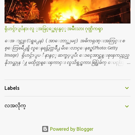
ေယာက္ရွိတယ္။ အစ္ကို ၃ ေယာက္၊ အစ္မ ႏွစ္ေယာက္။ အစ္ကိုေတြက
လည္း သူ႔ အေပါင္းအသင္းနဲ႔ သူဆိုေတာ့ အမေတြနဲ႔ဘဲ ေပါ
င္းတယ္။ ျပီးေတာ့ အေဖကလည္း ေယာက္်ားဆုိ ေယာ
က္်ားေလးလုိဘဲ ေနေစခ်င္တယ္။ အေဖ့ကို ေၾကာက္လည္း ေၾကာ
ရိုဟင္ဂ်ာျပႆနာ၊ လူ ့အခြင့္အေရးနွင့္ အမ်ိဳးသား ဂုဏ္သိကၡာ
က္ရတယ္။ ေယာက္်ားဘဝဆုိတာ ျမင့္ျမတ္တယ္ေပါ့။ ေယာ
က္်ားေလး စိတ္လည္း ရွိေအာင္ ဘာသာေရးလည္း လုိက္စားေအာင္
ေအ ာင္ထူး (ေရွ႕ေန) ( အာေဘာ္အျမင္) အဓိကရုဏ္းအတြင္း စ
တန္ခူးလဆုိ တစ္လလံုး ကိုရင္ ဝတ္ခုိင္းတယ္။ ေက်ာင္းမွာဆုိရင္ ေ
စ္ေတြၿမိဳ႕ရွိ လူေနရပ္ကြက္တခ်ိဳ႕ မီးေလာင္ေနစဥ္(Photo: Getty
ယာက္်ားေလးေတြက ကိုယ့္ကို ဘာပဲျဖစ္ျဖစ္ မၾကားတၾကား စ
Image) ရိုဟင္ဂ်ာျပ ႆ နာနွင့္ ဆက္စပ္ျပီး ေဒၚေအာင္ဆန္းစုၾကည္သည္
ရင္စတယ္။ အေျခာက္ ဘာညာေပါ့၊ အာ့့လုိေလးေတြ စတာေပါ့။
နိုဘယ္ဆုန ဲ႔ မထိုက္တန္ေၾကာင္း လူသိရွင္ၾကား စြပ္စြဲခ်က္ ေပၚထြက္လာ
ကိုယ္ကလည္း ရန္မျဖစ္ခ်င္ေတာ့ ျပန္မေျပာဘူး ေရွာင...
ခဲ့သည္။ ဇူလိုင္လ ၂၃ ရက္္ ေန႕ တြင္ အယ္လ္ဂ်ာဇီးရား နိုင္ငံတကာ ရုပ္သံလႊင့္
ဌာနမွ ရိုဟင္ဂ်ာလူထုမ်ား ဘ၀ပ်က္ေနၾကသည့္ ပံုမ်ား၊ စခန္းအတြ
င္းေနထိုင္ရာ တြင္လည္း အကူအညီမ်ား မရရွိ၍ စားရမဲ့ေသာက္ရမဲ့ ျဖ
Labels
စ္ေနပံုမ်ား၊ ဘဂၤလားေဒ႕ရွ္ နိုင္ငံဘက္သုိ႕ ေလွျဖင့္ကူးေျပးရန္
ၾကိဳးစားေသာ္လည္း အဆိုပါ နုိင္ငံရွိအာဏာပိုင္မ်ားက လက္မခံပဲ ထမင္း
လအလိုက္
ထုပ္ တေယာက္ တထုပ္ ေ ပး၍ ေရထဲ သို႔ ျပန္ ေ မာင္းထုတ္လိုက္သျ
ဖင့္ ေအာ္ဟစ္ငိုေၾကြးကာ ေလွေပၚျပန္ တက္သြားၾကရသည့္ ပံု
မ်ားကို အခ်ိန္အေတာ္ၾကာ ထုတ္လႊင့္ျပသခဲ့သည္။ တဆက္တည္းတြင္ အယ္လ္
ဂ်ာဇီးရား နိုင္ငံတကာ ရုပ္သံလႊင့္ဌာနက ရိုဟင္ဂ်ာျပသနာကို ေလ့လာလု
Powered by Blogger
ပ္ေဆာင္လွ်က္ရွိ ေသာ ကုလသမဂၢမွအပါအ၀င္ ပုဂၢိဳလ္အခ်ိဳ ႔ကို အင္တာဗ်ဴး လု