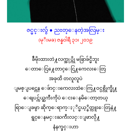
ဇင္မင္းလွ်ံ ● ညႊတ္ေနတဲ့အလြမ္း
(မုိးမခ) ဇန္နဝါရီ ၃၁၊ ၂၀၁၉
ခ်ီမိုးထားတဲ႔လက္အုပ္ကို မခြာခ်င္မိဘူး
ေတာေငြ႔ေတာင္ေငြ႔ကေလးေတြ
အခုထိ တလူလူပဲ
ျမစ္ျပင္ကေန ေခ်ာင္းကေလးထဲေကြ႔ဝင္ပစ္လိုက္ဖို႔
ေရျပင္က်ယ္ႀကီးကိုပဲ ေငးေနမိေတာ့တယ္
ရြာေျခမွာ ဆိုက္ေရာက္ႏုိင္မယ့္စိတ္ကူးေတြနဲ႔
ရွင္ေနမင္းႀကီးလင္းျဖာလို႔
နံနက္ခင္းဟာ