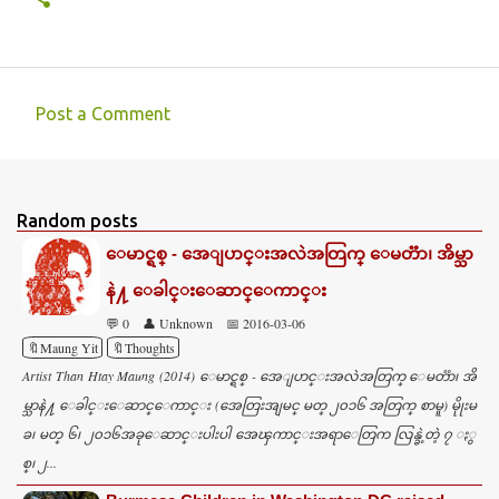
Post a Comment
C
o
m
Random posts
m
ေမာင္ရစ္ - အေျပာင္းအလဲအတြက္ ေမတၱာ၊ အိမ္သာ
e
နဲ႔ ေခါင္းေဆာင္ေကာင္း
n
💬 0
👤 Unknown
📅 2016-03-06
t
🔖Maung Yit
🔖Thoughts
s
Artist Than Htay Maung (2014) ေမာင္ရစ္ - အေျပာင္းအလဲအတြက္ ေမတၱာ၊ အိ
မ္သာနဲ႔ ေခါင္းေဆာင္ေကာင္း (အေတြးအျမင္ မတ္ ၂၀၁၆ အတြက္ စာမူ) မိုုးမ
ခ၊ မတ္ ၆၊ ၂၀၁၆အခုေဆာင္းပါးပါ အေၾကာင္းအရာေတြက လြန္ခဲ့တဲ့ ၇ ႏွ
စ္၊ ၂...