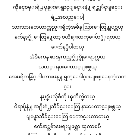
ကိုခင္ဝမ္းရဲ႕ ပုန္းေရွာင္ျခင္းနဲ႔ ရင္ဆုိင္ျခင္း
ရဲ႕အလည္ေပါ့
သားသားတေယာက္တည္းရွိတဲ့အခ်ိန္ သြားေတြ႔ျဖစ္တယ္
က်ေနာ့္ကို ေတြ႔ေတာ့ ဗဟိန္းထက္ေပ်ာ္ပံုရတယ္
ေက်နပ္မိပါတယ္
အဲံဒီကေန စာၾကည့္တိုက္ကိုေရာက္တယ္
သတင္းနားေထာင္ျဖစ္တယ္
အေမရိကန္တြင္ ဂါးဘားမန္႔ ရွတ္ေဒါင္းျဖစ္ေနတဲ့သတ
င္း
နမ့္စီပလိုစီကို ၾကိဳက္မိတယ္
ဓိရာမိုနဲ႔ အ႐ိုးရဲ႕သီခ်င္းေတြ နားေထာင္ျဖစ္တယ္
ျမန္မာသီခ်င္းေတြ ေကာင္းလာတယ္
က်ေနာ္ကဗ်ာမေရးျဖစ္တာ ၾကာၿပီ