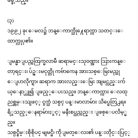
ဖစ္ခဲ့သည္။
(၃)
၁၉၉၂ ခု၊ ေမလ၌ ဘန္ေကာက္သို႔ေရာက္ကာ သတင္းေ
ထာက္လုပ္၏။
ျမန္မာျပည္ကထြက္မလာမီ ဆရာမင္းသု၀ဏ္အား သြားကန္ေ
တာ့ရင္း၊ ပ်ဥ္းမငုတ္တို ကဗ်ာကေန အားသစ္ေမြးမည္ဟု
ေျပာလိုက္ရာ၊ ဆရာက အားလည္းေမြး အျမင္လည္းက်
ယ္ေနာ္ဟူ၍ ျဖည့္ေပးသည္။ ဘန္ေကာက္ကား ေလထု
ညစ္ညမ္းသျဖင့္ ငွက္သံ သစ္ပင္ ပန္းမာလာမ်ား သိပ္မေတြ႕ရ။
ရိွသည့္ေနရာမ်ားႏွင့္ မနီးစပ္သည္လည္း ျဖစ္ေပလိမ့္မ
ည္။
သစ္ပင္စိမ္းစိုစိုပင္ မျမင္မိ၊ ကိုျမတ္ေလး၏ ပန္းတိုင္းပြင့္