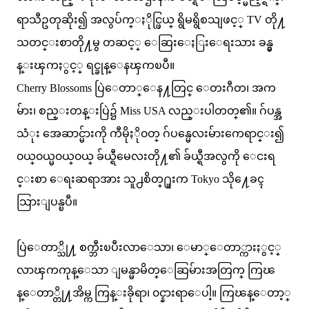
ရာသီဥတုဆိုး၍ အလွပ်က္ႏိုင္ဖြယ္ ရွိမရွိစသျဖင့္ TV တို႔
သတင္းစာတို႔မွ တဆင့္ ေဆြးေႏြးေရးသား ခန္မွ
န္းၾကႏွင့္ ရင္ခုန္ေနၾကၿပီ။
Cherry Blossoms ပြဲေတာ္ေန႔တြင္ ေတးဂီတ၊ အက
မ်ား၊ စည္းတန္းပြဲ၌ Miss USA လည္းပါတတ္၏။ ဂ်ပန္အ
သံုး အေဆာင္မ်ားကို ကီမိုႏို၀တ္ ဂ်ပန္မေလးမ်ားကေရာင္း၍
၀ယ္၀ယ္မ၀ယ္၀ယ္ ခ်ယ္ရီမေလးတို႔၏ ခ်ယ္ရီအလွကို ေငးရ
င္းစာ ေရးဆရာအား သူ႕စိတ္႐ူးက Tokyo သို႔ေခၚ
သြားျပန္ၿပီ။
ပြဲေတာ္သို႔ စက္ဘီးၿပီးလာေသာ၊ ေမာ္ေတာ္ကားႏွင့္
လာၾကကုန္ေသာ ျမန္မာမိတ္ေဆြမ်ားအတြက္ ကြၽ
န္ေတာ္တို႔အိမ္က ကြန္းခိုရာ၊ ၀င္နားရာေပါ့။ ကြၽန္ေတာ့္