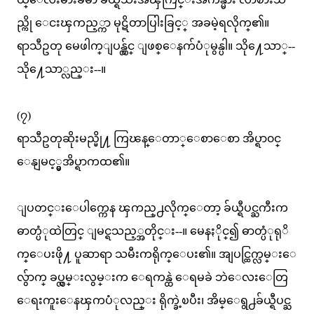
ည္ကို ေငးၾကည့္ကာ မုဋိတာပြါးခြင့္ အခမဲ့ရလိုက္၏။
ရာသီဥတု မေဖါက္ျပန္လွ်င္ ျဖစ္ေနက်ပံုမွန္ပါ။ သို႔ေသာ္--
သို႔ေသာ္လည္း--။
(၇)
ရာသီဥတုဆိုးမည္မို႔ ကြၽန္ေတာ္ေစာေစာ အိပ္ရာ၀င္
ေနျမင့္မွအိပ္ရာကထ၏။
ျပတင္းေပါက္ကေန ၾကည္႕လိုက္ေတာ့ ခ်ယ္ရီပင္ႀကီးက
ဓာတ္ပံုထဲတြင္ ျမင္ရသည့္အတိုင္း--။ မေနႏိုင္၍ ဓာတ္ပံုရုိ
က္ေပးဖို႔ ပူဆာရာ သမီးကရိုက္ေပး၏။ အျပင္ထြက္လမ္းေ
လွ်ာက္ ခပ္လွမ္းလွမ္းက ေရကန္ထဲ ေရမခဲ ဘဲေလးေတြ
ေရးကူးေနၾကပံုလည္း ရိုက္ခဲ့ၿပီး၊ အိမ္ေရွ႕ခ်ယ္ရီပင္ႀ