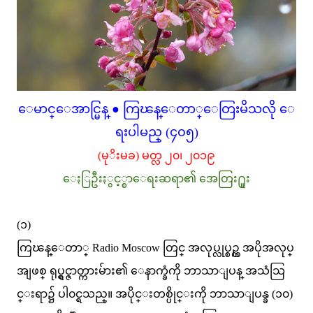
ေမာင္ေအာင္မြန္ ● ကြၽန္ေတာ္ေတြးမိသလို ေ
ရးပါမည္ (၄၀၅)
(မုိးမခ) မတ္လ ၂၀၊ ၂၀၁၉
ေႏြဦးႏွင့္စာေရးဆရာ၏ အေတြး႐ူး
(၁)
ကြၽန္ေတာ္ Radio Moscow တြင္ အလုပ္လုပ္စဥ္က အပိုအလုပ္
အျဖစ္ ရုပ္ရွင္ဇာတ္ကားမ်ား၏ ေနာက္ခံကို ဘာသာျပန္ အသံသြ
င္းရာ၌ ပါ၀င္ရသည္။ အပိုင္းတစ္ပိုင္းကို ဘာသာျပန္ခ (၁၀)