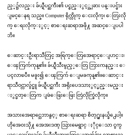
ည့္၌လည္း ခ်ယ္ရီပင္ႀကီး၏ ပင္စည္ႏွင့္အျခား ပန္းပင္မ်ား
ျမင္ေနရ သည္။ Computer ရိုက္လိုက္ ေငးလိုက္၊ ေတြးလို
က္ ေရးလိုက္ႏွင့္ စာေရးဆရာအဖို႔ အဆင္ေျပပါ
ဘိ။
ေဆာင္းဦးရာသီတြင္ အရြက္ေတြအေရာင္ေျပာင္း၊
ေၾကြက်ကုန္၏။ ခ်ယ္ရီသီးမွည့္ေတြ ဘြားကနည္း ေ
ပၚလာၿပီ။ မခူး၍ ေၾကြက် ေျမခကုန္၏။ေဆာင္း
ရာသီ၀င္လာလွ်င္မူ ခ်ယ္ရီပင္ႀကီး အရိုးပေဒသာႏွင့္မည္းမည္း
ႏွင္ဖတ္ေတြက ျဖဴေဖြးေဖြး တြဲလိုက္ခြဲလိုက္။
အသားအေရာင္သေဘာနွင့္ စာေရးဆရာ စိတ္႐ူးနယ္ခ်ဲ႕ေပါ့။
ဟိုအေ၀းသို႔ အေအးဒဏ္ သြားမေရွာင္ ႏိုင္ေသာ ငွက္င
ယ္ေလးမ်ားခမ်ာ ခ်ယ္ရီသီးအၾကြင္းအက်န္မ်ား လာစားသ