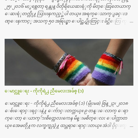
၂၅၊ ၂၀၁၆ မႏွစ္ကေတာ့ ရန္ကုန္ ဝိတိုရိယေဆးရံုကို မိတ္ေဆြတေယာက္
ေဆးရံုတက္လို႔ သြားၾကည့္ခဲ့ပါ တယ္။ အရက္ေသာက္ျခင္းဒ
ဏ္ေၾကာင့္ အသက္ ၅၀ အရြယ္မွာ ေပါင္ညႇပ္ရိုးတြင္း ခ်င္ဆီေတြ ကုန္ခ
မ္းသြားလို႔ အရိုးအစားထိုးကုသျခင္း လုပ္ပါတယ္။ အရိုးအထူးကု
ဆရာဝန္က ဝိတိုရိယေဟာ္တယ္လိုအခန္းမွာ တရက္ က်ပ္ ၃ ေသာင္းနဲ႔ေနေ
စၿပီး၊ အာရွေတာ္ဝင္ခြဲစိတ္ခန္းကို ငွားရမ္းခြဲစိတ္ အရိုးအစားထိုးကုပါတ
ယ္။ ေဆးစစ္၊ေဆးဝယ္၊ ခြဲစိတ္ကု၊ အရိုးအစားထိုးပစၥည္း စတဲ့စရိ
တ္ေတြနဲ႔ေဆးရံုမွာ ၂ ပတ္ေနထိုင္စရိတ္ သိန္း ၇၀ ေလာက္ ကုန္သြား
ပါတယ္။ သူငယ္ခ်င္းျဖစ္သူကို လာေတြ႔ရင္း ဟိုတယ္လို သန္႔ရွင္းသ
ပ္ရပ္တဲ့ ဝိတိုရိယေဆးရံုမွာ စီတီစကင္ နဲ႔ အမ္အာအိုင္1 စက္ခန္းကိုေ
တြ႔လို႔ေမးၾကည့္ေတာ့ တခါစမ္းရင္ က်ပ္တသိန္းေက်ာ္ က်သင့္
တယ္သိရပါတယ္။ တခါတေလ ကိုယ္လက္ေျခ၊ ဦးေႏွာက္ေတြ အေသး
ေမာင္လူေရး - ကိုကိုရဲ႕ ညီမေလးအခ်စ္ (၁)
စိတ္ၾကည့္လိုရင္ ဒီစက္ၾကီးေတြနဲ႔ စမ္းသပ္ရပါတယ္။ ခႏၱာကိုယ္အစိတ္ပို
င္း ကလီစာေတြကိုၾကည့္ရႈတဲ့ အာလထရာေဆာင္း2 စက္ေတြ
ေမာင္လူေရး - ကိုကိုရဲ႕ ညီမေလးအခ်စ္ (၁) (မိုုးမခ) ဇြန္ ၂၃၊ ၂၀၁၈
ကေတာ့ ေစ်းသိပ္မႀကီးလို႔ ျမန္မာျပည္ေဆးရံုတိုင္းရွိပါတယ္။
ေစ်းေရာင္းရင္းနဲ႔ ေက်ာင္းတက္တယ္။ ၉ တန္းေလာက္ ေရာ
တစ္ခါစမ္းရင္ က်ပ္တစ္ေသာင္းေလာက္ က်သင့္ပါတယ္။ စာေရးသူ လြ
က္ေတာ့ ေယာက္်ားစိတ္ကေလးကေန မိန္းမစိတ္ေလး ေပါက္လာတ
န္ခဲ့တဲ့ (၂)...
ယ္။ အေဖတို႔က လက္ဖက္ရည္နဲ႔ ထပ္တရာေရာင္းတယ္။ အဲဒါ ဝိုင္းကူ
တာေပါ့။ မိန္းကေလး အေပါင္းအသင္းလည္း မ်ားတယ္။ ငယ္ငယ္တု