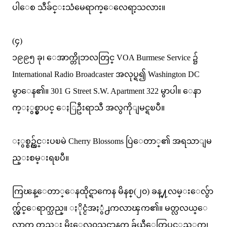
ပါေစ သီခ်င္းသံမေရာက္ေလေရာ့သလား။
(၄)
၁၉၉၅ ခု၊ ေအာက္တိုဘလတြင္ VOA Burmese Service ၌
International Radio Broadcaster အလုပ္ရ၍ Washington DC
မွာေန၏။ 301 G Street S.W. Apartment 322 မွာပါ။ ေနာ
က္ႏွစ္မွာပင္ ေႏြဦးရာသီ အလွကိုျမင္ရၿပီ။
ႏွစ္စဥ္က်င္းပၿမဲ Cherry Blossoms ပြဲေတာ္၏ အရသာျမ
ည္းစမ္းရၿပီ။
ကြၽန္ေတာ္ေနထိုင္ရာကေန မိနစ္(၂၀) ခန္႔လမ္းေလွ်ာ
က္လွ်င္ေရာက္သည္။ ႏိုင္ငံအႏွံ႕ကလာၾက၏။ မတ္လလယ္ေ
လာက တည္း မိုးေလ၀သဌာနက ခ်ယ္ရီေတြပင့္မည့္ရက္၊