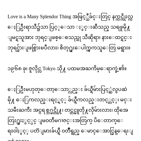
Love is a Many Splendor Thing အဖြင့္သီခ်င္းတြင္ နက္ကင္ကိုးလ္က
ေႏြဦးရာသီ၌သာ ပြင့္ေသာ ႏွင္းဆီသည္ သရဖူမို႔
ျမင္ရသူအား ဘုရင္ျဖစ္ေစသည္ဟု သီဆိုရာ၊ နားေထင္ရင္း
ဘုရင္မ်ားျဖစ္သြားၿပီလား၊ စိတ္႐ူးေပါက္ၾကသူေတြ မရွား။
၁၉၆၈ ခု၊ ဇူလိုင္လ Tokyo သို႔ ပထမအႀကိမ္ေရာက္ခဲ့၏။
ေႏြဦးမဟုတ္ေတာ့ေသာ္လည္း ခ်ယ္ရီမ်ားပြင့္ဆဲလွပဆဲ
မို႔ ေႏြကလည္းရင့္ရင့္ ခ်ယ္ရီကလည္းတင့္တင့္၊ မင္း
သမီးႀကီး အင္ဂရစ္ဘဂ္မင္တို႔၊ တင္တင္မူတို႔လိုမ်ားလား၊ ထိုအေ
တြး႐ူးႏွင့္ပင္ ျမ၀တီမဂၢဇင္းအတြက္ ပိေတာက္ေ
ရႊ၀ါႏွင့္ ပတၱျမားခ်ယ္ရီ ၀တၳဳရွည္ ေမာင္ေအာင္မြန္ေရးျ