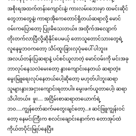
အစိုးရအထက်တန်းကျောင်းနဲ့၊ ကားလမ်းဘေးမှာ ထမင်းဆိုင်
တွေဘာတွေနဲ့၊ ကာရာအိုကေတောင်ရှိတယ်ဆရာလို့ မောင်
ဝမ်းကပြောတော့ ပြုးမိသေးတယ်။ အထိုက်အလျောက်
တိုးတက်လာပြီလို့ဆိုနိုင်ပေမယ့် တောသူတောင်သားတွေရဲ့
လူနေမှုဘဝကတော့ သိပ်ထူးခြားလှပုံမပေါ် ပါဘူး။
အလယ်တန်းပြဆရာနဲ့ ပင်စင်ယူလာတဲ့ မောင်ဝမ်းကို မင်းအခု
ဘာလုပ်နေသလဲမေးတော့ နွားကျောင်းနေတယ် ဆရာတဲ့။
မွေးမြူရေးလုပ်နေတယ်ပေါ့ဆိုတော့ မဟုတ်ပါဘူးဆရာ
သူများနွားအငှားကျောင်းရတာပါ။ မွေးဖက်ယူတာပေါ့၊ ဆရာ
သိပါတယ်။ ဖူး.... အငြိမ်းစာဆရာတယောက်ရဲ့
ဘဝ.....ကျွန်တော်ဆက်မတွေးချင်တော့...။ ဆင်ဖြူကျွန်းဝင်
တော့ နေမင်းကြီးက စလင်းချောင်းနောက်က တောအုပ်ထဲ
ကိုယ်တပိုင်းမြုပ်နေပြီ။