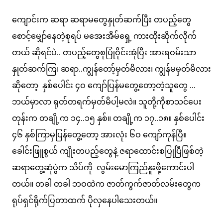
ကျောင်းက ဆရာ ဆရာမတွေနှုတ်ဆက်ပြီး တပည့်တွေ
စောင့်မျှော်နေတဲ့စုရပ် မအေးအိမ်ရှေ့ ကားထိုးဆိုက်လိုက်
တယ် ဆိုရင်ပဲ.. တပည့်တွေစုပြုံဝိုင်းအုံပြီး အားရဝမ်းသာ
နှုတ်ဆက်ကြ၊ ဆရာ..ကျွန်တော့်မှတ်မိလား၊ ကျွန်မမှတ်မိလား
ဆိုတော့ နှစ်ပေါင်း ၄ဝ ကျော်ပြန်မတွေ့တော့တဲ့သူတွေ ...
ဘယ်မှာလာ ရုတ်တရက်မှတ်မိပါ့မလဲ။ သူတို့ကိုစာသင်ပေး
တုန်းက တချို့က ၁၄..၁၅ နှစ်။ တချို့က ၁၇..၁၈။ နှစ်ပေါင်း
၄၆ နှစ်ကြာမှပြန်တွေ့တော့ အားလုံး ၆ဝ ကျော်ကုန်ပြီ။
ခေါင်းဖြူစွယ် ကျိုးတပည့်တွေနဲ့ ဇရာထောင်းစပြုပြီဖြစ်တဲ့
ဆရာတွေ့ဆုံပွဲက သိပ်ကို လွမ်းမောကြည်နူးဖို့ကောင်းပါ
တယ်။ တခါ တခါ ဘဝထဲက ဇာတ်ကွက်ဇာတ်လမ်းတွေက
ရုပ်ရှင်ရိုက်ပြတာထက် ပိုလှနေပါသေးတယ်။