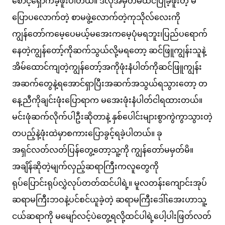
စောင့်ရှောက်ခဲ့ဖူးပါတယ်။ ဒီလိုအမှတ်မထင်ပြုခဲ့ဖူးတဲ့ မ
ပြောပလောက်တဲ့ စာမဖွဲ့လောက်တဲ့ကုသိုလ်လေးကို
ကျွန်တော်ကမေ့ပေမယ့်မအေးကမေ့ပုံမရဘူး၊ပြည်ပရောက်
နေတဲ့ကျွန်တော့်ကိုဆက်သွယ်လို့မရတော့ ဆင်ဖြူကျွန်းသူနဲ့
အိမ်ထောင်ကျတဲ့ကျွန်တော့်အကိုဖုံးနံပါတ်ကိုဆင်ဖြူကျွန်း
အဆက်တွေနဲ့ရအောင်ရှာပြီးအဆက်အသွယ်ရသွားတော့ တ
နေ့ညီကိုချင်းဖုံးပြောရာက မအေးဖုံးနံပါတ်ငါရထားတယ်။
မင်းဖုံဆက်လိုက်ပါဦးဆိုတာနဲ့ နှစ်ပေါင်းများစွာကွဲကွာသွားတဲ့
တပည့်နဲ့ဖုံးထဲမှာစကားပြောခွင့်ရခဲ့ပါတယ်။ ခု
အရှင်လတ်လတ်ပြန်တွေ့တော့သူ့ကို ကျွန်တော်မမှတ်မိ။
အချိန်ဆိုတဲ့မျက်လှည့်ဆရာကြီးကလူတွေကို
ရုပ်ပြောင်းရုပ်လွှဲလုပ်တတ်ထင်ပါရဲ့။ မူလတန်းကျောင်းအုပ်
ဆရာမကြီးဘဝနဲ့ပင်စင်ယူခဲ့တဲ့ ဆရာမကြီးဒေါ်ၤအေးဟာသူ့
ငယ်ဆရာကို မမျော်လင့်ပဲတွေ့ရလို့ထင်ပါရဲ့ပေါ့ပါးဖြတ်လတ်