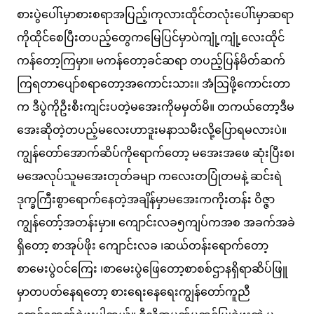
စားပွဲပေါ်ၤမှာစားစရာအပြည့်၊ကုလားထိုင်တလုံးပေါ်ၤမှာဆရာ
ကိုထိုင်စေပြီးတပည့်တွေကမြေပြင်မှာပဲကျုံ့ကျုံ့လေးထိုင်
ကန်တော့ကြမှာ။ မကန်တော့ခင်ဆရာ တပည့်ပြန်မိတ်ဆက်
ကြရတာပျော်စရာတော့အကောင်းသား။ အံသြဖို့ကောင်းတာ
က ဒီပွဲကိုဦးစီးကျင်းပတဲ့မအေးကိုမမှတ်မိ။ တကယ်တော့ဒီမ
အေးဆိုတဲ့တပည့်မလေးဟာဒူးမနာသမီးလို့ပြောရမလားပဲ။
ကျွန်တော်အောက်ဆိပ်ကိုရောက်တော့ မအေးအဖေ ဆုံးပြီးစ၊
မအေလုပ်သူမအေးတုတ်ခမျာ ကလေးတပြုံတမနဲ့ ဆင်းရဲ
ဒုက္ခကြီးစွာရောက်နေတဲ့အချိန်မှာမအေးကကိုးတန်း ဝိဇ္ဇာ
ကျွန်တော့်အတန်းမှာ။ ကျောင်းလခ၅ကျပ်ကအစ အခက်အခဲ
ရှိတော့ စာအုပ်ဖိုး ကျောင်းလခ ၊ဆယ်တန်းရောက်တော့
စာမေးပွဲဝင်ကြေး ၊စာမေးပွဲဖြေတော့စာစစ်ဌာနရှိရာဆိပ်ဖြူ
မှာတပတ်နေရတော့ စားရေးနေရေးကျွန်တော်ကူညီ