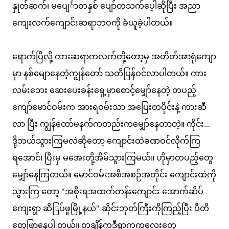
နှုတ်ဆက်၊ မပျေ်ာတနှစ် ပျော်တသက်ပေ့ါဆိုပြီး အညာ
ကျေးလက်ကျောင်းဆရာဘဝကို ခံယူခဲ့ပါတယ်။
ရောက်ပြီလို့ ကားဆရာကလက်တို့တော့မှ အတိတ်အာရုံကျော
မှာ နစ်မျောနေတဲ့ကျွန်တော် သတိပြန်ဝင်လာပါတယ်။ ကား
လမ်းဘေး ဆေးပေးခန်းရှေ့မှာစောင့်မျှော်နေတဲ့ တပည့်
ကျော်မောင်ဝမ်းက အားရဝမ်းသာ အပြေးတပိုင်းနဲ့ ကားဆီ
လာ ပြီး ကျွန်တော်မနက်ကတည်းကမျှော်နေတာတဲ့။ ကိုင်း...
ဒို့ဘယ်သွားကြမလဲဆိုတော့ ကျောင်းထဲခဏဝင်လိုက်ကြ
ရအောင်၊ ပြီးမှ မအေးတို့အိမ်သွားကြမယ်။ ဟိုမှာတပည့်တွေ
မျှော်နေကြတယ်။ မောင်ဝမ်းအစီအစဉ်အတိုင်း ကျောင်းထဲကို
သွားကြ တော့ "အစိုးရအထက်တန်းကျောင်း အောက်ဆိပ်
ကျေးရွာ ဆိြပ်ဖူမြို့နယ်" ဆိုင်းဘုတ်ကြီးကိုကြည့်ပြီး ပီတိ
တွေဖြာနေပါ တယ်။ တချိန်ကဒီရွာကကလေးတွေ