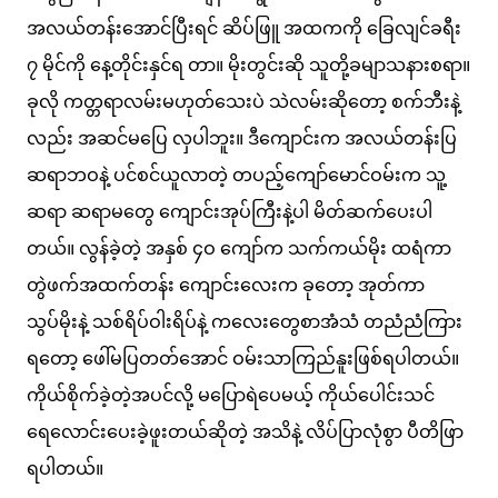
အလယ်တန်းအောင်ပြီးရင် ဆိပ်ဖြူ အထကကို ခြေလျင်ခရီး
၇ မိုင်ကို နေ့တိုင်းနှင်ရ တာ။ မိုးတွင်းဆို သူတို့ခမျာသနားစရာ။
ခုလို ကတ္တရာလမ်းမဟုတ်သေးပဲ သဲလမ်းဆိုတော့ စက်ဘီးနဲ့
လည်း အဆင်မပြေ လှပါဘူး။ ဒီကျောင်းက အလယ်တန်းပြ
ဆရာဘဝနဲ့ ပင်စင်ယူလာတဲ့ တပည့်ကျော်မောင်ဝမ်းက သူ့
ဆရာ ဆရာမတွေ ကျောင်းအုပ်ကြီးနဲ့ပါ မိတ်ဆက်ပေးပါ
တယ်။ လွန်ခဲ့တဲ့ အနှစ် ၄ဝ ကျော်က သက်ကယ်မိုး ထရံကာ
တွဲဖက်အထက်တန်း ကျောင်းလေးက ခုတော့ အုတ်ကာ
သွပ်မိုးနဲ့ သစ်ရိပ်ဝါးရိပ်နဲ့ ကလေးတွေစာအံသံ တညံညံကြား
ရတော့ ဖေါ်မပြတတ်အောင် ဝမ်းသာကြည်နူးဖြစ်ရပါတယ်။
ကိုယ်စိုက်ခဲ့တဲ့အပင်လို့ မပြောရဲပေမယ့် ကိုယ်ပေါင်းသင်
ရေလောင်းပေးခဲ့ဖူးတယ်ဆိုတဲ့ အသိနဲ့ လိပ်ပြာလုံစွာ ပီတိဖြာ
ရပါတယ်။