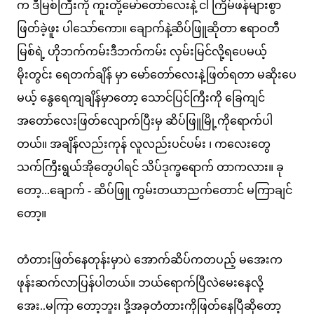
က ဒီမြစ်ကြီးကို ကူးတို့မော်တော်လေးနဲ့ ငါ ကြိမ်ဖန်များစွာ
ဖြတ်ခဲ့ဖူး ပါသော်ကော။ ချောက်နဲ့ဆိပ်ဖြူဆိုတာ ဧရာဝတီ
မြစ်ရဲ့ ဟိုဘက်ကမ်းဒီဘက်ကမ်း လှမ်းမြင်လို့ရပေမယ့်
မိုးတွင်း ရေတက်ချိန် မှာ မော်တော်လေးနဲ့ဖြတ်ရတာ မဆိုးပေ
မယ့် နွေရေကျချိန်မှာတော့ သောင်ပြင်ကြီးကို ခြေကျင်
အတော်လေးဖြတ်လျောက်ပြီးမှ ဆိပ်ဖြူမြို့ကိုရောက်ပါ
တယ်။ အချိန်လည်းကုန် လူလည်းပင်ပမ်း ၊ ကလေးတွေ
သက်ကြီးရွယ်အိုတွေပါရင် သိပ်ဒုက္ခရောက် တာကလား။ ခု
တော့...ချောက် - ဆိပ်ဖြူ ကွမ်းတယာညက်တောင် မကြာချင်
တော့။
တံတားဖြတ်နေတုန်းမှာပဲ အောက်ဆိပ်ကတပည့် မအေးက
ဖုန်းဆက်လာပြန်ပါတယ်။ ဘယ်ရောက်ပြီလဲမေးနေလို့
အေး..မကြာ တော့ဘူး၊ ဒို့အခုတံတားကိုဖြတ်နေပြီဆိုတော့