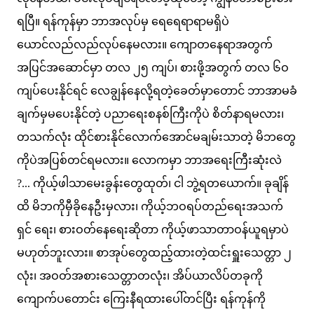
ရပြီ။ ရန်ကုန်မှာ ဘာအလုပ်မှ ရေရေရာရာမရှိပဲ
ယောင်လည်လည်လုပ်နေမလား။ ကျောတနေရာအတွက်
အပြင်အဆောင်မှာ တလ ၂၅ ကျပ်၊ စားဖို့အတွက် တလ ၆ဝ
ကျပ်ပေးနိုင်ရင် လေချွန်နေလို့ရတဲ့ခေတ်မှာတောင် ဘာအာမခံ
ချက်မှမပေးနိုင်တဲ့ ပညာရေးစနစ်ကြီးကိုပဲ စိတ်နာရမလား၊
တသက်လုံး ထိုင်စားနိုင်လောက်အောင်မချမ်းသာတဲ့ မိဘတွေ
ကိုပဲအပြစ်တင်ရမလား။ လောကမှာ ဘာအရေးကြီးဆုံးလဲ
?... ကိုယ့်ဖါသာမေးခွန်းတွေထုတ်၊ ငါ ဘွဲ့ရတယောက်။ ခုချိန်
ထိ မိဘကိုမှီခိုနေဦးမှလား၊ ကိုယ့်ဘဝရပ်တည်ရေးအသက်
ရှင် ရေး၊ စားဝတ်နေရေးဆိုတာ ကိုယ့်ဖာသာတာဝန်ယူရမှာပဲ
မဟုတ်ဘူးလား။ စာအုပ်တွေထည့်ထားတဲ့ထင်းရှူးသေတ္တာ ၂
လုံး၊ အဝတ်အစားသေတ္တာတလုံး၊ အိပ်ယာလိပ်တခုကို
ကျောက်ပတောင်း ကြေးနီရထားပေါ်တင်ပြီး ရန်ကုန်ကို