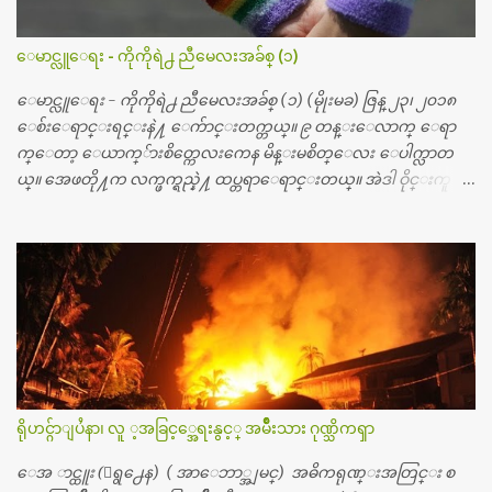
တြ႔လို႔ေမးၾကည့္ေတာ့ တခါစမ္းရင္ က်ပ္တသိန္းေက်ာ္ က်သင့္
တယ္သိရပါတယ္။ တခါတေလ ကိုယ္လက္ေျခ၊ ဦးေႏွာက္ေတြ အေသး
ေမာင္လူေရး - ကိုကိုရဲ႕ ညီမေလးအခ်စ္ (၁)
စိတ္ၾကည့္လိုရင္ ဒီစက္ၾကီးေတြနဲ႔ စမ္းသပ္ရပါတယ္။ ခႏၱာကိုယ္အစိတ္ပို
င္း ကလီစာေတြကိုၾကည့္ရႈတဲ့ အာလထရာေဆာင္း2 စက္ေတြ
ေမာင္လူေရး - ကိုကိုရဲ႕ ညီမေလးအခ်စ္ (၁) (မိုုးမခ) ဇြန္ ၂၃၊ ၂၀၁၈
ကေတာ့ ေစ်းသိပ္မႀကီးလို႔ ျမန္မာျပည္ေဆးရံုတိုင္းရွိပါတယ္။
ေစ်းေရာင္းရင္းနဲ႔ ေက်ာင္းတက္တယ္။ ၉ တန္းေလာက္ ေရာ
တစ္ခါစမ္းရင္ က်ပ္တစ္ေသာင္းေလာက္ က်သင့္ပါတယ္။ စာေရးသူ လြ
က္ေတာ့ ေယာက္်ားစိတ္ကေလးကေန မိန္းမစိတ္ေလး ေပါက္လာတ
န္ခဲ့တဲ့ (၂)...
ယ္။ အေဖတို႔က လက္ဖက္ရည္နဲ႔ ထပ္တရာေရာင္းတယ္။ အဲဒါ ဝိုင္းကူ
တာေပါ့။ မိန္းကေလး အေပါင္းအသင္းလည္း မ်ားတယ္။ ငယ္ငယ္တု
န္းကေတာ့ အမေတြနဲ႔ ေနတာဆုိေတာ့ သနပ္ခါးေလးေတြ လိမ္း
တယ္။ ပန္းပန္တယ္။ မိန္းကေလး အဝတ္အစားေတြကိုလည္း ခုိးဝတ္တ
ယ္။ မိန္းမစိတ္ရွိေတာ့ ရွိေပမယ့္ ကိုယ့္ကိုယ္ကို မိန္းမစိတ္ေပါက္မွန္း
သိတာက ၉ တန္း၊ ၁၀ တန္းေလာက္ကမွ။ ညီအစ္ကို ေမာင္နွမ အားလံုး ၆
ေယာက္ရွိတယ္။ အစ္ကို ၃ ေယာက္၊ အစ္မ ႏွစ္ေယာက္။ အစ္ကိုေတြက
လည္း သူ႔ အေပါင္းအသင္းနဲ႔ သူဆိုေတာ့ အမေတြနဲ႔ဘဲ ေပါ
င္းတယ္။ ျပီးေတာ့ အေဖကလည္း ေယာက္်ားဆုိ ေယာ
က္်ားေလးလုိဘဲ ေနေစခ်င္တယ္။ အေဖ့ကို ေၾကာက္လည္း ေၾကာ
ရိုဟင္ဂ်ာျပႆနာ၊ လူ ့အခြင့္အေရးနွင့္ အမ်ိဳးသား ဂုဏ္သိကၡာ
က္ရတယ္။ ေယာက္်ားဘဝဆုိတာ ျမင့္ျမတ္တယ္ေပါ့။ ေယာ
က္်ားေလး စိတ္လည္း ရွိေအာင္ ဘာသာေရးလည္း လုိက္စားေအာင္
ေအ ာင္ထူး (ေရွ႕ေန) ( အာေဘာ္အျမင္) အဓိကရုဏ္းအတြင္း စ