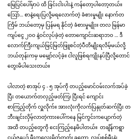
မြေပြင်ပေါ်မှာပဲ ထိ ခြင်းငါးပါးနဲ့ ကန်တော့ပါတော့တယ်။
သြော်... စာနဲ့ရေးပြလို့မရလောက်တဲ့ ခံစားမှုမျိုး နောက်တ
ကြိမ် ဘယ်တော့မှ ပြန်မရ နိုင်တဲ့ ခံစားမှုမျိုး။ တလ မြန်မာ
ကျပ်ငွေ ၂ဝဝ နဲ့ဝင်လုပ်ခဲ့တဲ့ တောကျောင်းဆရာဘဝ ... ဒီ
လောက်ကြီးကျယ်မြင့်မြတ်ဖြူစင်တဲ့ပီတိမျိုးရလိမ့်မယ်လို့
ဘယ်တုန်းကမှ မမျှော်လင့်ခဲ့။ ငါလူဖြစ်ရကျိုးနပ်ပြီလို့တောင်
တွေးမိပါသေးတယ်။
ပါလာတဲ့ စာအုပ် ၄ - ၅ အုပ်ကို တပည့်မောင်ဝမ်းလက်အပ်ခဲ့
ပြီး တယောက်တလှည့်ဖတ်ကြ၊ ပြီးရင် ကျောင်း
စာကြည့်တိုက် လှူလိုက်။ အားလုံးကိုလက်ပြနှုတ်ဆက်ပြီး တ
ဘီးချင်းလှိမ့်လာတဲ့ကားပေါ်ကနေ မြင်ကွင်းကပျောက်တဲ့
အထိ တပည့်တွေကို ငေးကြည့်နေမိပါတယ်။ တချိန်ကရွာ
ငယ်ဇနပုဒ် မီးကလေးမှိတ်တုတ်၊ ခုတော့ လျှပ်စစ်မီးနဲ့၊