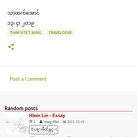
သာထက်အောင်
၁၃၊ ၄၊ ၂၀၁၉
THAR HTET AUNG
TRAVELOGUE
Post a Comment
C
o
m
Random posts
m
Htein Lin - Essay
e
💬 1
👤 Aung Htet
📅 2011-12-19
n
🔖ပန္းခ်ီထိန္လင္း