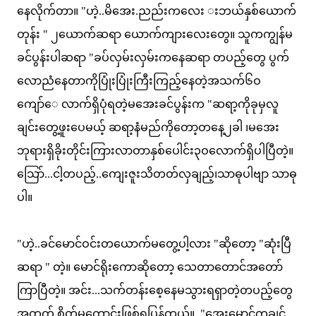
နေလိုက်တာ။ "ဟဲ့..မိအေး.ညည်းကလေး းဘယ်နှစ်ယောက်
တုန်း " ၂ယောက်ဆရာ ယောက်ကျားလေးတွေ။ သူကကျွန်မ
ခင်ပွန်းပါဆရာ "ခပ်လှမ်းလှမ်းကနေဆရာ တပည့်တွေ ပွက်
လောညံနေတာကိုပြုံးပြုံးကြီးကြည့်နေတဲ့အသက်၆ဝ
ကျော်ေ လာက်ရှိပုံရတဲ့မအေးခင်ပွန်းက "ဆရာ့ကိုခုမှလူ
ချင်းတွေ့ဖူးပေမယ့် ဆရာ့နံမည်ကိုတော့တနေ့၂ခါ ၊မအေး
ဘုရားရှိခိုးတိုင်းကြားလာတာနှစ်ပေါင်း၃ဝလောက်ရှိပါပြီတဲ့။
သြော်...ငါ့တပည့်..ကျေးဇူးသိတတ်လှချည့်၊သာဓုပါဗျာ သာဓု
ပါ။
"ဟဲ့..ခင်မောင်ဝင်းတယောက်မတွေ့ပါ့လား "ဆိုတော့ "ဆုံးပြီ
ဆရာ " တဲ့။ မောင်ရိုးကောဆိုတော့ သေတာတောင်အတော်
ကြာပြီတဲ့။ အင်း...သက်တန်းစေ့နေမသွားရရှာတဲ့တပည့်တွေ
အတွက် စိတ်မကောင်းဖြစ်ရပြန်တယ်။ "အေးမောင်ကချင်