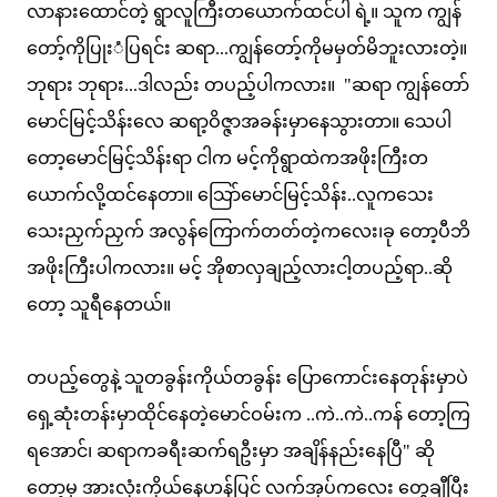
လာနားထောင်တဲ့ ရွာလူကြီးတယောက်ထင်ပါ ရဲ့။ သူက ကျွန်
တော့်ကိုပြုးံပြရင်း ဆရာ...ကျွန်တော့်ကိုမမှတ်မိဘူးလားတဲ့။
ဘုရား ဘုရား...ဒါလည်း တပည့်ပါကလား။ "ဆရာ ကျွန်တော်
မောင်မြင့်သိန်းလေ ဆရာ့ဝိဇ္ဇာအခန်းမှာနေသွားတာ။ သေပါ
တော့မောင်မြင့်သိန်းရာ ငါက မင့်ကိုရွာထဲကအဖိုးကြီးတ
ယောက်လို့ထင်နေတာ။ သြော်မောင်မြင့်သိန်း..လူကသေး
သေးညှက်ညှက် အလွန်ကြောက်တတ်တဲ့ကလေး၊ခု တော့ပီဘိ
အဖိုးကြီးပါကလား။ မင့် အိုစာလှချည့်လားငါ့တပည့်ရာ..ဆို
တော့ သူရီနေတယ်။
တပည့်တွေနဲ့ သူတခွန်းကိုယ်တခွန်း ပြောကောင်းနေတုန်းမှာပဲ
ရှေ့ဆုံးတန်းမှာထိုင်နေတဲ့မောင်ဝမ်းက ..ကဲ..ကဲ..ကန် တော့ကြ
ရအောင်၊ ဆရာကခရီးဆက်ရဦးမှာ အချိန်နည်းနေပြီ" ဆို
တော့မှ အားလုံးကိုယ်နေဟန်ပြင် လက်အုပ်ကလေး တွေချီပြီး