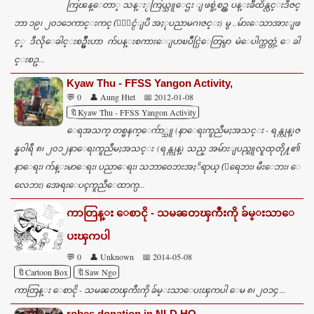
t
ကြၽန္ေတာ္ သန္းႂကြယ္သူေဌး ျဖစ္ခဲ့စဥ္က ပန္းခ်ီထိန္လင္းဒီဇင္
s
ဘာ ၁၉၊ ၂၀၁၁ေကာင္းကင္ (ႏုိင္ငံျပဳ အႏုပညာမဂၢဇင္း) မွ ..မ်ားေသာအားျဖ
င့္ ဒီလိုေခါင္းစဥ္မ်ိဳးဟာ က်ပန္းစကားေျပာၿပိဳင္ပြဲေတြမွာ မဲေပါက္တတ္တဲ့ ေခါ
င္းစဥ...
Kyaw Thu - FFSS Yangon Activity,
💬 0
👤 Aung Htet
📅 2012-01-08
🔖Kyaw Thu - FFSS Yangon Activity
ေရအသက္ တစ္မနက္ေက်ာ္သူ (နာေရးကူညီမႈအသင္း - ရန္ကုန္)ဇ
န္န၀ါရီ ၈၊ ၂၀၁၂နာေရးကူညီမႈအသင္း (ရန္ကုန္) သည္ အမ်ားျပည္သူလူထုတို႔၏
နာေရး၊ က်န္းမာေရး၊ ပညာေရး၊ သဘာ၀ေဘးအႏၲရာယ္ (ေရေဘး၊ မီးေဘး၊ ေ
လေဘး) အေရးေပၚကူညီေထာက္ပ...
ကာတြန္း ေစာငို - သမၼတၾကီးကို ခ်မ္းသာေ
ပးၾကပါ
💬 0
👤 Unknown
📅 2014-05-08
🔖Cartoon Box
🔖Saw Ngo
ကာတြန္း ေစာငို - သမၼတၾကီးကို ခ်မ္းသာေပးၾကပါ ေမ ၈၊ ၂၀၁၄ ...
robes donation in NLD HQ