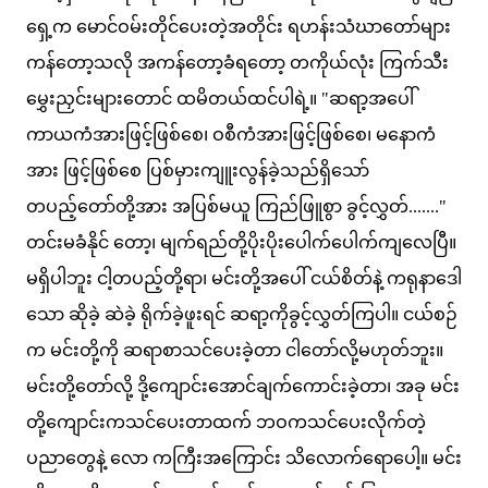
ရှေ့က မောင်ဝမ်းတိုင်ပေးတဲ့အတိုင်း ရဟန်းသံဃာတော်များ
ကန်တော့သလို အကန်တော့ခံရတော့ တကိုယ်လုံး ကြက်သီး
မွှေးညှင်းများတောင် ထမိတယ်ထင်ပါရဲ့။ "ဆရာ့အပေါ်
ကာယကံအားဖြင့်ဖြစ်စေ၊ ဝစီကံအားဖြင့်ဖြစ်စေ၊ မနောကံ
အား ဖြင့်ဖြစ်စေ ပြစ်မှားကျူးလွန်ခဲ့သည်ရှိသော်
တပည့်တော်တို့အား အပြစ်မယူ ကြည်ဖြူစွာ ခွင့်လွှတ်......."
တင်းမခံနိုင် တော့၊ မျက်ရည်တို့ပိုးပိုးပေါက်ပေါက်ကျလေပြီ။
မရှိပါဘူး ငါ့တပည့်တို့ရာ၊ မင်းတို့အပေါ် ငယ်စိတ်နဲ့ ကရုနာဒေါ
သော ဆိုခဲ့ ဆဲခဲ့ ရိုက်ခဲ့ဖူးရင် ဆရာ့ကိုခွင့်လွှတ်ကြပါ။ ငယ်စဉ်
က မင်းတို့ကို ဆရာစာသင်ပေးခဲ့တာ ငါတော်လို့မဟုတ်ဘူး။
မင်းတို့တော်လို့ ဒို့ကျောင်းအောင်ချက်ကောင်းခဲ့တာ၊ အခု မင်း
တို့ကျောင်းကသင်ပေးတာထက် ဘဝကသင်ပေးလိုက်တဲ့
ပညာတွေနဲ့ လော ကကြီးအကြောင်း သိလောက်ရောပေါ့။ မင်း