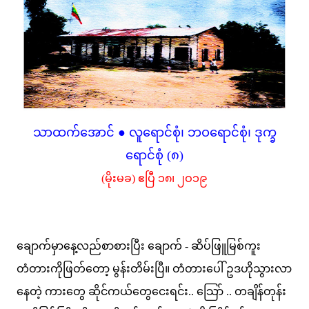
သာထက်အောင် ● လူရောင်စုံ၊ ဘဝရောင်စုံ၊ ဒုက္ခ
ရောင်စုံ (၈)
(မိုးမခ) ဧပြီ ၁၈၊ ၂ဝ၁၉
ချောက်မှာနေ့လည်စာစားပြီး ချောက် - ဆိပ်ဖြူမြစ်ကူး
တံတားကိုဖြတ်တော့ မွန်းတိမ်းပြီ။ တံတားပေါ် ဥဒဟိုသွားလာ
နေတဲ့ ကားတွေ ဆိုင်ကယ်တွေငေးရင်း.. သြော် .. တချိန်တုန်း