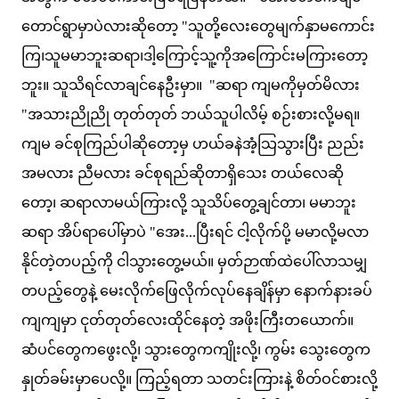
တောင်ရွာမှာပဲလားဆိုတော့ "သူတို့လေးတွေမျက်နှာမကောင်း
ကြ၊သူမမာဘူးဆရာ၊ဒါ့ကြောင့်သူ့ကိုအကြောင်းမကြားတော့
ဘူး။ သူသိရင်လာချင်နေဦးမှာ။ "ဆရာ ကျမကိုမှတ်မိလား
"အသားညိုညို တုတ်တုတ် ဘယ်သူပါလိမ့် စဉ်းစားလို့မရ။
ကျမ ခင်စုကြည်ပါဆိုတော့မှ ဟယ်ခနဲအံ့သြသွားပြီး ညည်း
အမလား ညီမလား ခင်စုရည်ဆိုတာရှိသေး တယ်လေဆို
တော့၊ ဆရာလာမယ်ကြားလို့ သူသိပ်တွေ့ချင်တာ၊ မမာဘူး
ဆရာ အိပ်ရာပေါ်မှာပဲ "အေး...ပြီးရင် ငါ့လိုက်ပို့ မမာလို့မလာ
နိုင်တဲ့တပည့်ကို ငါသွားတွေ့မယ်။ မှတ်ဉာဏ်ထဲပေါ်လာသမျှ
တပည့်တွေနဲ့ မေးလိုက်ဖြေလိုက်လုပ်နေချိန်မှာ နောက်နားခပ်
ကျကျမှာ ငုတ်တုတ်လေးထိုင်နေတဲ့ အဖိုးကြီးတယောက်။
ဆံပင်တွေကဖွေးလို့၊ သွားတွေကကျိုးလို့၊ ကွမ်း သွေးတွေက
နှုတ်ခမ်းမှာပေလို့။ ကြည့်ရတာ သတင်းကြားနဲ့ စိတ်ဝင်စားလို့