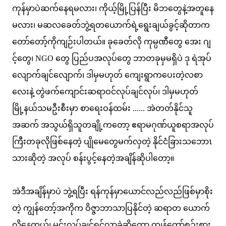
ကုန်မှာပဲဆက်နေရမလား၊ ကိုယ့်မြို့ပြန်ပြီး မိဘတွေနဲ့အတူနေ
မလား၊ မဆလခေတ်ဘွဲ့ရတယောက်ရဲ့ရွေးချယ်ခွင့်ဆိုတာက
တော်တော့်ကိုကျဉ်းပါတယ်။ ခုခေတ်လို ကုမ္ပဏီတွေ အေး ဂျ
င့်တွေ၊ NGO တွေ ပြည်ပအလုပ်တွေ ဘာတခုမှမရှိပဲ ဒု ရဲအုပ်
လျောက်ချင်လျောက်၊ ဒါမှမဟုတ် ကျေးရွာကပေးတဲ့လစာ
လေးနဲ့ တွဲဖက်ကျောင်းဆရာဝင်လုပ်ချင်လုပ်၊ ဒါမှမဟုတ်
မြို့နယ်သမဦးစီးမှာ စာရေးဝန်ထမ်း ...... အဲတတ်နိုင်သူ
အဆက် အသွယ်ရှိသူတချို့ကတော့ ဧရာမဂုဏ်ယူစရာအလုပ်
ကြီးတခုလိုဖြစ်နေတဲ့ ပျိုမေတွေမက်လှတဲ့ နိုင်ငံခြားသဘောၤ
သားဆိုတဲ့ အလုပ် စန်းပွင့်နေတဲ့အချိန်ဆိုပါတော့။
အဲဒီအချိန်မှာပဲ ဘွဲ့ရပြီး ရန်ကုန်မှာယောင်လည်လည်ဖြစ်မှာစိုး
တဲ့ ကျွန်တော့်အကိုက ဝိဇ္ဇာဘာသာပြနိုင်တဲ့ ဆရာတ ယောက်
လိုနေတယ်၊ မင်းလုပ်ချင်ရင်လာခဲ့ဆိုတော့ ကျွန်တော်စဉ်းစား