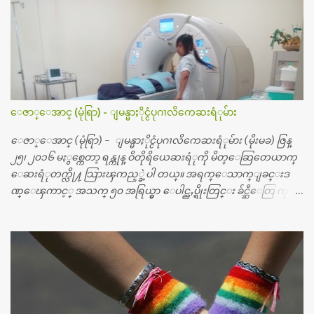
ေဇာ္ေအာင္ (မုံရြာ) - ျမန္မာႏိုင္ငံပုဂၢလိကေဆးရံုမ်ား
ေဇာ္ေအာင္ (မုံရြာ) - ျမန္မာႏိုင္ငံပုဂၢလိကေဆးရံုမ်ား (မိုးမခ) ဇြန္
၂၅၊ ၂၀၁၆ မႏွစ္ကေတာ့ ရန္ကုန္ ဝိတိုရိယေဆးရံုကို မိတ္ေဆြတေယာက္
ေဆးရံုတက္လို႔ သြားၾကည့္ခဲ့ပါ တယ္။ အရက္ေသာက္ျခင္းဒ
ဏ္ေၾကာင့္ အသက္ ၅၀ အရြယ္မွာ ေပါင္ညႇပ္ရိုးတြင္း ခ်င္ဆီေတြ ကုန္ခ
မ္းသြားလို႔ အရိုးအစားထိုးကုသျခင္း လုပ္ပါတယ္။ အရိုးအထူးကု
ဆရာဝန္က ဝိတိုရိယေဟာ္တယ္လိုအခန္းမွာ တရက္ က်ပ္ ၃ ေသာင္းနဲ႔ေနေ
စၿပီး၊ အာရွေတာ္ဝင္ခြဲစိတ္ခန္းကို ငွားရမ္းခြဲစိတ္ အရိုးအစားထိုးကုပါတ
ယ္။ ေဆးစစ္၊ေဆးဝယ္၊ ခြဲစိတ္ကု၊ အရိုးအစားထိုးပစၥည္း စတဲ့စရိ
တ္ေတြနဲ႔ေဆးရံုမွာ ၂ ပတ္ေနထိုင္စရိတ္ သိန္း ၇၀ ေလာက္ ကုန္သြား
ပါတယ္။ သူငယ္ခ်င္းျဖစ္သူကို လာေတြ႔ရင္း ဟိုတယ္လို သန္႔ရွင္းသ
ပ္ရပ္တဲ့ ဝိတိုရိယေဆးရံုမွာ စီတီစကင္ နဲ႔ အမ္အာအိုင္1 စက္ခန္းကိုေ