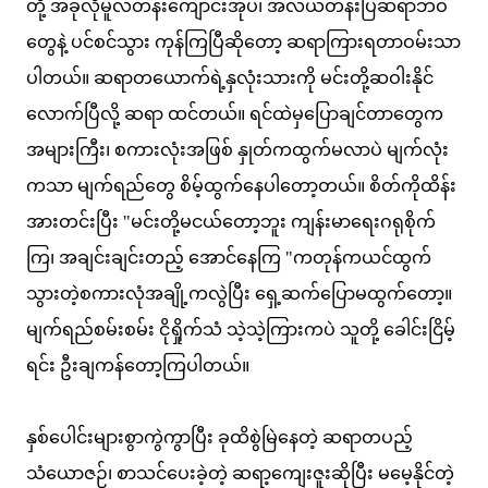
တို့ အခုလိုမူလတန်းကျောင်းအုပ်၊ အလယ်တန်းပြဆရာဘဝ
တွေနဲ့ ပင်စင်သွား ကုန်ကြပြီဆိုတော့ ဆရာကြားရတာဝမ်းသာ
ပါတယ်။ ဆရာတယောက်ရဲ့နှလုံးသားကို မင်းတို့ဆဝါးနိုင်
လောက်ပြီလို့ ဆရာ ထင်တယ်။ ရင်ထဲမှပြောချင်တာတွေက
အများကြီး၊ စကားလုံးအဖြစ် နှုတ်ကထွက်မလာပဲ မျက်လုံး
ကသာ မျက်ရည်တွေ စိမ့်ထွက်နေပါတော့တယ်။ စိတ်ကိုထိန်း
အားတင်းပြီး "မင်းတို့မငယ်တော့ဘူး ကျန်းမာရေးဂရုစိုက်
ကြ၊ အချင်းချင်းတည့် အောင်နေကြ "ကတုန်ကယင်ထွက်
သွားတဲ့စကားလုံအချို့ကလွဲပြီး ရှေ့ဆက်ပြောမထွက်တော့။
မျက်ရည်စမ်းစမ်း ငိုရှိုက်သံ သဲ့သဲ့ကြားကပဲ သူတို့ ခေါင်းငြိမ့်
ရင်း ဦးချကန်တော့ကြပါတယ်။
နှစ်ပေါင်းများစွာကွဲကွာပြီး ခုထိစွဲမြဲနေတဲ့ ဆရာတပည့်
သံယောဇဉ်၊ စာသင်ပေးခဲ့တဲ့ ဆရာ့ကျေးဇူးဆိုပြီး မမေ့နိုင်တဲ့