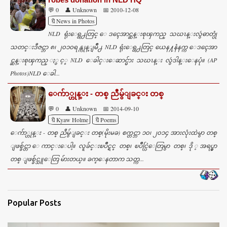
💬 0
👤 Unknown
📅 2010-12-08
🔖News in Photos
NLD ရုံးေရွ႕တြင္ ေဒၚေအာင္ဆန္းစုၾကည္ သဃၤန္းလွဴဓာတ္ပုံ
သတင္းဒီဇင္ဘာ ၈၊ ၂၀၁၀ရန္ကုန္ျမိဳ႕ NLD ရုံးေရွ႕တြင္ ယေန႔နံနက္က ေဒၚေအာ
င္ဆန္းစုၾကည္ ႏွင့္ NLD ေခါင္းေဆာင္မ်ား သဃၤန္း လွဴဒါန္းေနပုံ။ (AP
Photos)NLD ေခါ...
ေက်ာ္ဟုန္း - တစ္ ညီမွ်ျခင္း တစ္
💬 0
👤 Unknown
📅 2014-09-10
🔖Kyaw Holme
🔖Poems
ေက်ာ္ဟုန္း - တစ္ ညီမွ်ျခင္း တစ္(မိုးမခ) စက္တင္ဘာ ၁၀၊ ၂၀၁၄ အားလုံးထဲမွာ တစ္
ျဖစ္ခ်င္တာ ေကာင္းေပါ့။ လူခ်င္းၿပိဳင္ရင္ တစ္၊ ၿပိဳင္ပြဲေတြမွာ တစ္၊ ဒို ့အရပ္မွာ
တစ္ ျဖစ္ခ်င္သူေတြ မ်ားတယ္။ ခက္ေနတာက သတ္က...
Popular Posts