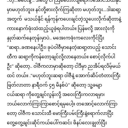
..ဟဲ့...မပေးနဲ့ .. ဒါတွေ ငါ သြစတေးလျရောက်အောင်သယ်နိုင်
မှာမဟုတ်ဘူး။ နင်တို့စားလိုက်ကြဆိုတာ မဟုတ်ဘူး...ဒါဆရာ့
အတွက် မသယ်နိုင် ရန်ကုန်ကပေးချင်တဲ့သူပေးလိုက်ဆိုတာနဲ့
ကားနောက်ဖုံးထဲထည့်ယူခဲ့ရပါတယ်။ ပြန်မလို့ အားလုံးကို
နှုတ်ဆက်နေတုန်းမှာပဲ.. မအေးကဖုံးကလေးကိုင်ပြီး
"ဆရာ..ခဏနေပါဦး၊ ခုပဲဝါဇီမှာနေတဲ့ဆရာ့တပည့် သောင်း
ထီက ဆရာ့ကိုကန်တော့ချင်လို့လာနေတယ်။ စောင့်လိုက်ပါ
ဦး" ဆိုတော့.. ဝါဇီကလာမှာဆိုတော့ ငါဒီမှာ ညအိပ်ရလိမ့်မယ်
ထင် တယ်။ ."မဟုတ်ဘူးဆရာ ဝါဇီနဲ့ အောက်ဆိပ်တံတားကြီး
ဖြတ်လာတာ နာရီဝက် ၄၅ မိနစ်ပဲ" ဆိုတော့ သူ့ခမျာ
ငယ်ဆရာ ကိုတွေ့ချင်လွန်းလို့ အဝေးကြီးကလာရမှာ၊
ဘယ်လောက်ကြာကြာစောင့်ရမှပေါ့။ တအောင့်လောက်ကြာ
တော့ ဝါဇီက သောင်းထီ မောကြီးပမ်းကြီးနဲ့ရောက်လာပြီး
တွေ့တွေ့ချင်းဆိုင်ကယ်ပေါ်ကဆင်း ဖိနပ်လေးချွတ်ပြီး