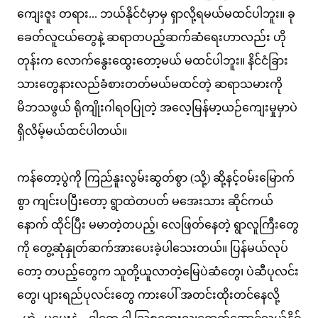
ကျေးဇူး တရား... ဘယ်နိုင်ငံမှာမှ ရှာလို့ရမယ်မထင်ပါဘူး။ ခု
ခေတ်လူငယ်တွေနဲ့ ဆရာတပည့်ဆက်ဆံရေးဟာလည်း ဟို
တုန်းက လောက်နွေးထွေးတော့မယ် မထင်ပါဘူး။ နိင်ငံခြား
သားတွေနားလည်ခံစားတတ်မယ်မထင်တဲ့ ဆရာသမားကို
မိဘသဖွယ် ရိုကျိုးဂါရဝပြုတဲ့ အလေ့မြန်မာ့ယဉ်ကျေးမှုမှာပဲ
ရှိလိမ့်မယ်ထင်ပါတယ်။
ကန်တော့ပွဲကို ကြည်နူးလွမ်းဆွတ်စွာ (သို့) ဆို့နင့်ဝမ်းမြောက်
စွာ ကျင်းပပြီးတော့ ရွာထဲတပတ် မအေးသား ဆိုင်ကယ်
နောက် ထိုင်ပြီး မမာတဲ့တပည့်၊ လေဖြတ်နေတဲ့ ရွာလူကြီးတွေ
ကို တွေ့ဆုံနှုတ်ဆက်အားပေးခဲ့ပါသေးတယ်။ ပြန်မယ်လုပ်
တော့ တပည့်တွေက သူတို့ယူလာတဲ့မြေပဲဆံတွေ၊ ပဲဆီပုလင်း
တွေ၊ ပျားရည်ပုလင်းတွေ ကားပေါ် အတင်းထိုးတင်နေလို့