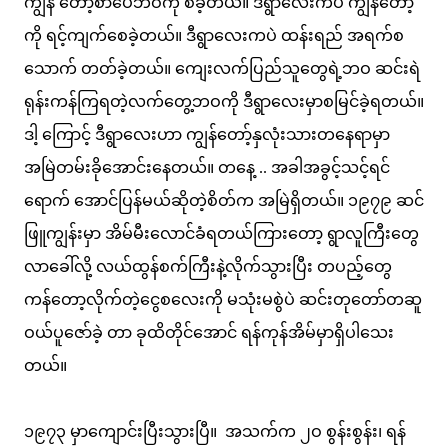
ကျွန် တော့်စာပေဘဝကို စခဲ့တယ်။ ဒီရွာလေးကပဲ ကျွန်တော့်
ကို ရင့်ကျက်စေခဲ့တယ်။ ဒီရွာလေးကပဲ ထန်းရည် အရက်စ
သောက် တတ်ခဲ့တယ်။ ကျေးလက်ပြည်သူတွေရဲ့ဘဝ ဆင်းရဲ
ရုန်းကန်ကြရတဲ့လက်တွေ့ဘဝကို ဒီရွာလေးမှာစမြင်ခဲ့ရတယ်။
ဒါ့ ကြောင့် ဒီရွာလေးဟာ ကျွန်တော့်နှလုံးသားတနေရာမှာ
အမြဲတမ်းခိုအောင်းနေတယ်။ တနေ့ .. အခါအခွင့်သင့်ရင်
ရောက် အောင်ပြန်မယ်ဆိုတဲ့စိတ်က အမြဲရှိတယ်။ ၁၉၇၉ ဆင်
ဖြူကျွန်းမှာ အိမ်မီးလောင်ခံရတယ်ကြားတော့ ရွာလူကြီးတွေ
လာခေါ်လို့ လယ်ထွန်စက်ကြီးနဲ့လိုက်သွားပြီး တပည့်တွေ
ကန်တော့လိုက်တဲ့ငွေစလေးကို မသုံးမစွဲပဲ ဆင်းတုတော်တဆူ
ဝယ်ပူဇော်ခဲ့ တာ ခုထိတိုင်အောင် ရန်ကုန်အိမ်မှာရှိပါသေး
တယ်။
၁၉၇၃ မှာကျောင်းပြီးသွားပြီ။ အသက်က ၂ဝ စွန်းစွန်း၊ ရန်