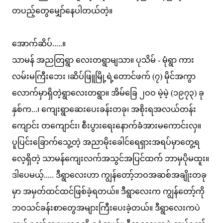
တပည့်တွေမျှော်နေပါတယ်တဲ့။
အောက်ဆိပ်.....။
သာမန် အညတြရွာ လေးတရွာမျသာ။ ပုသိမ် - မုံရွာ ကား
လမ်းမကြီးဘေး ၊ဆိပ်ဖြူမြို့ရဲ့တောင်ဖက် (၇) မိုင်အကွာ
လောက်မှာရှိတဲ့ရွာလေးတရွာ။ အိမ်ခြေ ၂ဝဝ မဲ့မဲ့ (၁၉၇၃) ခု
နှစ်က...၊ ကျေးရွာဆေးပေးခန်းတခု၊ အစိုးရအလယ်တန်း
ကျောင်း တကျောင်း၊ စီးပွားရေးနောက်ခံအားမကောင်းလှ။
ပူပြင်းခြောက်သွေ့တဲ့ အညာမိုးခေါင်ရေရှားအရပ်မှာတွေ့ရ
လေ့ရှိတဲ့ သာမန်ကျေးလက်အသွင်အပြင်ထက် ဘာမှပိုမထူး။
ဒါပေမယ့်..... ဒီရွာလေးဟာ ကျွန်တော့်ဘဝအဆစ်အချိုးတခု
မှာ အမှတ်ထင်ထင်ဖြစ်ခဲ့ရတယ်။ ဒီရွာလေးက ကျွန်တော့်ကို
ဘဝသင်ခန်းစာတွေအများကြီးပေးခဲ့တယ်။ ဒီရွာလေးကပဲ