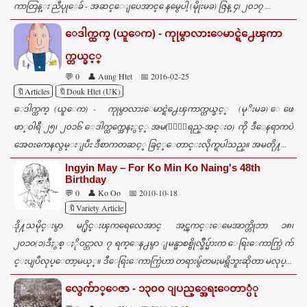
ကာတြန္း ညီပုုေခ် - အဆင္ေျပေအာင္ ေနမွေပါ့ (မိုုးမခ) ဇြန္ ၄၊ ၂၀၁၇ ...
s
ေဒါက္ထက္ (ယူေက) - ကုုမွာလားေမာင္ရဲ႕ေၾကာ
က္တယ္ခင့္
💬 0
👤 Aung Htet
📅 2016-02-25
🔖Articles
🔖Douk Htet (UK)
ေဒါက္ထက္ (ယူေက) - ကုုမွာလားေမာင္ရဲ႕ေၾကာက္တယ္ခင့္ (မုိးမခ) ေဖေ
ဖာ္၀ါရီ ၂၅၊ ၂၀၁၆ ေဒါက္ထက္အေနႏွင့္ အမ(ႏုႏုရည္-အင္းဝ) ကို ဒီေနရာကပဲ
အေဝးကေနလွမ္းျပီး ဒီစာကတဆင့္ ခြင့္ေတာင္းလိုက္ရပါသည္။ အမတို႔...
Ingyin May – For Ko Min Ko Naing's 48th
Birthday
💬 0
👤 Ko Oo
📅 2010-10-18
🔖Variety Article
ဒို႔သမိုင္းမွာ မ႐ိုင္းၾကရေလေအာင္ အင္ၾကင္းေမေအာက္တိုဘာ ၁၈၊
၂၀၁၀(၁)ဒီႏွစ္ ႏိုဝင္ဘာလ ၇ ရက္ေန႕မွာ ျမန္မာစစ္ဗိုလ္ခ်ဳပ္မ်ားက ေရြးေကာက္ပြဲ က်
င္းပျပဳလုပ္ေတာ့မယ္္။ ဒီေရြးေကာက္ပြဲဟာ တရားမွ်တမႈမရွိဘူးဆိုတာ မလုပ္...
လွေက်ာ္ေဇာ - ၁၃၀ဝ ျပည့္အေရးေတာ္ပံု