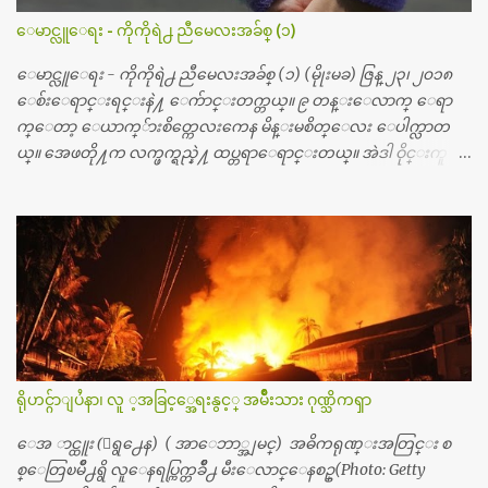
တယ္သိရပါတယ္။ တခါတေလ ကိုယ္လက္ေျခ၊ ဦးေႏွာက္ေတြ အေသး
ေမာင္လူေရး - ကိုကိုရဲ႕ ညီမေလးအခ်စ္ (၁)
စိတ္ၾကည့္လိုရင္ ဒီစက္ၾကီးေတြနဲ႔ စမ္းသပ္ရပါတယ္။ ခႏၱာကိုယ္အစိတ္ပို
င္း ကလီစာေတြကိုၾကည့္ရႈတဲ့ အာလထရာေဆာင္း2 စက္ေတြ
ေမာင္လူေရး - ကိုကိုရဲ႕ ညီမေလးအခ်စ္ (၁) (မိုုးမခ) ဇြန္ ၂၃၊ ၂၀၁၈
ကေတာ့ ေစ်းသိပ္မႀကီးလို႔ ျမန္မာျပည္ေဆးရံုတိုင္းရွိပါတယ္။
ေစ်းေရာင္းရင္းနဲ႔ ေက်ာင္းတက္တယ္။ ၉ တန္းေလာက္ ေရာ
တစ္ခါစမ္းရင္ က်ပ္တစ္ေသာင္းေလာက္ က်သင့္ပါတယ္။ စာေရးသူ လြ
က္ေတာ့ ေယာက္်ားစိတ္ကေလးကေန မိန္းမစိတ္ေလး ေပါက္လာတ
န္ခဲ့တဲ့ (၂)...
ယ္။ အေဖတို႔က လက္ဖက္ရည္နဲ႔ ထပ္တရာေရာင္းတယ္။ အဲဒါ ဝိုင္းကူ
တာေပါ့။ မိန္းကေလး အေပါင္းအသင္းလည္း မ်ားတယ္။ ငယ္ငယ္တု
န္းကေတာ့ အမေတြနဲ႔ ေနတာဆုိေတာ့ သနပ္ခါးေလးေတြ လိမ္း
တယ္။ ပန္းပန္တယ္။ မိန္းကေလး အဝတ္အစားေတြကိုလည္း ခုိးဝတ္တ
ယ္။ မိန္းမစိတ္ရွိေတာ့ ရွိေပမယ့္ ကိုယ့္ကိုယ္ကို မိန္းမစိတ္ေပါက္မွန္း
သိတာက ၉ တန္း၊ ၁၀ တန္းေလာက္ကမွ။ ညီအစ္ကို ေမာင္နွမ အားလံုး ၆
ေယာက္ရွိတယ္။ အစ္ကို ၃ ေယာက္၊ အစ္မ ႏွစ္ေယာက္။ အစ္ကိုေတြက
လည္း သူ႔ အေပါင္းအသင္းနဲ႔ သူဆိုေတာ့ အမေတြနဲ႔ဘဲ ေပါ
င္းတယ္။ ျပီးေတာ့ အေဖကလည္း ေယာက္်ားဆုိ ေယာ
က္်ားေလးလုိဘဲ ေနေစခ်င္တယ္။ အေဖ့ကို ေၾကာက္လည္း ေၾကာ
ရိုဟင္ဂ်ာျပႆနာ၊ လူ ့အခြင့္အေရးနွင့္ အမ်ိဳးသား ဂုဏ္သိကၡာ
က္ရတယ္။ ေယာက္်ားဘဝဆုိတာ ျမင့္ျမတ္တယ္ေပါ့။ ေယာ
က္်ားေလး စိတ္လည္း ရွိေအာင္ ဘာသာေရးလည္း လုိက္စားေအာင္
ေအ ာင္ထူး (ေရွ႕ေန) ( အာေဘာ္အျမင္) အဓိကရုဏ္းအတြင္း စ
တန္ခူးလဆုိ တစ္လလံုး ကိုရင္ ဝတ္ခုိင္းတယ္။ ေက်ာင္းမွာဆုိရင္ ေ
စ္ေတြၿမိဳ႕ရွိ လူေနရပ္ကြက္တခ်ိဳ႕ မီးေလာင္ေနစဥ္(Photo: Getty