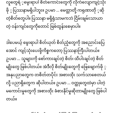
လူတွေရဲ ့မွေးရာပါ စိတ်ကောင်းတွေကို လိုက်လျောကျင့်သုံး
ဖို ့ပြဿနာမရှိပါဘူး။ ဥပမာ … မေတ္တာတို့ ကရုဏာတို ့ဆို
တဲ့စိတ်တွေပါ။ ပြဿနာ မရှိရုံသာမကဘဲ ငြိမ်းချမ်းသာယာ
တဲ့ ဝန်းကျင်တွေကိုတောင် ဖြစ်ထွန်းစေမှာပါ။
ဒါပေမယ့် မွေးရာပါ စိတ်ယုတ် စိတ်ညံ့တွေကို အညောင်းပြေ
အောင် ကျင့်သုံးပေးဖို့ကိစ္စကတော့ ပြဿနာကြီးပါတယ်။
ဥပမာ … သူများကို စော်ကားချင်တဲ့ စိတ်၊ ထိပါးချင်တဲ့ စိတ်
မျိုးတွေ ဖြစ်ပါတယ်။ အဲဒီလို စိတ်မျိုးတွေကို ဖြေဖျောက်ဖို ့
အနုပညာတွေက တစိတ်တပိုင်း အစားထိုး သက်သာစေတယ်
လို့ ပညာရှိတွေက ဆိုပါတယ်။ ဥပမာ … ဝတ္ထုတွေထဲမှာ ပါတဲ့
မကောင်းမှုတွေကို အစားထိုး ခံစားနိုင်မှုဆိုတာမျိုးတွေ ဖြစ်ပါ
တယ်။