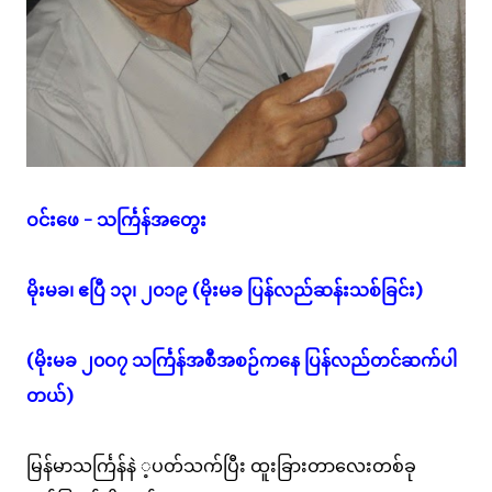
ဝင်းဖေ - သင်္ကြန်အတွေး
မိုးမခ၊ ဧပြီ ၁၃၊ ၂၀၁၉ (မိုးမခ ပြန်လည်ဆန်းသစ်ခြင်း)
(မိုးမခ ၂၀ဝ၇ သင်္ကြန်အစီအစဉ်ကနေ ပြန်လည်တင်ဆက်ပါ
တယ်)
မြန်မာသင်္ကြန်နဲ ့ပတ်သက်ပြီး ထူးခြားတာလေးတစ်ခု