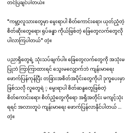
တင်ပြချင်ပါတယ်။
“ကမ္ဘာ့လူသားတွေမှာ မွေးရာပါ စိတ်ကောင်းရော၊ ယုတ်ညံ့တဲ့
စိတ်ဆိုးတွေရော၊ ရုပ်ခန္ဓာ ကိုယ်ဖြစ်တဲ့ ခြေတွေလက်တွေလို
ပါလာကြပါတယ်” တဲ့။
ပညာရှိတွေရဲ့ သုံးသပ်ချက်ပါ။ ခြေတွေလက်တွေကို အသုံးမ
ပြုဘဲ ကြာကြာထားရင် သွေးမလျှောက်ဘဲ ကျန်းမာရေး
ဖောက်ပြန်ကုန်ပြီး တခြားအစိတ်အပိုင်းတွေကိုပါ ဒုက္ခပေးမှာ
ဖြစ်သလို လူတွေရဲ ့ မွေးရာပါ စိတ်ဆန္ဒတွေဖြစ်တဲ့
စိတ်ကောင်းရော၊ စိတ်ညံ့တွေကိုရော အရှိအတိုင်း မကျင့်သုံး
ရရင် အလားတူပဲ ကျန်းမာရေး ဖောက်ပြန်လာနိုင်ပါတယ် …
တဲ့။