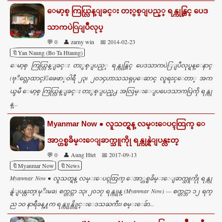
ေမာ့စ္ ကြယ္လြန္ျခင္း တႏွစ္ျပည့္ ရန္ကုန္တြင္ ပေဒ
သာကပဲြျပဳလုပ္
💬 0
👤 zarny win
📅 2014-02-23
🔖Yan Naung (Bo Ta Htaung)
ေမာ့စ္ ကြယ္လြန္ျခင္း တႏွစ္ျပည့္ ရန္ကုန္တြင္ ပေဒသာကပဲြျပဳလုပ္ရန္ေနာင္
(ဗုိလ္တေထာင္)ေဖေဖာ္၀ါရီ ၂၃၊ ၂၀၁၄ဟာသသရုပ္ေဆာင္ လူရႊင္ေတာ္ အက
ယ္ဒမီ ေမာ့စ္ ကြယ္လြန္ျခင္း တႏွစ္ျပည္႕ အလြမ္းေျပပေဒသာကပြဲကို ရန္ကု
န္...
Myanmar Now ● လူသတ္ရန္ လမ္းေပၚထြက္ ေ
အာ္ဟစ္ၿခိမ္းေျခာက္သူကိုု ရန္ကုန္ရဲျပန္လႊတ္
💬 0
👤 Aung Htet
📅 2017-09-13
🔖Myanmar Now
🔖News
Myanmar Now ● လူသတ္ရန္ လမ္းေပၚထြက္ ေအာ္ဟစ္ၿခိမ္းေျခာက္သူကိုု ရန္ကု
န္ရဲျပန္လႊတ္(မုိးမခ) စက္တင္ဘာ ၁၃၊ ၂၀၁၇ ရန္ကုုန္ (Myanmar Now) — စက္တင္ဘာ ၁၂ ရက္
ည ၁ဝ နာရီခန္႔က ရန္ကုုန္တိုုင္းေဒသႀကီး၊ စမ္းေခ်ာ...