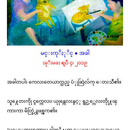
မင္းကုိႏုိင္ ● အခါ
(မုိးမခ) ဧျပီ ၄၊ ၂၀၁၉
အခါတပါး ကေလးတေယာက္သည္ ပံုုဆြဲလ်က္ ေတးသီ၏။
သူ႔ေတးကိုု ငွက္ကေလး၊ ယုုန္ကေလးနွင့္ ရွဥ့္ကေလးတိုု႔ၾ
ကားကာ မိတ္ဖြဲ႕ျဖစ္ၾက၏။
“မင့္ေတးၾကားမွ ငါတုိ႔ဟာ ေျပးျခင္း၊ ခုုန္ျခ