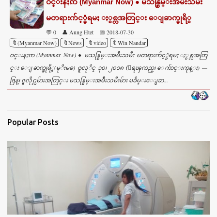
ဝင္းနႏၵာ (Myanmar Now) ● မသန္စြမ္းအမ်ဳိးသမီး
မတရားက်င့္ခံရမႈ ႏွစ္လအတြင္း ေျခာက္ခုရိွ
💬 0
👤 Aung Htet
📅 2018-07-30
🔖(Myanmar Now)
🔖News
🔖video
🔖Win Nandar
ဝင္းနႏၵာ (Myanmar Now) ● မသန္စြမ္းအမ်ဳိးသမီး မတရားက်င့္ခံရမႈ ႏွစ္လအတြ
င္း ေျခာက္ခုရိွ(မုိးမခ) ဇူလုိင္ ၃၀၊ ၂၀၁၈ (ေရၾကည္၊ ေက်ာင္းကုန္း) —
ဇြန္၊ ဇူလိုင္လမ်ားအတြင္း မသန္စြမ္းအမ်ိဳးသမီးမ်ား ၿခိမ္းေျခာ...
Popular Posts