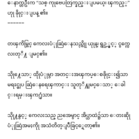
ေနာက္တဦးက “သစ္ ကုုဗေပတြက္နည္းျပမယ္၊ ၾကည့္”
ဟုု ခိုုင္းျပန္ ၏။
======
တၾကိမ္တြင္ ကေလးပံုုဆြဲေနသည္ကိုု ယုုန္၊ ရွဥ့္နွင့္ ငွက္ကေ
လးတုိ႔ ျမင္၏။
သိုု႔ေသာ္ ထိုုပံုုမွာ အတင္းအၾကပ္ေစခိုုင္း၍သာ
မရႊင္မျပ ဆြဲေနရေၾကာင္း သူတုိ႔ျမင္ေသာ္ ေခါ
င္းရမ္းၾက႐ုံသာ။
သိုု႔နွင့္ ကေလးသည္ ညအေမွာင္ အိပ္ယာထဲ၌သာ ေတးဆိုု
ပံုုဆြဲအမႈကိုု အသံတိတ္ျပဳခြင့္ရေတာ့၏။