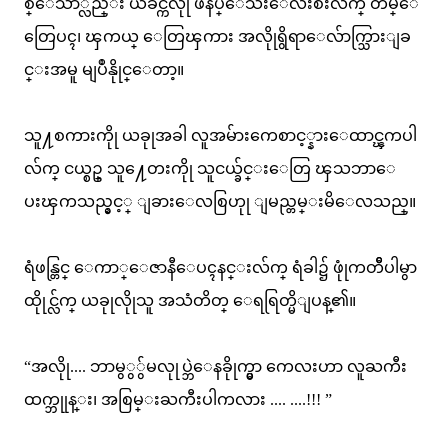
စ္ေသာ္လည္း ယခင္ကလိုု ဖိနပ္ေသးေလးစီးလ်က္ တိမ္ေ
တြေပၚ၊ ၾကယ္ ေတြၾကား အလိုုရွိရာေလ်ာက္သြားျခ
င္းအမူ မျပဳနိုုင္ေတာ့။
သူ႔စကားကိုု ယခုုအခါ လူအမ်ားကေစာင့္နားေထာင္ၾကပါ
လ်က္ ငယ္စဥ္ သူ႔ေတးကိုု သူငယ္ခ်င္းေတြ ၾသဘာေ
ပးၾကသည္နွင့္ ျခားေလစြဟုု ျမည္တမ္းမိေလသည္။
ရံဖန္တြင္ ေကာ္ေဇာနီေပၚနင္းလ်က္ ရံခါ၌ ဖုုံကတၲီပါမွာ
ထိုုင္လ်က္ ယခုုလိုုသူ အသံတိတ္ ေရရြတ္မိျပန္၏။
“အလိုု.... ဘာမွွွ်မလုုပ္ဘဲေနခိုုက္မွာ ကေလးဟာ လူႀကီး
ထက္ဘုုန္း၊ အစြမ္းႀကီးပါကလား .... ....!!! ”