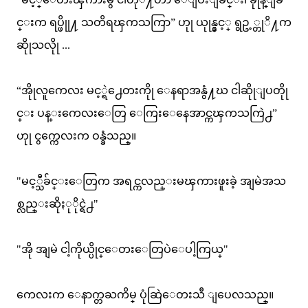
င္းက ရပ္ဖိုု႔ သတိရၾကသကြာ” ဟုု ယုုန္နွင့္ ရွဥ့္တုိ႔က
ဆိုုသလိုု ...
“အိုုလူကေလး မင့္ရဲ႕ေတးကိုု ေနရာအနွံ႔ဃ ငါဆိုုျပတိုု
င္း ပန္းကေလးေတြ ေကြးေနေအာင္ကၾကသကြဲ႕”
ဟုု ငွက္ကေလးက ဝန္ခံသည္။
"မင့္သီခ်င္းေတြက အရင္ကလည္းမၾကားဖူးခဲ့ အျမဲအသ
စ္လည္းဆိုႏုိုင္ရဲ႕"
"အို အျမဲ ငါ့ကိုယ္ပိုင္ေတးေတြပဲေပါ့ကြယ္"
ကေလးက ေနာက္တႀကိမ္ ပုံဆြဲေတးသီ ျပေလသည္။