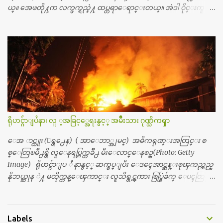
န္ခဲ့တဲ့ (၂)...
ယ္။ အေဖတို႔က လက္ဖက္ရည္နဲ႔ ထပ္တရာေရာင္းတယ္။ အဲဒါ ဝိုင္းကူ
တာေပါ့။ မိန္းကေလး အေပါင္းအသင္းလည္း မ်ားတယ္။ ငယ္ငယ္တု
န္းကေတာ့ အမေတြနဲ႔ ေနတာဆုိေတာ့ သနပ္ခါးေလးေတြ လိမ္း
တယ္။ ပန္းပန္တယ္။ မိန္းကေလး အဝတ္အစားေတြကိုလည္း ခုိးဝတ္တ
ယ္။ မိန္းမစိတ္ရွိေတာ့ ရွိေပမယ့္ ကိုယ့္ကိုယ္ကို မိန္းမစိတ္ေပါက္မွန္း
သိတာက ၉ တန္း၊ ၁၀ တန္းေလာက္ကမွ။ ညီအစ္ကို ေမာင္နွမ အားလံုး ၆
ေယာက္ရွိတယ္။ အစ္ကို ၃ ေယာက္၊ အစ္မ ႏွစ္ေယာက္။ အစ္ကိုေတြက
လည္း သူ႔ အေပါင္းအသင္းနဲ႔ သူဆိုေတာ့ အမေတြနဲ႔ဘဲ ေပါ
င္းတယ္။ ျပီးေတာ့ အေဖကလည္း ေယာက္်ားဆုိ ေယာ
က္်ားေလးလုိဘဲ ေနေစခ်င္တယ္။ အေဖ့ကို ေၾကာက္လည္း ေၾကာ
ရိုဟင္ဂ်ာျပႆနာ၊ လူ ့အခြင့္အေရးနွင့္ အမ်ိဳးသား ဂုဏ္သိကၡာ
က္ရတယ္။ ေယာက္်ားဘဝဆုိတာ ျမင့္ျမတ္တယ္ေပါ့။ ေယာ
က္်ားေလး စိတ္လည္း ရွိေအာင္ ဘာသာေရးလည္း လုိက္စားေအာင္
ေအ ာင္ထူး (ေရွ႕ေန) ( အာေဘာ္အျမင္) အဓိကရုဏ္းအတြင္း စ
တန္ခူးလဆုိ တစ္လလံုး ကိုရင္ ဝတ္ခုိင္းတယ္။ ေက်ာင္းမွာဆုိရင္ ေ
စ္ေတြၿမိဳ႕ရွိ လူေနရပ္ကြက္တခ်ိဳ႕ မီးေလာင္ေနစဥ္(Photo: Getty
ယာက္်ားေလးေတြက ကိုယ့္ကို ဘာပဲျဖစ္ျဖစ္ မၾကားတၾကား စ
Image) ရိုဟင္ဂ်ာျပ ႆ နာနွင့္ ဆက္စပ္ျပီး ေဒၚေအာင္ဆန္းစုၾကည္သည္
ရင္စတယ္။ အေျခာက္ ဘာညာေပါ့၊ အာ့့လုိေလးေတြ စတာေပါ့။
နိုဘယ္ဆုန ဲ႔ မထိုက္တန္ေၾကာင္း လူသိရွင္ၾကား စြပ္စြဲခ်က္ ေပၚထြက္လာ
ကိုယ္ကလည္း ရန္မျဖစ္ခ်င္ေတာ့ ျပန္မေျပာဘူး ေရွာင...
ခဲ့သည္။ ဇူလိုင္လ ၂၃ ရက္္ ေန႕ တြင္ အယ္လ္ဂ်ာဇီးရား နိုင္ငံတကာ ရုပ္သံလႊင့္
ဌာနမွ ရိုဟင္ဂ်ာလူထုမ်ား ဘ၀ပ်က္ေနၾကသည့္ ပံုမ်ား၊ စခန္းအတြ
င္းေနထိုင္ရာ တြင္လည္း အကူအညီမ်ား မရရွိ၍ စားရမဲ့ေသာက္ရမဲ့ ျဖ
Labels