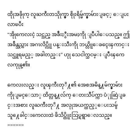
ထိုုအခိုုက္ လူႀကီးတသိုုက္မွာ စိုုးရိမ္မ်က္နွာမ်ားျဖင့္ ေျပး
လာၿပီး
“အိုုကေလးငဲ့ သင္သည္ အခ်ီးႏွီးအမႈကိုု ျပဳပါေပသည္။ ဤ
အခ်ိန္သည္ကား အဂၤလိပ္လိုု ပန္းသီးကိုု ဘယ္လိုုေခၚေၾကာင္း
သင္ယူရမည့္ အခါတည္း” ဟုု သေငါက္သငမ္း ျပဳၾကေ
လကုုန္၏။
ကေလးလည္း လူၾကီးတုိ႔၏ အေစအမိန္႔မ်က္နွာမ်ား
ကိုုျမင္ေသာ္ ထိတ္လန္႔လ်က္ ေတးသီပ်က္ကာ ပံုုဆြဲျခ
င္းအစား လူႀကီးတုိ႔ အလုုအယက္ထည့္ေပးသမွ်
သူ႔ေခါင္းကေလးထဲ ဖိသိပ္ထိုုးသြပ္ရရွာေလသည္။
======