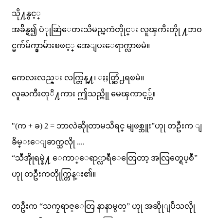
သို႔နွင့္
အခ်ိန္ရ၍ ပံုုဆြဲေတးသီမည္ၾကံတိုုင္း လူၾကီးတိုု ႔ဘဝ
င္မက်မ်က္နွာမ်ားၿဖင့္ အေျပးေရာက္လာၿမဲ။
ကေလးလည္း လက္တြန္႔၊ ႏႈတ္ဆြံ႕ရၿမဲ။
လူႀကီးတုိ႔ကား ဤသည္ကိုု မေၾကာင့္က်။
"(က + ခ) 2 = ဘာလဲဆိုုတာမသိရင္ မျဖစ္ဘူး”ဟုု တဦးက ျ
ခိမ္းေျခာက္သလိုု ....
“သီအိုုရမ္နဲ႔ ေကာ္ေရာ္လာရီေတြေတာ့ အလြတ္ရေပ့စီ”
ဟုု တဦးကတိုုက္တြန္း၏။
တဦးက “သကၠရာဇ္ေတြ နာနာမွတ္” ဟုု အဆိုုျပဳသလိုု