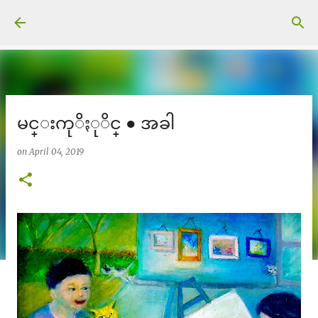
Skip to main content
မင္းကုိႏုိင္ ● အခါ
on
April 04, 2019