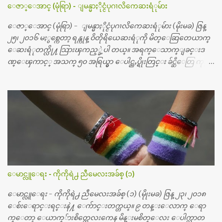
ေဇာ္ေအာင္ (မုံရြာ) - ျမန္မာႏိုင္ငံပုဂၢလိကေဆးရံုမ်ား
ေဇာ္ေအာင္ (မုံရြာ) - ျမန္မာႏိုင္ငံပုဂၢလိကေဆးရံုမ်ား (မိုးမခ) ဇြန္
၂၅၊ ၂၀၁၆ မႏွစ္ကေတာ့ ရန္ကုန္ ဝိတိုရိယေဆးရံုကို မိတ္ေဆြတေယာက္
ေဆးရံုတက္လို႔ သြားၾကည့္ခဲ့ပါ တယ္။ အရက္ေသာက္ျခင္းဒ
ဏ္ေၾကာင့္ အသက္ ၅၀ အရြယ္မွာ ေပါင္ညႇပ္ရိုးတြင္း ခ်င္ဆီေတြ ကုန္ခ
မ္းသြားလို႔ အရိုးအစားထိုးကုသျခင္း လုပ္ပါတယ္။ အရိုးအထူးကု
ဆရာဝန္က ဝိတိုရိယေဟာ္တယ္လိုအခန္းမွာ တရက္ က်ပ္ ၃ ေသာင္းနဲ႔ေနေ
စၿပီး၊ အာရွေတာ္ဝင္ခြဲစိတ္ခန္းကို ငွားရမ္းခြဲစိတ္ အရိုးအစားထိုးကုပါတ
ယ္။ ေဆးစစ္၊ေဆးဝယ္၊ ခြဲစိတ္ကု၊ အရိုးအစားထိုးပစၥည္း စတဲ့စရိ
တ္ေတြနဲ႔ေဆးရံုမွာ ၂ ပတ္ေနထိုင္စရိတ္ သိန္း ၇၀ ေလာက္ ကုန္သြား
ပါတယ္။ သူငယ္ခ်င္းျဖစ္သူကို လာေတြ႔ရင္း ဟိုတယ္လို သန္႔ရွင္းသ
ပ္ရပ္တဲ့ ဝိတိုရိယေဆးရံုမွာ စီတီစကင္ နဲ႔ အမ္အာအိုင္1 စက္ခန္းကိုေ
တြ႔လို႔ေမးၾကည့္ေတာ့ တခါစမ္းရင္ က်ပ္တသိန္းေက်ာ္ က်သင့္
တယ္သိရပါတယ္။ တခါတေလ ကိုယ္လက္ေျခ၊ ဦးေႏွာက္ေတြ အေသး
ေမာင္လူေရး - ကိုကိုရဲ႕ ညီမေလးအခ်စ္ (၁)
စိတ္ၾကည့္လိုရင္ ဒီစက္ၾကီးေတြနဲ႔ စမ္းသပ္ရပါတယ္။ ခႏၱာကိုယ္အစိတ္ပို
င္း ကလီစာေတြကိုၾကည့္ရႈတဲ့ အာလထရာေဆာင္း2 စက္ေတြ
ေမာင္လူေရး - ကိုကိုရဲ႕ ညီမေလးအခ်စ္ (၁) (မိုုးမခ) ဇြန္ ၂၃၊ ၂၀၁၈
ကေတာ့ ေစ်းသိပ္မႀကီးလို႔ ျမန္မာျပည္ေဆးရံုတိုင္းရွိပါတယ္။
ေစ်းေရာင္းရင္းနဲ႔ ေက်ာင္းတက္တယ္။ ၉ တန္းေလာက္ ေရာ
တစ္ခါစမ္းရင္ က်ပ္တစ္ေသာင္းေလာက္ က်သင့္ပါတယ္။ စာေရးသူ လြ
က္ေတာ့ ေယာက္်ားစိတ္ကေလးကေန မိန္းမစိတ္ေလး ေပါက္လာတ