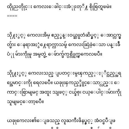
ထိုုညတိုုင္း ကေလးေခါင္းအံုုးတုိ႔ စိုုစြတ္ရၿမဲ။
====
သို႔ႏွင့္ ကေလးအိမ္ ဧည့္ခန္းဝယ္ဆုုတံဆိပ္နွင့္ ေအာင္လက္မွ
တ္မ်ား ေနရာအႏွံ႔ေရာက္လာသမွ် ကေလးဆြဲခဲ့ေသာ ပန္းခ်ီ
ပံုု မ်ားကိုုမူ အမွတ္မဲ့ ေဖ်ာက္ဖ်က္ပစ္လိုုက္ၾကေလၿပီ။
သိုု႔ႏွင့္ ကေလးသည္ ျပတင္းမွၾကည့္ႏုိင္သည့္အရ
ပ္အေမာင္းကိုု ရေလၿပီ။ ယခုုၾကည့္နိုုင္ေသာ္လည္း ေ
ကာင္းစြာမျမင္ အထူး သျဖင့္ ငယ္ခ်စ္၊ ငယ္ေပါင္းမ်ားကိုု
သူမျမင္ေတာ့ၿပီ။
ယခုုကေလး၏ေျခသည္ လူႀကီးဖိနပ္နွင့္ အံဝင္ၿပီျဖ