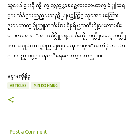
သူေခါင္းငိုုက္စိုုက္ လွည့္လာစဥ္ကေလးတေယာက္ ပံုုဆြဲရ
င္း သီခ်င္းညည္းသည္ကိုုျမင္သည္တြင္ သူအေျပးသြား
ဒူးေထာက္ ခိုုက္လူႀကီးမ်ား စိုုးရိမ္တႀကီးဝိုုင္းလာၿပီး
ကေလးအား...“အဂၤလိပ္လိုု ပန္းသီးကိုုဘယ္လိုုေခၚတယ္ဆိုု
တာ ယခုုပင္ သင္ရမည္ ျဖစ္ေၾကာင္း” ႀကိမ္းေမာ
င္းသည္ႏွင့္ ၾကံဳရေလေတာ့သတည္း။
မင္းကိုနိုင္
ARTICLES
MIN KO NAING
Post a Comment