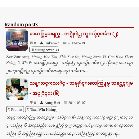
C
o
m
Random posts
m
ေမာင္စြမ္းရည္ - တင္မိုးရဲ႕ သူငယ္ခ်င္းမ်ား (၂)
e
💬 0
👤 Unknown
📅 2017-05-19
n
🔖Maung Swan Yi
t
Zaw Zaw Aung, Maung Moe Thu, Khin Swe Oo, Maung Swan Yi, Gon Htoo Thein
s
Naing, U WIn Pe ေမာင္စြမ္းရည္ - တင္မိုးရဲ႕ သူငယ္ခ်င္းမ်ား (၂) (မိုးမခ) ေမ ၁၉၊
၂၀၁၇တင္မိုးရဲ႕ သူငယ္ခ်င္းမ်ားစာရင္းမွာ အမ်ဳိးသမ...
သန္း၀င္းလႈိင္ - သမုုိင္းတေကြ႔မွ သခင္တင္ျမ
- အပုုိင္း (၆)
💬 0
👤 Aung Htet
📅 2014-03-07
🔖Profiles
🔖Than WIn Hlaing
သမိုင္းတေကြ႔မွ သခင္တင္ျမ - အပိုင္း (၆) သန္းဝင္းလိႈိင္ မတ္လ ၇၊ ၂၀၁၄ ယ
င္းအဖြဲ႔ကို အကူအညီေပးရန္အတြက္ ျပည္တြင္းၿငိမ္းခ်မ္းေရး ေလ့လာမႈ
အဖြဲ႔ကို ထပ္မံ ဖြဲ႔စည္းေပးခဲ့သည္။ ယင္းအဖြဲ႔တြင္ ေတာ္လွန္ေရ...