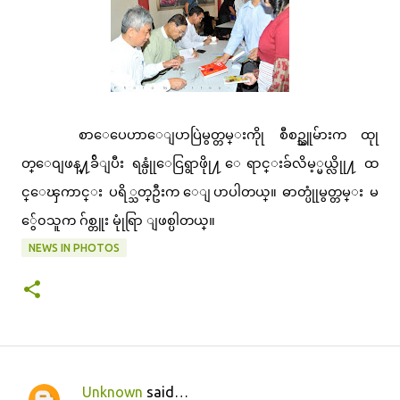
စာေပေဟာေျပာပြဲမွတ္တမ္းကိုု စီစဥ္သူမ်ားက ထုု
တ္ေ၀ျဖန္႔ခ်ိျပီး ရန္ပုုံေငြရွာဖိုု႔ ေရာင္းခ်လိမ့္မယ္လိုု႔ ထ
င္ေၾကာင္း ပရိ္သတ္ဦးက ေျပာပါတယ္။ ဓာတ္ပုုံမွတ္တမ္း မ
ွ်ေ၀သူက ဂ်စ္တူး မုုံရြာ ျဖစ္ပါတယ္။
NEWS IN PHOTOS
Unknown
said…