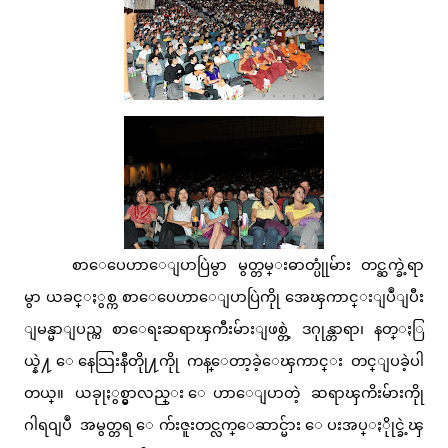
စာေပေဟာေျပာပြဲမွာ မွတ္တမ္းဓာတ္ပုုံမ်ား တင္ဆက္ခဲ့ရာ
မွာ ယခင္ႏွစ္က စာေပေဟာေျပာပြဲကိုု အေၾကာင္းျပဳျပီး
ျမန္မာျပည္က စာေရးဆရာၾကီးမ်ားျဖစ္တဲ့ ဒဂုုန္တာရာ၊ နတ္ႏြ
ယ္နဲ႔ ေနေသြးနီတိုု႔ကိုု ကန္ေတာ့ခဲ့ေၾကာင္း တင္ျပခဲ့ပါ
တယ္။ ယခုုႏွစ္မွာလည္း ေဟာေျပာတဲ့ ဆရာၾကိးမ်ားကိုု
ဂါရ၀ျပဳ အမွတ္တရ ေက်းဇူးတင္လက္ေဆာင္မ်ား ေပးအပ္ႏိုုင္ခဲ့ၾ