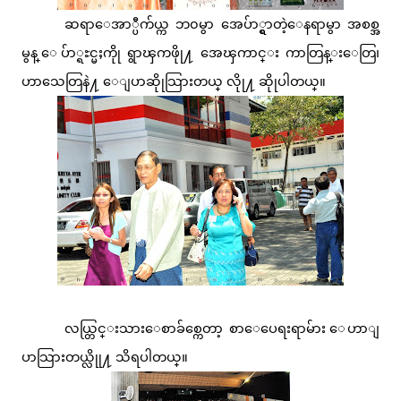
ဆရာေအာ္ပီက်ယ္က ဘ၀မွာ အေပ်ာ္ရွာတဲ့ေနရာမွာ အစစ္အ
မွန္ ေပ်ာ္ရႊင္မႈကိုု ရွာၾကဖိုု႔ အေၾကာင္း ကာတြန္းေတြ၊
ဟာသေတြနဲ႔ ေျပာဆိုုသြားတယ္ လိုု႔ ဆိုုပါတယ္။
လယ္တြင္းသားေစာခ်စ္ကေတာ့ စာေပေရးရာမ်ား ေဟာျ
ပာသြားတယ္လိုု႔ သိရပါတယ္။