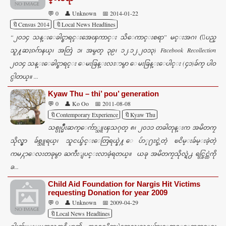
💬 0
👤 Unknown
📅 2014-01-22
🔖Census 2014
🔖Local News Headlines
“၂ဝ၁၄ သန္းေခါင္စာရင္းအေၾကာင္း သိေကာင္းစရာ” မင္းအဂၢ (ျပည္
သူ႔ဆႏၵဂ်ာနယ္၊ အတြဲ ၁၊ အမွတ္ ၃၉၊ ၁၂.၁၂.၂ဝ၁၃) Facebook Recollection
၂ဝ၁၄ သန္းေခါင္စာရင္း ေမးခြန္းလႊာမွာ ေမးခြန္းေပါင္း (၄၁)ခ်က္ ပါဝ
င္ပါတယ္။ ...
Kyaw Thu – thi’ pou’ generation
💬 0
👤 Ko Oo
📅 2011-08-08
🔖Contemporary Experience
🔖Kyaw Thu
သစ္ပုပ္မ်ဳိးဆက္ေက်ာ္သူၾသဂုတ္ ၈၊ ၂၀၁၁ တခါတုန္းက အမိတကၠ
သိုလ္မွာ ခ်စ္သူရယ္၊ သူငယ္ခ်င္းေတြရယ္နဲ႔ ေပ်ာ္႐ႊင္ခဲ့တဲ့ ၿငိမ္းခ်မ္းခဲ့တဲ့
ကမ႓ာေလးတခုမွာ ႀကီးျပင္းလာခဲ့ရတယ္။ ယခု အမိတကၠသိုလ္ရဲ႕ ရင္ခြင္ထဲကို
ခ...
Child Aid Foundation for Nargis Hit Victims
requesting Donation for year 2009
💬 0
👤 Unknown
📅 2009-04-29
🔖Local News Headlines