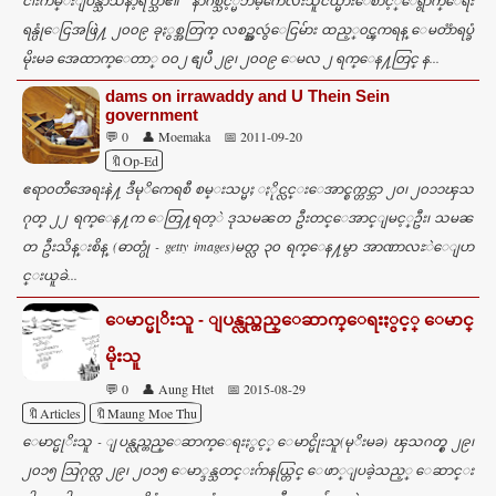
ငါးက်မ္းျပန္သာသနာ့ရိပ္သာ၏ နာဂစ္သင့္မိဘမဲ့ကေလးသူငယ္မ်ားေစာင့္ေရွာက္ေရး
ရန္ပုံေငြအဖြဲ႔ ၂၀၀၉ ခုႏွစ္အတြက္ လစဥ္အလွဴေငြမ်ား ထည့္၀င္ၾကရန္ ေမတၱာရပ္ခံ
မိုးမခ အေထာက္ေတာ္ ၀၀၂ ဧျပီ ၂၉၊ ၂၀၀၉ ေမလ ၂ ရက္ေန႔တြင္ န...
dams on irrawaddy and U Thein Sein
government
💬 0
👤 Moemaka
📅 2011-09-20
🔖Op-Ed
ဧရာ၀တီအေရးနဲ႔ ဒီမုိကေရစီ စမ္းသပ္မႈ ႏိုင္လင္းေအာင္စက္တင္ဘာ ၂၀၊ ၂၀၁၁ၾသ
ဂုတ္ ၂၂ ရက္ေန႔က ေတြ႔ရတ့ဲ ဒုသမၼတ ဦးတင္ေအာင္ျမင့္ဦး၊ သမၼ
တ ဦးသိန္းစိန္ (ဓာတ္ပုံ - getty images)မတ္လ ၃၀ ရက္ေန႔မွာ အာဏာလႊဲေျပာ
င္းယူခဲ...
ေမာင္မုိးသူ - ျပန္လည္တည္ေဆာက္ေရးႏွင့္ ေမာင္
မိုးသူ
💬 0
👤 Aung Htet
📅 2015-08-29
🔖Articles
🔖Maung Moe Thu
ေမာင္မုိးသူ - ျပန္လည္တည္ေဆာက္ေရးႏွင့္ ေမာင္မိုးသူ(မုိးမခ) ၾသဂတ္စ္ ၂၉၊
၂၀၁၅ ဩဂုတ္လ ၂၉၊ ၂၀၁၅ ေမာ္ဒန္သတင္းဂ်ာနယ္တြင္ ေဖာ္ျပခဲ့သည့္ ေဆာင္း