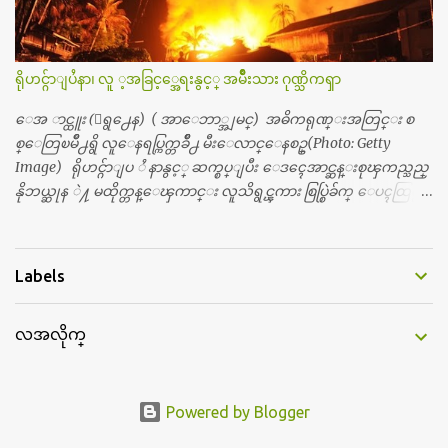
လည္း သူ႔ အေပါင္းအသင္းနဲ႔ သူဆိုေတာ့ အမေတြနဲ႔ဘဲ ေပါ
င္းတယ္။ ျပီးေတာ့ အေဖကလည္း ေယာက္်ားဆုိ ေယာ
က္်ားေလးလုိဘဲ ေနေစခ်င္တယ္။ အေဖ့ကို ေၾကာက္လည္း ေၾကာ
ရိုဟင္ဂ်ာျပႆနာ၊ လူ ့အခြင့္အေရးနွင့္ အမ်ိဳးသား ဂုဏ္သိကၡာ
က္ရတယ္။ ေယာက္်ားဘဝဆုိတာ ျမင့္ျမတ္တယ္ေပါ့။ ေယာ
က္်ားေလး စိတ္လည္း ရွိေအာင္ ဘာသာေရးလည္း လုိက္စားေအာင္
ေအ ာင္ထူး (ေရွ႕ေန) ( အာေဘာ္အျမင္) အဓိကရုဏ္းအတြင္း စ
တန္ခူးလဆုိ တစ္လလံုး ကိုရင္ ဝတ္ခုိင္းတယ္။ ေက်ာင္းမွာဆုိရင္ ေ
စ္ေတြၿမိဳ႕ရွိ လူေနရပ္ကြက္တခ်ိဳ႕ မီးေလာင္ေနစဥ္(Photo: Getty
ယာက္်ားေလးေတြက ကိုယ့္ကို ဘာပဲျဖစ္ျဖစ္ မၾကားတၾကား စ
Image) ရိုဟင္ဂ်ာျပ ႆ နာနွင့္ ဆက္စပ္ျပီး ေဒၚေအာင္ဆန္းစုၾကည္သည္
ရင္စတယ္။ အေျခာက္ ဘာညာေပါ့၊ အာ့့လုိေလးေတြ စတာေပါ့။
နိုဘယ္ဆုန ဲ႔ မထိုက္တန္ေၾကာင္း လူသိရွင္ၾကား စြပ္စြဲခ်က္ ေပၚထြက္လာ
ကိုယ္ကလည္း ရန္မျဖစ္ခ်င္ေတာ့ ျပန္မေျပာဘူး ေရွာင...
ခဲ့သည္။ ဇူလိုင္လ ၂၃ ရက္္ ေန႕ တြင္ အယ္လ္ဂ်ာဇီးရား နိုင္ငံတကာ ရုပ္သံလႊင့္
ဌာနမွ ရိုဟင္ဂ်ာလူထုမ်ား ဘ၀ပ်က္ေနၾကသည့္ ပံုမ်ား၊ စခန္းအတြ
င္းေနထိုင္ရာ တြင္လည္း အကူအညီမ်ား မရရွိ၍ စားရမဲ့ေသာက္ရမဲ့ ျဖ
Labels
စ္ေနပံုမ်ား၊ ဘဂၤလားေဒ႕ရွ္ နိုင္ငံဘက္သုိ႕ ေလွျဖင့္ကူးေျပးရန္
ၾကိဳးစားေသာ္လည္း အဆိုပါ နုိင္ငံရွိအာဏာပိုင္မ်ားက လက္မခံပဲ ထမင္း
လအလိုက္
ထုပ္ တေယာက္ တထုပ္ ေ ပး၍ ေရထဲ သို႔ ျပန္ ေ မာင္းထုတ္လိုက္သျ
ဖင့္ ေအာ္ဟစ္ငိုေၾကြးကာ ေလွေပၚျပန္ တက္သြားၾကရသည့္ ပံု
မ်ားကို အခ်ိန္အေတာ္ၾကာ ထုတ္လႊင့္ျပသခဲ့သည္။ တဆက္တည္းတြင္ အယ္လ္
ဂ်ာဇီးရား နိုင္ငံတကာ ရုပ္သံလႊင့္ဌာနက ရိုဟင္ဂ်ာျပသနာကို ေလ့လာလု
Powered by Blogger
ပ္ေဆာင္လွ်က္ရွိ ေသာ ကုလသမဂၢမွအပါအ၀င္ ပုဂၢိဳလ္အခ်ိဳ ႔ကို အင္တာဗ်ဴး လု