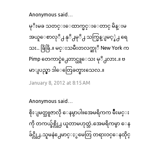
Anonymous said…
မုိးမခ သတင္းေထာက္မင္းေတာင္ မိန္းမ
အယူေစာလုိ႕ နုိ႕မုိ႕ သက္မြန္ျမင့္နဲ႕ ရေ
သး... ခြိခြိ..။ မင္းသမီးတလက္ဆုိ New York က
Pimp တေကာင္နဲ႕ေတာင္ယူေသး မုိ႕လား..။ ဗ
မာျပည္မွာ ဒါေတြေခတ္စားသေလ..။
January 8, 2012 at 8:15 AM
Anonymous said…
စိုးျမတ္သူဇာလို ေနမွာပါ။အေမရိကက မ်ိဳးမင္း
ကို တကယ္ခ်စ္လို႕ ယူတာမဟုတ္ဘဲ..အေမရိကမွာ ေန
ခ်င္လို႕..သူမနဲ႕ေမာင္ႏွမေတြ တရား၀င္ေနထိုင္