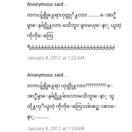
Anonymous said…
C
တကယ္ခ်စ္လို႔ေရာဟုတ္လုိ႔လား ............ ေအာ္စီ
o
m
မွာေနခ်င္လို႔လား မသိဘူး၊ မွားမယ္ေနာ္ ယူတဲ့
m
ကိုကိုေတြေ
e
ရ႕႕႕႕႕႕႕႕႕႕႕႕႕႕႕႕႕႕႕႕႕႕႕႕႕႕
n
t
January 8, 2012 at 1:22 AM
s
Anonymous said…
တကယ္ခ်စ္လို႔ေရာ ဟုတ္လို႔လား?????????? ေ
အာ္စီမွာေနခ်င္လို႔မ်ားလားမသိဘူးေနာ္ သူ
တို႔ကုိယူတဲ့ ကိုကိုေတြေသခ်ာစဥ္းစားေ
နာ္................
January 8, 2012 at 1:24 AM