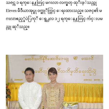
သဇင္က ၁ ရက္ေန႔တြင္ မဂၤလာ လက္မွတ္ ထုိးခ့ဲသည္ဟု
Eleven မီဒီယာအုပ္စု ၀က္ဆုိက္တြင္ ေရးထားသည္။ သဇင္၏ မ
ဂၤလာဧည့္ခံပဲြကုိ ေရွ႕လ ၁၂ ရက္ေန႔တြင္ က်င္းပမ
ည္ဟု ဆုိသည္။