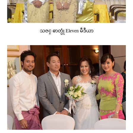
သဇင္ ဓာတ္ပုံ Eleven မီဒီယာ