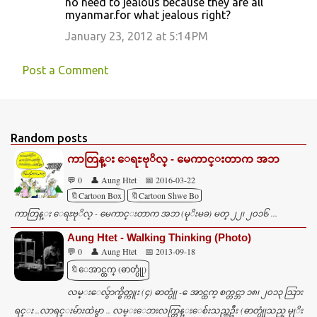
no need to jealous because they are all
myanmar.for what jealous right?
January 23, 2012 at 5:14 PM
Post a Comment
Random posts
ကာတြန္း ေရႊဗုိလ္ - မေကာင္းတာက အဘ
💬 0
👤 Aung Htet
📅 2016-03-22
🔖Cartoon Box
🔖Cartoon Shwe Bo
ကာတြန္း ေရႊဗုိလ္ - မေကာင္းတာက အဘ (မုိးမခ) မတ္ ၂၂၊ ၂၀၁၆ ...
Aung Htet - Walking Thinking (Photo)
💬 0
👤 Aung Htet
📅 2013-09-18
🔖ေအာင္ထက္ (ဓာတ္ပုုံ)
လမ္းေလွ်ာက္စိတ္ကူး (၄) ဓာတ္ပုုံ - ေအာင္ထက္ စက္တင္ဘာ ၁၈၊ ၂၀၁၃ သြား
ရင္း ..လာရင္းမ်ားထဲမွာ .. လမ္းေဘးလက္တြန္းေစ်းသည္တဦး (ဓာတ္ပုုံသည္ မုုိး