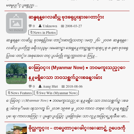
မခမူပုုိင္ျဖစ္သည္) ...
ဆန္ဖရန္ေလဆိပ္က ဗုဒၶရုပ္ပၾားေတာ္မ်ား
💬 0
👤 Unknown
📅 2008-03-27
🔖News in Photos
ဆန္ဖရန္ေလဆိပ္က ဗုဒၶရုပ္ပြားေတာ္မ်ားဓာတ္ပုံသတင္းမတ္ ၂၆၊ ၂၀၀၈ ဆန္ဖရန္ေ
လဆိပ္ျပတိုက္က ခရီးသည္ခမ္းမေဆာင္မွာ အေရွ႔ေတာင္အာရွက ရာစုႏွစ္ ၈ ခုစာ ဗုဒၶရု
ပ္ပြားေတာ္မ်ား အစုအေ၀း တင္ျပခ်က္ကို တင္ဆက္ထားတာ ေတြ႔...
ေဆြဝင္း (Myanmar Now) ● ဘဝမကူးသည့္ေ
န႔မရွိေသာ ဘဝသစ္အက်ဥ္းစခန္းမ်ား
💬 0
👤 Aung Htet
📅 2018-08-06
🔖News Features
🔖Swe Win (Myanmar Now)
ေဆြဝင္း (Myanmar Now) ● ဘဝမကူးသည့္ေန႔မရွိေသာ ဘဝသစ္အက်ဥ္းစခ
န္းမ်ား(မုိးမခ) ၾသဂတ္စ္ ၆၊ ၂၀၁၈ ၁၉၈၈ မွ ၂ဝ၁ဝ ကာလ တစ္ေက်ာ့ျပန္ စစ္အုပ္ခ်ဳ
ပ္ေရး ကာလအတြင္း ျမန္မာျပည္တြင္ ျဖစ္ပြားခဲ့ေသာ လူ႔အခြင့္အေရးခ်ဳိးေဖာ...
ဗိုလ္ထက္မင္း – တပ္မေတာ္ေခါင္းေဆာင္ရဲ့ ဥပေဒကို