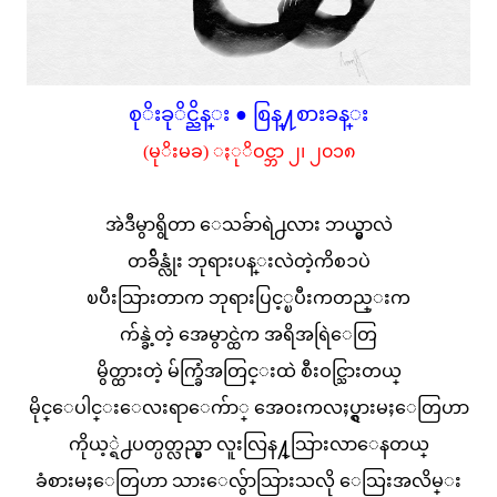
စုိးခုိင္ညိန္း ● စြန္႔စားခန္း
(မုိးမခ) ႏုိဝင္ဘာ ၂၊ ၂၀၁၈
အဲဒီမွာရွိတာ ေသခ်ာရဲ႕လား ဘယ္မွာလဲ
တခ်ိန္လုံး ဘုရားပန္းလဲတဲ့ကိစၥပဲ
ၿပီးသြားတာက ဘုရားပြင့္ၿပီးကတည္းက
က်န္ခဲ့တဲ့ အေမွာင္ထဲက အရိအရြဲေတြ
မွိတ္ထားတဲ့ မ်က္ခြံအတြင္းထဲ စီးဝင္သြားတယ္
မိုင္ေပါင္းေလးရာေက်ာ္ အေဝးကလႈပ္ရွားမႈေတြဟာ
ကိုယ့္ရဲ႕ပတ္ပတ္လည္မွာ လူးလြန႔္သြားလာေနတယ္
ခံစားမႈေတြဟာ သားေလွ်ာသြားသလို ေသြးအလိမ္း