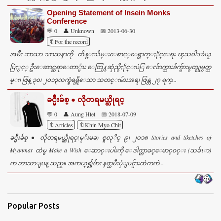
Opening Statement of Insein Monks
Conference
💬 0
👤 Unknown
📅 2013-06-30
🔖For the record
အမ်ိဴး ဘာသာ သာသနာကို ထိန္းသိမ္းေစာင့္ေရွာက္ႏိုင္ေရး ၾသ၀ါဒခံယူ
ပြဲႏွင့္ ဦးေဆာင္ဆရာေတာ္မ်ား ေတြ႔ဆုံညွိႏိုင္းပဲြ ေလ်ာက္ထားခ်က္မ်ားမွတ္စုုမွတ္တ
မ္း၊ ဇြန္ ၃၀၊ ၂၀၁၃လက္ခံရရွိေသာ သတင္းမ်ားအရ၊ ဇြန္လ ၂၇ ရက္...
ခင္မ်ဳိးခ်စ္ ● လိုတရမယ္ဆိုရင္
💬 0
👤 Aung Htet
📅 2018-07-09
🔖Articles
🔖Khin Myo Chit
ခင္မ်ဳိးခ်စ္ ● လိုတရမယ္ဆိုရင္(မုိးမခ) ဇူလုိင္ ၉၊ ၂၀၁၈ Stories and Sketches of
Myanmar ထဲမွ Make a Wish ေဆာင္းပါးကို ေဒါက္တာခင္ေမာင္ဝင္း (သခ်ၤာ)
က ဘာသာျပန္ သည္။ အကယ္၍မ်ား နတ္သမီးပုံျပင္မ်ားထဲကကဲ...
Popular Posts