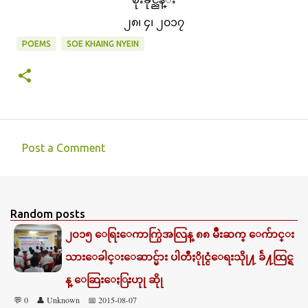
၂၈၊ ၄၊ ၂၀၁၇
POEMS
SOE KHAING NYEIN
Post a Comment
C
o
m
Random posts
m
၂၀၁၅ ေရြးေကာက္ပြဲအလြန္ ၈၈ မ်ဳိးဆက္ ေက်ာင္း
e
သားေခါင္းေဆာင္မ်ား ပါတီႏိုုင္ငံေရးသိုု႔ ခ်ဲ႔ထြင္ရ
n
t
န္ ေဆြးေႏြးဟုု ဆိုု
s
💬 0
👤 Unknown
📅 2015-08-07