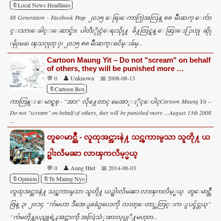
🔖Local News Headlines
88 Generation - Facebook Page ၂၀၁၅ ေရြးေကာက္ပြဲအလြန္ ၈၈ မ်ဳိးဆက္ ေက်ာ
င္းသားေခါင္းေဆာင္မ်ား ပါတီႏိုုင္ငံေရးသိုု႔ ခ်ဲ႔ထြင္ရန္ ေဆြးေႏြးဟုု ဆိုု
(မိုုးမခ) ၾသဂုုတ္ ၇၊ ၂၀၁၅ ၈၈ မ်ိဳးဆက္ (ၿငိမ္းခ်မ္...
Cartoon Maung Yit – Do not "scream" on behalf
of others, they will be punished more …
💬 0
👤 Unknown
📅 2008-08-13
🔖Cartoon Box
ကာတြန္း ေမာင္ရစ္ - "အား" လို႔ေတာင္ မေအာ္ႏိုင္ေပါင္Cartoon Maung Yit –
Do not "scream" on behalf of others, they will be punished more …August 13th 2008
...
တူေမာင္ညိဳ - လူထုအင္အားနဲ႔ သင္ၾကားမွသာ သူတို႔ ယ
ဥ္ပါးလိမၼာ လာၾကလိမ့္မယ္
💬 0
👤 Aung Htet
📅 2014-06-03
🔖Opinion
🔖Tu Maung Nyo
လူထုအင္အားနဲ႔ သင္ၾကားမွသာ သူတို႔ ယဥ္ပါးလိမၼာ လာၾကလိမ့္မယ္ တူေမာင္ညိဳ
ဇြန္ ၃၊ ၂၀၁၄ “က်မဟာ ဒီအေျခခံဥပေဒကို လႊတ္ေတာ္အတြင္းက ျပင္ခ်င္တယ္”
“က်မတို႔ျပည္သူရဲ႕အင္အားကို အလြဲသံုးစားလုပ္ဖုိ႔မဟုတ...